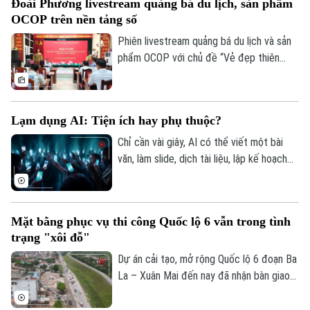
Đoài Phương livestream quảng bá du lịch, sản phẩm
động thể thao.
OCOP trên nền tảng số
Phiên livestream quảng bá du lịch và sản
phẩm OCOP với chủ đề “Vẻ đẹp thiên
nhiên và không gian văn hóa xứ Đoài”
được UBND xã Đoài Phương tổ chức vào
20 giờ tối nay, ngày 5/8 trên các nền tảng
Lạm dụng AI: Tiện ích hay phụ thuộc?
số của địa phương.
Chỉ cần vài giây, AI có thể viết một bài
văn, làm slide, dịch tài liệu, lập kế hoạch
du lịch, thậm chí tư vấn tâm lý hay đưa ra
lời khuyên trong cuộc sống. Thế nhưng,
khi mọi câu hỏi đều dành cho AI, liệu
Mặt bằng phục vụ thi công Quốc lộ 6 vẫn trong tình
chúng ta có đang dần đánh mất khả năng
trạng "xôi đỗ"
tự tư duy? AI giúp con người thông minh
hơn hay đang khiến con người ngày càng
Dự án cải tạo, mở rộng Quốc lộ 6 đoạn Ba
phụ thuộc?
La – Xuân Mai đến nay đã nhận bàn giao
trên 105,3 hecta, đạt hơn 99,5%. Hiện chỉ
còn vướng mắc một số hộ dân thuộc