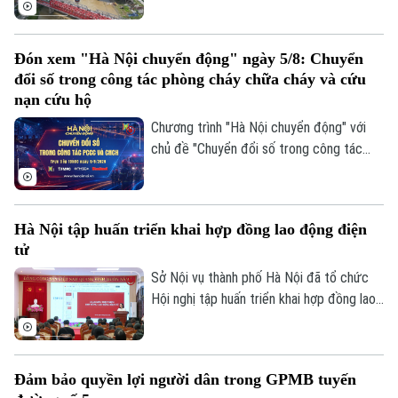
vượt sông chuẩn bị hợp long.
Đón xem "Hà Nội chuyển động" ngày 5/8: Chuyển
đổi số trong công tác phòng cháy chữa cháy và cứu
nạn cứu hộ
Chương trình "Hà Nội chuyển động" với
chủ đề "Chuyển đổi số trong công tác
phòng cháy chữa cháy và cứu nạn cứu hộ"
sẽ phát sóng trực tiếp trên các nền tảng
của Cơ quan Báo và phát thanh, truyền
Hà Nội tập huấn triển khai hợp đồng lao động điện
hình Hà Nội vào 19h hôm nay, ngày 5/8.
tử
Sở Nội vụ thành phố Hà Nội đã tổ chức
Hội nghị tập huấn triển khai hợp đồng lao
động điện tử trên địa bàn thành phố, với
sự tham, gia của đại diện Cục Tiền lương
và Bảo hiểm xã hội, Bộ Nội vụ; Tập đoàn
Đảm bảo quyền lợi người dân trong GPMB tuyến
Bưu chính Viễn thông Việt Nam VNPT