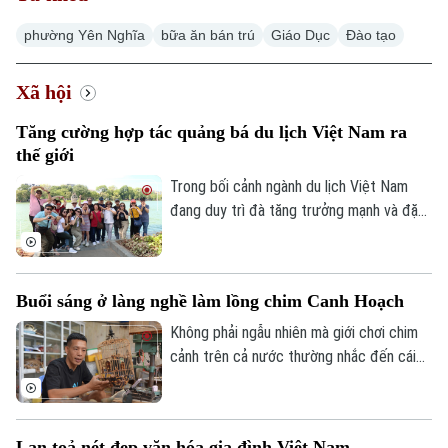
phường Yên Nghĩa
bữa ăn bán trú
Giáo Dục
Đào tạo
Xã hội
Xu hướng
Tăng cường hợp tác quảng bá du lịch Việt Nam ra
thế giới
Trong bối cảnh ngành du lịch Việt Nam
đang duy trì đà tăng trưởng mạnh và đặt
mục tiêu đón khoảng 25 triệu lượt khách
quốc tế trong năm 2026, việc mở rộng
hợp tác với các đối tác có mạng lưới toàn
Buổi sáng ở làng nghề làm lồng chim Canh Hoạch
cầu được xem là giải pháp quan trọng để
nâng cao hiệu quả xúc tiến, quảng bá
Không phải ngẫu nhiên mà giới chơi chim
điểm đến.
cảnh trên cả nước thường nhắc đến cái
tên làng Vác, hay Canh Hoạch, mỗi khi tìm
một chiếc lồng đẹp. Từ lâu, nơi đây được
xem là một trong những cái nôi của nghề
Lan toả nét đẹp văn hóa gia đình Việt Nam