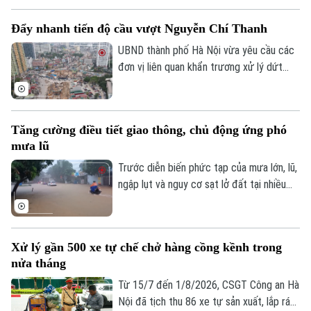
phường Yên Nghĩa và xã Xuân Mai.
Đẩy nhanh tiến độ cầu vượt Nguyễn Chí Thanh
UBND thành phố Hà Nội vừa yêu cầu các
Liên hệ đường dây nóng (bấm để gọi)
đơn vị liên quan khẩn trương xử lý dứt
điểm vướng mắc về mặt bằng, tăng
Tòa soạn
Tòa soạn
cường phối hợp thi công cầu vượt nút
0865.116.699 (hotline)
0865.116.699
giao Nguyễn Chí Thanh thuộc dự án
Tăng cường điều tiết giao thông, chủ động ứng phó
đường Vành đai 1, đoạn Hoàng Cầu - Voi
mưa lũ
Phục, để phấn đấu hoàn thành và thông
xe công trình trước ngày 31/12/2026.
Trước diễn biến phức tạp của mưa lớn, lũ,
ngập lụt và nguy cơ sạt lở đất tại nhiều
địa phương, Bộ Xây dựng vừa yêu cầu
các đơn vị trong ngành giao thông tăng
cường điều tiết giao thông, chủ động
Xử lý gần 500 xe tự chế chở hàng cồng kềnh trong
triển khai các phương án ứng phó nhằm
nửa tháng
bảo đảm an toàn cho người dân và
phương tiện.
Từ 15/7 đến 1/8/2026, CSGT Công an Hà
Nội đã tịch thu 86 xe tự sản xuất, lắp ráp