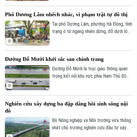
nước, góp phần giảm tình trạng ngập úng
tại khu vực phía Tây Thủ đô.
Phố Dương Lâm nhếch nhác, vi phạm trật tự đô thị
Tại phố Dương Lâm, phường Hà Đông, tình
trạng ô tô ngang nhiên dừng, đỗ dưới lòng
đường, chợ cóc tự phát bày bán tràn lan
trên vỉa hè, chiếm hết lối đi của người đi
bộ đang diễn ra ngang nhiên . Người dân
Chuyên mục
Đường Đỗ Mười khởi sắc sau chỉnh trang
đã nhiều lần phản ánh, lực lượng chức
Thời sự
năng cũng không ít lần ra quân xử lý,
Đường Đỗ Mười là trục giao thông quan
nhưng vi phạm vẫn liên tục tái diễn ngay
trọng kết nối khu vực phía Nam Thủ đô
sau khi các đợt kiểm tra kết thúc.
với trung tâm thành phố và các tuyến
Hà Nội
Hà Nội
vành đai. Đến nay, tuyến đường đã khoác
Chính trị
lên diện mạo mới khi hệ thống vỉa hè
Nhịp sống Hà Nội
Thế giới
Nghiên cứu xây dựng ba đập dâng hồi sinh sông nội
được lát đá đồng bộ, kết hợp cây xanh,
đô
Xã hội
chiếu sáng và hạ tầng kỹ thuật hiện đại,
Người Hà Nội
Tin tức
Kinh tế
tạo không gian khang trang, thông thoáng.
Bộ Nông nghiệp và Môi trường vừa thống
An ninh trật tự
nhất chủ trương nghiên cứu đầu tư xây
Khoảnh khắc Hà Nội
Quân sự
dựng ba đập dâng trên sông Hồng, sông
Tin tức