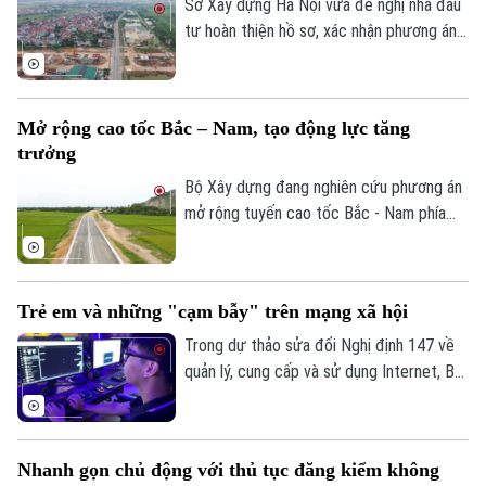
giới giải ngân theo từng năm, để đảm bảo
Sở Xây dựng Hà Nội vừa đề nghị nhà đầu
nguồn vốn cho dự án.
tư hoàn thiện hồ sơ, xác nhận phương án
Điện ảnh
tuyến các nút giao chính dọc đường Quốc
lộ 1A, tỷ lệ 1/500 thuộc Dự án đầu tư
Thời trang
trục không gian Quốc lộ 1A gắn với chỉnh
Mở rộng cao tốc Bắc – Nam, tạo động lực tăng
trang và tái thiết đô thị theo phương
Âm nhạc
trưởng
thức đối tác công tư (PPP), loại hợp
đồng Xây dựng -Chuyển giao (BT).
Bộ Xây dựng đang nghiên cứu phương án
mở rộng tuyến cao tốc Bắc - Nam phía
Đông theo quy mô hoàn chỉnh; đồng thời,
tính toán phương án huy động nguồn lực
phù hợp nhằm bảo đảm tiến độ và hiệu
Trẻ em và những "cạm bẫy" trên mạng xã hội
quả đầu tư.
Trong dự thảo sửa đổi Nghị định 147 về
quản lý, cung cấp và sử dụng Internet, Bộ
Văn hóa, Thể thao và Du lịch đề xuất
không cho phép trẻ em dưới 16 tuổi bình
luận và chia sẻ nội dung trên mạng xã hội.
Nhanh gọn chủ động với thủ tục đăng kiểm không
Liệu đây có phải là giải pháp hiệu quả để