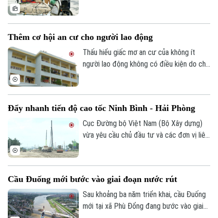
trái quy định, xử lý 242 trường hợp chở
hàng cồng kềnh và 135 trường hợp kéo
theo xe, vật trái quy định. Tổng số tiền xử
Thêm cơ hội an cư cho người lao động
phạt gần 243 triệu đồng, tạm giữ 8
phương tiện.
Thấu hiểu giấc mơ an cư của không ít
người lao động không có điều kiện do chi
phí sinh hoạt đắt đỏ, thời gian qua, các
cấp chính quyền, tổ chức công đoàn và
doanh nghiệp đã triển khai nhiều chính
Đẩy nhanh tiến độ cao tốc Ninh Bình - Hải Phòng
sách, chương trình hỗ trợ về nhà ở, góp
phần từng bước hiện thực hóa ước mơ an
Cục Đường bộ Việt Nam (Bộ Xây dựng)
cư của người lao động.
vừa yêu cầu chủ đầu tư và các đơn vị liên
quan đẩy nhanh tiến độ dự án cao tốc
Ninh Bình - Hải Phòng đoạn qua tỉnh Ninh
Bình, đồng thời chủ động tìm nguồn vật
Cầu Đuống mới bước vào giai đoạn nước rút
liệu thay thế nhằm tránh nguy cơ chậm
tiến độ trong giai đoạn nước rút.
Sau khoảng ba năm triển khai, cầu Đuống
mới tại xã Phù Đổng đang bước vào giai
đoạn thi công quyết định khi nhịp chính