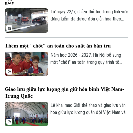
giấy
bảo vệ trẻ em trên không gian mạng? Hay
sẽ làm hạn chế quyền tham gia của các
Từ ngày 22/7, nhiều thủ tục trong lĩnh vực
em trong môi trường số?
đăng kiểm đã được đơn giản hóa theo
Thông tư 30/2026 của Bộ Xây dựng. Việc
tích hợp giấy tờ trên VNeID, VNeTraffic
và sử dụng dữ liệu điện tử không chỉ giúp
Thêm một "chốt" an toàn cho suất ăn bán trú
giảm hồ sơ giấy mà còn rút ngắn thời gian
làm thủ tục, mang lại nhiều thuận lợi cho
Năm học 2026 - 2027, Hà Nội bổ sung
người dân và doanh nghiệp.
một "chốt" an toàn trong quy trình tổ
chức bữa ăn học đường. Trong đó, UBND
cấp xã giữ vai trò trung tâm trong việc
khảo sát, xây dựng phương án và lựa chọn
Giao lưu giữa lực lượng gìn giữ hòa bình Việt Nam-
đơn vị cung cấp suất ăn, nhằm tăng
Trung Quốc
cường công khai, minh bạch và kiểm soát
chặt chẽ chất lượng bữa ăn học đường.
Lễ khai mạc Giải thể thao và giao lưu văn
hóa giữa lực lượng quân đội Việt Nam và
Trung Quốc đang thực hiện nhiệm vụ gìn
giữ hòa bình Liên hợp quốc đã diễn ra tại