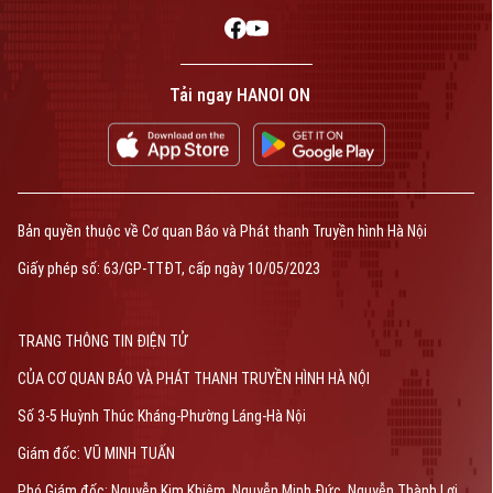
Tải ngay HANOI ON
Bản quyền thuộc về Cơ quan Báo và Phát thanh Truyền hình Hà Nội
Giấy phép số: 63/GP-TTĐT, cấp ngày 10/05/2023
TRANG THÔNG TIN ĐIỆN TỬ
CỦA CƠ QUAN BÁO VÀ PHÁT THANH TRUYỀN HÌNH HÀ NỘI
Số 3-5 Huỳnh Thúc Kháng-Phường Láng-Hà Nội
Giám đốc: VŨ MINH TUẤN
Phó Giám đốc: Nguyễn Kim Khiêm, Nguyễn Minh Đức, Nguyễn Thành Lợi