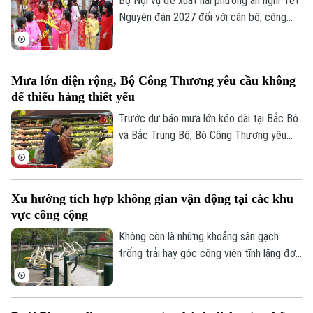
Bộ Nội vụ đề xuất hai phương án nghỉ Tết
Nguyên đán 2027 đối với cán bộ, công
chức, viên chức, gồm nghỉ 7 ngày hoặc
10 ngày liên tục.
Mưa lớn diện rộng, Bộ Công Thương yêu cầu không
để thiếu hàng thiết yếu
Trước dự báo mưa lớn kéo dài tại Bắc Bộ
và Bắc Trung Bộ, Bộ Công Thương yêu
cầu toàn ngành chủ động ứng phó, bảo
đảm an toàn hồ chứa thủy điện, cung ứng
hàng hóa thiết yếu và xử lý nghiêm tình
Xu hướng tích hợp không gian vận động tại các khu
trạng đầu cơ, tăng giá trong thiên tai.
vực công cộng
Không còn là những khoảng sân gạch
trống trải hay góc công viên tĩnh lặng đơn
điệu, các không gian công cộng tại Thủ
đô đang trải qua cuộc dịch chuyển mạnh
mẽ, khi tích hợp đa dạng tiện ích vận