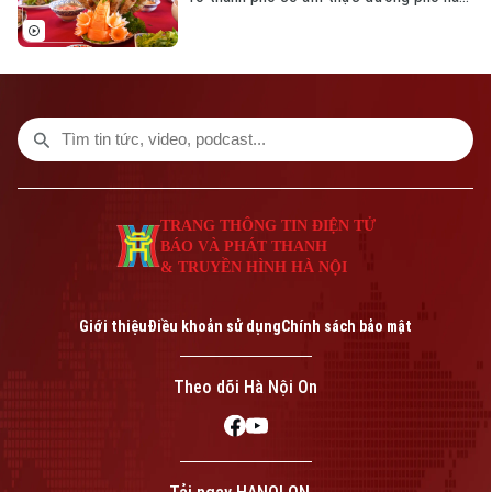
dẫn nhất thế giới theo nghiên cứu của
Radical Storage và cũng là thành phố duy
nhất của châu Á lọt vào danh sách này.
TRANG THÔNG TIN ĐIỆN TỬ
BÁO VÀ PHÁT THANH
& TRUYỀN HÌNH HÀ NỘI
Giới thiệu
Điều khoản sử dụng
Chính sách bảo mật
Theo dõi Hà Nội On