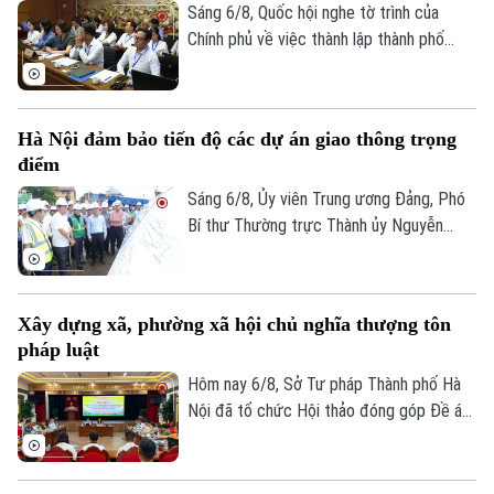
và đẩy mạnh chuyển đổi số.
Sáng 6/8, Quốc hội nghe tờ trình của
Chính phủ về việc thành lập thành phố
Quảng Ninh và thành phố Bắc Ninh.
Hà Nội đảm bảo tiến độ các dự án giao thông trọng
điểm
Sáng 6/8, Ủy viên Trung ương Đảng, Phó
Bí thư Thường trực Thành ủy Nguyễn
Trọng Đông, Trưởng Ban Chỉ đạo giải
phóng mặt bằng các dự án đầu tư trên
địa bàn thành phố Hà Nội, kiểm tra thực
Xây dựng xã, phường xã hội chủ nghĩa thượng tôn
địa một số hạng mục quan trọng.
pháp luật
Hôm nay 6/8, Sở Tư pháp Thành phố Hà
Nội đã tổ chức Hội thảo đóng góp Đề án
“Xây dựng văn hoá tuân thủ pháp luật
trong xây dựng xã, phường xã hội chủ
nghĩa trên địa bàn thành phố Hà Nội”.