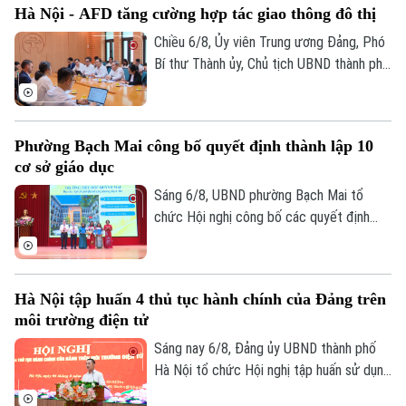
Hà Nội - AFD tăng cường hợp tác giao thông đô thị
Chiều 6/8, Ủy viên Trung ương Đảng, Phó
Bí thư Thành ủy, Chủ tịch UBND thành phố
Hà Nội Vũ Đại Thắng đã tiếp Giám đốc Cơ
quan Phát triển Pháp (AFD) tại Việt Nam,
ông Julien Seillan, trao đổi về các dự án
Phường Bạch Mai công bố quyết định thành lập 10
đang triển khai và định hướng mở rộng
cơ sở giáo dục
hợp tác trong thời gian tới.
Sáng 6/8, UBND phường Bạch Mai tổ
chức Hội nghị công bố các quyết định
thành lập các cơ sở giáo dục và công tác
cán bộ quản lý sau sắp xếp đối với các
trường mầm non, tiểu học và trung học cơ
Hà Nội tập huấn 4 thủ tục hành chính của Đảng trên
sở công lập trên địa bàn.
môi trường điện tử
Sáng nay 6/8, Đảng ủy UBND thành phố
Hà Nội tổ chức Hội nghị tập huấn sử dụng
bốn thủ tục hành chính của Đảng trên môi