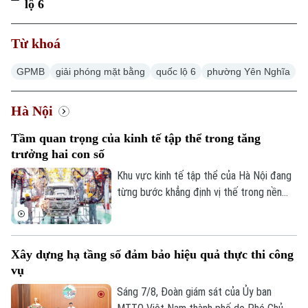
lộ 6
Từ khoá
GPMB
giải phóng mặt bằng
quốc lộ 6
phường Yên Nghĩa
Hà Nội
Tầm quan trọng của kinh tế tập thể trong tăng
trưởng hai con số
Khu vực kinh tế tập thể của Hà Nội đang
từng bước khẳng định vị thế trong nền
kinh tế Thủ đô. Từ những HTX làng nghề
đến mô hình OCOP, tất cả đều đang góp
phần tạo việc làm, phát triển kinh tế nông
Xây dựng hạ tầng số đảm bảo hiệu quả thực thi công
thôn và thúc đẩy tiêu dùng. Đặc biệt, để
vụ
Hà Nội đạt mục tiêu tăng trưởng GRDP ở
mức hai con số, kinh tế tập thể chính là
Sáng 7/8, Đoàn giám sát của Ủy ban
một trong những khu vực còn nhiều tiềm