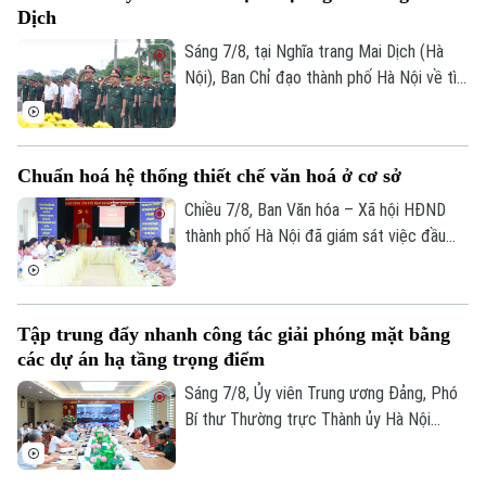
Bóng đá
Giải trí
Dịch
Tư vấn sức khỏe
Sáng 7/8, tại Nghĩa trang Mai Dịch (Hà
Quần vợt
Tin tức
Nội), Ban Chỉ đạo thành phố Hà Nội về tìm
Đã phát sóng
kiếm, quy tập và xác định danh tính hài
Golf
Sao
cốt liệt sĩ trang trọng tổ chức Lễ dâng
hương tưởng niệm và chính thức triển
Điện ảnh
Chuẩn hoá hệ thống thiết chế văn hoá ở cơ sở
khai công tác lấy mẫu hài cốt liệt sĩ chưa
xác định được thông tin để phục vụ giám
Chiều 7/8, Ban Văn hóa – Xã hội HĐND
Thời trang
định ADN.
thành phố Hà Nội đã giám sát việc đầu
tư, khai thác các thiết chế văn hóa, thể
Âm nhạc
thao trên địa bàn phường Kiến Hưng.
Tập trung đẩy nhanh công tác giải phóng mặt bằng
các dự án hạ tầng trọng điểm
Sáng 7/8, Ủy viên Trung ương Đảng, Phó
Bí thư Thường trực Thành ủy Hà Nội
Nguyễn Trọng Đông, Trưởng ban Chỉ đạo
giải phóng mặt bằng các dự án đầu tư