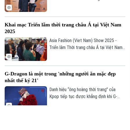
truyền thông và giới mộ điệu khi hội tụ
hàng trăm ngôi sao đình đám – từ các
Hoa hậu, siêu mẫu hàng đầu cho đến dàn
Khai mạc Triển lãm thời trang châu Á tại Việt Nam
diễn viên, ca sĩ tên tuổi – biến sự kiện
2025
thành một trong những thảm đỏ rực rỡ
nhất của showbiz Việt.
Asia Fashion (Viet Nam) Show 2025 -
Triển lãm Thời trang châu Á tại Việt Nam
2025 đã chính thức khai mạc tại Trung
tâm Sky Expo Việt Nam, TP.HCM, quy tụ
các hiệp hội ngành hàng và khách hàng
G-Dragon là một trong 'những người ăn mặc đẹp
đến từ nhiều quốc gia.
nhất thế kỷ 21'
Danh hiệu “ông hoàng thời trang” của
Kpop tiếp tục được khẳng định khi G-
Dragon trở thành nghệ sĩ châu Á duy nhất
xuất hiện trong danh sách “Những người
ăn mặc đẹp nhất thế kỷ 21”.
David Minh Đức: 30 năm với sứ mệnh tôn vinh áo
dài Việt