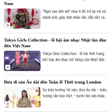
Nam
Từ mạch nguồn ấy, cùng với khát vọng
“Kiến tạo kỳ tích sông Hồng”, hành trình
“Ngôi sao ảnh nhí” mùa 4 đã trở lại với sứ
những hạt phù sa không dừng lại ở câu
mệnh mới, giàu tính nhân văn, dẫn dắt các
chuyện của thiên nhiên, mà tiếp tục chảy
tài năng nhí bước vào hành trình khám phá
trong sán
chiều sâu di sản dân tộc.
Tokyo Girls Collection - lễ hội âm nhạc Nhật lần đầu
đến Việt Nam
Tokyo Girls Collection - lễ hội thời trang
kết hợp âm nhạc nổi tiếng của Nhật Bản -
lần đầu tiên sẽ được tổ chức tại Việt
Nam, quy tụ dàn nghệ sĩ nổi tiếng hai quốc
gia.
Đưa di sản Áo dài đến Tuần lễ Thời trang London
Sự kiện hướng tới việc đưa Áo dài – biểu
tượng văn hóa Việt – bước lên sân khấu
thời trang quốc tế trong khuôn khổ Tuần
lễ Thời trang London sẽ diễn ra vào tháng