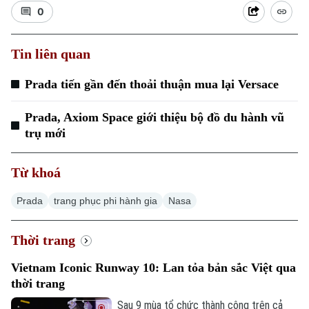
0
Tin liên quan
Prada tiến gần đến thoải thuận mua lại Versace
Prada, Axiom Space giới thiệu bộ đồ du hành vũ
trụ mới
Từ khoá
Chuyên mục
Prada
trang phục phi hành gia
Nasa
Thời sự
Thời trang
Hà Nội
Hà Nội
Vietnam Iconic Runway 10: Lan tỏa bản sắc Việt qua
thời trang
Chính trị
Nhịp sống Hà Nội
Thế giới
Sau 9 mùa tổ chức thành công trên cả