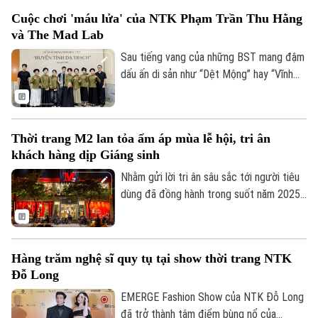
9 tới đây, đồng thời kiến tạo một hệ sinh
Bản quyền thuộc về Cơ quan Báo và Phát thanh Truyền hình Hà Nội Giấy
Cuộc chơi 'máu lửa' của NTK Phạm Trần Thu Hằng
thái kết nối văn hóa – cộng đồng –
phép số: Số 63/GP-TTDT, cấp ngày 10/05/2023
và The Mad Lab
thương mại – sáng tạo giữa Việt Nam và
TRANG THÔNG TIN ĐIỆN TỬ
thế giới.
Sau tiếng vang của những BST mang đậm
CỦA CƠ QUAN BÁO VÀ PHÁT THANH TRUYỀN HÌNH HÀ NỘI
dấu ấn di sản như “Dệt Mộng” hay “Vĩnh
Họa Thăng Long”, NTK gen Z Phạm Trần
Số 3-5 Huỳnh Thúc Kháng-Phường Láng-Hà Nội
Thu Hằng cùng team The Mad Lab lại tiếp
Giám đốc: VŨ MINH TUẤN
tục gây kinh ngạc khi tài trợ và thực hiện
Thời trang M2 lan tỏa ấm áp mùa lễ hội, tri ân
sản xuất hàng trăm bộ phục trang cho dự
Phó Giám đốc: Nguyễn Kim Khiêm, Nguyễn Minh Đức, Nguyễn Thành Lợi
khách hàng dịp Giáng sinh
án phim “Huyền Tình Dạ Trạch”.
Nhằm gửi lời tri ân sâu sắc tới người tiêu
dùng đã đồng hành trong suốt năm 2025,
Thời trang M2 triển khai chương trình
tặng quà Giáng sinh và ưu đãi cuối năm tại
hệ thống cửa hàng.
Hàng trăm nghệ sĩ quy tụ tại show thời trang NTK
Đỗ Long
EMERGE Fashion Show của NTK Đỗ Long
đã trở thành tâm điểm bùng nổ của