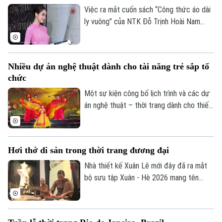
Việc ra mắt cuốn sách “Công thức áo dài
ly vuông” của NTK Đỗ Trịnh Hoài Nam
được xem là nỗ lực góp phần chuẩn hóa,
lưu giữ và lan tỏa tri thức nghề may áo
dài Việt Nam tới đông đảo người học và
Nhiều dự án nghệ thuật dành cho tài năng trẻ sắp tổ
bạn bè quốc tế.
Theo dõi Hà Nội On
chức
Một sự kiện công bố lịch trình và các dự
án nghệ thuật – thời trang dành cho thiếu
nhi trong năm 2026 đã diễn ra tối 27/4,
mở màn cho chuỗi hoạt động quy mô toàn
quốc hướng tới phát triển tài năng trẻ.
Hơi thở di sản trong thời trang đương đại
Nhà thiết kế Xuân Lê mới đây đã ra mắt
bộ sưu tập Xuân - Hè 2026 mang tên
“Thinh lặng” - được xây dựng như một trải
nghiệm đa chiều, nơi thời trang hòa quyện
cùng nghệ thuật sắp đặt và thủ công