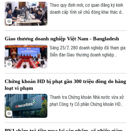
Theo quy định mới, cơ quan đăng ký kinh
doanh cấp tỉnh sẽ chủ động khai thác dữ
liệu từ Cơ sở dữ liệu quốc gia về đăng ký
doanh nghiệp và các cơ sở dữ liệu chuyên
ngành. Vì vậy, người dân và doanh nghiệp
Giao thương doanh nghiệp Việt Nam - Bangladesh
không phải nộp lại các giấy tờ đã có trên
hệ thống.
Sáng 25/7, 280 doanh nghiệp đã tham gia
Diễn đàn Giao thương doanh nghiệp
Bangladesh - Việt Nam, và Kết nối giao
thương B2B 2026 do Bộ Công Thương tổ
chức theo hình thức trực tiếp và trực
Chứng khoán HD bị phạt gần 300 triệu đồng do hàng
tuyến.
loạt vi phạm
Thanh tra Chứng khoán Nhà nước vừa xử
phạt Công ty Cổ phần Chứng khoán HD
(HDS) tổng số tiền 282,5 triệu đồng do
nhiều vi phạm.
PNJ chậm trả tiền mua lại sản phẩm, cổ phiếu giảm
Bản quyền thuộc về Cơ quan Báo và Phát thanh Truyền hình Hà Nội Giấy