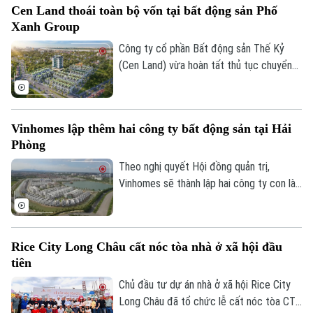
Cen Land thoái toàn bộ vốn tại bất động sản Phố
ông Nguyễn Quốc Trung do hai cá nhân
Xanh Group
này đang bị khởi tố theo quyết định của
Cơ quan Cảnh sát điều tra, Bộ Công an.
Công ty cổ phần Bất động sản Thế Kỷ
(Cen Land) vừa hoàn tất thủ tục chuyển
nhượng toàn bộ 51% cổ phần nắm giữ tại
Công ty cổ phần Dịch vụ và Đầu tư Bất
động sản Phố Xanh Group vào ngày
Vinhomes lập thêm hai công ty bất động sản tại Hải
24/07/2026.
Phòng
Theo nghị quyết Hội đồng quản trị,
Vinhomes sẽ thành lập hai công ty con là
Công ty TNHH Clairmont 1 và Công ty
Liên hệ đường dây nóng (bấm để gọi)
TNHH Clairmont 2, cùng đặt trụ sở tại
Tòa soạn
Tòa soạn
phường Hồng Bàng, thành phố Hải Phòng.
Rice City Long Châu cất nóc tòa nhà ở xã hội đầu
0865.116.699 (hotline)
0865.116.699
tiên
Chủ đầu tư dự án nhà ở xã hội Rice City
Long Châu đã tổ chức lễ cất nóc tòa CT1