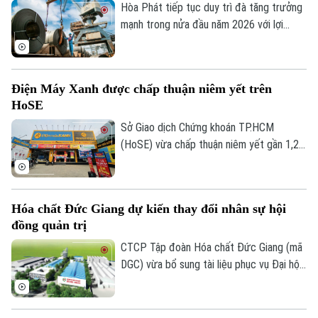
Hòa Phát tiếp tục duy trì đà tăng trưởng
mạnh trong nửa đầu năm 2026 với lợi
nhuận sau thuế đạt 15.480 tỷ đồng, tăng
103% so với cùng kỳ và hoàn thành 70%
kế hoạch lợi nhuận cả năm.
Điện Máy Xanh được chấp thuận niêm yết trên
HoSE
Sở Giao dịch Chứng khoán TP.HCM
(HoSE) vừa chấp thuận niêm yết gần 1,27
tỷ cổ phiếu của Công ty Cổ phần Điện
Máy Xanh. Doanh nghiệp dự kiến giao dịch
phiên đầu tiên vào đầu tháng 8 với giá
Hóa chất Đức Giang dự kiến thay đổi nhân sự hội
tham chiếu 80.000 đồng/cổ phiếu, tương
đồng quản trị
đương mức giá chào bán trong đợt IPO.
CTCP Tập đoàn Hóa chất Đức Giang (mã
DGC) vừa bổ sung tài liệu phục vụ Đại hội
đồng cổ đông thường niên 2026, dự kiến
diễn ra ngày 13/8, với nội dung xin ý kiến
cổ đông miễn nhiệm ông Lưu Bách Đạt và