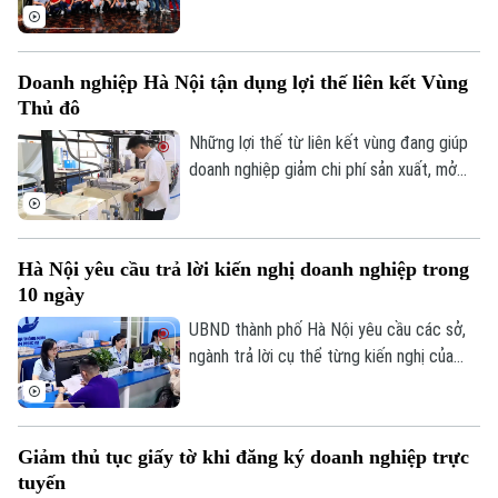
tại phường Bồ Đề, thành phố Hà Nội. Dự
án được xây dựng trên diện tích 6ha với 3
toà chung cư cung cấp khoảng 1.900 căn
Doanh nghiệp Hà Nội tận dụng lợi thế liên kết Vùng
hộ.
Thủ đô
Những lợi thế từ liên kết vùng đang giúp
doanh nghiệp giảm chi phí sản xuất, mở
rộng thị trường và tăng khả năng tham gia
sâu hơn vào chuỗi cung ứng toàn cầu. Đây
cũng được xem là một trong những động
Hà Nội yêu cầu trả lời kiến nghị doanh nghiệp trong
lực quan trọng để Hà Nội hiện thực hóa
10 ngày
mục tiêu tăng trưởng hai con số trong
năm nay.
UBND thành phố Hà Nội yêu cầu các sở,
ngành trả lời cụ thể từng kiến nghị của
doanh nghiệp trong thời hạn tối đa 10
ngày, nhằm rút ngắn thời gian xử lý, cải
thiện môi trường đầu tư, kinh doanh và hỗ
Giảm thủ tục giấy tờ khi đăng ký doanh nghiệp trực
trợ mục tiêu tăng trưởng kinh tế năm
tuyến
2026.