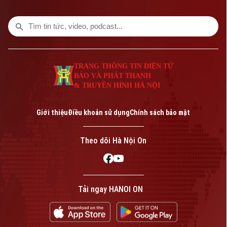
công ty con của THD đã hoàn thành thủ
tục thành lập.
TRANG THÔNG TIN ĐIỆN TỬ
BÁO VÀ PHÁT THANH
& TRUYỀN HÌNH HÀ NỘI
Giới thiệu
Điều khoản sử dụng
Chính sách bảo mật
Theo dõi Hà Nội On
Tải ngay HANOI ON