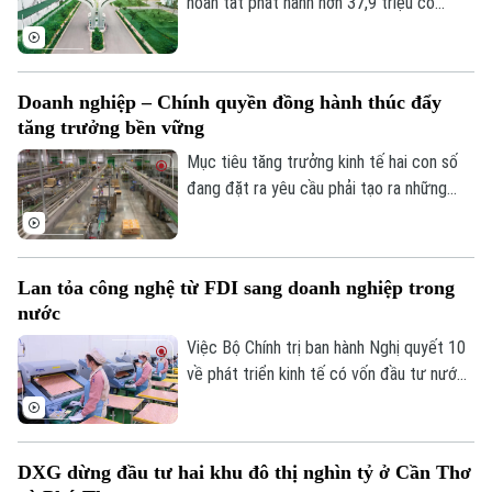
hoàn tất phát hành hơn 37,9 triệu cổ
phiếu để trả cổ tức năm 2025 cho 11.908
cổ đông, theo tỷ lệ 100:10. Tổng giá trị
phát hành theo mệnh giá gần 379,5 tỷ
Doanh nghiệp – Chính quyền đồng hành thúc đẩy
đồng, nguồn vốn từ lợi nhuận sau thuế
tăng trưởng bền vững
chưa phân phối.
Mục tiêu tăng trưởng kinh tế hai con số
đang đặt ra yêu cầu phải tạo ra những
động lực phát triển mới cho nền kinh tế
nhưng tăng trưởng nhanh chỉ thực sự bền
vững khi được xây dựng trên nền tảng
Lan tỏa công nghệ từ FDI sang doanh nghiệp trong
khoa học công nghệ, đổi mới sáng tạo,
Chuyên mục
nước
chuyển đổi số và chuyển đổi xanh. Và vai
trò kiến tạo của chính quyền là yếu tố
Việc Bộ Chính trị ban hành Nghị quyết 10
Thời sự
quan trọng để hiện thực hóa mục tiêu này.
về phát triển kinh tế có vốn đầu tư nước
ngoài được kỳ vọng tạo thêm động lực
Hà Nội
Hà Nội
thu hút dòng vốn chất lượng cao, đồng
thời thúc đẩy chuyển giao công nghệ và
Chính trị
Nhịp sống Hà Nội
DXG dừng đầu tư hai khu đô thị nghìn tỷ ở Cần Thơ
Thế giới
nâng cao năng lực doanh nghiệp trong