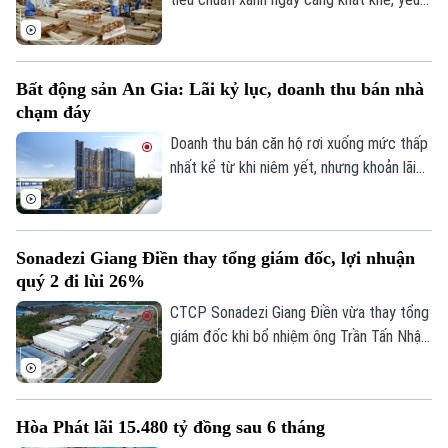
cầu về truy xuất nguồn gốc, chống mất
rừng, giảm phát thải carbon, xu hướng
tiêu dùng bền vững đang đặt ra những
Bất động sản An Gia: Lãi kỷ lục, doanh thu bán nhà
yêu cầu hoàn toàn mới đối với ngành gỗ
chạm đáy
quốc tế. Tuy nhiên, giữa sự biến động của
Theo dõi Hà Nội On
thị trường, xuất khẩu gỗ của Việt Nam
Doanh thu bán căn hộ rơi xuống mức thấp
vẫn duy trì vị thế dẫn đầu nhờ khả năng
nhất kể từ khi niêm yết, nhưng khoản lãi
thích ứng linh hoạt với biến động thị
từ thương vụ thâu tóm doanh nghiệp triển
trường.
khai dự án The Gió Riverside, giúp An Gia
lập kỷ lục lợi nhuận quý 2/2026.
Sonadezi Giang Điền thay tổng giám đốc, lợi nhuận
quý 2 đi lùi 26%
CTCP Sonadezi Giang Điền vừa thay tổng
giám đốc khi bổ nhiệm ông Trần Tấn Nhật
thay ông Hoàng Sỹ Quyết, trong bối cảnh
doanh nghiệp ghi nhận lợi nhuận sau thuế
quý II/2026 giảm 26% do chi phí tài chính
Hòa Phát lãi 15.480 tỷ đồng sau 6 tháng
tăng đột biến.