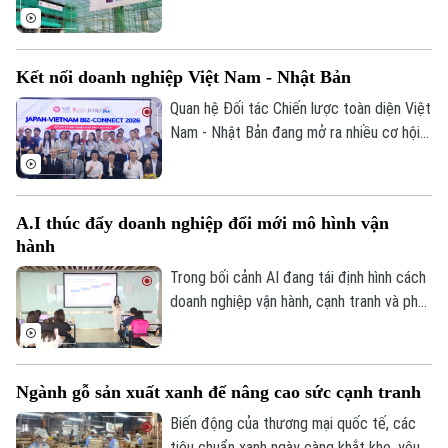
trái phiếu với giá 100.000 đồng/trái phiếu,
qua đó huy động thành công 1.400 tỷ
đồng.
Kết nối doanh nghiệp Việt Nam - Nhật Bản
Quan hệ Đối tác Chiến lược toàn diện Việt
Nam - Nhật Bản đang mở ra nhiều cơ hội
hợp tác mới cho cộng đồng doanh nghiệp
hai nước. Tại Hà Nội, chương trình Japan-
Vietnam Biz-Connect 2026 đã tạo không
A.I thúc đẩy doanh nghiệp đổi mới mô hình vận
gian để doanh nghiệp Việt Nam và Nhật
hành
Bản kết nối trực tiếp, tìm kiếm đối tác và
thúc đẩy các cơ hội hợp tác thực chất.
Trong bối cảnh AI đang tái định hình cách
doanh nghiệp vận hành, cạnh tranh và phát
triển đội ngũ, bài toán đặt ra không còn
dừng ở việc sở hữu công nghệ mà là khả
năng chuyển hóa AI thành năng lực vận
Ngành gỗ sản xuất xanh để nâng cao sức cạnh tranh
hành thực chất. Thông tin được các diễn
giả nhấn mạnh tại sự kiện AI-Ready
Biến động của thương mại quốc tế, các
Workforce tổ chức mới đây tại Hà Nội.
tiêu chuẩn xanh ngày càng khắt khe, yêu