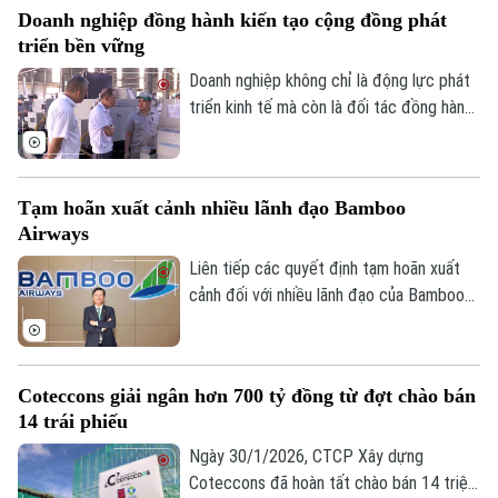
Doanh nghiệp đồng hành kiến tạo cộng đồng phát
Tư vấn sức khỏe
ngành, nhằm xử lý hồ sơ tồn đọng, ngăn
Quần vợt
triển bền vững
Tin tức
Đã phát sóng
chặn việc lợi dụng pháp nhân, thông tin cá
nhân để vi phạm pháp luật.
Doanh nghiệp không chỉ là động lực phát
Golf
Sao
triển kinh tế mà còn là đối tác đồng hành
cùng chính quyền kiến tạo cộng đồng
Điện ảnh
phát triển bền vững. Tại hai xã thí điểm
mô hình xã phường xã hội chủ nghĩa là Thư
Thời trang
Tạm hoãn xuất cảnh nhiều lãnh đạo Bamboo
Lâm và Phúc Thịnh, nhiều doanh nghiệp đã
Airways
sẵn sàng chung tay, góp nguồn lực và
Âm nhạc
đồng hành cùng địa phương để hiện thực
Liên tiếp các quyết định tạm hoãn xuất
hóa các mục tiêu của đề án.
cảnh đối với nhiều lãnh đạo của Bamboo
Airways đang thu hút sự quan tâm của dư
luận và giới đầu tư. Động thái này làm dấy
lên nhiều câu hỏi về tình hình của doanh
Coteccons giải ngân hơn 700 tỷ đồng từ đợt chào bán
nghiệp.
14 trái phiếu
Ngày 30/1/2026, CTCP Xây dựng
Coteccons đã hoàn tất chào bán 14 triệu