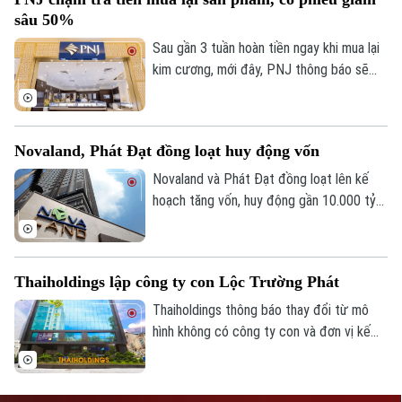
phép số: Số 63/GP-TTDT, cấp ngày 10/05/2023
sâu 50%
Sau gần 3 tuần hoàn tiền ngay khi mua lại
TRANG THÔNG TIN ĐIỆN TỬ
kim cương, mới đây, PNJ thông báo sẽ
CỦA CƠ QUAN BÁO VÀ PHÁT THANH TRUYỀN HÌNH HÀ NỘI
thay đổi phương thức thanh toán khi thu
Số 3-5 Huỳnh Thúc Kháng-Phường Láng-Hà Nội
lại sản phẩm, chuyển sang chia thành
nhiều đợt thanh toán, khuyến khích đổi
Giám đốc: NGUYỄN THANH LIÊM
Novaland, Phát Đạt đồng loạt huy động vốn
sang sản phẩm khác. Động thái này càng
Phó Giám đốc: Nguyễn Kim Khiêm, Nguyễn Minh Đức, Nguyễn Thành Lợi
làm cho giá cổ phiếu PNJ sụt giảm mạnh
Novaland và Phát Đạt đồng loạt lên kế
trên thị trường.
hoạch tăng vốn, huy động gần 10.000 tỷ
đồng nhằm cơ cấu tài chính và chuẩn bị
cho giai đoạn phục hồi.
Thaiholdings lập công ty con Lộc Trường Phát
Thaiholdings thông báo thay đổi từ mô
hình không có công ty con và đơn vị kế
toán trực thuộc sang mô hình có công ty
con, thực hiện công bố báo cáo tài chính
riêng và báo cáo tài chính hợp nhất do