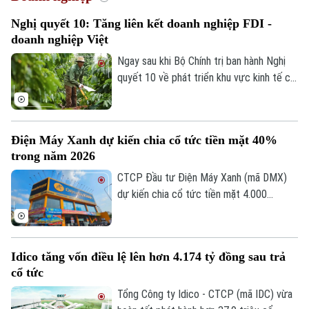
Nghị quyết 10: Tăng liên kết doanh nghiệp FDI -
doanh nghiệp Việt
Ngay sau khi Bộ Chính trị ban hành Nghị
quyết 10 về phát triển khu vực kinh tế có
vốn đầu tư nước ngoài, nhiều doanh
nghiệp FDI đã bày tỏ sự đồng tình với
định hướng nâng cao chất lượng dòng
Điện Máy Xanh dự kiến chia cổ tức tiền mặt 40%
vốn, tăng chuyển giao công nghệ, đào tạo
trong năm 2026
nhân lực và thúc đẩy doanh nghiệp trong
tham gia sâu hơn vào chuỗi giá trị toàn
CTCP Đầu tư Điện Máy Xanh (mã DMX)
cầu.
dự kiến chia cổ tức tiền mặt 4.000
đồng/cổ phiếu từ lợi nhuận năm 2025,
thời gian thanh toán vào ngày 26/8/2026.
Với lợi nhuận năm 2026, doanh nghiệp tiếp
Idico tăng vốn điều lệ lên hơn 4.174 tỷ đồng sau trả
tục lên kế hoạch chia 4.000 đồng/cổ
cổ tức
phiếu, tương đương tỷ lệ 40%, dự kiến
thực hiện thành hai đợt.
Tổng Công ty Idico - CTCP (mã IDC) vừa