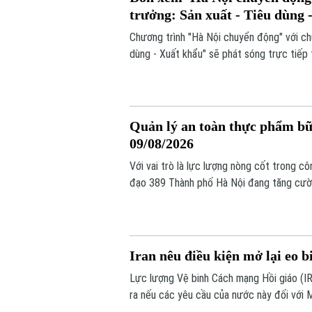
trưởng: Sản xuất - Tiêu dùng 
Chương trình "Hà Nội chuyển động" với ch
dùng - Xuất khẩu" sẽ phát sóng trực tiếp 
Nội vào 19h hôm nay, ngày 9/8.
Quản lý an toàn thực phẩm bữa
09/08/2026
Với vai trò là lực lượng nòng cốt trong cô
đạo 389 Thành phố Hà Nội đang tăng cường
khai nhiều giải pháp nhằm ngăn chặn thự
học.
Iran nêu điều kiện mở lại eo
Lực lượng Vệ binh Cách mạng Hồi giáo (IR
ra nếu các yêu cầu của nước này đối với
đàm phán với Oman.