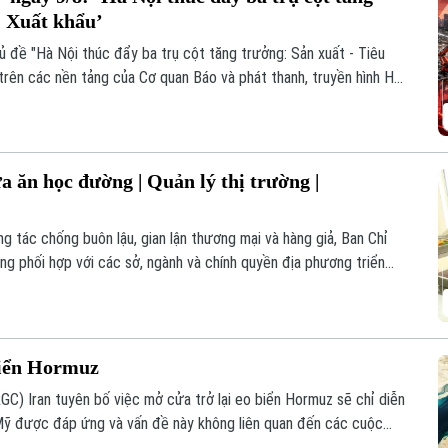
- Xuất khẩu’
ủ đề "Hà Nội thúc đẩy ba trụ cột tăng trưởng: Sản xuất - Tiêu
trên các nền tảng của Cơ quan Báo và phát thanh, truyền hình Hà
 ăn học đường | Quản lý thị trường |
ng tác chống buôn lậu, gian lận thương mại và hàng giả, Ban Chỉ
 phối hợp với các sở, ngành và chính quyền địa phương triển
c phẩm không bảo đảm chất lượng xâm nhập vào bếp ăn trường
 biển Hormuz
GC) Iran tuyên bố việc mở cửa trở lại eo biển Hormuz sẽ chỉ diễn
 Mỹ được đáp ứng và vấn đề này không liên quan đến các cuộc