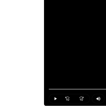
Loaded
:
28.98%
Play
Mut