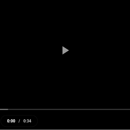
Play
Video
0:00
/
0:34
e
Current
Duration