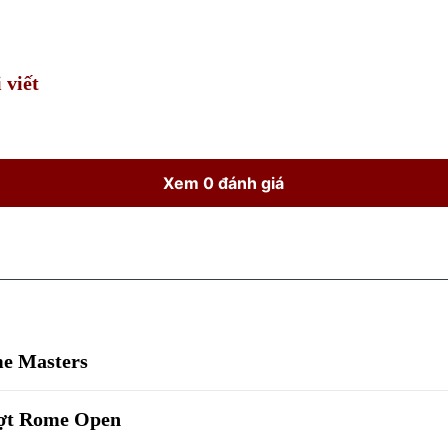
Time
 viết
Xem 0 đánh giá
me Masters
 vợt Rome Open