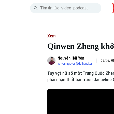
Chủ Nhật
THỜI SỰ
HÀ NỘI
THẾ GIỚI
09 Tháng 08, 2026
Hà Nội
Nhịp sống Hà Nộ
Tin tức
Xem
Qinwen Zheng khởi
Chính trị
Người Hà Nội
Quân s
Nguyễn Hải Yến
Xã hội
Khoảnh khắc Hà 
Hồ sơ
09/06/20
haiyen.nguyen@daihanoi.vn
An ninh trật tự
Ẩm thực
Người V
Tay vợt nữ số một Trung Quốc Zhen
phải nhận thất bại trước Jaqueline 
Công nghệ
Skip Ad