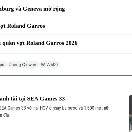
amburg và Geneva mở rộng
 vợt Roland Garros
i quần vợt Roland Garros 2026
ips
Zheng Qinwen
WTA 500
ranh tài tại SEA Games 33
 SEA Games 33 với hai HCV ở nhảy ba bước và 1.500 mét nữ,
 đĩa.