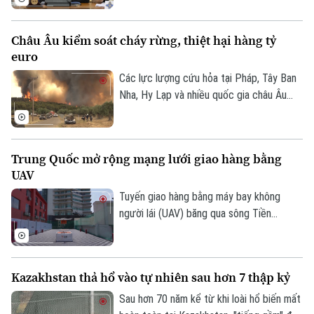
đã sụt giảm nghiêm trọng, chỉ bằng 1/3
so với năm ngoái. Tuyên bố được đưa ra
Châu Âu kiểm soát cháy rừng, thiệt hại hàng tỷ
vào thời điểm Nga đang gia tăng các
euro
cuộc tập kích vào nhiều thành phố của
Ukraine, trong khi hệ thống phòng không
Các lực lượng cứu hỏa tại Pháp, Tây Ban
của Kiev nhiều lần bất lực trước tên lửa
Nha, Hy Lạp và nhiều quốc gia châu Âu
mà Moscow phóng lên.
đang từng bước khống chế các vụ cháy
rừng nghiêm trọng sau nhiều ngày nỗ lực.
Tuy nhiên, hậu quả để lại không chỉ là
Trung Quốc mở rộng mạng lưới giao hàng bằng
những cánh rừng bị thiêu rụi mà còn là
UAV
thiệt hại lớn đối với sản xuất, du lịch và
đời sống người dân. Tổn thất tại một số
Tuyến giao hàng bằng máy bay không
khu vực bị ảnh hưởng nặng nề ước tính lên
người lái (UAV) băng qua sông Tiền
tới 3,1 tỷ euro.
Đường đã được đưa vào vận hành tại
thành phố Hàng Châu, tỉnh Chiết Giang,
miền Đông Trung Quốc, giúp rút ngắn thời
Kazakhstan thả hổ vào tự nhiên sau hơn 7 thập kỷ
gian vận chuyển giữa hai bờ sông xuống
còn khoảng 13 phút.
Sau hơn 70 năm kể từ khi loài hổ biến mất