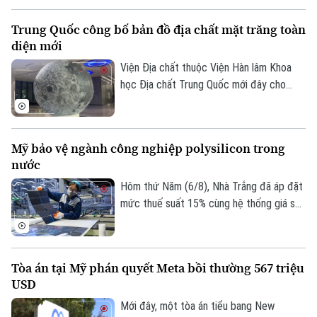
Golf
Động thái này diễn ra sau khi ghi nhận
Sao
Trung Quốc công bố bản đồ địa chất mặt trăng toàn
khoảng 72.000 người di cư vượt biên từ
diện mới
Maroc vào khu vực này trong một đợt
Điện ảnh
biến động chưa từng có tiền lệ.
Viện Địa chất thuộc Viện Hàn lâm Khoa
học Địa chất Trung Quốc mới đây cho
Thời trang
biết một nhóm nghiên cứu của nước này
đã hoàn thành bản đồ địa chất cập nhật
Âm nhạc
toàn bộ bề mặt Mặt Trăng với tỷ lệ 1:5
Mỹ bảo vệ ngành công nghiệp polysilicon trong
triệu. Đây được xem là bước tiến khoa
nước
học quan trọng giúp viết lại lịch sử địa
chất của thiên thể này dựa trên những dữ
Hôm thứ Năm (6/8), Nhà Trắng đã áp đặt
liệu nghiên cứu tiên tiến nhất.
mức thuế suất 15% cùng hệ thống giá sàn
mới đối với các sản phẩm làm từ
polysilicon – loại nguyên liệu thô then
chốt cho ngành bán dẫn và sản xuất tấm
Tòa án tại Mỹ phán quyết Meta bồi thường 567 triệu
pin năng lượng mặt trời.
USD
Mới đây, một tòa án tiểu bang New