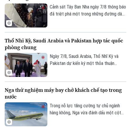
Cảnh sát Tây Ban Nha ngày 7/8 thông báo
đã triệt phá một trong những đường dây
buôn người lớn nhất hoạt động trên tuyến
Địa Trung Hải, bắt giữ 78 đối tượng và
thu giữ 18 tàu cao tốc.
Thổ Nhĩ Kỳ, Saudi Arabia và Pakistan hợp tác quốc
phòng chung
Ngày 7/8, Saudi Arabia, Thổ Nhĩ Kỳ và
Chuyên mục
Pakistan dự kiến ký một thỏa thuận
phòng thủ chung tại thành phố Jeddah
Thời sự
của Saudi Arabia, nhằm tăng cường quan
hệ an ninh giữa ba nước.
Nga thử nghiệm máy bay chở khách chế tạo trong
Hà Nội
Hà Nội
nước
Chính trị
Trong nỗ lực tăng cường tự chủ ngành
Nhịp sống Hà Nội
Thế giới
hàng không, Nga vừa đánh dấu một cột
Xã hội
mốc mới khi chiếc máy bay chở khách
Người Hà Nội
Tin tức
Kinh tế
MS-21, được chế tạo hoàn toàn trong