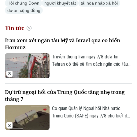
Hội chứng Down
người khuyết tật
tái hòa nhập xã hội
dự án cộng đồng
Tin tức
Iran xem xét ngăn tàu Mỹ và Israel qua eo biển
Xu hướng
Hormuz
Truyền thông Iran ngày 7/8 đưa tin
Tehran có thể sẽ tìm cách ngăn các tàu
của Mỹ và Israel đi qua eo biển Hormuz
theo khuôn khổ thỏa thuận hợp tác với
Oman nhằm mở lại tuyến hàng hải chiến
Dự trữ ngoại hối của Trung Quốc tăng nhẹ trong
lược này cho hoạt động thương mại.
tháng 7
Cơ quan Quản lý Ngoại hối Nhà nước
Trung Quốc (SAFE) ngày 7/8 cho biết dự
trữ ngoại hối của nước này tăng nhẹ trong
tháng 7, nhờ đồng USD suy yếu và diễn