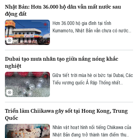
biến trái chiều của giá các loại tài sản
Nhật Bản: Hơn 36.000 hộ dân vẫn mất nước sau
trên thị trường toàn cầu.
động đất
Hơn 36.000 hộ gia đình tại tỉnh
Kumamoto, Nhật Bản vẫn chưa có nước
sinh hoạt trong 10 ngày sau trận động
đất mạnh làm rung chuyển khu vực. Giới
chức địa phương cho biết việc khôi phục
Dubai tạo mưa nhân tạo giữa nắng nóng khắc
hoàn toàn nguồn cung cấp nước dự kiến
nghiệt
phải đến cuối tháng 8 mới hoàn tất.
Giữa tiết trời mùa hè oi bức tại Dubai, Các
Tiểu vương quốc Ả Rập Thống nhất
(UAE), du khách đã có cơ hội tận hưởng
không gian mát mẻ dưới những cơn mưa
nhân tạo trên một tuyến phố nghỉ dưỡng
Triển lãm Chiikawa gây sốt tại Hong Kong, Trung
đặc biệt.
Quốc
Nhân vật hoạt hình nổi tiếng Chiikawa của
Nhật Bản đang trở thành tâm điểm thu