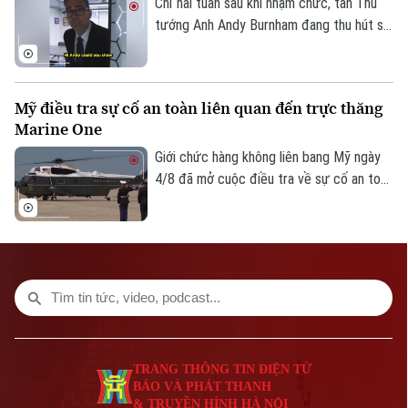
gặp song phương nào kể từ khi Tổng
Chỉ hai tuần sau khi nhậm chức, tân Thủ
thống Argentina Javier Milei nhậm chức
tướng Anh Andy Burnham đang thu hút sự
hồi cuối năm 2023.
chú ý trên nhiều nền tảng mạng xã hội với
phong cách giao tiếp gần gũi, trong bối
cảnh các đảng dân túy tại Anh đẩy mạnh
Mỹ điều tra sự cố an toàn liên quan đến trực thăng
gia tăng ảnh hưởng trong không gian trực
Marine One
tuyến.
Giới chức hàng không liên bang Mỹ ngày
4/8 đã mở cuộc điều tra về sự cố an toàn
không lưu liên quan đến trực thăng
Marine One chở Tổng thống Donald
Trump.
TRANG THÔNG TIN ĐIỆN TỬ
BÁO VÀ PHÁT THANH
& TRUYỀN HÌNH HÀ NỘI