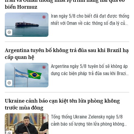
biển Hormuz
Iran ngày 5/8 cho biết đã đạt được thống
nhất với Oman về các thông số địa lý của
tuyến hàng hải mới qua eo biển Hormuz -
một trong những tuyến vận tải năng lượng
quan trọng nhất thế giới.
Argentina tuyên bố không trả đũa sau khi Brazil hạ
cấp quan hệ
Argentina ngày 5/8 tuyên bố sẽ không áp
dụng các biện pháp trả đũa sau khi Brazil
hạ cấp quan hệ song phương xuống cấp
Đại biện lâm thời. Buenos Aires cho rằng,
đây là quyết định đơn phương của Brasilia
Ukraine cảnh báo cạn kiệt tên lửa phòng không
và khẳng định không muốn làm gia tăng
trước mùa đông
căng thẳng giữa hai nước láng giềng.
Tổng thống Ukraine Zelensky ngày 5/8
cảnh báo số lượng tên lửa phòng không
mà các đồng minh cung cấp cho nước này