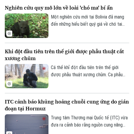
sớm kết thúc, dù cho biết lực lượng Mỹ
Nghiên cứu quy mô lớn về loài 'chó ma' bí ẩn
đang gặp vấn đề về nguồn cung một số
Theo dõi Hà Nội On
loại vũ khí.
Một nghiên cứu mới tại Bolivia đã mang
đến những hiểu biết quý giá về chó tai
ngắn – loài thú hoang dã được mệnh danh
là "chó ma" của rừng Amazon do rất hiếm
khi xuất hiện trước mắt con người. Thông
Khỉ đột đầu tiên trên thế giới được phẫu thuật cắt
qua hàng nghìn bức ảnh từ hệ thống bẫy
xương chũm
ảnh, các nhà khoa học đã có thêm hình
dung về tập tính và môi trường sống của
Cá thể khỉ đột đầu tiên trên thế giới
một trong những loài chó hoang dã ít
được phẫu thuật xương chũm. Ca phẫu
được biết đến nhất ở khu vực Mỹ Latinh.
thuật mang tính đột phá này được thực
hiện tại Công viên Safari thuộc Sở thú
San Diego ở bang California, Mỹ nhằm
ITC cảnh báo khủng hoảng chuỗi cung ứng do gián
điều trị tình trạng nhiễm trùng đã lan đến
đoạn tại Hormuz
một phần hộp sọ của con vật.
Trung tâm Thương mại Quốc tế (ITC) vừa
đưa ra cảnh báo rằng nguồn cung năng
lượng, phân bón và vật liệu công nghiệp