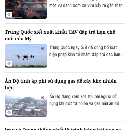
một vụ đánh bom xe vừa xảy ra gần thành
phố Yekaterinburg, Nga, khiến một giám
đốc nhà máy sản xuất máy bay không
người lái (UAV) bị thương nặng trong khi
Trung Quốc siết xuất khẩu UAV đáp trả hạn chế
tài xế thiệt mạng. Đây là vụ tấn công thứ
mới của Mỹ
hai nhằm vào các nhà sản xuất UAV của
Nga chỉ trong vòng một tuần qua.
Trung Quốc ngày 5/8 đã công bố loạt
Liên hệ đường dây nóng (bấm để gọi)
biện pháp kinh tế nhằm đáp trả các hạn
Tòa soạn
Tòa soạn
chế mới của Mỹ, trong đó có việc siết
xuất khẩu thiết bị bay không người lái
0865.116.699 (hotline)
0865.116.699
(UAV) và đưa 6 thực thể của Mỹ vào danh
Ấn Độ tính áp phí sử dụng gas để xây kho nhiên
sách trả đũa.
liệu
Ấn Độ đang xem xét thu phí người sử
dụng khí đốt tự nhiên và gas nấu ăn để
huy động nguồn vốn cho kế hoạch xây
dựng kho dự trữ nhiên liệu chiến lược trị
giá 42 tỷ USD.
Iran và Oman thống nhất lộ trình hàng hải qua eo