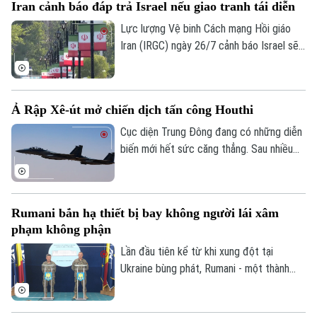
Iran cảnh báo đáp trả Israel nếu giao tranh tái diễn
cho giải pháp đối thoại để giải quyết cuộc
xung đột kéo dài gần 5 tháng qua.
Lực lượng Vệ binh Cách mạng Hồi giáo
Iran (IRGC) ngày 26/7 cảnh báo Israel sẽ
phải đối mặt với hậu quả nghiêm trọng nếu
nối lại các hành động quân sự, đồng thời
tuyên bố sẽ đáp trả bất kỳ quốc gia nào
Ả Rập Xê-út mở chiến dịch tấn công Houthi
hỗ trợ Mỹ tấn công Iran.
Cục diện Trung Đông đang có những diễn
biến mới hết sức căng thẳng. Sau nhiều
năm duy trì lệnh ngừng bắn không chính
thức kể từ tháng 3/2022, liên quân do Ả
Rập Xê-út đứng đầu vừa chính thức xác
Rumani bắn hạ thiết bị bay không người lái xâm
nhận mở chiến dịch không kích quy mô lớn
phạm không phận
nhằm vào các vị trí của lực lượng Houthi
tại Yemen.
Lần đầu tiên kể từ khi xung đột tại
Ukraine bùng phát, Rumani - một thành
viên của liên minh NATO, đã chính thức
khai hỏa tiêm kích để tiêu diệt thiết bị