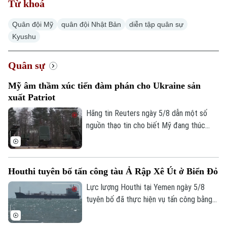
Từ khoá
Quân đội Mỹ
quân đội Nhật Bản
diễn tập quân sự
Kyushu
Quân sự
Mỹ âm thầm xúc tiến đàm phán cho Ukraine sản
xuất Patriot
Hãng tin Reuters ngày 5/8 dẫn một số
nguồn thạo tin cho biết Mỹ đang thúc
đẩy đàm phán về khả năng cho phép
Ukraine sản xuất tên lửa đánh chặn
Patriot, trong bối cảnh Kiev đang thiếu
Houthi tuyên bố tấn công tàu Ả Rập Xê Út ở Biển Đỏ
hụt loại vũ khí quan trọng này để đối phó
các cuộc tập kích của Nga.
Lực lượng Houthi tại Yemen ngày 5/8
tuyên bố đã thực hiện vụ tấn công bằng
tên lửa đạn đạo nhằm vào tàu chở dầu
của Ả Rập Xê Út trên Biển Đỏ. Đây là