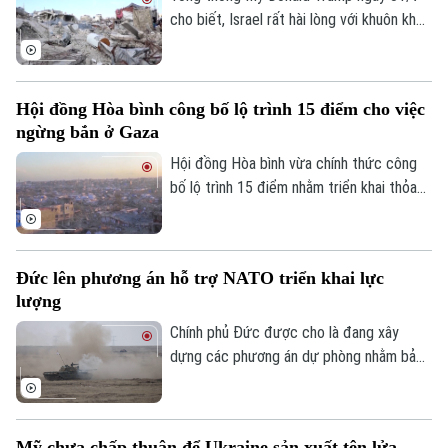
cho biết, Israel rất hài lòng với khuôn khổ
hòa bình do Washington thúc đẩy nhằm
chấm dứt xung đột tại Dải Gaza và coi
đây là cột mốc quan trọng trong việc
Hội đồng Hòa bình công bố lộ trình 15 điểm cho việc
triển khai Kế hoạch hòa bình 20 điểm của
ngừng bắn ở Gaza
Theo dõi Hà Nội On
mình.
Hội đồng Hòa bình vừa chính thức công
bố lộ trình 15 điểm nhằm triển khai thỏa
thuận hòa bình toàn diện tại Dải Gaza. Đây
được xem là bước đột phá mang tính lịch
sử sau khi Tổng thống Mỹ Donald Trump
Đức lên phương án hỗ trợ NATO triển khai lực
thông báo rằng phong trào Hamas chấp
lượng
thuận kế hoạch giải giáp vũ khí.
Chính phủ Đức được cho là đang xây
dựng các phương án dự phòng nhằm bảo
đảm việc triển khai lực lượng của Tổ
chức Hiệp ước Bắc Đại Tây Dương
(NATO) qua lãnh thổ nước này. Động thái
Mỹ chưa chấp thuận để Ukraine sản xuất tên lửa