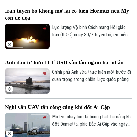
Lan vào tháng 8 tới, nhằm tăng cường hợp
Iran tuyên bố không mở lại eo biển Hormuz nếu Mỹ
tác quốc phòng giữa hai nước.
còn đe dọa
Lực lượng Vệ binh Cách mạng Hồi giáo
Iran (IRGC) ngày 30/7 tuyên bố, eo biển
Hormuz sẽ không được mở lại, chừng nào
Mỹ còn đe dọa và gây hấn với nước này.
Lời cảnh báo trên được Tehran đưa ra
Anh đầu tư hơn 11 tỉ USD vào tàu ngầm hạt nhân
trong bối cảnh hàng trăm tàu hàng cùng
hàng nghìn thủy thủ vẫn đang bị mắc kẹt
Chính phủ Anh vừa thực hiện một bước đi
bên trong vịnh Ba Tư vì xung đột leo
quan trọng trong chiến lược quốc phòng
thang.
khi công bố gói đầu tư trị giá hàng tỉ USD
Liên hệ đường dây nóng (bấm để gọi)
để hiện đại hóa lá chắn hạt nhân trên biển.
Tòa soạn
Tòa soạn
Nghi vấn UAV tấn công cảng khí đốt Ai Cập
0865.116.699 (hotline)
0865.116.699
Một vụ cháy lớn đã bùng phát tại cảng khí
đốt Damietta, phía Bắc Ai Cập vào ngày
29/7, khiến hai tàu chở khí bốc cháy.