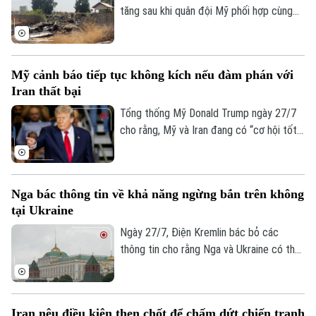
tăng sau khi quân đội Mỹ phối hợp cùng
lực lượng Ả Rập Xê-Út bất ngờ tiến hành
loạt không kích vào nhiều mục tiêu trên
lãnh thổ Iraq. Vụ tấn công đã gây thương
Mỹ cảnh báo tiếp tục không kích nếu đàm phán với
vong lớn và vấp phải sự phản đối mạnh mẽ
Iran thất bại
từ giới chức Baghdad.
Tổng thống Mỹ Donald Trump ngày 27/7
cho rằng, Mỹ và Iran đang có “cơ hội tốt”
để đạt được một thỏa thuận. Tuy nhiên,
ông cũng cảnh báo Washington có thể nối
lại các hoạt động quân sự nếu đàm phán
Nga bác thông tin về khả năng ngừng bắn trên không
không đạt kết quả.
tại Ukraine
Ngày 27/7, Điện Kremlin bác bỏ các
thông tin cho rằng Nga và Ukraine có thể
đạt được một thỏa thuận ngừng bắn trên
không.
Iran nêu điều kiện then chốt để chấm dứt chiến tranh
Bản quyền thuộc về Cơ quan Báo và Phát thanh Truyền hình Hà Nội Giấy