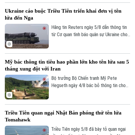
bước leo thang mới nhất trong chiến dịch
Ukraine cáo buộc Triều Tiên triển khai đơn vị tên
phong tỏa hàng hải mà nhóm này đang
lửa đến Nga
thực thi, gây lo ngại sâu sắc cho cộng
đồng quốc tế.
Hãng tin Reuters ngày 5/8 dẫn thông tin
từ Cơ quan tình báo quân sự Ukraine cho
biết một đơn vị tên lửa của Triều Tiên có
thể đã được triển khai tới miền tây nước
Nga, với khả năng được trang bị hàng
Mỹ bác thông tin tiêu hao phần lớn kho tên lửa sau 5
trăm tên lửa đạn đạo nhằm hỗ trợ các
tháng xung đột với Iran
hoạt động quân sự của Moscow tại
Ukraine. Nga và Triều Tiên hiện chưa đưa
Bộ trưởng Bộ Chiến tranh Mỹ Pete
Chuyên mục
ra bình luận về thông tin này.
Hegseth ngày 4/8 bác bỏ thông tin cho
rằng quân đội nước này đã tiêu hao phần
Thời sự
lớn kho tên lửa sau 5 tháng xung đột với
Iran, khẳng định Washington vẫn duy trì
Hà Nội
Hà Nội
Triều Tiên quan ngại Nhật Bản phóng thử tên lửa
đầy đủ năng lực quân sự.
Tomahawk
Chính trị
Nhịp sống Hà Nội
Triều Tiên ngày 5/8 đã bày tỏ quan ngại
Thế giới