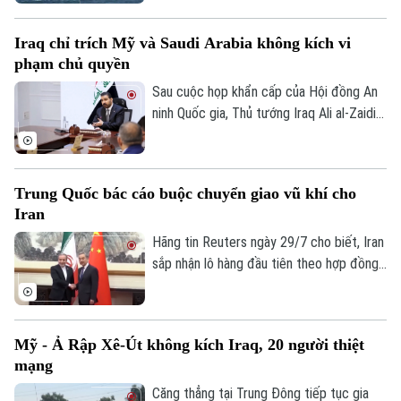
Trong khi Bộ Dầu mỏ và Tài nguyên
Khoáng sản Ai Cập khẳng định, sự cố đã
Iraq chỉ trích Mỹ và Saudi Arabia không kích vi
được khống chế hoàn toàn và không ghi
phạm chủ quyền
nhận thương vong, nhiều nguồn tin quốc
tế dấy lên nghi vấn vụ việc có thể xuất
Sau cuộc họp khẩn cấp của Hội đồng An
phát từ một cuộc tấn công bằng máy bay
ninh Quốc gia, Thủ tướng Iraq Ali al-Zaidi
không người lái (UAV).
ngày 29/7 đã chỉ đạo Bộ Ngoại giao nước
này tiến hành các biện pháp pháp lý cần
thiết liên quan đến các cuộc không kích
Trung Quốc bác cáo buộc chuyển giao vũ khí cho
của Mỹ và Saudi Arabia vào lãnh thổ Iraq.
Iran
Vụ việc đã gây ra thương vong lớn cho
hàng chục người và làm gia tăng căng
Hãng tin Reuters ngày 29/7 cho biết, Iran
thẳng ngoại giao trong khu vực.
sắp nhận lô hàng đầu tiên theo hợp đồng
mua khoảng 400 hệ thống tên lửa phòng
không vác vai do Trung Quốc sản xuất,
nhằm tăng cường năng lực phòng không
Mỹ - Ả Rập Xê-Út không kích Iraq, 20 người thiệt
sau nhiều tháng giao tranh với Mỹ và
mạng
Israel. Dù vậy, phía Bắc Kinh đến nay vẫn
phủ nhận thông tin về thương vụ này.
Căng thẳng tại Trung Đông tiếp tục gia