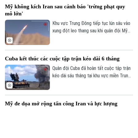
bay không người lái (UAV) xâm phạm
Mỹ không kích Iran sau cảnh báo 'trừng phạt quy
không phận.
mô lớn'
Khu vực Trung Đông tiếp tục lún sâu vào
xung đột leo thang sau khi quân đội Mỹ
tiếp tục thực hiện đợt không kích đêm
thứ 13 liên tiếp vào lãnh thổ Iran. Động
thái này diễn ra ngay sau khi Tổng thống
Cuba kết thúc các cuộc tập trận kéo dài 6 tháng
Donald Trump cảnh báo về một "hình phạt
quân sự lớn" và nỗ lực đàm phán ngừng
Quân đội Cuba đã hoàn tất cuộc tập trận
bắn do Iraq làm trung gian chính thức đổ
kéo dài sáu tháng tại khu vực miền Trung
vỡ.
đất nước, trong bối cảnh các biện pháp
trừng phạt và sức ép địa chính trị từ phía
Mỹ đối với hòn đảo này tiếp tục leo
Mỹ đe dọa mở rộng tấn công Iran và lực lượng
thang.
Houthi
Căng thẳng tại khu vực Trung Đông tiếp
tục leo thang khi Bộ Chỉ huy Trung ương
Mỹ (CENTCOM) xác nhận vừa tiến hành