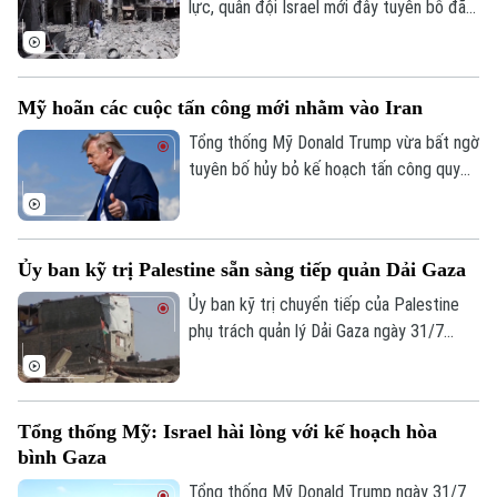
lực, quân đội Israel mới đây tuyên bố đã
tấn công và hạ sát một số thành viên của
lực lượng Hezbollah tại miền Nam Liban.
Động thái này diễn ra trong bối cảnh căng
Mỹ hoãn các cuộc tấn công mới nhằm vào Iran
thẳng khu vực vẫn duy trì ở mức cao sau
nhiều tháng giao tranh dữ dội.
Tổng thống Mỹ Donald Trump vừa bất ngờ
tuyên bố hủy bỏ kế hoạch tấn công quy
mô lớn “chưa từng thấy” nhằm vào Iran.
Theo ông chủ Nhà Trắng, quyết định này
được đưa ra sau khi Washington nhận
Ủy ban kỹ trị Palestine sẵn sàng tiếp quản Dải Gaza
được đề nghị từ Tehran và các quốc gia
Trung Đông sau khi các bên đạt được
Ủy ban kỹ trị chuyển tiếp của Palestine
những đồng thuận cơ bản cho một thỏa
phụ trách quản lý Dải Gaza ngày 31/7
thuận hòa bình mới.
tuyên bố sẵn sàng tiếp nhận quyền điều
hành vùng lãnh thổ này, sau khi xuất hiện
thông tin Hamas chấp thuận lộ trình mới
Tổng thống Mỹ: Israel hài lòng với kế hoạch hòa
trong giai đoạn tiếp theo của thỏa thuận
bình Gaza
ngừng bắn.
Tổng thống Mỹ Donald Trump ngày 31/7