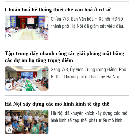
hương tưởng niệm và chính thức triển
Chuẩn hoá hệ thống thiết chế văn hoá ở cơ sở
khai công tác lấy mẫu hài cốt liệt sĩ chưa
xác định được thông tin để phục vụ giám
Chiều 7/8, Ban Văn hóa – Xã hội HĐND
định ADN.
thành phố Hà Nội đã giám sát việc đầu
tư, khai thác các thiết chế văn hóa, thể
thao trên địa bàn phường Kiến Hưng.
Tập trung đẩy nhanh công tác giải phóng mặt bằng
các dự án hạ tầng trọng điểm
Sáng 7/8, Ủy viên Trung ương Đảng, Phó
Bí thư Thường trực Thành ủy Hà Nội
Nguyễn Trọng Đông, Trưởng ban Chỉ đạo
giải phóng mặt bằng các dự án đầu tư
trên địa bàn thành phố Hà Nội chủ trì hội
Hà Nội xây dựng các mô hình kinh tế tập thể
nghị Ban Chỉ đạo nhằm rà soát, đánh giá
tiến độ công tác giải phóng mặt bằng
Hà Nội đã khuyến khích xây dựng các mô
triển khai các dự án, công trình trọng
hình kinh tế tập thể, phát triển mô hình
điểm trên địa bàn thành phố.
HTX theo Luật năm 2023. Việc kiện toàn,