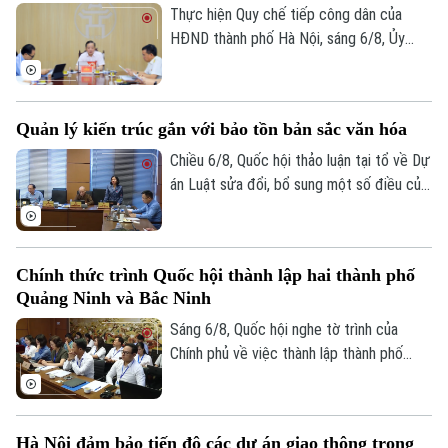
thuộc.
Thực hiện Quy chế tiếp công dân của
HĐND thành phố Hà Nội, sáng 6/8, Ủy
viên Thường trực, Trưởng Ban Đô thị
HĐND thành phố Trần Hợp Dũng đã tiếp
công dân định kỳ.
Quản lý kiến trúc gắn với bảo tồn bản sắc văn hóa
Chiều 6/8, Quốc hội thảo luận tại tổ về Dự
án Luật sửa đổi, bổ sung một số điều của
Luật Kiến trúc. Nhiều đại biểu đồng tình,
dự thảo Luật đã tập trung đổi mới công
tác quản lý hành nghề kiến trúc theo
Chính thức trình Quốc hội thành lập hai thành phố
hướng cắt giảm thủ tục hành chính,
Quảng Ninh và Bắc Ninh
chuyển mạnh từ tiền kiểm sang hậu kiểm
và đẩy mạnh chuyển đổi số.
Sáng 6/8, Quốc hội nghe tờ trình của
Chính phủ về việc thành lập thành phố
Quảng Ninh và thành phố Bắc Ninh.
Hà Nội đảm bảo tiến độ các dự án giao thông trọng