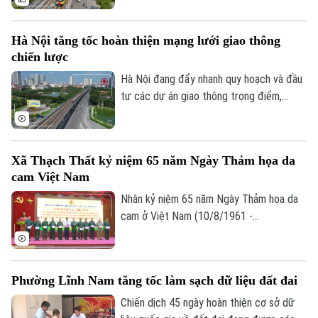
giao thông mà còn mở ra cơ hội hiện thực
hóa mô hình phát triển đô thị theo định
Hà Nội tăng tốc hoàn thiện mạng lưới giao thông
hướng giao thông công cộng - TOD. Đây
chiến lược
được xem là "chìa khóa" để kết nối giao
thông với quy hoạch đô thị, khai thác hiệu
Hà Nội đang đẩy nhanh quy hoạch và đầu
quả quỹ đất và từng bước hình thành
tư các dự án giao thông trọng điểm,
những không gian sống hiện đại, bền vững.
trong đó đặt mục tiêu khép kín 5 tuyến
đường vành đai vào năm 2027 và tiếp tục
nghiên cứu bổ sung nhiều tuyến đường
Xã Thạch Thất kỷ niệm 65 năm Ngày Thảm họa da
sắt đô thị, kỳ vọng sẽ tạo động lực phát
cam Việt Nam
triển kinh tế - xã hội và giải quyết bài toán
ùn tắc giao thông của Thủ đô.
Nhân kỷ niệm 65 năm Ngày Thảm họa da
cam ở Việt Nam (10/8/1961 -
10/8/2026), Hội Nạn nhân chất độc da
cam/dioxin xã Thạch Thất tổ chức lễ kỷ
niệm và trao quà cho các nạn nhân chất
Phường Lĩnh Nam tăng tốc làm sạch dữ liệu đất đai
độc da cam trên địa bàn.
Chiến dịch 45 ngày hoàn thiện cơ sở dữ