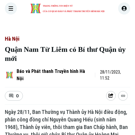
TRANG THÔNG TIN ĐIỆN TỬ
CỦA CƠ QUAN BÁO VÀ PHÁT THANH TRUYỀN HÌNH HÀ NỘI
THỜI SỰ
HÀ NỘI
THẾ GIỚI
KINH TẾ
NHÀ ĐẤT
Hà Nội
Quận Nam Từ Liêm có Bí thư Quận ủy
mới
Báo và Phát thanh Truyền hình Hà
28/11/2023,
Nội
11:52
0
Ngày 28/11, Ban Thường vụ Thành ủy Hà Nội điều động,
phân công đồng chí Nguyễn Quang Hiếu (sinh năm
1968), Thành ủy viên, thôi tham gia Ban Chấp hành, Ban
Thường vụ, thôi giữ chức Bí thư Quận ủy Hoàng Mai,