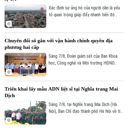
tới, khu vực này sẽ được chỉnh trang theo
Âm nhạc
hướng bảo tồn kết hợp phát huy giá trị di
Xác định sự ủng hộ của người dân là yếu
sản, mở ra một không gian văn hóa, nghệ
tố quan trọng giúp đẩy nhanh tiến độ
thuật và du lịch mới.
GPMB dự án Trục không gian Quốc lộ 1A,
thời gian qua, xã Thượng Phúc đã tập
trung đồng loạt nhiều giải pháp. Nhờ đó,
Chuyển đổi số gắn với vận hành chính quyền địa
nhiều người dân và doanh nghiệp đã sớm
phương hai cấp
đồng thuận, bàn giao đất để thực hiện
siêu dự án 162.000 tỷ đồng này.
Sáng 7/8, Đoàn giám sát của Ban Khoa
học, Công nghệ và Môi trường HĐND
thành phố Hà Nội giám sát tình hình thực
hiện công tác chuyển đổi số trên địa bàn
xã Quang Minh giai đoạn 2025-2026.
Triển khai lấy mẫu ADN liệt sĩ tại Nghĩa trang Mai
Dịch
Sáng 7/8, tại Nghĩa trang Mai Dịch (Hà
Nội), Ban Chỉ đạo thành phố Hà Nội về tìm
kiếm, quy tập và xác định danh tính hài
cốt liệt sĩ trang trọng tổ chức Lễ dâng