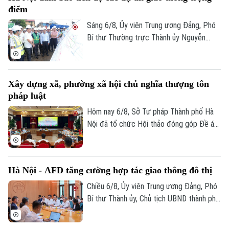
điểm
Sáng 6/8, Ủy viên Trung ương Đảng, Phó
Bí thư Thường trực Thành ủy Nguyễn
Trọng Đông, Trưởng Ban Chỉ đạo giải
phóng mặt bằng các dự án đầu tư trên
địa bàn thành phố Hà Nội, kiểm tra thực
Xây dựng xã, phường xã hội chủ nghĩa thượng tôn
địa một số hạng mục quan trọng.
pháp luật
Hôm nay 6/8, Sở Tư pháp Thành phố Hà
Nội đã tổ chức Hội thảo đóng góp Đề án
“Xây dựng văn hoá tuân thủ pháp luật
trong xây dựng xã, phường xã hội chủ
nghĩa trên địa bàn thành phố Hà Nội”.
Hà Nội - AFD tăng cường hợp tác giao thông đô thị
Chiều 6/8, Ủy viên Trung ương Đảng, Phó
Bí thư Thành ủy, Chủ tịch UBND thành phố
Hà Nội Vũ Đại Thắng đã tiếp Giám đốc Cơ
quan Phát triển Pháp (AFD) tại Việt Nam,