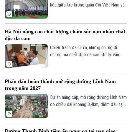
hóa giữa lực lượng quân đội Việt Nam và
Trung Quốc đang thực hiện nhiệm vụ gìn
giữ hòa bình Liên hợp quốc đã diễn ra tại
khu vực đóng quân của Đội Công binh số
Hà Nội nâng cao chất lượng chăm sóc nạn nhân chất
4 Việt Nam ở Phái bộ An ninh lâm thời
độc da cam
Liên hợp quốc UNISFA khu vực Abyei.
Chiến tranh đã lùi xa, nhưng những di
chứng mà chất độc da cam để lại vẫn
hiện hữu trong cuộc sống của hàng nghìn
gia đình. Với Hà Nội, nâng cao chất lượng
chăm sóc, điều trị và nuôi dưỡng nạn nhân
Phấn đấu hoàn thành mở rộng đường Lĩnh Nam
chất độc da cam không chỉ là thực hiện
trong năm 2027
chính sách an sinh xã hội, mà còn là sự tri
ân, trách nhiệm đối với những người vẫn
Dự án nâng cấp, mở rộng đường Lĩnh Nam
đang mang trên mình nỗi đau chiến tranh.
có chiều dài khoảng 3,4km, điểm đầu tại
nút giao Tam Trinh, điểm cuối tại nút giao
đê Nguyễn Khoái. Thực hiện chỉ đạo của
thành phố, sau hơn một thập kỷ “án binh
Đường Thanh Bình tiềm ẩn nguy cơ tai nạn giao