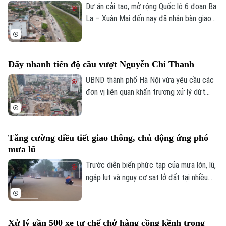
hơn hay đang khiến con người ngày càng
Dự án cải tạo, mở rộng Quốc lộ 6 đoạn Ba
phụ thuộc?
La – Xuân Mai đến nay đã nhận bàn giao
trên 105,3 hecta, đạt hơn 99,5%. Hiện chỉ
còn vướng mắc một số hộ dân thuộc
phường Yên Nghĩa và xã Xuân Mai.
Đẩy nhanh tiến độ cầu vượt Nguyễn Chí Thanh
UBND thành phố Hà Nội vừa yêu cầu các
đơn vị liên quan khẩn trương xử lý dứt
điểm vướng mắc về mặt bằng, tăng
cường phối hợp thi công cầu vượt nút
giao Nguyễn Chí Thanh thuộc dự án
Tăng cường điều tiết giao thông, chủ động ứng phó
đường Vành đai 1, đoạn Hoàng Cầu - Voi
mưa lũ
Phục, để phấn đấu hoàn thành và thông
xe công trình trước ngày 31/12/2026.
Trước diễn biến phức tạp của mưa lớn, lũ,
ngập lụt và nguy cơ sạt lở đất tại nhiều
địa phương, Bộ Xây dựng vừa yêu cầu
các đơn vị trong ngành giao thông tăng
cường điều tiết giao thông, chủ động
Xử lý gần 500 xe tự chế chở hàng cồng kềnh trong
triển khai các phương án ứng phó nhằm