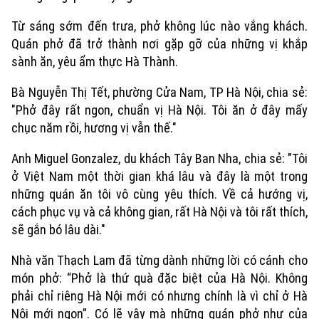
Từ sáng sớm đến trưa, phở không lúc nào vắng khách.
Quán phở đã trở thành nơi gặp gỡ của những vị khắp
sành ăn, yêu ẩm thực Hà Thành.
Bà Nguyễn Thị Tết, phường Cửa Nam, TP Hà Nội, chia sẻ:
"Phở đây rất ngon, chuẩn vị Hà Nội. Tôi ăn ở đây mấy
chục năm rồi, hương vị vẫn thế."
Anh Miguel Gonzalez, du khách Tây Ban Nha, chia sẻ: "Tôi
ở Việt Nam một thời gian khá lâu và đây là một trong
những quán ăn tôi vô cùng yêu thích. Về cả hướng vị,
cách phục vụ và cả không gian, rất Hà Nội và tôi rất thích,
sẽ gắn bó lâu dài."
Nhà văn Thạch Lam đã từng dành những lời có cánh cho
món phở: “Phở là thứ quà đặc biệt của Hà Nội. Không
phải chỉ riêng Hà Nội mới có nhưng chính là vì chỉ ở Hà
Nội mới ngon”. Có lẽ vậy mà những quán phở như của