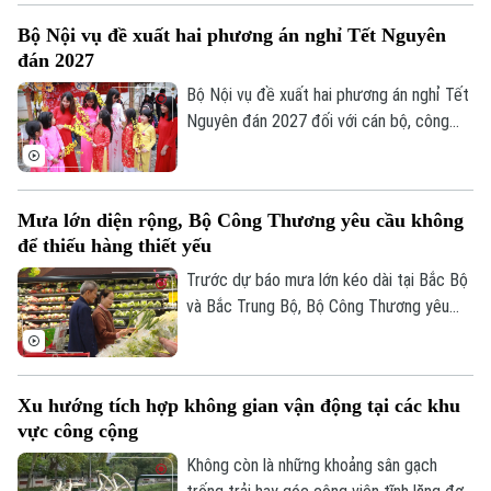
động triển khai nhiều giải pháp tăng
Bộ Nội vụ đề xuất hai phương án nghỉ Tết Nguyên
cường công tác phòng cháy, chữa cháy
đán 2027
và cứu nạn, cứu hộ (PCCC&CNCH) tại cơ
sở.
Bộ Nội vụ đề xuất hai phương án nghỉ Tết
Nguyên đán 2027 đối với cán bộ, công
chức, viên chức, gồm nghỉ 7 ngày hoặc
10 ngày liên tục.
Mưa lớn diện rộng, Bộ Công Thương yêu cầu không
để thiếu hàng thiết yếu
Trước dự báo mưa lớn kéo dài tại Bắc Bộ
và Bắc Trung Bộ, Bộ Công Thương yêu
cầu toàn ngành chủ động ứng phó, bảo
đảm an toàn hồ chứa thủy điện, cung ứng
Theo dõi Hà Nội On
hàng hóa thiết yếu và xử lý nghiêm tình
Xu hướng tích hợp không gian vận động tại các khu
trạng đầu cơ, tăng giá trong thiên tai.
vực công cộng
Không còn là những khoảng sân gạch