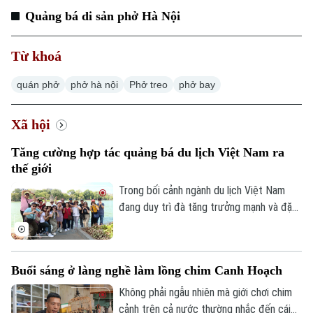
Quảng bá di sản phở Hà Nội
Từ khoá
quán phở
phở hà nội
Phở treo
phở bay
Xã hội
Tăng cường hợp tác quảng bá du lịch Việt Nam ra
thế giới
Trong bối cảnh ngành du lịch Việt Nam
đang duy trì đà tăng trưởng mạnh và đặt
mục tiêu đón khoảng 25 triệu lượt khách
quốc tế trong năm 2026, việc mở rộng
hợp tác với các đối tác có mạng lưới toàn
Buổi sáng ở làng nghề làm lồng chim Canh Hoạch
cầu được xem là giải pháp quan trọng để
nâng cao hiệu quả xúc tiến, quảng bá
Không phải ngẫu nhiên mà giới chơi chim
điểm đến.
cảnh trên cả nước thường nhắc đến cái