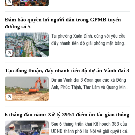
sự tham, gia của đại diện Cục Tiền lương
và Bảo hiểm xã hội, Bộ Nội vụ; Tập đoàn
Đảm bảo quyền lợi người dân trong GPMB tuyến
Bưu chính Viễn thông Việt Nam VNPT
đường số 5
Liên hệ đường dây nóng (bấm để gọi)
cùng đông đảo doanh nghiệp trên địa bàn.
Tại phường Xuân Đỉnh, cùng với yêu cầu
Tòa soạn
Tòa soạn
đẩy nhanh tiến độ giải phóng mặt bằng
0865.116.699 (hotline)
0865.116.699
tuyến đường số 5 kết nối Khu đô thị mới
Tây Hồ Tây, chính quyền địa phương luôn
đặt việc bảo đảm quyền và lợi ích hợp
Tạo đồng thuận, đẩy nhanh tiến độ dự án Vành đai 3
pháp của người dân lên hàng đầu, tạo sự
đồng thuận để dự án được triển khai
Dự án Vành đai 3 đoạn qua các xã Đông
đúng tiến độ.
Anh, Phúc Thịnh, Thư Lâm và Quang Minh
đóng vai trò quan trọng trong việc tạo
động lực phát triển phía Bắc Hà Nội.
Đáng chú ý, thành phố vừa quyết định rút
6 tháng đầu năm: Xử lý 39/51 điểm ùn tắc giao thông
ngắn thời gian hoàn thành từ năm 2028
xuống quý III/2027. Hiện tại, xã Phúc
Sau 6 tháng triển khai Kế hoạch 383 của
Thịnh đang tập trung mọi nguồn lực để
UBND thành phố Hà Nội về giải quyết các