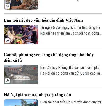
tên làng Vác, hay Canh Hoạch, mỗi khi tìm
một chiếc lồng đẹp. Từ lâu, nơi đây được
xem là một trong những cái nôi của nghề
Lan toả nét đẹp văn hóa gia đình Việt Nam
làm lồng chim ở Việt Nam. Mỗi sản phẩm
không chỉ đáp ứng nhu cầu nuôi chim mà
Từ ngày 6 đến ngày 8/8, tại Bảo tàng Hà
còn thể hiện trình độ chế tác, sự am hiểu
Nội diễn ra triển lãm và chuỗi hoạt động
tập tính của từng loài chim và óc thẩm mỹ
trải nghiệm văn hóa "Hương truyền tâm
của người thợ.
nối – Hành trình trở về với ký ức gia đình".
Chương trình do bảo tàng phối hợp cùng
Các xã, phường ven sông chủ động ứng phó thủy
nhóm sinh viên ngành Quản trị truyền
điện xả lũ
thông đa phương tiện, Trường Đại học
FPT Hà Nội thực hiện.
Ban Chỉ huy Phòng thủ dân sự thành phố
Hà Nội đã có công văn gửi UBND các xã,
phường ven ba tuyến sông: Đà, Hồng,
Đuống, đề nghị tập trung triển khai các
biện pháp đảm bảo an toàn hạ du khi vận
Hà Nội giảm mưa, nhiệt độ tăng dần
hành hồ chứa thủy điện Hòa Bình.
Hiện tại, thời tiết Hà Nội vẫn đang duy trì