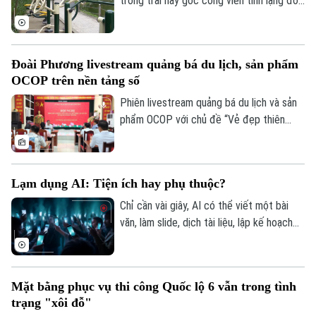
trống trải hay góc công viên tĩnh lặng đơn
điệu, các không gian công cộng tại Thủ
đô đang trải qua cuộc dịch chuyển mạnh
mẽ, khi tích hợp đa dạng tiện ích vận
Đoài Phương livestream quảng bá du lịch, sản phẩm
động thể thao.
OCOP trên nền tảng số
Phiên livestream quảng bá du lịch và sản
phẩm OCOP với chủ đề “Vẻ đẹp thiên
nhiên và không gian văn hóa xứ Đoài”
được UBND xã Đoài Phương tổ chức vào
20 giờ tối nay, ngày 5/8 trên các nền tảng
Lạm dụng AI: Tiện ích hay phụ thuộc?
số của địa phương.
Chỉ cần vài giây, AI có thể viết một bài
văn, làm slide, dịch tài liệu, lập kế hoạch
du lịch, thậm chí tư vấn tâm lý hay đưa ra
lời khuyên trong cuộc sống. Thế nhưng,
khi mọi câu hỏi đều dành cho AI, liệu
Mặt bằng phục vụ thi công Quốc lộ 6 vẫn trong tình
chúng ta có đang dần đánh mất khả năng
trạng "xôi đỗ"
tự tư duy? AI giúp con người thông minh