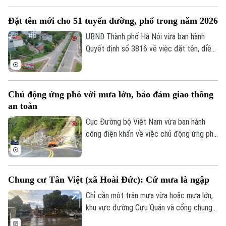
phát sinh vi phạm trên địa bàn Hà Nội đều
Đặt tên mới cho 51 tuyến đường, phố trong năm 2026
đã được số hóa, hiển thị trên bản đồ với
tọa độ cụ thể.
UBND Thành phố Hà Nội vừa ban hành
Quyết định số 3816 về việc đặt tên, điều
chỉnh độ dài một số tuyến đường, phố và
công trình công cộng trên địa bàn thành
phố năm 2026.
Chủ động ứng phó với mưa lớn, bảo đảm giao thông
an toàn
Cục Đường bộ Việt Nam vừa ban hành
công điện khẩn về việc chủ động ứng phó
với mưa lớn, lũ, ngập lụt, lũ quét, sạt lở
đất, bảo đảm giao thông an toàn.
Chung cư Tân Việt (xã Hoài Đức): Cứ mưa là ngập
Chỉ cần một trận mưa vừa hoặc mưa lớn,
khu vực đường Cựu Quán và cổng chung
cư Tân Việt (xã Hoài Đức, Hà Nội) lại rơi