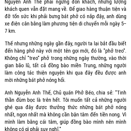
Nguyễn Anh Thế phải ngừng đón khách, nhưng lượng
khách quen vẫn đặt mang về. Để giao hàng thuận tiện và
đỡ tốn sức khi phải bưng bát phở có nắp đậy, anh dùng
xe điện cân bằng làm phương tiện di chuyển mỗi ngày 5–
7 km.
Thế nhưng những ngày gần đây, người ta lại bắt đầu biết
đến hàng phở này với một tên gọi mới, đó là "phở treo".
Không chỉ "treo" phở trong những ngày thường, vào thời
gian bão lũ, tất cả đồng bào miền Trung, những người
làm công tác thiện nguyện khi qua đây đều được anh
mời những bát phở nóng hổi.
Anh Nguyễn Anh Thế, Chủ quán Phở Béo, chia sẻ: "Tinh
thần đùm bọc là trên hết. Tôi muốn tất cả những người
ghé qua đây được thưởng thức những bát phở nóng
nhất, ngon nhất mà không cần bận tâm đến tiền nong. Vì
mình làm bằng cái tâm, giúp đồng bào mình nên mình
không có gì phải suy nghĩ."