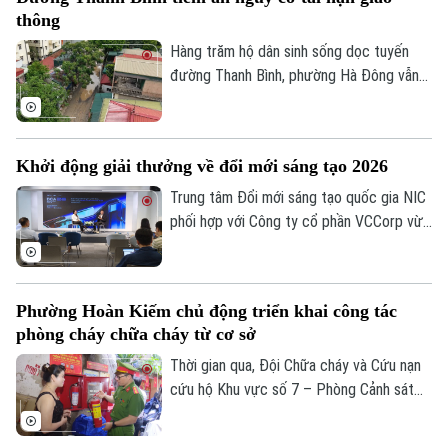
bất động”, chủ đầu tư và nhà thầu đang
thông
đẩy nhanh tiến độ, phấn đấu hoàn thành,
đưa tuyến đường vào khai thác trong năm
Hàng trăm hộ dân sinh sống dọc tuyến
2027.
đường Thanh Bình, phường Hà Đông vẫn
đang phải chịu đựng cảnh ô nhiễm môi
trường và mất an toàn giao thông.
Nguyên nhân là bởi việc thi công dang dở
Khởi động giải thưởng về đổi mới sáng tạo 2026
tuyến cống nhánh thuộc gói thầu số 4 của
dự án xây dựng hệ thống xử lý nước thải
Trung tâm Đổi mới sáng tạo quốc gia NIC
Yên Xá. Nhiều hạng mục chưa đảm bảo an
phối hợp với Công ty cổ phần VCCorp vừa
toàn.
tổ chức họp báo công bố giải thưởng
Better Choice Awards 2026. Đây là giải
thưởng thường niên được tổ chức từ
Phường Hoàn Kiếm chủ động triển khai công tác
năm 2022 nhằm tôn vinh, khuyến khích, cổ
phòng cháy chữa cháy từ cơ sở
vũ những giá trị đổi mới sáng tạo áp dụng
trong đời sống thực phục vụ người tiêu
Thời gian qua, Đội Chữa cháy và Cứu nạn
dùng.
cứu hộ Khu vực số 7 – Phòng Cảnh sát
PCCC&CNCH – Công an thành phố Hà Nội
cùng Công an phường Hoàn Kiếm đã chủ