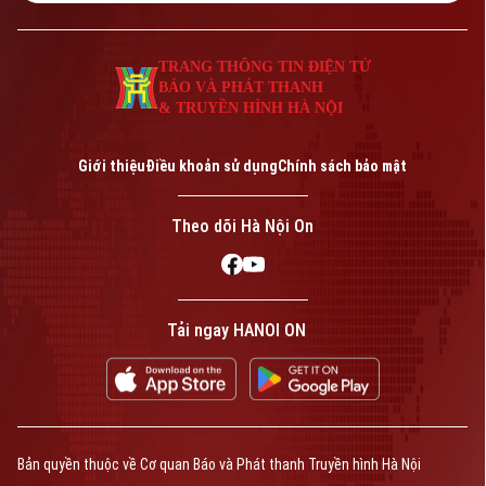
cao thu nhập cho người dân địa phương.
Ghi nhận tại xã Đoài Phương.
TRANG THÔNG TIN ĐIỆN TỬ
BÁO VÀ PHÁT THANH
& TRUYỀN HÌNH HÀ NỘI
Giới thiệu
Điều khoản sử dụng
Chính sách bảo mật
Theo dõi Hà Nội On
Tải ngay HANOI ON
Bản quyền thuộc về Cơ quan Báo và Phát thanh Truyền hình Hà Nội