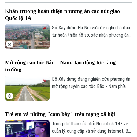
Sức khỏe
Kinh nghiệm
Thủ đô. Tổng mức đầu tư dự án Vành đai
Thị trường
Hướng nghiệp
Khẩn trương hoàn thiện phương án các nút giao
5 - Vùng Thủ đô sơ bộ khoảng 288.268 tỷ
Làng nghề
Y tế
Quốc lộ 1A
Thể thao
đồng. Các đại biểu cho rằng cần có mốc
Đánh giá
giới giải ngân theo từng năm, để đảm bảo
Sở Xây dựng Hà Nội vừa đề nghị nhà đầu
Di tích
Dinh dưỡng
Bóng đá
nguồn vốn cho dự án.
tư hoàn thiện hồ sơ, xác nhận phương án
Giải trí
tuyến các nút giao chính dọc đường Quốc
Tư vấn sức khỏe
Quần vợt
lộ 1A, tỷ lệ 1/500 thuộc Dự án đầu tư
Tin tức
Đã phát sóng
trục không gian Quốc lộ 1A gắn với chỉnh
Mở rộng cao tốc Bắc – Nam, tạo động lực tăng
Golf
trang và tái thiết đô thị theo phương
Sao
trưởng
thức đối tác công tư (PPP), loại hợp
đồng Xây dựng -Chuyển giao (BT).
Bộ Xây dựng đang nghiên cứu phương án
Điện ảnh
mở rộng tuyến cao tốc Bắc - Nam phía
Đông theo quy mô hoàn chỉnh; đồng thời,
Thời trang
tính toán phương án huy động nguồn lực
Âm nhạc
phù hợp nhằm bảo đảm tiến độ và hiệu
Trẻ em và những "cạm bẫy" trên mạng xã hội
quả đầu tư.
Trong dự thảo sửa đổi Nghị định 147 về
quản lý, cung cấp và sử dụng Internet, Bộ