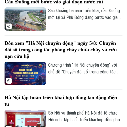
Cầu Đuống mới bước vào giai đoạn nước rút
liệu thay thế nhằm tránh nguy cơ chậm
tiến độ trong giai đoạn nước rút.
Sau khoảng ba năm triển khai, cầu Đuống
mới tại xã Phù Đổng đang bước vào giai
đoạn thi công quyết định khi nhịp chính
vượt sông chuẩn bị hợp long.
Đón xem "Hà Nội chuyển động" ngày 5/8: Chuyển
đổi số trong công tác phòng cháy chữa cháy và cứu
nạn cứu hộ
Chương trình "Hà Nội chuyển động" với
chủ đề "Chuyển đổi số trong công tác
phòng cháy chữa cháy và cứu nạn cứu hộ"
sẽ phát sóng trực tiếp trên các nền tảng
của Cơ quan Báo và phát thanh, truyền
Hà Nội tập huấn triển khai hợp đồng lao động điện
hình Hà Nội vào 19h hôm nay, ngày 5/8.
tử
Sở Nội vụ thành phố Hà Nội đã tổ chức
Hội nghị tập huấn triển khai hợp đồng lao
động điện tử trên địa bàn thành phố, với