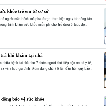
ức khỏe trẻ em từ cơ sở
 có người mắc bệnh, mà phải được thực hiện ngay từ công tác
ơng trình khám sức khỏe miễn phí cho trẻ dưới 6 tuổi, địa
iện pháp phòng, chống dịch bệnh, góp phần xây dựng môi trường
trả khi khám tại nhà
m chữa bệnh tại nhà cho 7 nhóm người khó tiếp cận cơ sở y tế,
xa và y học gia đình. Điểm đáng chú ý là lần đầu tiên quỹ bảo
hám chữa bệnh tại nhà cho nhiều nhóm người bệnh không thể, hoặc
 động bảo vệ sức khỏe