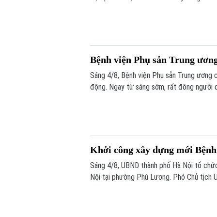
dùng đũa và tự chăm sóc bản thân, mở ra
cái bẩm sinh nặng.
Bệnh viện Phụ sản Trung ương 
Sáng 4/8, Bệnh viện Phụ sản Trung ương c
động. Ngay từ sáng sớm, rất đông người 
Khởi công xây dựng mới Bệnh
Sáng 4/8, UBND thành phố Hà Nội tổ chức
Nội tại phường Phú Lương. Phó Chủ tịch 
lễ.