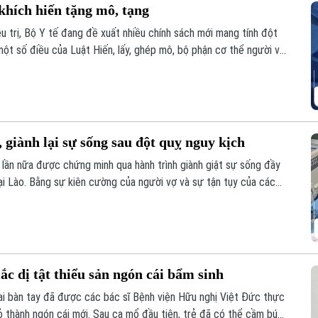
khích hiến tặng mô, tạng
u trị, Bộ Y tế đang đề xuất nhiều chính sách mới mang tính đột
ột số điều của Luật Hiến, lấy, ghép mô, bộ phận cơ thể người và
 giành lại sự sống sau đột quỵ nguy kịch
 lần nữa được chứng minh qua hành trình giành giật sự sống đầy
ại Lào. Bằng sự kiên cường của người vợ và sự tận tụy của các
đã thực sự xảy ra sau hành trình vượt 1.000 km xuyên đêm.
ắc dị tật thiểu sản ngón cái bẩm sinh
hai bàn tay đã được các bác sĩ Bệnh viện Hữu nghị Việt Đức thực
rỏ thành ngón cái mới. Sau ca mổ đầu tiên, trẻ đã có thể cầm bút,