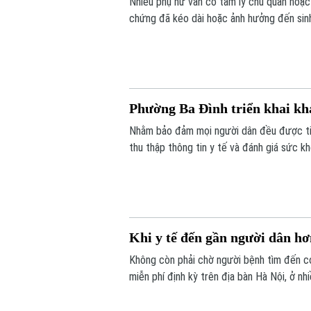
Nhiều phụ nữ vẫn có tâm lý chủ quan hoặc 
chứng đã kéo dài hoặc ảnh hưởng đến sinh
hiện sớm nhiều bệnh lý, điều trị kịp thời v
Phường Ba Đình triển khai khá
Nhằm bảo đảm mọi người dân đều được tiế
thu thập thông tin y tế và đánh giá sức k
đối tượng có hoàn cảnh đặc biệt khó khăn
Khi y tế đến gần người dân h
Không còn phải chờ người bệnh tìm đến cơ
miễn phí định kỳ trên địa bàn Hà Nội, ở nh
khoảng cách từ dịch vụ y tế đến mỗi gia 