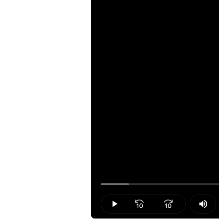
Loaded
:
6.15%
Play
Mut