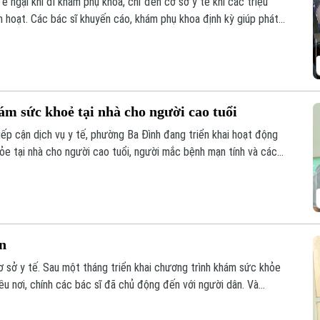
e ngại khi đi khám phụ khoa, chỉ đến cơ sở y tế khi các triệu
 hoạt. Các bác sĩ khuyến cáo, khám phụ khoa định kỳ giúp phát
à bảo vệ sức khỏe lâu dài.
m sức khoẻ tại nhà cho người cao tuổi
p cận dịch vụ y tế, phường Ba Đình đang triển khai hoạt động
hỏe tại nhà cho người cao tuổi, người mắc bệnh mạn tính và các
 trên địa bàn.
ơn
 sở y tế. Sau một tháng triển khai chương trình khám sức khỏe
iều nơi, chính các bác sĩ đã chủ động đến với người dân. Và
đình đang được rút ngắn bằng những cách làm rất cụ thể.