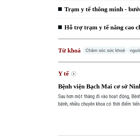
Trạm y tế thông minh - bước
Hỗ trợ trạm y tế nâng cao 
Từ khoá
Chăm sóc sức khoẻ
ngườ
Y tế
Bệnh viện Bạch Mai cơ sở Nin
Sau hơn một tháng đi vào hoạt động, Bện
bệnh, nhiều chuyên khoa có thời điểm ti
càng lớn, sự hiện diện của bệnh viện còn 
thiệp trong “giờ vàng”, mở thêm cơ hội số