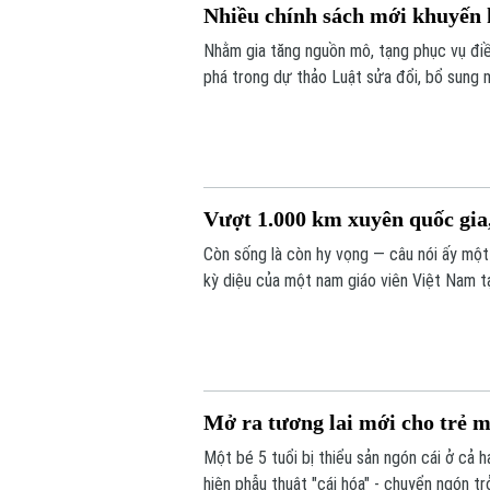
Nhiều chính sách mới khuyến 
Nhằm gia tăng nguồn mô, tạng phục vụ điề
phá trong dự thảo Luật sửa đổi, bổ sung m
hiến, lấy xác.
Vượt 1.000 km xuyên quốc gia,
Còn sống là còn hy vọng — câu nói ấy một
kỳ diệu của một nam giáo viên Việt Nam t
bác sĩ Bệnh viện Bạch Mai, một phép màu 
Mở ra tương lai mới cho trẻ m
Một bé 5 tuổi bị thiểu sản ngón cái ở cả 
hiện phẫu thuật "cái hóa" - chuyển ngón t