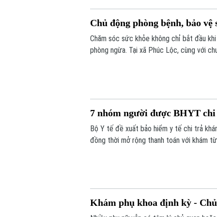
Chủ động phòng bệnh, bảo vệ s
Chăm sóc sức khỏe không chỉ bắt đầu khi
phòng ngừa. Tại xã Phúc Lộc, cùng với chư
phương đang đồng thời triển khai nhiều b
sống an toàn cho người dân.
7 nhóm người được BHYT chi 
Bộ Y tế đề xuất bảo hiểm y tế chi trả khá
đồng thời mở rộng thanh toán với khám từ 
hiểm y tế được đề xuất chi trả chi phí k
rất khó đến cơ sở y tế.
Khám phụ khoa định kỳ - Chủ