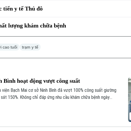
 tiến y tế Thủ đô
chất lượng khám chữa bệnh
i cao tuổi
trạm y tế
h Bình hoạt động vượt công suất
h viện Bạch Mai cơ sở Ninh Bình đã vượt 100% công suất giường
ến sát 150%. Không chỉ đáp ứng nhu cầu khám chữa bệnh ngày
giúp nhiều ca nhồi máu cơ tim, đột quỵ não... được cấp cứu, can
ng và giảm nguy cơ để lại di chứng cho người bệnh.