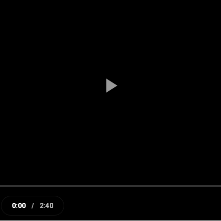
Play
Video
0:00
/
2:40
e
Current
Duration