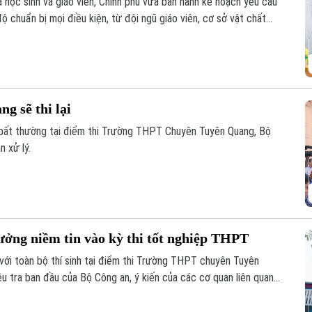
a học sinh và giáo viên, Chính phủ vừa ban hành kế hoạch yêu cầu
ộ chuẩn bị mọi điều kiện, từ đội ngũ giáo viên, cơ sở vật chất
h nào bị bỏ lại phía sau.
g sẽ thi lại
u bất thường tại điểm thi Trường THPT Chuyên Tuyên Quang, Bộ
 xử lý.
ởng niềm tin vào kỳ thi tốt nghiệp THPT
 với toàn bộ thí sinh tại điểm thi Trường THPT chuyên Tuyên
u tra ban đầu của Bộ Công an, ý kiến của các cơ quan liên quan
ự công bằng, minh bạch của kỳ thi tốt nghiệp THPT, đồng thời
ng niềm tin của xã hội đối với kỳ thi.