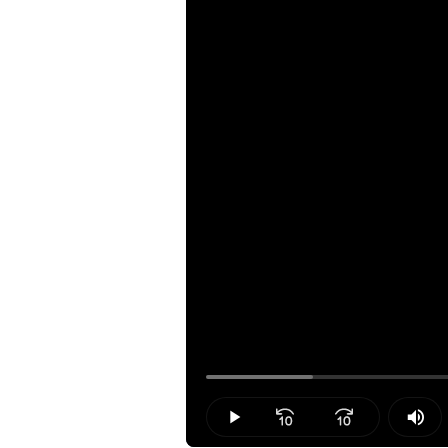
Loaded
:
11.43%
Play
Mut