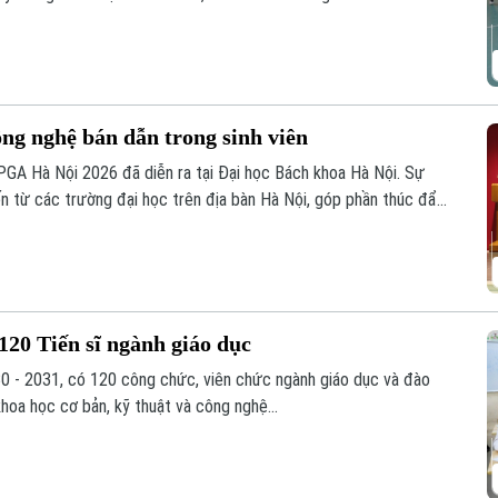
m học sinh thắp lên tình yêu với những giá trị truyền thống.
ng nghệ bán dẫn trong sinh viên
GA Hà Nội 2026 đã diễn ra tại Đại học Bách khoa Hà Nội. Sự
ến từ các trường đại học trên địa bàn Hà Nội, góp phần thúc đẩy
g công nghệ vi mạch, hệ thống nhúng trong sinh viên.
120 Tiến sĩ ngành giáo dục
0 - 2031, có 120 công chức, viên chức ngành giáo dục và đào
khoa học cơ bản, kỹ thuật và công nghệ...