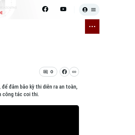
I
E
THỂ THAO
GIẢI TRÍ
ĐÃ PHÁT SÓNG
Bóng đá
Tin tức
ỡng
Quần vợt
Sao
sức khỏe
Golf
Điện ảnh
0
Thời trang
 để đảm bảo kỳ thi diễn ra an toàn,
 công tác coi thi.
Âm nhạc