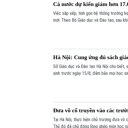
Cả nước dự kiến giảm hơn 17.0
Việc sắp xếp, tinh gọn hệ thống trường 
mới. Theo Bộ Giáo dục và Đào tạo, sau kh
17.000 đầu mối cơ sở giáo dục công lập, 
khó khăn.
Hà Nội: Cung ứng đủ sách giá
Sở Giáo dục và Đào tạo Hà Nội cho biết, 
sinh trước ngày 15/8, đảm bảo mọi học s
Đưa võ cổ truyền vào các trườ
Tại Hà Nội, thực hiện chủ trương đưa võ 
Thủ đô đã chủ động lồng ghép môn học nà