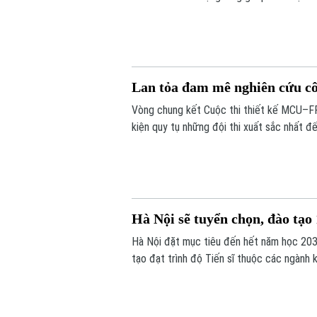
thuật từ môi trường học đường, giúp các e
Lan tỏa đam mê nghiên cứu cô
Vòng chung kết Cuộc thi thiết kế MCU–FP
kiện quy tụ những đội thi xuất sắc nhất đ
tinh thần sáng tạo, nghiên cứu và ứng dụn
Hà Nội sẽ tuyển chọn, đào tạo 
Hà Nội đặt mục tiêu đến hết năm học 203
tạo đạt trình độ Tiến sĩ thuộc các ngành 