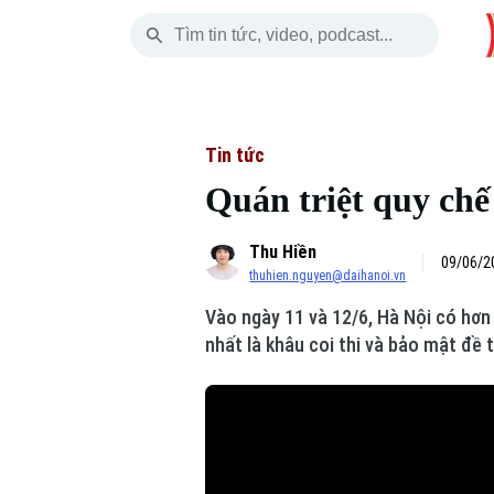
Thứ Sáu
THỜI SỰ
HÀ NỘI
THẾ GIỚI
07 Tháng 08, 2026
Hà Nội
Nhịp sống Hà Nộ
Tin tức
Tin tức
Quán triệt quy chế
Chính trị
Người Hà Nội
Quân s
Thu Hiền
Xã hội
Khoảnh khắc Hà 
Hồ sơ
09/06/2
thuhien.nguyen@daihanoi.vn
An ninh trật tự
Ẩm thực
Người V
Vào ngày 11 và 12/6, Hà Nội có hơn 
nhất là khâu coi thi và bảo mật đề 
Công nghệ
Skip Ad