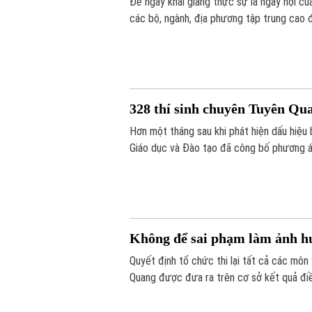
Để ngày khai giảng thực sự là ngày hội củ
các bộ, ngành, địa phương tập trung cao đ
đến sách giáo khoa, bảo đảm không học sin
328 thí sinh chuyên Tuyên Quan
Hơn một tháng sau khi phát hiện dấu hiệ
Giáo dục và Đào tạo đã công bố phương án
Không để sai phạm làm ảnh hư
Quyết định tổ chức thi lại tất cả các môn
Quang được đưa ra trên cơ sở kết quả điề
và quy chế thi hiện hành, nhằm bảo đảm s
bảo vệ quyền lợi của các thí sinh và giữ vữ