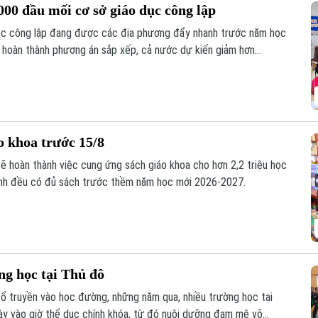
00 đầu mối cơ sở giáo dục công lập
học công lập đang được các địa phương đẩy nhanh trước năm học
i hoàn thành phương án sắp xếp, cả nước dự kiến giảm hơn
song vẫn bảo đảm quyền học tập của học sinh, đặc biệt ở vùng
o khoa trước 15/8
sẽ hoàn thành việc cung ứng sách giáo khoa cho hơn 2,2 triệu học
inh đều có đủ sách trước thềm năm học mới 2026-2027.
ng học tại Thủ đô
cổ truyền vào học đường, những năm qua, nhiều trường học tại
y vào giờ thể dục chính khóa, từ đó nuôi dưỡng đam mê võ