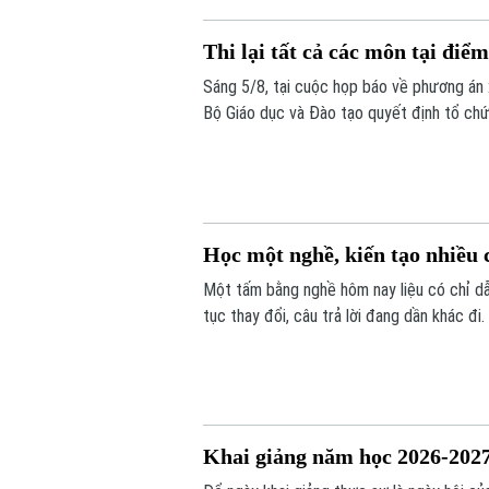
Thi lại tất cả các môn tại đi
Sáng 5/8, tại cuộc họp báo về phương án
Bộ Giáo dục và Đào tạo quyết định tổ chức 
Thời gian thi lại dự kiến vào ngày 14 và 15
Học một nghề, kiến tạo nhiều 
Một tấm bằng nghề hôm nay liệu có chỉ dẫ
tục thay đổi, câu trả lời đang dần khác đi
là người có năng lực thích ứng, học hỏi v
Khai giảng năm học 2026-2027: