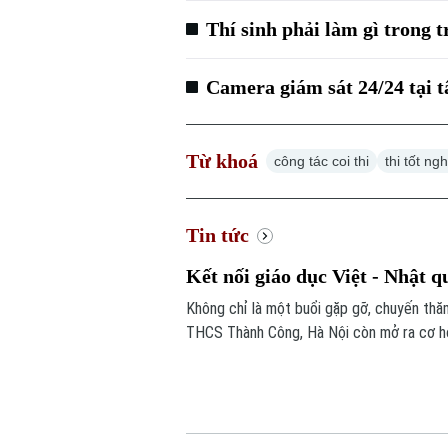
Thí sinh phải làm gì trong
Camera giám sát 24/24 tại t
Từ khoá
công tác coi thi
thi tốt n
Tin tức
Kết nối giáo dục Việt - Nhật q
Không chỉ là một buổi gặp gỡ, chuyến thăm
THCS Thành Công, Hà Nội còn mở ra cơ hội
đắp tình hữu nghị từ những trải nghiệm t