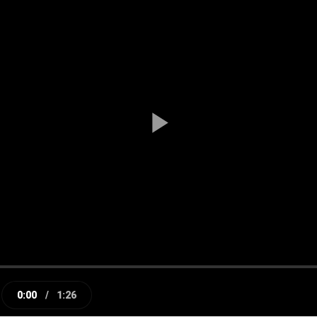
Play
Video
0:00
/
1:26
e
Current
Duration