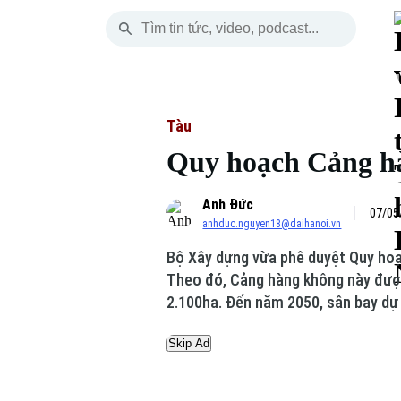
Thứ Năm
THỜI SỰ
HÀ NỘI
THẾ GIỚI
06 Tháng 08, 2026
Hà Nội
Nhịp sống Hà Nộ
Tin tức
Tàu
Quy hoạch Cảng hà
Chính trị
Người Hà Nội
Quân s
Anh Đức
Xã hội
Khoảnh khắc Hà 
Hồ sơ
07/05
anhduc.nguyen18@daihanoi.vn
An ninh trật tự
Ẩm thực
Người V
Bộ Xây dựng vừa phê duyệt Quy hoạ
Theo đó, Cảng hàng không này được
Công nghệ
2.100ha. Đến năm 2050, sân bay dự
Skip Ad