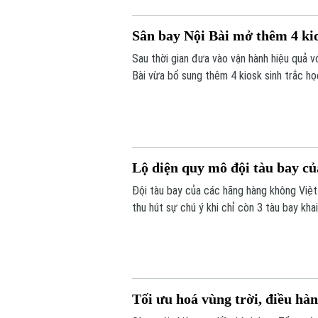
Sân bay Nội Bài mở thêm 4 kio
Sau thời gian đưa vào vận hành hiệu quả v
Bài vừa bổ sung thêm 4 kiosk sinh trắc h
tục hàng không tự động ngày càng tăng c
Lộ diện quy mô đội tàu bay c
Đội tàu bay của các hãng hàng không Việ
thu hút sự chú ý khi chỉ còn 3 tàu bay kh
Tối ưu hoá vùng trời, điều hà