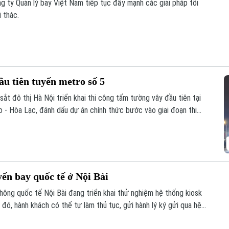
g ty Quản lý bay Việt Nam tiếp tục đẩy mạnh các giải pháp tối
i thác.
u tiên tuyến metro số 5
t đô thị Hà Nội triển khai thi công tấm tường vây đầu tiên tại
- Hòa Lạc, đánh dấu dự án chính thức bước vào giai đoạn thi
ến bay quốc tế ở Nội Bài
hông quốc tế Nội Bài đang triển khai thử nghiệm hệ thống kiosk
 đó, hành khách có thể tự làm thủ tục, gửi hành lý ký gửi qua hệ
iảm thời gian chờ tại khu vực check-in vào các khung giờ cao