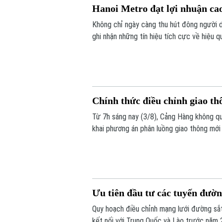
Hanoi Metro đạt lợi nhuận cao
Không chỉ ngày càng thu hút đông người d
ghi nhận những tín hiệu tích cực về hiệu
nhuận cao nhất từ trước đến nay trong c
Chính thức điều chỉnh giao thô
Từ 7h sáng nay (3/8), Cảng Hàng không qu
khai phương án phân luồng giao thông mới
chỉnh ngay tại lối ra - vào sân bay này nh
Ưu tiên đầu tư các tuyến đườn
Quy hoạch điều chỉnh mạng lưới đường sắ
kết nối với Trung Quốc và Lào trước năm 