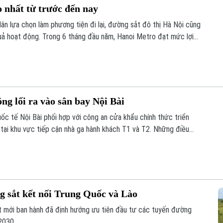
 nhất từ trước đến nay
ân lựa chọn làm phương tiện đi lại, đường sắt đô thị Hà Nội cũng
 quả hoạt động. Trong 6 tháng đầu năm, Hanoi Metro đạt mức lợi
ác kỳ báo cáo nửa đầu năm.
ng lối ra vào sân bay Nội Bài
ốc tế Nội Bài phối hợp với công an cửa khẩu chính thức triển
 tại khu vực tiếp cận nhà ga hành khách T1 và T2. Những điều
ằm giảm ùn tắc và tối ưu hóa giao thông.
g sắt kết nối Trung Quốc và Lào
t mới ban hành đã định hướng ưu tiên đầu tư các tuyến đường
2030.