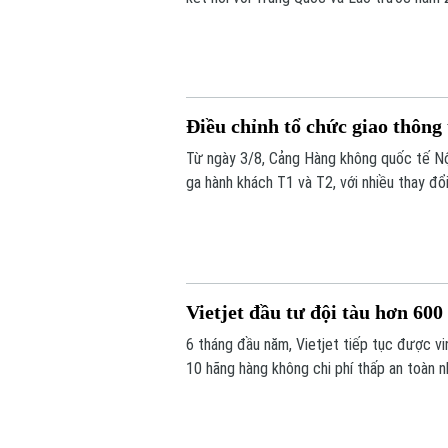
Điều chỉnh tổ chức giao thông 
Từ ngày 3/8, Cảng Hàng không quốc tế Nội
ga hành khách T1 và T2, với nhiều thay đổ
đỗ ô tô.
Vietjet đầu tư đội tàu hơn 60
6 tháng đầu năm, Vietjet tiếp tục được vin
10 hãng hàng không chi phí thấp an toàn n
nhất châu Á. Tiền đề tăng trưởng mạnh m
đội tàu hơn 600 máy bay đến năm 2030.