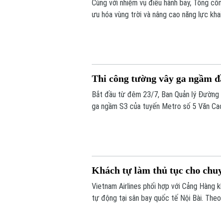
Cùng với nhiệm vụ điều hành bay, Tổng côn
ưu hóa vùng trời và nâng cao năng lực kha
Thi công tường vây ga ngầm đầ
Bắt đầu từ đêm 23/7, Ban Quản lý Đường sắ
ga ngầm S3 của tuyến Metro số 5 Văn Cao 
công kết cấu ngầm.
Khách tự làm thủ tục cho chuy
Vietnam Airlines phối hợp với Cảng Hàng k
tự động tại sân bay quốc tế Nội Bài. Theo
thống sẽ rút ngắn quá trình làm thủ tục, g