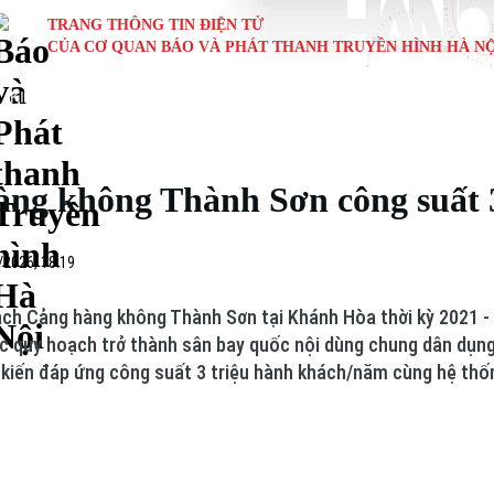
TRANG THÔNG TIN ĐIỆN TỬ
CỦA CƠ QUAN BÁO VÀ PHÁT THANH TRUYỀN HÌNH HÀ NỘ
KINH TẾ
NHÀ ĐẤT
TÀU VÀ XE
GIÁO DỤC
VĂN HÓA
SỨC KHỎ
i
Tin tức
Tin tức
Ô tô
Tin tức
Tin tức
Y tế
ng không Thành Sơn công suất 
ự
Cafe sáng
Đầu tư
Tàu
Tuyển sinh
Làng nghề
Dinh dư
Nội
Tài chính Ngân hàng
Căn hộ
Xe máy
Hướng nghiệp
Di tích
Tư vấn 
/2026, 18:19
iệt 4 phương
Doanh nghiệp
Đất đai
Thị trường
ch Cảng hàng không Thành Sơn tại Khánh Hòa thời kỳ 2021 -
 quy hoạch trở thành sân bay quốc nội dùng chung dân dụng
Kinh nghiệm
Đánh giá
 kiến đáp ứng công suất 3 triệu hành khách/năm cùng hệ thốn