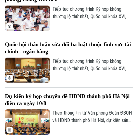
Tiếp tục chương trình Kỳ họp không
thường lệ thứ nhất, Quốc hội khóa XVI,
sáng nay (9/8), Quốc hội họp phiên toàn
thể tại hội trường để cho ý kiến đối với
dự án Luật sửa đổi, bổ sung một số điều
Quốc hội thảo luận sửa đổi ba luật thuộc lĩnh vực tài
của Luật Ngân hàng Nhà nước Việt Nam,
chính - ngân hàng
Luật Phòng, chống rửa tiền và Luật Các
tổ chức tín dụng.
Tiếp tục chương trình Kỳ họp không
thường lệ thứ nhất, Quốc hội khóa XVI,
hôm nay (9/8), Quốc hội họp phiên toàn
thể ở hội trường để cho ý kiến đối với
Theo dõi Hà Nội On
một số dự án luật thuộc lĩnh vực tài chính
Dự kiến kỳ họp chuyên đề HĐND thành phố Hà Nội
- ngân hàng, xuất bản và tư pháp.
diễn ra ngày 10/8
Theo thông tin từ Văn phòng Đoàn ĐBQH
và HĐND thành phố Hà Nội, dự kiến sáng
10/8, HĐND thành phố Hà Nội khóa XVII,
nhiệm kỳ 2026-2031 sẽ tổ chức kỳ họp