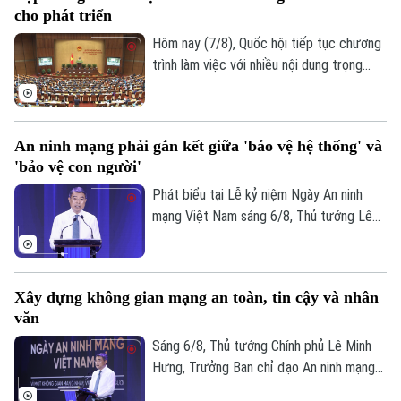
triển đô thị.
cho phát triển
Hôm nay (7/8), Quốc hội tiếp tục chương
trình làm việc với nhiều nội dung trọng
tâm về công tác lập pháp và xem xét các
cơ chế, chính sách phát triển đặc thù.
Trong đó, Dự án Luật Phát triển đô thị
An ninh mạng phải gắn kết giữa 'bảo vệ hệ thống' và
được kỳ vọng tháo gỡ điểm nghẽn về thể
'bảo vệ con người'
chế, hạ tầng, nguồn lực và quản trị, thúc
đẩy các đô thị phát triển nhanh, bền
Phát biểu tại Lễ kỷ niệm Ngày An ninh
vững.
mạng Việt Nam sáng 6/8, Thủ tướng Lê
Minh Hưng - Trưởng Ban Chỉ đạo An ninh
mạng quốc gia yêu cầu công tác bảo đảm
an ninh mạng phải gắn kết chặt chẽ giữa
Xây dựng không gian mạng an toàn, tin cậy và nhân
"bảo vệ hệ thống" và "bảo vệ con người",
văn
lấy sự an toàn, bình yên và hạnh phúc của
Nhân dân làm thước đo cao nhất cho mọi
Sáng 6/8, Thủ tướng Chính phủ Lê Minh
chính sách.
Hưng, Trưởng Ban chỉ đạo An ninh mạng
quốc gia đã dự lễ kỷ niệm Ngày An ninh