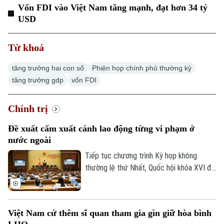
Vốn FDI vào Việt Nam tăng mạnh, đạt hơn 34 tỷ
USD
Từ khoá
tăng trưởng hai con số
Phiên họp chính phủ thường kỳ
tăng trưởng gdp
vốn FDI
Chính trị
Đề xuất cấm xuất cảnh lao động từng vi phạm ở
nước ngoài
Tiếp tục chương trình Kỳ họp không
thường lệ thứ Nhất, Quốc hội khóa XVI đã
thảo luận ở hội trường về dự án Luật sửa
đổi, bổ sung một số điều của Luật Người
lao động Việt Nam đi làm việc ở nước
Việt Nam cử thêm sĩ quan tham gia gìn giữ hòa bình
ngoài theo hợp đồng.