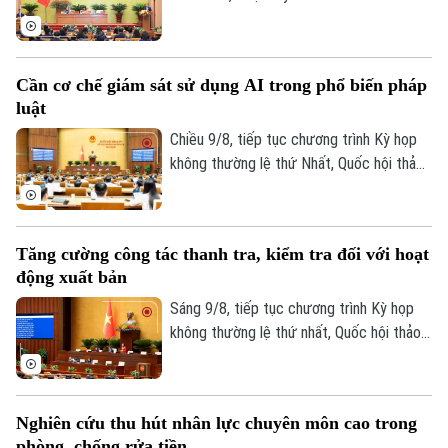
chức Kỳ họp thứ 6 (kỳ họp chuyên đề),
xem xét, quyết định các nội dung quan
trọng thuộc thẩm quyền.
Cần cơ chế giám sát sử dụng AI trong phổ biến pháp
luật
Chiều 9/8, tiếp tục chương trình Kỳ họp
không thường lệ thứ Nhất, Quốc hội thảo
luận ở hội trường về dự án Luật Phổ biến,
giáo dục pháp luật (sửa đổi).
Tăng cường công tác thanh tra, kiểm tra đối với hoạt
động xuất bản
Sáng 9/8, tiếp tục chương trình Kỳ họp
không thường lệ thứ nhất, Quốc hội thảo
luận ở hội trường về dự án Luật sửa đổi,
bổ sung một số điều của Luật Xuất bản.
Nghiên cứu thu hút nhân lực chuyên môn cao trong
phòng, chống rửa tiền