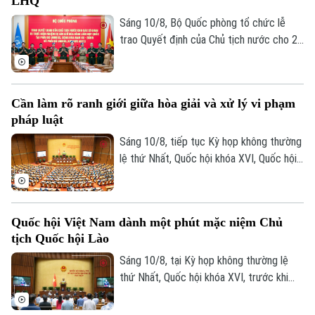
LHQ
Sáng 10/8, Bộ Quốc phòng tổ chức lễ
trao Quyết định của Chủ tịch nước cho 2
sĩ quan Quân đội nhân dân Việt Nam lên
đường thực hiện nhiệm vụ gìn giữ hòa
bình Liên hợp quốc tại Phái bộ UNMISS,
Cần làm rõ ranh giới giữa hòa giải và xử lý vi phạm
Cộng hòa Nam Sudan và Phái bộ UNISFA,
pháp luật
khu vực Abyei.
Sáng 10/8, tiếp tục Kỳ họp không thường
lệ thứ Nhất, Quốc hội khóa XVI, Quốc hội
thảo luận tại hội trường về Dự án Luật
Hòa giải ở cơ sở (sửa đổi).
Quốc hội Việt Nam dành một phút mặc niệm Chủ
tịch Quốc hội Lào
Chuyên mục
Sáng 10/8, tại Kỳ họp không thường lệ
thứ Nhất, Quốc hội khóa XVI, trước khi
Thời sự
tiến hành các nội dung theo chương trình,
Quốc hội đã dành một phút mặc niệm