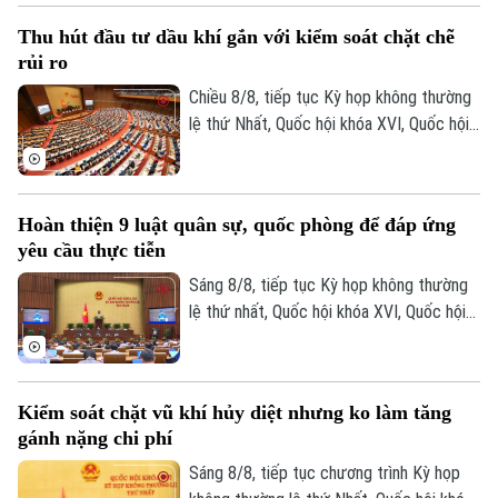
thứ sáu (kỳ họp chuyên đề) để xem xét,
Thu hút đầu tư dầu khí gắn với kiểm soát chặt chẽ
quyết định các nội dung quan trọng thuộc
rủi ro
thẩm quyền.
Chiều 8/8, tiếp tục Kỳ họp không thường
lệ thứ Nhất, Quốc hội khóa XVI, Quốc hội
thảo luận tại hội trường về Dự án Luật
Dầu khí (sửa đổi). Nhiều đại biểu cho rằng
việc sửa luật cần tạo cơ chế đủ hấp dẫn
Hoàn thiện 9 luật quân sự, quốc phòng để đáp ứng
để thu hút đầu tư vào những khu vực có
yêu cầu thực tiễn
điều kiện khai thác khó khăn, đồng thời
tăng phân cấp, phân quyền cho Tập đoàn
Sáng 8/8, tiếp tục Kỳ họp không thường
Công nghiệp Năng lượng Quốc gia Việt
lệ thứ nhất, Quốc hội khóa XVI, Quốc hội
Nam.
họp phiên toàn thể tại hội trường, thảo
luận về Dự án Luật sửa đổi, bổ sung một
số điều của 9 luật về quân sự, quốc
Kiểm soát chặt vũ khí hủy diệt nhưng ko làm tăng
phòng.
gánh nặng chi phí
Sáng 8/8, tiếp tục chương trình Kỳ họp