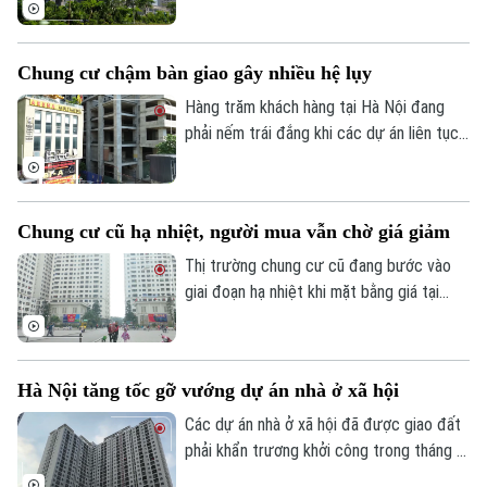
Giá bán vẫn duy trì ở mức cao, nhưng
thanh khoản không còn sôi động như giai
đoạn trước.
Chung cư chậm bàn giao gây nhiều hệ lụy
Hàng trăm khách hàng tại Hà Nội đang
phải nếm trái đắng khi các dự án liên tục
"đắp chiếu". Không chỉ đẩy người dân vào
cảnh kiệt quệ tài chính, làn sóng chậm bàn
giao này còn đang tạo ra những lỗ hổng
Chung cư cũ hạ nhiệt, người mua vẫn chờ giá giảm
và áp lực nặng nề đối với công tác quản lý
nhà nước tại các địa phương.
Thị trường chung cư cũ đang bước vào
giai đoạn hạ nhiệt khi mặt bằng giá tại
nhiều dự án giảm 5-15% so với cuối năm
ngoái. Dù nhiều chủ nhà chấp nhận giảm
giá từ vài trăm triệu đến cả tỷ đồng, việc
Bản quyền thuộc về Cơ quan Báo và Phát thanh Truyền hình Hà Nội Giấy
Hà Nội tăng tốc gỡ vướng dự án nhà ở xã hội
tìm người mua vẫn không dễ.
phép số: Số 63/GP-TTDT, cấp ngày 10/05/2023
Các dự án nhà ở xã hội đã được giao đất
TRANG THÔNG TIN ĐIỆN TỬ
phải khẩn trương khởi công trong tháng 8;
dự án chậm triển khai phải rà soát lại năng
CỦA CƠ QUAN BÁO VÀ PHÁT THANH TRUYỀN HÌNH HÀ NỘI