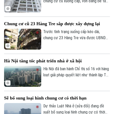
chung cư cũ xuống cấp, vốn đang bế tắc
vì vướng mắc quyền sở hữu, nhiều chuyên
gia đề xuất cần luật hóa quy định về niên
hạn sử dụng nhà chung cư.
Theo dõi Hà Nội On
Chung cư cũ 23 Hàng Tre sắp được xây dựng lại
Trước tình trạng xuống cấp kéo dài,
chung cư 23 Hàng Tre vừa được UBND
TP Hà Nội đưa vào danh mục 8 dự án cải
tạo, xây dựng lại chung cư cũ. Dự án dự
kiến sẽ chính thức khởi công trong những
Hà Nội tăng tốc phát triển nhà ở xã hội
tháng cuối năm 2026.
Hà Nội đã ban hành Chỉ thị số 16 với hàng
loạt giải pháp quyết liệt như thành lập Tổ
công tác đặc biệt, áp dụng cơ chế "làn
xanh" để rút ngắn thủ tục đầu tư, đẩy
nhanh tiến độ các dự án và gia tăng
Sẽ bổ sung loại hình chung cư có thời hạn
nguồn cung nhà ở xã hội với kỳ vọng sẽ
mở thêm cơ hội an cư cho người dân
Dự thảo Luật Nhà ở (sửa đổi) đang đề
trong thời gian tới.
xuất bổ sung loại hình chung cư có thời