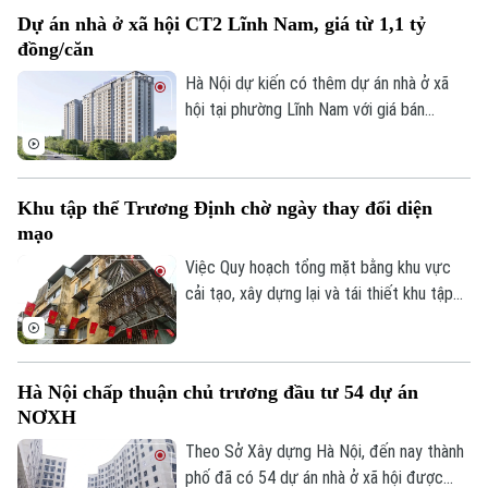
vực thị trấn Hoàng Hôn.
Tin tức
Đã phát sóng
Dự án nhà ở xã hội CT2 Lĩnh Nam, giá từ 1,1 tỷ
Golf
đồng/căn
Sao
Hà Nội dự kiến có thêm dự án nhà ở xã
Điện ảnh
hội tại phường Lĩnh Nam với giá bán
khoảng 28,4 triệu đồng/m², tương đương
Thời trang
1,1-1,5 tỷ đồng/căn. Chủ đầu tư dự kiến
tiếp nhận hồ sơ đăng ký mua nhà trong
Âm nhạc
Khu tập thể Trương Định chờ ngày thay đổi diện
quý III/2026.
mạo
Việc Quy hoạch tổng mặt bằng khu vực
cải tạo, xây dựng lại và tái thiết khu tập
thể Trương Định tỷ lệ 1/500 được phê
duyệt đã mở ra kỳ vọng cải thiện điều
kiện sống cho người dân và cũng là bước
Hà Nội chấp thuận chủ trương đầu tư 54 dự án
khởi đầu cho quá trình chỉnh trang các
NƠXH
khu tập thể cũ của Thủ đô.
Theo Sở Xây dựng Hà Nội, đến nay thành
phố đã có 54 dự án nhà ở xã hội được