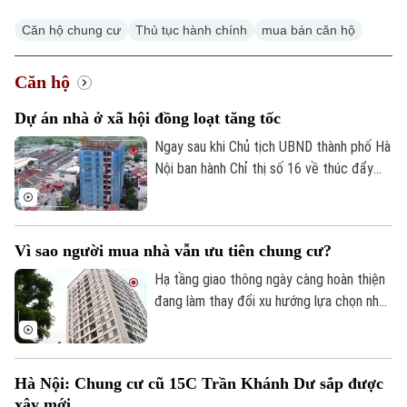
Căn hộ chung cư
Thủ tục hành chính
mua bán căn hộ
Căn hộ
Dự án nhà ở xã hội đồng loạt tăng tốc
Ngay sau khi Chủ tịch UBND thành phố Hà
Nội ban hành Chỉ thị số 16 về thúc đẩy
phát triển nhà ở xã hội, nhiều dự án trên
địa bàn đang tăng tốc thi công để hoàn
thành các mốc tiến độ đề ra.
Vì sao người mua nhà vẫn ưu tiên chung cư?
Hạ tầng giao thông ngày càng hoàn thiện
đang làm thay đổi xu hướng lựa chọn nhà
ở của người dân. Khảo sát mới của
Batdongsan.com.vn cho thấy, phân khúc
chung cư tiếp tục thu hút sự quan tâm
Hà Nội: Chung cư cũ 15C Trần Khánh Dư sắp được
nhờ đáp ứng tốt nhu cầu ở thực và hưởng
xây mới