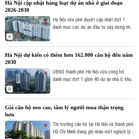
Hà Nội cập nhật hàng loạt dự án nhà ở giai đoạn
xã hội, nhà ở cho thuê và các khu đô thị
2026-2030
mới.
Hà Nội vừa phê duyệt cập nhật đợt 1
danh mục các dự án đầu tư xây dựng nhà
ở, khu đô thị giai đoạn 2026-2030. Đáng
chú ý, thành phố bổ sung nhiều dự án nhà
ở xã hội, nhà ở cho thuê nhằm tăng nguồn
Hà Nội dự kiến có thêm hơn 162.000 căn hộ đến năm
cung và đáp ứng nhu cầu an cư của người
2030
dân.
UBND thành phố Hà Nội vừa công bố
danh mục đợt 1 gồm 40 dự án nhà ở, khu
đô thị sẽ triển khai trong giai đoạn tới.
Với tổng nguồn cung dự kiến hơn 162.000
căn hộ, đây được kỳ vọng tạo thêm
Giá căn hộ neo cao, tâm lý người mua thận trọng
nguồn cung lớn cho thị trường, góp phần
hơn
đáp ứng nhu cầu nhà ở của người dân.
Thị trường căn hộ tại Hà Nội và thành phố
Hồ Chí Minh đang ghi nhận một nghịch lý: