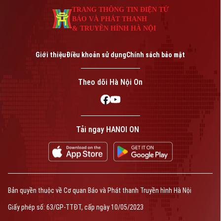
TRANG THÔNG TIN ĐIỆN TỬ
BÁO VÀ PHÁT THANH
& TRUYỀN HÌNH HÀ NỘI
Giới thiệu
Điều khoản sử dụng
Chính sách bảo mật
Theo dõi Hà Nội On
Tải ngay HANOI ON
Bản quyền thuộc về Cơ quan Báo và Phát thanh Truyền hình Hà Nội
Giấy phép số: 63/GP-TTĐT, cấp ngày 10/05/2023