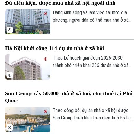
Kinh tế
Đủ điều kiện, được mua nhà xã hội ngoài tỉnh
An ninh trật tự
Khoảnh khắc Hà Nội
Đang sinh sống và làm việc tại một địa
Quân sự
Tin tức
Nhà đất
phương, người dân có thể mua nhà ở xã
Công nghệ
Ẩm thực
hội tại địa phương khác hay không? Đây là
Hồ sơ
Cafe sáng
Tin tức
vấn đề được nhiều người quan tâm khi tìm
Tàu và Xe
Người Việt 4 phương
hiểu chính sách nhà ở xã hội.
Tài chính Ngân hàng
Hà Nội khởi công 114 dự án nhà ở xã hội
Đầu tư
Ô tô
Giáo dục
Theo kế hoạch giai đoạn 2026-2030,
Doanh nghiệp
Căn hộ
thành phố triển khai 236 dự án nhà ở xã
Tàu
Tin tức
Văn hóa
hội, trong đó 147 dự án đã được chấp
Đất đai
thuận chủ trương đầu tư với quy mô
Xe máy
Tuyển sinh
khoảng 132.000 căn hộ, tổng vốn hơn
Tin tức
Sức khỏe
Kinh nghiệm
Sun Group xây 50.000 nhà ở xã hội, cho thuê tại Phú
290.500 tỷ đồng.
Thị trường
Hướng nghiệp
Quốc
Làng nghề
Y tế
Thể thao
Đánh giá
Theo công bố, dự án nhà ở xã hội được
Di tích
Sun Group triển khai trên diện tích 55 ha
Dinh dưỡng
Bóng đá
Giải trí
tại khu vực cửa ngõ phía Nam Phú Quốc,
tiếp giáp trục ĐT 975 và kết nối với khu
Tư vấn sức khỏe
Quần vợt