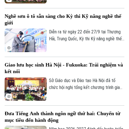
thuộc và công tác cán bộ sau sắp xếp.
Nghề sơn ô tô sẵn sàng cho Kỳ thi Kỹ năng nghề thế
giới
Diễn ra từ ngày 22 đến 27/9 tại Thượng
Hải, Trung Quốc, Kỳ thi Kỹ năng nghề thế
giới lần thứ 48 là đấu trường lớn nhất hành
tinh, thu hút hơn 1.400 thí sinh tranh tài ở
64 nghề. Tại Trường Trung cấp nghề Giao
Giao lưu học sinh Hà Nội - Fukuoka: Trải nghiệm và
thông công chính Hà Nội - đơn vị được
kết nối
Bộ GD&ĐT giao chủ trì huấn luyện nghề
sơn ô tô, không khí tập luyện của thầy và
Sở Giáo dục và Đào tạo Hà Nội đã tổ
trò đang rất khẩn trương, sẵn sàng cho kỳ
chức hội nghị tổng kết chương trình giao
thi sắp tới.
lưu văn hóa, giáo dục giữa học sinh thành
phố Hà Nội và tỉnh Fukuoka, Nhật Bản
năm 2026. Chương trình nhằm tăng cường
Đưa Tiếng Anh thành ngôn ngữ thứ hai: Chuyển từ
gắn kết giữa các trường học của hai địa
mục tiêu đến hành động
phương, tạo cơ hội để giáo viên, học sinh
giao lưu, chia sẻ kinh nghiệm trong quản