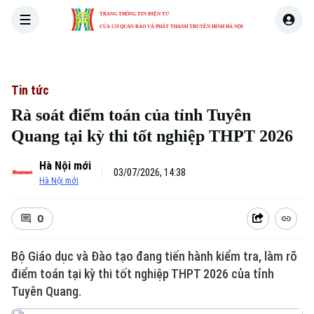
TRANG THÔNG TIN ĐIỆN TỬ
CỦA CƠ QUAN BÁO VÀ PHÁT THANH TRUYỀN HÌNH HÀ NỘI
THỜI SỰ
HÀ NỘI
THẾ GIỚI
KINH TẾ
NHÀ ĐẤT
Tin tức
Rà soát điểm toán của tỉnh Tuyên
Quang tại kỳ thi tốt nghiệp THPT 2026
Hà Nội mới
03/07/2026, 14:38
Hà Nội mới
0
Bộ Giáo dục và Đào tạo đang tiến hành kiểm tra, làm rõ
điểm toán tại kỳ thi tốt nghiệp THPT 2026 của tỉnh
Tuyên Quang.