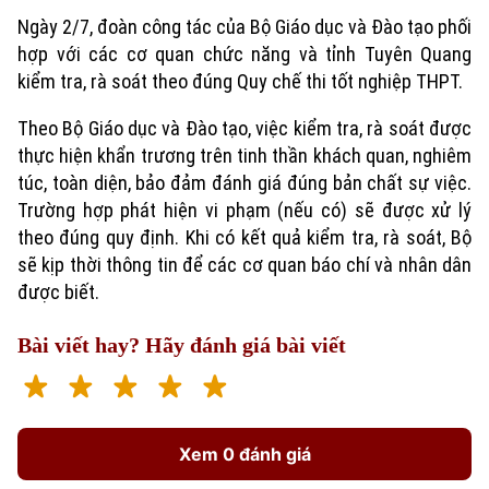
Ngày 2/7, đoàn công tác của Bộ Giáo dục và Đào tạo phối
hợp với các cơ quan chức năng và tỉnh Tuyên Quang
kiểm tra, rà soát theo đúng Quy chế thi tốt nghiệp THPT.
Theo Bộ Giáo dục và Đào tạo, việc kiểm tra, rà soát được
thực hiện khẩn trương trên tinh thần khách quan, nghiêm
túc, toàn diện, bảo đảm đánh giá đúng bản chất sự việc.
Trường hợp phát hiện vi phạm (nếu có) sẽ được xử lý
Chuyên mục
theo đúng quy định. Khi có kết quả kiểm tra, rà soát, Bộ
sẽ kịp thời thông tin để các cơ quan báo chí và nhân dân
Thời sự
được biết.
Hà Nội
Hà Nội
Bài viết hay? Hãy đánh giá bài viết
Chính trị
Nhịp sống Hà Nội
Thế giới
Xã hội
Người Hà Nội
Xem 0 đánh giá
Tin tức
Kinh tế
An ninh trật tự