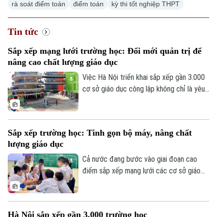
rà soát điểm toán
điểm toán
kỳ thi tốt nghiệp THPT
Golf
Sao
Tin tức
Điện ảnh
Sắp xếp mạng lưới trường học: Đổi mới quản trị để
Thời trang
nâng cao chất lượng giáo dục
Việc Hà Nội triển khai sắp xếp gần 3.000
Âm nhạc
cơ sở giáo dục công lập không chỉ là yêu
cầu về tinh gọn tổ chức bộ máy mà còn là
bước đi nhằm cơ cấu lại nguồn lực, đổi
mới phương thức quản trị và nâng cao
Sắp xếp trường học: Tinh gọn bộ máy, nâng chất
chất lượng dạy học.
lượng giáo dục
Cả nước đang bước vào giai đoạn cao
điểm sắp xếp mạng lưới các cơ sở giáo
dục công lập, với mục tiêu hoàn thành
trước ngày 30/8. Tại Hà Nội, nhiều địa
phương chủ động xây dựng phương án từ
Hà Nội sắp xếp gần 3.000 trường học