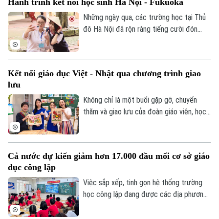
Hành trình kết nối học sinh Hà Nội - Fukuoka
các trường học thuộc thẩm quyền trên
địa bàn xã.
Những ngày qua, các trường học tại Thủ
đô Hà Nội đã rộn ràng tiếng cười đón
tiếp đoàn học sinh đến từ tỉnh Fukuoka,
Nhật Bản. Một hành trình giao lưu đầy ắp
những trải nghiệm văn hóa độc đáo và
Kết nối giáo dục Việt - Nhật qua chương trình giao
tình bạn xuyên biên giới được mở ra đã
lưu
góp phần bồi đắp cho mối quan hệ hữu
nghị Hà Nội - Fukuoka.
Không chỉ là một buổi gặp gỡ, chuyến
thăm và giao lưu của đoàn giáo viên, học
sinh Nhật Bản tại Trường THCS Thành
Công, Hà Nội còn mở ra cơ hội để học
sinh hai nước hiểu hơn về văn hóa, giáo
Cả nước dự kiến giảm hơn 17.000 đầu mối cơ sở giáo
dục và cùng vun đắp tình hữu nghị từ
dục công lập
những trải nghiệm thực tế ngay trong môi
trường học đường.
Việc sắp xếp, tinh gọn hệ thống trường
học công lập đang được các địa phương
đẩy nhanh trước năm học mới. Theo Bộ
Giáo dục và Đào tạo, sau khi hoàn thành