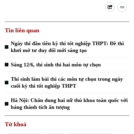
Khoảnh khắc Hà Nội
Quân sự
Tin tức
Nhà đất
Công nghệ
Ẩm thực
Hồ sơ
Cafe sáng
Tin tức
Tàu và Xe
Tin liên quan
Người Việt 4 phương
Tài chính Ngân hàng
Đầu tư
Ngày thi đầu tiên kỳ thi tốt nghiệp THPT: Đề thi
Ô tô
Giáo dục
khơi mở tư duy đổi mới sáng tạo
Doanh nghiệp
Căn hộ
Tàu
Tin tức
Văn hóa
Sáng 12/6, thí sinh thi hai môn tự chọn
Đất đai
Xe máy
Tuyển sinh
Tin tức
Thí sinh làm bài thi các môn tự chọn trong ngày
Sức khỏe
Kinh nghiệm
Thị trường
cuối kỳ thi tốt nghiệp THPT
Hướng nghiệp
Làng nghề
Y tế
Thể thao
Đánh giá
Hà Nội: Chân dung hai nữ thủ khoa toàn quốc với
Di tích
bảng thành tích ấn tượng
Dinh dưỡng
Bóng đá
Giải trí
Tư vấn sức khỏe
Từ khoá
Quần vợt
Tin tức
Đã phát sóng