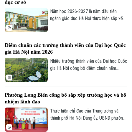
dục cơ sở
sẵn sàng cho một năm học mới an toàn,
chất lượng.
Năm học 2026-2027 là năm đầu tiên
ngành giáo dục Hà Nội thực hiện sắp xếp,
tổ chức lại mạng lưới các cơ sở giáo dục
công lập theo mô hình chính quyền địa
phương hai cấp. Với mục tiêu tinh gọn đầu
Điểm chuẩn các trường thành viên của Đại học Quốc
mối quản lý, nâng cao chất lượng dạy và
gia Hà Nội năm 2026
học. Ngành Giáo dục Thủ đô cùng chính
quyền các địa phương đã đồng bộ triển
Nhiều trường thành viên của Đại học Quốc
khai nhiều giải pháp căn cơ, chuẩn bị chu
gia Hà Nội công bố điểm chuẩn năm
đáo trước thềm năm học mới.
2026. So với năm ngoái, điểm chuẩn năm
nay của toàn hệ thống không có nhiều
biến động.
Phường Long Biên công bố sắp xếp trường học và bổ
nhiệm lãnh đạo
Thực hiện chỉ đạo của Trung ương và
thành phố Hà Nội Đảng ủy, UBND phường
Long Biên đã tổ chức Hội nghị công bố