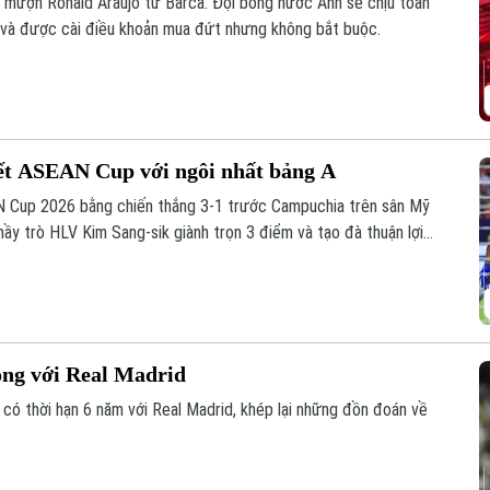
n mượn Ronald Araujo từ Barca. Đội bóng nước Anh sẽ chịu toàn
y và được cài điều khoản mua đứt nhưng không bắt buộc.
ết ASEAN Cup với ngôi nhất bảng A
N Cup 2026 bằng chiến thắng 3-1 trước Campuchia trên sân Mỹ
thầy trò HLV Kim Sang-sik giành trọn 3 điểm và tạo đà thuận lợi
ồng với Real Madrid
 có thời hạn 6 năm với Real Madrid, khép lại những đồn đoán về