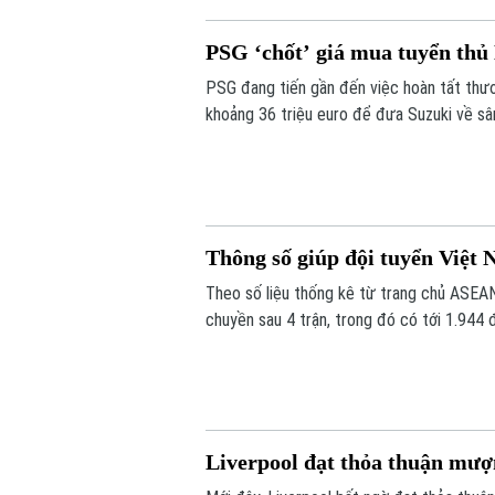
PSG ‘chốt’ giá mua tuyển thủ
PSG đang tiến gần đến việc hoàn tất thươ
khoảng 36 triệu euro để đưa Suzuki về s
đồng ý ký hợp đồng có thời hạn đến năm 
Thông số giúp đội tuyển Việ
Theo số liệu thống kê từ trang chủ ASEA
chuyền sau 4 trận, trong đó có tới 1.944 
những con số ấn tượng nhất từ khi giải khở
Liverpool đạt thỏa thuận mượ