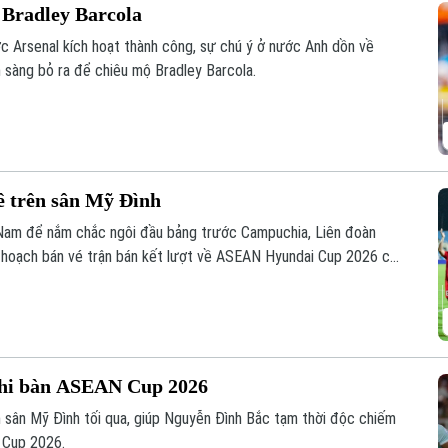
 Bradley Barcola
ợc Arsenal kích hoạt thành công, sự chú ý ở nước Anh dồn về
n sàng bỏ ra để chiêu mộ Bradley Barcola.
ề trên sân Mỹ Đình
 Nam để nắm chắc ngôi đầu bảng trước Campuchia, Liên đoàn
 hoạch bán vé trận bán kết lượt về ASEAN Hyundai Cup 2026 của
y từ chiều 8/8, người hâm mộ đã có thể mua vé.
ghi bàn ASEAN Cup 2026
 sân Mỹ Đình tối qua, giúp Nguyễn Đình Bắc tạm thời độc chiếm
N Cup 2026.