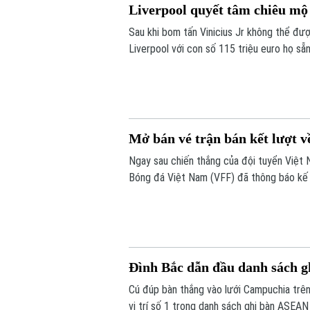
Liverpool quyết tâm chiêu mộ
Sau khi bom tấn Vinicius Jr không thể đư
Liverpool với con số 115 triệu euro họ sẵ
Mở bán vé trận bán kết lượt v
Ngay sau chiến thắng của đội tuyển Việt
Bóng đá Việt Nam (VFF) đã thông báo kế
đội tuyển Việt Nam trên sân Mỹ Đình. Nga
Đình Bắc dẫn đầu danh sách 
Cú đúp bàn thắng vào lưới Campuchia trên
vị trí số 1 trong danh sách ghi bàn ASEA