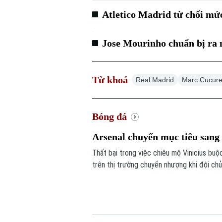
Atletico Madrid từ chối mứ
Jose Mourinho chuẩn bị ra 
Từ khoá
Real Madrid
Marc Cucure
Bóng đá
Arsenal chuyển mục tiêu sang 
Thất bại trong việc chiêu mộ Vinicius bu
trên thị trường chuyển nhượng khi đội ch
tiềm năng Pio Esposito, tạo ra cuộc cạnh 