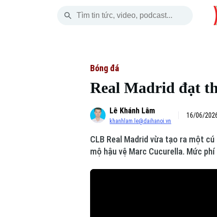
Chủ Nhật
THỜI SỰ
HÀ NỘI
THẾ GIỚI
09 Tháng 08, 2026
Hà Nội
Nhịp sống Hà Nộ
Tin tức
Bóng đá
Real Madrid đạt t
Chính trị
Người Hà Nội
Quân s
Lê Khánh Lâm
Xã hội
Khoảnh khắc Hà 
Hồ sơ
16/06/2026
khanhlam.le@daihanoi.vn
An ninh trật tự
Ẩm thực
Người V
CLB Real Madrid vừa tạo ra một cú 
mộ hậu vệ Marc Cucurella. Mức phí
Công nghệ
Skip Ad