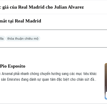
c giá của Real Madrid cho Julian Alvarez
mắt tại Real Madrid
lla
thỏa thuận chiêu mộ
Pio Esposito
ộc Arsenal phải nhanh chóng chuyển hướng sang các mục tiêu khác
ủ sân Emirates đang dành sự quan tâm đặc biệt cho chân sút đầy
tranh khốc liệt với Man Utd mùa hè năm nay.