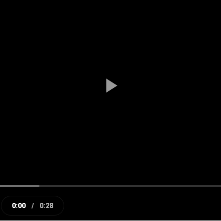
Play
Video
0:00
/
0:28
e
Current
Duration