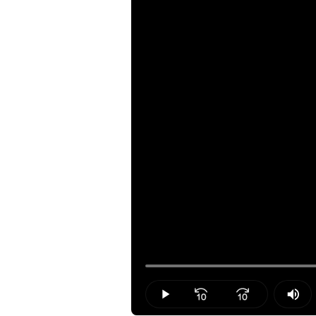
Loaded
:
34.51%
Play
Mut