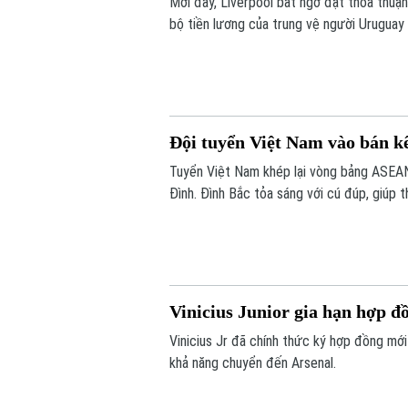
Mới đây, Liverpool bất ngờ đạt thỏa thuậ
bộ tiền lương của trung vệ người Urugua
Đội tuyển Việt Nam vào bán k
Tuyển Việt Nam khép lại vòng bảng ASEA
Đình. Đình Bắc tỏa sáng với cú đúp, giúp 
trước vòng bán kết.
Vinicius Junior gia hạn hợp đ
Vinicius Jr đã chính thức ký hợp đồng mới
khả năng chuyển đến Arsenal.