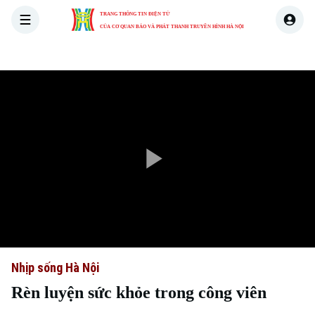
TRANG THÔNG TIN ĐIỆN TỬ
CỦA CƠ QUAN BÁO VÀ PHÁT THANH TRUYỀN HÌNH HÀ NỘI
THỜI SỰ
HÀ NỘI
THẾ GIỚI
KINH TẾ
NHÀ ĐẤT
Play
Video
Nhịp sống Hà Nội
Rèn luyện sức khỏe trong công viên