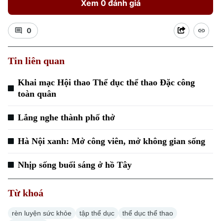
Xem 0 đánh giá
0
Tin liên quan
Khai mạc Hội thao Thể dục thể thao Đặc công
toàn quân
Lắng nghe thành phố thở
Hà Nội xanh: Mở công viên, mở không gian sống
Chuyên mục
Nhịp sống buổi sáng ở hồ Tây
Thời sự
Từ khoá
Hà Nội
Hà Nội
rèn luyện sức khỏe
tập thể dục
thể dục thể thao
Chính trị
Nhịp sống Hà Nội