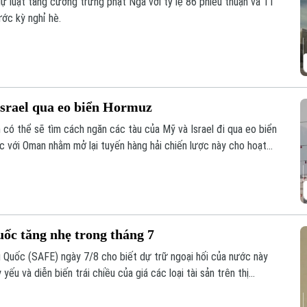
 luật tăng cường trừng phạt Nga với tỷ lệ 86 phiếu thuận và 11
ước kỳ nghỉ hè.
Israel qua eo biển Hormuz
 có thể sẽ tìm cách ngăn các tàu của Mỹ và Israel đi qua eo biển
 với Oman nhằm mở lại tuyến hàng hải chiến lược này cho hoạt
uốc tăng nhẹ trong tháng 7
 Quốc (SAFE) ngày 7/8 cho biết dự trữ ngoại hối của nước này
ếu và diễn biến trái chiều của giá các loại tài sản trên thị