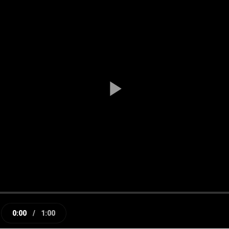
Play
Video
0:00
/
1:00
e
Current
Duration