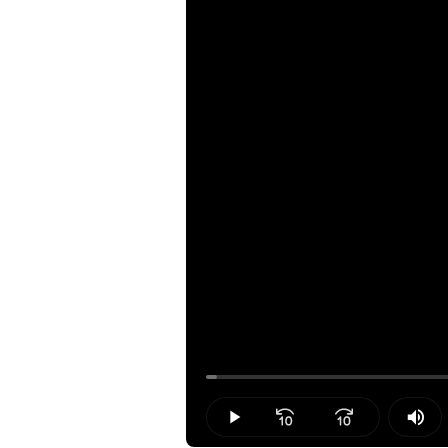
Loaded
:
1.09%
Play
Mut