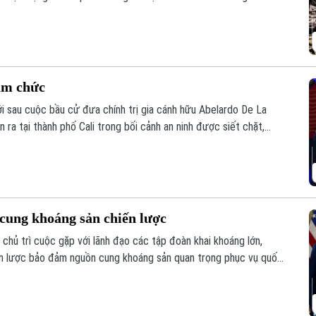
ại cảng này hôm 7/8.
ậm chức
 sau cuộc bầu cử đưa chính trị gia cánh hữu Abelardo De La
 ra tại thành phố Cali trong bối cảnh an ninh được siết chặt,
lịch sử chính trị nước này.
ung khoáng sản chiến lược
hủ trì cuộc gặp với lãnh đạo các tập đoàn khai khoáng lớn,
n lược bảo đảm nguồn cung khoáng sản quan trọng phục vụ quốc
ứng từ Trung Quốc.