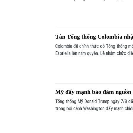
Đào Nha đã được ghi nhận đang dỡ hàng t
Tân Tổng thống Colombia nh
Colombia đã chính thức có Tổng thống mới
Espriella lên nắm quyền. Lễ nhậm chức diễn
đánh dấu một dấu mốc chưa từng có trong 
Mỹ đẩy mạnh bảo đảm nguồn c
Tổng thống Mỹ Donald Trump ngày 7/8 đã c
trong bối cảnh Washington đẩy mạnh chiế
phòng và giảm phụ thuộc vào chuỗi cung 