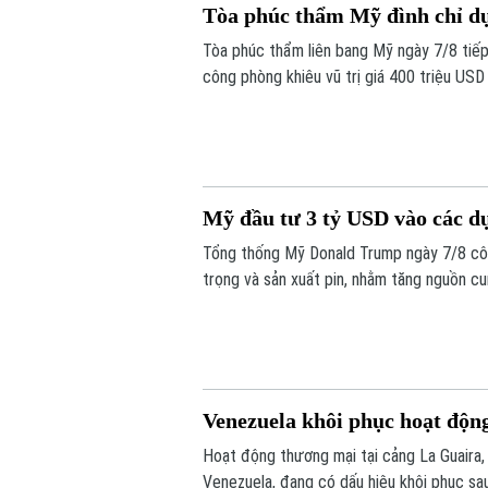
Tòa phúc thẩm Mỹ đình chỉ d
Tòa phúc thẩm liên bang Mỹ ngày 7/8 tiế
công phòng khiêu vũ trị giá 400 triệu USD
hoạch cải tạo quy mô lớn tại khu vực trun
Tổng thống.
Mỹ đầu tư 3 tỷ USD vào các d
Tổng thống Mỹ Donald Trump ngày 7/8 cô
trọng và sản xuất pin, nhằm tăng nguồn c
chuỗi cung ứng từ Trung Quốc.
Venezuela khôi phục hoạt độn
Hoạt động thương mại tại cảng La Guaira
Venezuela, đang có dấu hiệu khôi phục sa