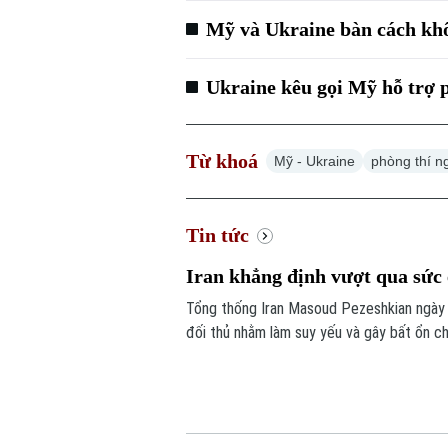
Mỹ và Ukraine bàn cách khô
Ukraine kêu gọi Mỹ hỗ trợ 
Từ khoá
Mỹ - Ukraine
phòng thí n
Tin tức
Iran khẳng định vượt qua sức
Tổng thống Iran Masoud Pezeshkian ngày 
đối thủ nhằm làm suy yếu và gây bất ổn 
trong bối cảnh xung đột giữa Iran với Mỹ v