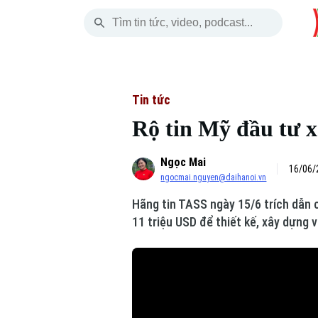
Thứ Bảy
THỜI SỰ
HÀ NỘI
THẾ GIỚI
08 Tháng 08, 2026
Hà Nội
Nhịp sống Hà Nộ
Tin tức
Tin tức
Rộ tin Mỹ đầu tư x
Chính trị
Người Hà Nội
Quân s
Ngọc Mai
Xã hội
Khoảnh khắc Hà 
Hồ sơ
16/06/
ngocmai.nguyen@daihanoi.vn
An ninh trật tự
Ẩm thực
Người V
Hãng tin TASS ngày 15/6 trích dẫn 
11 triệu USD để thiết kế, xây dựng 
Công nghệ
Skip Ad