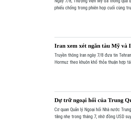
Ngày 7/8, Thượng viện Mỹ đã thông qua dự
phiếu chống trong phiên họp cuối cùng tr
Iran xem xét ngăn tàu Mỹ và 
Truyền thông Iran ngày 7/8 đưa tin Tehran
Hormuz theo khuôn khổ thỏa thuận hợp tác
động thương mại.
Dự trữ ngoại hối của Trung Q
Cơ quan Quản lý Ngoại hối Nhà nước Trung
tăng nhẹ trong tháng 7, nhờ đồng USD suy y
trường toàn cầu.