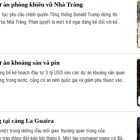
ự án phòng khiêu vũ Nhà Trắng
p tục yêu cầu chính quyền Tổng thống Donald Trump dừng thi
 tại Nhà Trắng. Phán quyết là một trở ngại đáng kể đối với kế
g tâm của ông Trump và đặt ra câu hỏi về giới hạn quyền hạn của
ự án khoáng sản và pin
ng bố kế hoạch đầu tư 3 tỷ USD vào các dự án khoáng sản quan
ung trong nước, củng cố an ninh quốc gia và giảm phụ thuộc vào
g tại cảng La Guaira
, một trong những đầu mối giao thương quan trọng của
u trận động đất kép hồi tháng 6. Một tàu container mang cờ Bồ