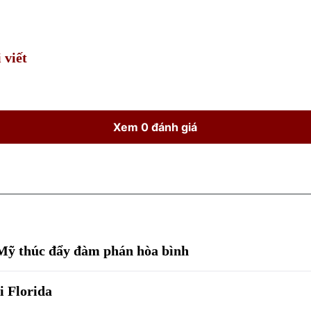
Time
 viết
Xem 0 đánh giá
 Mỹ thúc đẩy đàm phán hòa bình
i Florida