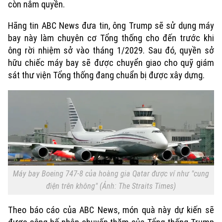
còn nắm quyền.
Xu hướng
Hãng tin ABC News đưa tin, ông Trump sẽ sử dụng máy
bay này làm chuyên cơ Tổng thống cho đến trước khi
ông rời nhiệm sở vào tháng 1/2029. Sau đó, quyền sở
hữu chiếc máy bay sẽ được chuyển giao cho quỹ giám
sát thư viện Tổng thống đang chuẩn bị được xây dựng.
Máy bay Boeing 747-8 của hoàng gia Qatar được ví như "cung
điện trên không" (Ảnh: The Straits Times)
Theo báo cáo của ABC News, món quà này dự kiến ​​sẽ