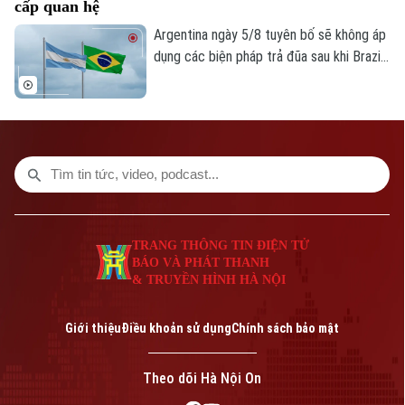
cấp quan hệ
Argentina ngày 5/8 tuyên bố sẽ không áp
dụng các biện pháp trả đũa sau khi Brazil
hạ cấp quan hệ song phương xuống cấp
Đại biện lâm thời. Buenos Aires cho rằng,
đây là quyết định đơn phương của Brasilia
và khẳng định không muốn làm gia tăng
căng thẳng giữa hai nước láng giềng.
TRANG THÔNG TIN ĐIỆN TỬ
BÁO VÀ PHÁT THANH
& TRUYỀN HÌNH HÀ NỘI
Giới thiệu
Điều khoản sử dụng
Chính sách bảo mật
Theo dõi Hà Nội On