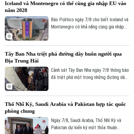
Iceland và Montenegro có thể cùng gia nhập EU vào
bạo lực của các băng nhóm tội phạm ảnh
năm 2028
hưởng tới hoạt động xuất khẩu quả bơ
sang Mỹ.
Báo Politico ngày 7/8 cho biết Iceland và
Montenegro có khả năng cùng gia nhập
Liên minh châu Âu (EU) vào năm 2028.
Kịch bản này sẽ phụ thuộc vào kết quả
cuộc trưng cầu dân ý tại Iceland về việc
Tây Ban Nha triệt phá đường dây buôn người qua
nối lại đàm phán gia nhập EU vào cuối
Địa Trung Hải
tháng này.
Cảnh sát Tây Ban Nha ngày 7/8 thông báo
đã triệt phá một trong những đường dây
buôn người lớn nhất hoạt động trên tuyến
Địa Trung Hải, bắt giữ 78 đối tượng và
thu giữ 18 tàu cao tốc.
Thổ Nhĩ Kỳ, Saudi Arabia và Pakistan hợp tác quốc
phòng chung
Ngày 7/8, Saudi Arabia, Thổ Nhĩ Kỳ và
Pakistan dự kiến ký một thỏa thuận