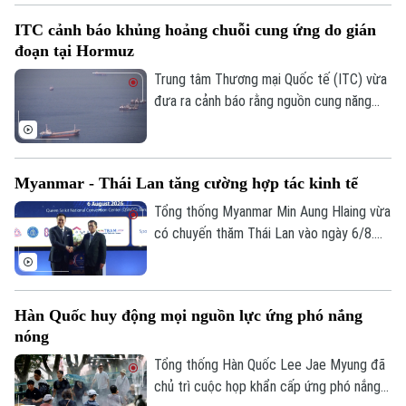
San Diego ở bang California, Mỹ nhằm
ITC cảnh báo khủng hoảng chuỗi cung ứng do gián
điều trị tình trạng nhiễm trùng đã lan đến
đoạn tại Hormuz
một phần hộp sọ của con vật.
Trung tâm Thương mại Quốc tế (ITC) vừa
đưa ra cảnh báo rằng nguồn cung năng
lượng, phân bón và vật liệu công nghiệp
trên toàn cầu đang chịu cú sốc lớn do
các hoạt động vận tải biển qua Eo biển
Myanmar - Thái Lan tăng cường hợp tác kinh tế
Hormuz bị gián đoạn.
Tổng thống Myanmar Min Aung Hlaing vừa
có chuyến thăm Thái Lan vào ngày 6/8.
Chuyến thăm này nằm trong chuỗi nỗ lực
của Bangkok nhằm thúc đẩy sự kết nối
trở lại giữa nước này với khối ASEAN.
Hàn Quốc huy động mọi nguồn lực ứng phó nắng
nóng
Tổng thống Hàn Quốc Lee Jae Myung đã
chủ trì cuộc họp khẩn cấp ứng phó nắng