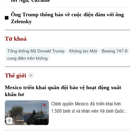
Tin tức
Văn hóa
Đất đai
Xe máy
Ông Trump thông báo về cuộc điện đàm với ông
Tuyển sinh
Tin tức
Zelensky
Sức khỏe
Kinh nghiệm
Thị trường
Hướng nghiệp
Làng nghề
Y tế
Từ khoá
Thể thao
Đánh giá
Di tích
Tổng thống Mỹ Donald Trump
Không lực Một
Boeing 747-8
Dinh dưỡng
Bóng đá
Giải trí
cung điện trên không
Tư vấn sức khỏe
Quần vợt
Tin tức
Đã phát sóng
Thế giới
Golf
Sao
Mexico triển khai quân đội bảo vệ hoạt động xuất
khẩu bơ
Điện ảnh
Chính quyền Mexico đã triển khai hơn
1.500 binh sĩ và nhân viên Vệ binh Quốc
Thời trang
gia tới bang Michoacan – khu vực sản
xuất bơ trọng điểm ở miền Tây nước này,
Âm nhạc
nhằm ngăn chặn tình trạng tống tiền và