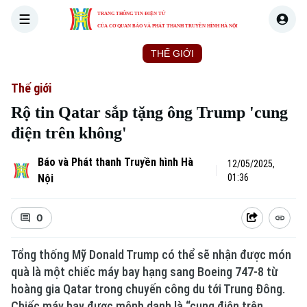
TRANG THÔNG TIN ĐIỆN TỬ
CỦA CƠ QUAN BÁO VÀ PHÁT THANH TRUYỀN HÌNH HÀ NỘI
THỜI SỰ
HÀ NỘI
THẾ GIỚI
KINH TẾ
NHÀ ĐẤT
Thế giới
Rộ tin Qatar sắp tặng ông Trump 'cung
điện trên không'
Báo và Phát thanh Truyền hình Hà
12/05/2025,
Nội
01:36
0
Tổng thống Mỹ Donald Trump có thể sẽ nhận được món
quà là một chiếc máy bay hạng sang Boeing 747-8 từ
hoàng gia Qatar trong chuyến công du tới Trung Đông.
Chiếc máy bay được mệnh danh là “cung điện trên