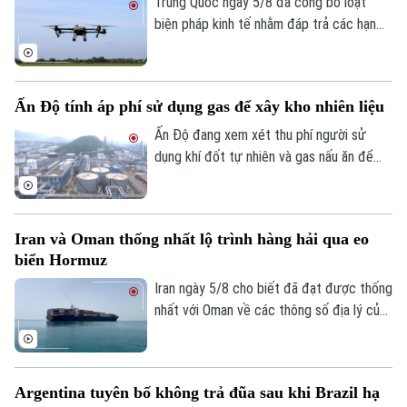
Nga chỉ trong vòng một tuần qua.
Trung Quốc ngày 5/8 đã công bố loạt
Phó Giám đốc: Nguyễn Kim Khiêm, Nguyễn Minh Đức, Nguyễn Thành Lợi
biện pháp kinh tế nhằm đáp trả các hạn
chế mới của Mỹ, trong đó có việc siết
xuất khẩu thiết bị bay không người lái
(UAV) và đưa 6 thực thể của Mỹ vào danh
Ấn Độ tính áp phí sử dụng gas để xây kho nhiên liệu
sách trả đũa.
Ấn Độ đang xem xét thu phí người sử
dụng khí đốt tự nhiên và gas nấu ăn để
huy động nguồn vốn cho kế hoạch xây
dựng kho dự trữ nhiên liệu chiến lược trị
giá 42 tỷ USD.
Iran và Oman thống nhất lộ trình hàng hải qua eo
biển Hormuz
Iran ngày 5/8 cho biết đã đạt được thống
nhất với Oman về các thông số địa lý của
tuyến hàng hải mới qua eo biển Hormuz -
một trong những tuyến vận tải năng lượng
quan trọng nhất thế giới.
Argentina tuyên bố không trả đũa sau khi Brazil hạ