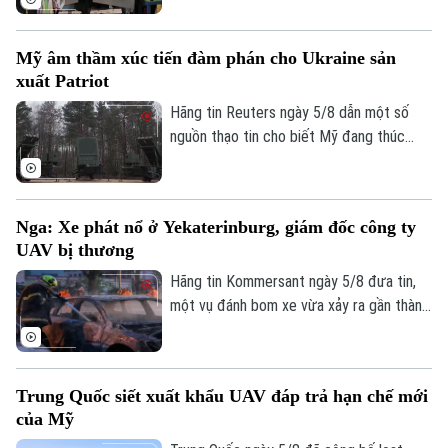
Bộ Nông nghiệp Mỹ (USDA) tại địa
phương này phải ngừng làm việc do các
Mỹ âm thầm xúc tiến đàm phán cho Ukraine sản
nguy cơ mất an ninh.
xuất Patriot
Hãng tin Reuters ngày 5/8 dẫn một số
nguồn thạo tin cho biết Mỹ đang thúc
đẩy đàm phán về khả năng cho phép
Ukraine sản xuất tên lửa đánh chặn
Patriot, trong bối cảnh Kiev đang thiếu
Nga: Xe phát nổ ở Yekaterinburg, giám đốc công ty
hụt loại vũ khí quan trọng này để đối phó
UAV bị thương
các cuộc tập kích của Nga.
Bản quyền thuộc về Cơ quan Báo và Phát thanh Truyền hình Hà Nội Giấy
Hãng tin Kommersant ngày 5/8 đưa tin,
phép số: Số 63/GP-TTDT, cấp ngày 10/05/2023
một vụ đánh bom xe vừa xảy ra gần thành
TRANG THÔNG TIN ĐIỆN TỬ
phố Yekaterinburg, Nga, khiến một giám
đốc nhà máy sản xuất máy bay không
CỦA CƠ QUAN BÁO VÀ PHÁT THANH TRUYỀN HÌNH HÀ NỘI
người lái (UAV) bị thương nặng trong khi
Số 3-5 Huỳnh Thúc Kháng-Phường Láng-Hà Nội
Trung Quốc siết xuất khẩu UAV đáp trả hạn chế mới
tài xế thiệt mạng. Đây là vụ tấn công thứ
của Mỹ
Giám đốc: VŨ MINH TUẤN
hai nhằm vào các nhà sản xuất UAV của