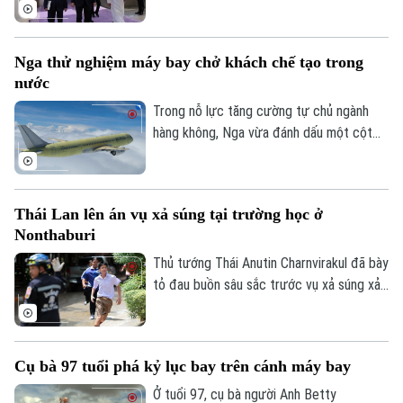
phòng thủ chung tại thành phố Jeddah
của Saudi Arabia, nhằm tăng cường quan
hệ an ninh giữa ba nước.
Nga thử nghiệm máy bay chở khách chế tạo trong
nước
Trong nỗ lực tăng cường tự chủ ngành
hàng không, Nga vừa đánh dấu một cột
mốc mới khi chiếc máy bay chở khách
MS-21, được chế tạo hoàn toàn trong
nước, thực hiện thành công chuyến bay
Thái Lan lên án vụ xả súng tại trường học ở
đầu tiên.
Nonthaburi
Thủ tướng Thái Anutin Charnvirakul đã bày
tỏ đau buồn sâu sắc trước vụ xả súng xảy
ra vào sáng 7/8 theo giờ địa phương, tại
trường Thepsirin, tỉnh Nonthaburi, khiến ít
nhất 8 người thiệt mạng bao gồm cả nghi
Cụ bà 97 tuổi phá kỷ lục bay trên cánh máy bay
phạm và 22 người khác bị thương.
Ở tuổi 97, cụ bà người Anh Betty