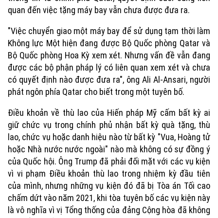
quan đến việc tặng máy bay vẫn chưa được đưa ra.
"Việc chuyển giao một máy bay để sử dụng tạm thời làm
Không lực Một hiện đang được Bộ Quốc phòng Qatar và
Bộ Quốc phòng Hoa Kỳ xem xét. Nhưng vấn đề vẫn đang
được các bộ phận pháp lý có liên quan xem xét và chưa
có quyết định nào được đưa ra", ông Ali Al-Ansari, người
phát ngôn phía Qatar cho biết trong một tuyên bố.
Điều khoản về thù lao của Hiến pháp Mỹ cấm bất kỳ ai
giữ chức vụ trong chính phủ nhận bất kỳ quà tặng, thù
lao, chức vụ hoặc danh hiệu nào từ bất kỳ "Vua, Hoàng tử
hoặc Nhà nước nước ngoài" nào mà không có sự đồng ý
của Quốc hội. Ông Trump đã phải đối mặt với các vụ kiện
vì vi phạm Điều khoản thù lao trong nhiệm kỳ đầu tiên
của mình, nhưng những vụ kiện đó đã bị Tòa án Tối cao
chấm dứt vào năm 2021, khi tòa tuyên bố các vụ kiện này
là vô nghĩa vì vị Tổng thống của đảng Cộng hòa đã không