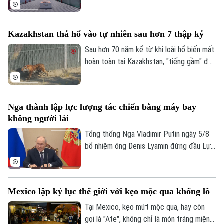
Đường đã được đưa vào vận hành tại
tới 3,1 tỷ euro.
thành phố Hàng Châu, tỉnh Chiết Giang,
Golf
Sao
miền Đông Trung Quốc, giúp rút ngắn thời
Kazakhstan thả hổ vào tự nhiên sau hơn 7 thập kỷ
gian vận chuyển giữa hai bờ sông xuống
Điện ảnh
còn khoảng 13 phút.
Sau hơn 70 năm kể từ khi loài hổ biến mất
hoàn toàn tại Kazakhstan, "tiếng gầm" đã
Thời trang
chính thức trở lại vùng đồng bằng sông Ili.
Một dự án bảo tồn đầy tham vọng vừa
Âm nhạc
đánh dấu cột mốc lịch sử khi cá thể hổ
Nga thành lập lực lượng tác chiến bằng máy bay
đầu tiên được trả về môi trường hoang
không người lái
dã, mở đầu cho nỗ lực hồi sinh hệ sinh thái
tại khu vực phía Nam hồ Balkhash.
Tổng thống Nga Vladimir Putin ngày 5/8
bổ nhiệm ông Denis Lyamin đứng đầu Lực
lượng Hệ thống Không người lái – đơn vị
quân đội mới được thành lập nhằm chuyên
trách hoạt động tác chiến bằng máy bay
Mexico lập kỷ lục thế giới với kẹo mộc qua khổng lồ
không người lái (UAV).
Tại Mexico, kẹo mứt mộc qua, hay còn
gọi là "Ate", không chỉ là món tráng miệng