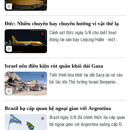
truyền thống mà còn là biểu tượng văn
hóa của quốc gia này có từ thời thuộc
địa. Mới đây, một thị trấn nằm ở miền
Đức: Nhiều chuyến bay chuyển hướng vì vật thể lạ
Trung - Tây Mexico đã thu hút sự chú ý
của cộng đồng quốc tế khi chính thức
Cảnh sát Đức ngày 5/8 cho biết hoạt
phá vỡ kỷ lục Guinness thế giới về khối
động tại sân bay Leipzig/Halle - một
kẹo mộc qua lớn nhất từ trước đến nay.
trong những trung tâm vận chuyển hàng
hóa lớn nhất của nước này, đã bị gián
đoạn trong đêm sau khi có báo cáo về
Israel nêu điều kiện rút quân khỏi dải Gaza
các vật thể bay xuất hiện gần khu vực sân
bay và đường băng.
Tiến trình hòa bình tại dải Gaza lại rơi vào
bế tắc khi Thủ tướng Israel Benjamin
Netanyahu vừa đưa ra lập trường cứng
rắn về điều kiện rút quân. Tuyên bố này
được đưa ra ngay sau khi lực lượng
Brazil hạ cấp quan hệ ngoại giao với Argentina
Hamas chấp thuận lộ trình giải giáp vũ khí
do Hội đồng Hòa bình quốc tế đề xuất,
Brazil ngày 5/8 đã chính thức hạ cấp quan
cho thấy sự chia rẽ sâu sắc về trình tự
hệ ngoại giao với Argentina xuống cấp Đại