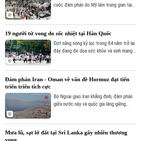
cuộc đàm phán do Mỹ làm trung gian tại
thủ đô Rome (Italy), nhằm thúc đẩy các
thỏa thuận an ninh dọc khu vực biên giới
và triển khai khuôn khổ thỏa thuận đạt
19 người tử vong do sốc nhiệt tại Hàn Quốc
được tại Washington vào cuối tháng 6.
Đợt nắng nóng kỷ lục trong 84 năm trở lại
đây đang đe dọa sức khỏe và sinh mạng
của nhiều người Hàn Quốc, với số ca tử
vong đã lên tới 19 người, phần lớn là
người cao tuổi.
Đàm phán Iran - Oman về vấn đề Hormuz đạt tiến
triển triển tích cực
Bộ Ngoại giao Iran khẳng định, đàm phán
giữa nước này và quốc gia láng giềng
Oman về vấn đề eo biển Hormuz, đang
tiến triển tích cực. Tuy nhiên, các kết quả
thảo luận cụ thể chưa được đề cập.
Mưa lũ, sạt lở đất tại Sri Lanka gây nhiều thương
vong