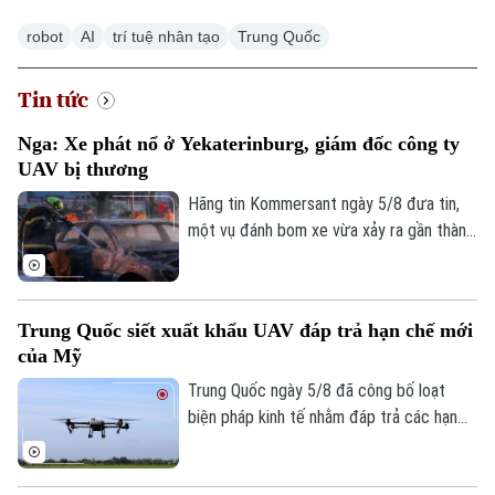
robot
AI
trí tuệ nhân tạo
Trung Quốc
Tin tức
Nga: Xe phát nổ ở Yekaterinburg, giám đốc công ty
UAV bị thương
Hãng tin Kommersant ngày 5/8 đưa tin,
một vụ đánh bom xe vừa xảy ra gần thành
phố Yekaterinburg, Nga, khiến một giám
đốc nhà máy sản xuất máy bay không
người lái (UAV) bị thương nặng trong khi
Trung Quốc siết xuất khẩu UAV đáp trả hạn chế mới
tài xế thiệt mạng. Đây là vụ tấn công thứ
của Mỹ
hai nhằm vào các nhà sản xuất UAV của
Nga chỉ trong vòng một tuần qua.
Trung Quốc ngày 5/8 đã công bố loạt
biện pháp kinh tế nhằm đáp trả các hạn
chế mới của Mỹ, trong đó có việc siết
xuất khẩu thiết bị bay không người lái