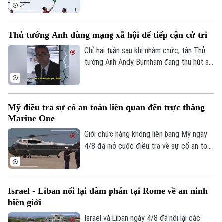
thực thi thỏa thuận ngừng bắn giữa các
biện lâm thời. Diễn biến này đánh dấu rạn
bên.
nứt nghiêm trọng giữa hai nền kinh tế lớn
nhất Mỹ Latinh. Trong bối cảnh lãnh đạo
Theo dõi Hà Nội On
Thủ tướng Anh dùng mạng xã hội để tiếp cận cử tri
hai nước chưa từng tổ chức bất kỳ cuộc
gặp song phương nào kể từ khi Tổng
Chỉ hai tuần sau khi nhậm chức, tân Thủ
thống Argentina Javier Milei nhậm chức
tướng Anh Andy Burnham đang thu hút sự
hồi cuối năm 2023.
chú ý trên nhiều nền tảng mạng xã hội với
phong cách giao tiếp gần gũi, trong bối
cảnh các đảng dân túy tại Anh đẩy mạnh
Mỹ điều tra sự cố an toàn liên quan đến trực thăng
gia tăng ảnh hưởng trong không gian trực
Marine One
tuyến.
Giới chức hàng không liên bang Mỹ ngày
4/8 đã mở cuộc điều tra về sự cố an toàn
không lưu liên quan đến trực thăng
Marine One chở Tổng thống Donald
Trump.
Israel - Liban nối lại đàm phán tại Rome về an ninh
biên giới
Israel và Liban ngày 4/8 đã nối lại các