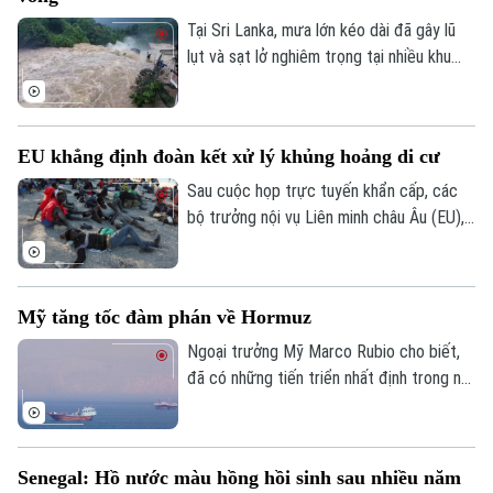
Tại Sri Lanka, mưa lớn kéo dài đã gây lũ
lụt và sạt lở nghiêm trọng tại nhiều khu
vực, khiến ít nhất 5 người thiệt mạng, 3
người bị thương, 2 người mất tích và gần
2.000 người phải sơ tán.
EU khẳng định đoàn kết xử lý khủng hoảng di cư
Sau cuộc họp trực tuyến khẩn cấp, các
Liên hệ đường dây nóng (bấm để gọi)
bộ trưởng nội vụ Liên minh châu Âu (EU),
Tòa soạn
Tòa soạn
ngày 4/8, khẳng định đoàn kết mạnh mẽ
với Tây Ban Nha trước việc làn sóng
0865.116.699 (hotline)
0865.116.699
người di cư ồ ạt tràn vào vùng lãnh thổ
Mỹ tăng tốc đàm phán về Hormuz
Ceuta của nước này.
Ngoại trưởng Mỹ Marco Rubio cho biết,
đã có những tiến triển nhất định trong nỗ
lực nhằm bảo đảm tự do hàng hải qua eo
biển Hormuz, song Mỹ và Iran vẫn chưa
đạt được thỏa thuận cuối cùng.
Senegal: Hồ nước màu hồng hồi sinh sau nhiều năm