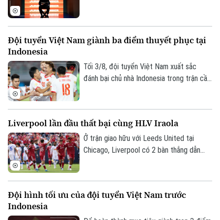
Theo các nguồn tin thân cận với chiến
lược gia 74 tuổi, ông sẵn sàng bước vào
quá trình đàm phán nếu nhận được lời mời
Đội tuyển Việt Nam giành ba điểm thuyết phục tại
chính thức.
Indonesia
Tối 3/8, đội tuyển Việt Nam xuất sắc
đánh bại chủ nhà Indonesia trong trận cầu
tâm điểm. Kết quả "phải thắng" này giúp
đoàn quân của HLV Kim Sang-sik chính
thức mở toang cánh cửa tiến vào bán kết.
Liverpool lần đầu thất bại cùng HLV Iraola
Ở trận giao hữu với Leeds United tại
Chicago, Liverpool có 2 bàn thắng dẫn
trước trong hiệp 1 nhưng tới hiệp 2,
Leeds vùng lên và có màn ngược dòng ấn
tượng với 4 bàn thắng. Liverpool chấp
Đội hình tối ưu của đội tuyển Việt Nam trước
nhận thất bại đầu tiên dưới triều đại của
Indonesia
HLV Iraola.