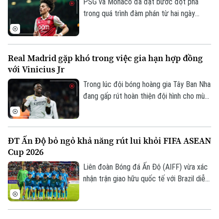
PSG và Monaco đã đạt bước đột phá
trong quá trình đàm phán từ hai ngày
trước với mức phí chuyển nhượng 50
triệu euro trong thương vụ Maghnes
Akliouche.
Real Madrid gặp khó trong việc gia hạn hợp đồng
với Vinicius Jr
Trong lúc đội bóng hoàng gia Tây Ban Nha
đang gấp rút hoàn thiện đội hình cho mùa
giải mới dưới thời Jose Mourinho, cuộc
đàm phán gia hạn với tiền đạo người Brazil
lại rơi vào bế tắc vì vấn đề lương thưởng.
ĐT Ấn Độ bỏ ngỏ khả năng rút lui khỏi FIFA ASEAN
Cup 2026
Liên đoàn Bóng đá Ấn Độ (AIFF) vừa xác
nhận trận giao hữu quốc tế với Brazil diễn
ra vào ngày 3/10 tại sân Salt Lake
(Kolkata), diễn ra đúng thời điểm FIFA
ASEAN Cup 2026 khởi tranh (24/9 -