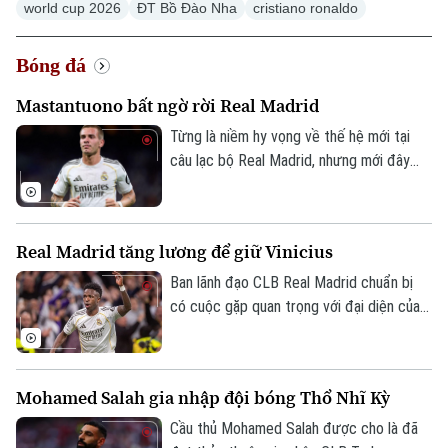
world cup 2026
ĐT Bồ Đào Nha
cristiano ronaldo
Bóng đá
Xu hướng
Mastantuono bất ngờ rời Real Madrid
Từng là niềm hy vọng về thế hệ mới tại
câu lạc bộ Real Madrid, nhưng mới đây
cầu thủ người Argentina Mastatuono đã
gây bất ngờ khi phải rời đội bóng Hoàng
gia Tây Ban Nha theo dạng cho mượn.
Real Madrid tăng lương để giữ Vinicius
Ban lãnh đạo CLB Real Madrid chuẩn bị
có cuộc gặp quan trọng với đại diện của
Vinicius, nhằm nối lại đàm phán gia hạn với
ngôi sao người Brazil.
Mohamed Salah gia nhập đội bóng Thổ Nhĩ Kỳ
Cầu thủ Mohamed Salah được cho là đã