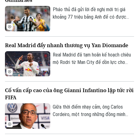
đổ về sân vận động, mang theo cờ đỏ, áo
Tòa soạn
Tòa soạn
đấu và niềm tin dành cho đội tuyển Việt
Pháo thủ đã gửi lời đề nghị mới trị giá
0865.116.699 (hotline)
0865.116.699
Nam.
khoảng 77 triệu bảng Anh để có được
chữ ký của Bruno Guimaraes và được phía
Newcastle chấp thuận. Mức phí cuối cùng
có thể cán mốc 80 triệu bảng Anh tùy
Real Madrid đẩy nhanh thương vụ Yan Diomande
thuộc vào các điều khoản phụ phí.
Real Madrid đã tạm hoãn kế hoạch chiêu
mộ Rodri từ Man City để dồn lực cho
thương vụ Yan Diomande. Nếu hoàn tất
việc gia nhập Real Madrid, cầu thủ người
Bờ Biển Ngà sẽ trở thành bản hợp đồng
Cố vấn cấp cao của ông Gianni Infantino lập tức rời
đắt giá nhất lịch sử đội chủ sân Bernabeu,
FIFA
với mức giá không dưới 130 triệu euro.
Giữa thời điểm nhạy cảm, ông Carlos
Cordeiro, một trong những đồng minh
thân cận của chủ tịch Gianni Infantino, bất
ngờ tuyên bố rời FIFA.