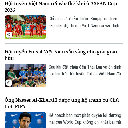
Đội tuyển Việt Nam rơi vào thế khó ở ASEAN Cup
2026
Chỉ giành 1 điểm trước Singapore trên
sân nhà, đội tuyển Việt Nam rơi vào tình
thế khó khăn ở vòng bảng ASEAN Cup
2026, bởi nếu không thể có được chiến
thắng trên sân Pakansari trước Indonesia,
Đội tuyển Futsal Việt Nam sẵn sàng cho giải giao
Quang Hải và đồng đội sẽ mất quyền tự
hữu
quyết trước lượt trận cuối với Campuchia.
Sau khi đặt chân đến Thái Lan và ổn định
nơi lưu trú, đội tuyển Futsal Việt Nam đã
bước vào những buổi tập đầu tiên, chuẩn
bị cho giải giao hữu chất lượng sắp tới.
Ông Nasser Al-Khelaifi được ủng hộ tranh cử Chủ
tịch FIFA
Kế hoạch bán một phần quyền lợi thương
mại của World Cup không chỉ thất bại mà