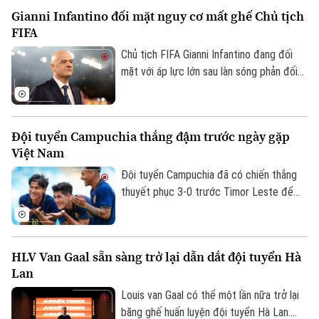
thưởng khích lệ tinh thần đầy giá trị.
Gianni Infantino đối mặt nguy cơ mất ghế Chủ tịch
Thời trang
FIFA
Âm nhạc
Chủ tịch FIFA Gianni Infantino đang đối
mặt với áp lực lớn sau làn sóng phản đối
liên quan đến kế hoạch bán 20% cổ phần
một đơn vị quản lý các giải đấu của FIFA
cho nhà đầu tư tư nhân. Nhiều liên đoàn
Đội tuyển Campuchia thắng đậm trước ngày gặp
bóng đá châu Âu đã rút lại sự ủng hộ đối
Việt Nam
với ông, trong khi UEFA và CONCACAF
cũng công khai mất niềm tin vào ban lãnh
Đội tuyển Campuchia đã có chiến thắng
đạo FIFA.
thuyết phục 3-0 trước Timor Leste để
tạo đà tâm lý thuận lợi trước chuyến làm
khách trên sân Mỹ Đình.
HLV Van Gaal sẵn sàng trở lại dẫn dắt đội tuyển Hà
Lan
Louis van Gaal có thể một lần nữa trở lại
băng ghế huấn luyện đội tuyển Hà Lan.