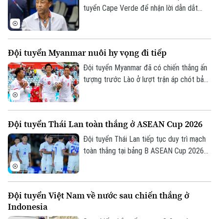
thương vụ.
tuyển Cape Verde để nhận lời dẫn dắt
CLB Renaissance Berkane của Morocco
theo bản hợp đồng có thời hạn hai mùa
giải.
Đội tuyển Myanmar nuôi hy vọng đi tiếp
Đội tuyển Myanmar đã có chiến thắng ấn
tượng trước Lào ở lượt trận áp chót bảng
B ASEAN Cup 2026 để tiếp tục nuôi hy
vọng giành vé vào bán kết.
Đội tuyển Thái Lan toàn thắng ở ASEAN Cup 2026
Đội tuyển Thái Lan tiếp tục duy trì mạch
toàn thắng tại bảng B ASEAN Cup 2026
khi vượt qua Philippines trong trận đấu
diễn ra tối 4/8.
Đội tuyển Việt Nam về nước sau chiến thắng ở
Indonesia