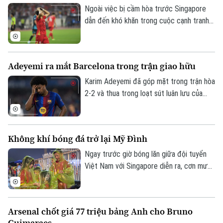
Ngoài việc bị cầm hòa trước Singapore
dẫn đến khó khăn trong cuộc cạnh tranh
tại bảng A, đội tuyển Việt Nam còn thất
thế trong cuộc cạnh tranh ghi bàn. Việc
các chân sút của HLV Kim Sang Sik tịt
Adeyemi ra mắt Barcelona trong trận giao hữu
ngòi ở trận hòa tại Mỹ Đình cũng làm thay
đổi cục diện cuộc đua cá nhân.
Karim Adeyemi đã góp mặt trong trận hòa
2-2 và thua trong loạt sút luân lưu của
Barcelona trước Birmingham City ở
chuyến du đấu tiền mùa giải vào đêm
31/7.
Không khí bóng đá trở lại Mỹ Đình
Ngay trước giờ bóng lăn giữa đội tuyển
Việt Nam với Singapore diễn ra, cơn mưa
lớn khiến nhiều người lo ngại bầu không khí
trên khán đài Mỹ Đình sẽ bị ảnh hưởng
nhưng thực tế lại hoàn toàn trái ngược.
Arsenal chốt giá 77 triệu bảng Anh cho Bruno
Trong màn mưa trắng xóa, dòng người vẫn
Liên hệ đường dây nóng (bấm để gọi)
Guimaraes