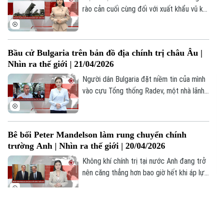
rào cản cuối cùng đối với xuất khẩu vũ khí
sát thương không chỉ đơn thuần là một
thay đổi về mặt pháp lý mà còn là sự "khai
tử" cho học thuyết phòng thủ thuần túy
Bầu cử Bulgaria trên bản đồ địa chính trị châu Âu |
đã tồn tại suốt 80 năm.
Nhìn ra thế giới | 21/04/2026
Người dân Bulgaria đặt niềm tin của mình
vào cựu Tổng thống Radev, một nhà lãnh
đạo mạnh mẽ, người hứa hẹn sẽ phá vỡ
thế bế tắc và mang lại sự lãnh đạo vững
chắc, với hy vọng đảm bảo sự ổn định và
Bê bối Peter Mandelson làm rung chuyển chính
phát triển. Liệu con đường "thực dụng"
trường Anh | Nhìn ra thế giới | 20/04/2026
này có thực sự đưa đất nước thoát khỏi
tình trạng khó khăn, cải thiện đời sống
Không khí chính trị tại nước Anh đang trở
người dân và tránh bị cô lập trên trường
nên căng thẳng hơn bao giờ hết khi áp lực
quốc tế hay không?
dồn lên chính quyền Thủ tướng Keir
Starmer. Nhà lãnh đạo Anh dự kiến sẽ làm
rõ các cáo buộc liên quan đến vụ việc của
Các nước vùng Vịnh gặp khó do xung đột Trung