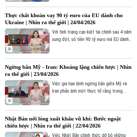
tr
tháng 9 tới, khép lại hơn 1 thập kỷ điều
TRANG THÔNG TIN ĐIỆN TỬ
hành “người khổng lồ công nghệ” Mỹ kể
CỦA CƠ QUAN BÁO VÀ PHÁT THANH TRUYỀN HÌNH HÀ NỘI
Thực chất khoản vay 90 tỷ euro của EU dành cho
từ năm 2011. Người kế nhiệm Tim Cook là
Ukraine | Nhìn ra thế giới | 24/04/2026
John Ternus được kỳ vọng sẽ dẫn dắt
Số 3-5 Huỳnh Thúc Kháng-Phường Láng-Hà Nội
“táo khuyết” bước vào giai đoạn phát
Với tình trạng cạn kiệt tài chính sau 4 năm
Giám đốc: VŨ MINH TUẤN
triển mới, trong bối cảnh lĩnh vực công
xung đột, số tiền 90 tỷ euro mà EU dành
Phó Giám đốc: Nguyễn Kim Khiêm, Nguyễn Minh Đức, Nguyễn Thành Lợi
nghệ đang chuyển mạnh sang trí tuệ nhân
thêm cho Ukraine cũng sẽ chỉ là biện
tạo (AI).
pháp tạm thời để giải quyết nhu cầu
trước mắt, chứ không thể đáp ứng nhu
Ngừng bắn Mỹ - Iran: Khoảng lặng chiến lược | Nhìn
cầu lâu dài của nước này, nếu cuộc chiến
ra thế giới | 23/04/2026
tiêu hao vẫn tiếp tục chưa có hồi kết.
Việc gia hạn lệnh ngừng bắn giữa Mỹ và
Iran phản ánh một thực tế rằng trong
quan hệ quốc tế, hòa bình đôi khi chỉ là
một trạng thái tạm thời phục vụ cho các
mục tiêu chiến lược dài hạn. Quyết định
Nhật Bản nới lỏng xuất khẩu vũ khí: Bước ngoặt
này giúp giảm nguy cơ xung đột trước
chiến lược | Nhìn ra thế giới | 22/04/2026
mắt, nhưng không giải quyết được những
mâu thuẫn cốt lõi giữa hai bên.
Việc Nhật Bản chính thức dỡ bỏ những