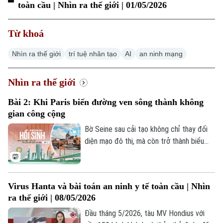
toàn cầu | Nhìn ra thế giới | 01/05/2026
Thời sự
Từ khoá
Hà Nội
Hà Nội
Nhìn ra thế giới
trí tuệ nhân tạo
AI
an ninh mạng
Chính trị
Nhịp sống Hà Nội
Thế giới
Nhìn ra thế giới
Xã hội
Người Hà Nội
Tin tức
Kinh tế
Bài 2: Khi Paris biến đường ven sông thành không
An ninh trật tự
gian công cộng
Khoảnh khắc Hà Nội
Quân sự
Tin tức
Nhà đất
Bờ Seine sau cải tạo không chỉ thay đổi
Công nghệ
Ẩm thực
diện mạo đô thị, mà còn trở thành biểu
Hồ sơ
Cafe sáng
tượng cho cách Paris tổ chức lại không
Tin tức
Tàu và Xe
gian thành phố, giảm ưu tiên cho ô tô, mở
Người Việt 4 phương
Tài chính Ngân hàng
rộng không gian công cộng và đưa dòng
Đầu tư
Ô tô
Giáo dục
Virus Hanta và bài toán an ninh y tế toàn cầu | Nhìn
sông trở lại gần hơn với đời sống người
Doanh nghiệp
ra thế giới | 08/05/2026
Căn hộ
dân.
Tàu
Tin tức
Đầu tháng 5/2026, tàu MV Hondius với
Văn hóa
Đất đai