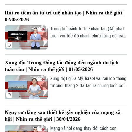
đóng vai trò quan trọng trong việc kết nối
ngành công nghiệp ô tô Trung Quốc với
Rủi ro tiềm ẩn từ trí tuệ nhân tạo | Nhìn ra thế giới |
thị trường toàn cầu. Năm nay, trọng tâm
02/05/2026
của triển lãm không nằm ở số lượng sản
phẩm mà ở chiều sâu công nghệ với đột
Trong bối cảnh trí tuệ nhân tạo (AI) phát
phá trong trí tuệ nhân tạo, pin và hệ thống
triển với tốc độ nhanh chưa từng có, các
lái tự động.
huyên gia cảnh báo nguy cơ mất kiểm
soát công nghệ có thể gây tác động sâu
rộng tới việc làm, an ninh mạng và ổn định
Xung đột Trung Đông tác động đến ngành du lịch
tài chính toàn cầu. Trong khi các ý kiến
toàn cầu | Nhìn ra thế giới | 01/05/2026
phản đối cho rằng việc quản lý AI sẽ kìm
hãm tiến bộ, thực tế lại cho thấy việc
Xung đột giữa Mỹ, Israel và Iran leo thang
phát triển công nghệ này mà thiếu kiểm
từ cuối tháng 2 đã tạo ra những biến cố
soát tiềm ẩn nhiều rủi ro nghiêm trọng.
mới cho hệ sinh thái du lịch toàn cầu.
Trong đó, ngành du lịch khu vực Trung
Đông, đặc biệt là các nước vùng Vịnh, vốn
Nguy cơ đằng sau thiết kế gây nghiện của mạng xã
đang trong quá trình chuyển đổi mạnh mẽ
hội | Nhìn ra thế giới | 30/04/2026
những năm gần đây, chịu ảnh hưởng ngay
lập tức và rõ ràng nhất.
Mạng xã hội đang thay đổi cách con