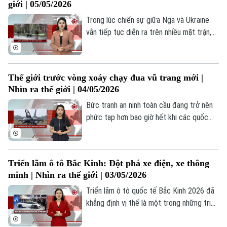
giới | 05/05/2026
nước này cam kết nhắm đến các lĩnh vực
tiên phong của khoa học và công nghệ,
Trong lúc chiến sự giữa Nga và Ukraine
trong đó có việc đẩy nhanh phát triển
vẫn tiếp tục diễn ra trên nhiều mặt trận,
các sản phẩm như robot hình người.
Ukraine vừa thông báo sẽ tiến hành cải
cách quân đội trong mùa hè nhằm giải
quyết tình trạng thiếu hụt bộ binh và vấn
Thế giới trước vòng xoáy chạy đua vũ trang mới |
đề cho giải ngũ đối với những binh sĩ phục
Nhìn ra thế giới | 04/05/2026
vụ lâu nhất. Phần lớn binh sĩ gia nhập quân
đội kể từ năm 2022 hiện không có thời
Bức tranh an ninh toàn cầu đang trở nên
hạn phục vụ cố định.
phức tạp hơn bao giờ hết khi các quốc
gia đồng loạt gia tăng ngân sách quốc
phòng. Điều này không chỉ phản ánh quy
mô đầu tư chưa từng có vào vũ khí, mà
Triển lãm ô tô Bắc Kinh: Đột phá xe điện, xe thông
còn là chỉ dấu rõ ràng về một thế giới
minh | Nhìn ra thế giới | 03/05/2026
dường như đang kém an toàn hơn, nơi các
quốc gia cảm thấy cần phải “vũ trang”
Triển lãm ô tô quốc tế Bắc Kinh 2026 đã
Theo dõi Hà Nội On
nhiều hơn để tự đảm bảo an ninh.
khẳng định vị thế là một trong những triển
lãm xe hàng đầu thế giới. Sự kiện này