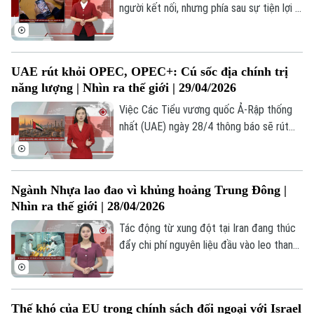
người kết nối, nhưng phía sau sự tiện lợi là
những thuật toán tinh vi giữ chân người
dùng. Từ thiết kế gây nghiện đến tác
động tâm lý và thách thức quản lý, vấn đề
UAE rút khỏi OPEC, OPEC+: Cú sốc địa chính trị
này đang trở thành tâm điểm tranh luận
năng lượng | Nhìn ra thế giới | 29/04/2026
toàn cầu về công nghệ số.
Việc Các Tiểu vương quốc Ả-Rập thống
Liên hệ đường dây nóng (bấm để gọi)
nhất (UAE) ngày 28/4 thông báo sẽ rút
Tòa soạn
Tòa soạn
khỏi OPEC, OPEC+ kể từ ngày 1/5, sau
gần 60 năm là thành viên, đã tạo ra một
0865.116.699 (hotline)
0865.116.699
cú sốc lớn đối với thị trường năng lượng
Ngành Nhựa lao đao vì khủng hoảng Trung Đông |
toàn cầu. Sự rút lui của một trong những
Nhìn ra thế giới | 28/04/2026
nhà sản xuất lớn nhất trong khối không chỉ
làm suy yếu cấu trúc nội tại của tổ chức,
Tác động từ xung đột tại Iran đang thúc
mà còn đặt ra câu hỏi về tương lai của cơ
đẩy chi phí nguyên liệu đầu vào leo thang.
chế hợp tác dầu mỏ toàn cầu.
Nhựa – vật liệu phổ biến trong nhiều sản
phẩm từ đồ dùng một lần đến bao bì –
đang chịu áp lực lớn khi giá dầu tăng
Thế khó của EU trong chính sách đối ngoại với Israel
mạnh. Điều này không chỉ ảnh hưởng đến