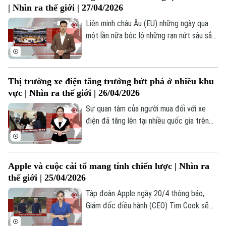
| Nhìn ra thế giới | 27/04/2026
một số mặt hàng cụ thể mà còn lan rộng
ra toàn bộ chuỗi cung ứng, khiến giá thành
Liên minh châu Âu (EU) những ngày qua
sản phẩm khó kiểm soát.
một lần nữa bộc lộ những rạn nứt sâu sắc
trong chính sách đối ngoại khi nỗ lực gây
sức ép mạnh hơn lên Israel đã không đạt
được đồng thuận khi vấp phải sự phản đối
Thị trường xe điện tăng trưởng bứt phá ở nhiều khu
quyết liệt từ Đức và Italy, khiến kế hoạch
vực | Nhìn ra thế giới | 26/04/2026
rơi vào bế tắc.
Sự quan tâm của người mua đối với xe
điện đã tăng lên tại nhiều quốc gia trên
khắp thế giới, kể từ khi chiến sự bùng nổ
ở Iran vào cuối tháng 2, khiến giá nhiên
liệu tăng cao. Tại Châu Âu, doanh số bán
Apple và cuộc cải tổ mang tính chiến lược | Nhìn ra
xe điện đã tăng vọt 51% trong tháng 3
thế giới | 25/04/2026
vừa qua. Đặc biệt, các nước khu vực Bắc
Âu có tốc độ điện khí hóa nhanh nhất,
Tập đoàn Apple ngày 20/4 thông báo,
Bản quyền thuộc về Cơ quan Báo và Phát thanh Truyền hình Hà Nội Giấy
được hỗ trợ bởi mức lương cao hơn, các
Giám đốc điều hành (CEO) Tim Cook sẽ
phép số: Số 63/GP-TTDT, cấp ngày 10/05/2023
khoản trợ cấp hào phóng và cơ sở hạ tầng
chính thức rời vị trí lãnh đạo vào đầu