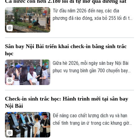
Cả nước còn hơn 2.180 lối đi tự mở qua đường sắt
km, bổ sung các tuyến kết nối và đầu tư
đường đôi trên một số đoạn để nâng cao
Từ đầu năm 2026 đến nay, các địa
hiệu quả khai thác.
phương đã rào đóng, xóa bỏ 255 lối đi tự
mở nguy hiểm qua đường sắt. Tuy nhiên,
cả nước vẫn còn hơn 2.180 lối đi tự mở
cần tiếp tục xóa bỏ để bảo đảm an toàn
Sân bay Nội Bài triển khai check-in bằng sinh trắc
giao thông.
học
Giữa hè 2026, mỗi ngày sân bay Nội Bài
phục vụ trung bình gần 700 chuyến bay
với hơn 100.000 lượt hành khách. Để nâng
cao chất lượng dịch vụ và hạn chế tình
trạng ùn ứ trong các khung giờ cao điểm,
Check-in sinh trắc học: Hành trình mới tại sân bay
Cảng Hàng không quốc tế Nội Bài đã đưa
Nội Bài
vào trang bị hệ thống Kiosk check-in bằng
sinh trắc học.
Để nâng cao chất lượng dịch vụ và hạn
chế tình trạng ùn ứ trong các khung giờ
cao điểm, Cảng Hàng không quốc tế Nội
Bài đã đưa vào trang bị hệ thống Kiosk