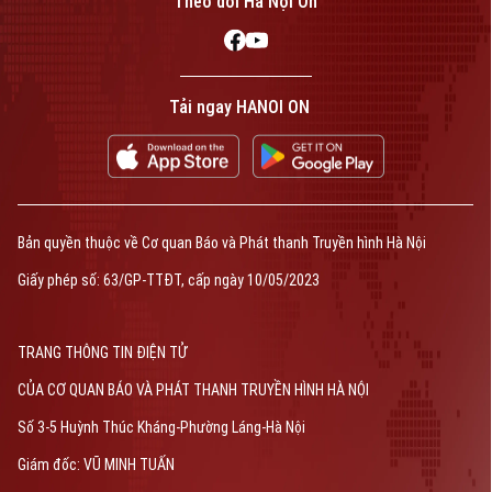
Theo dõi Hà Nội On
Tải ngay HANOI ON
Bản quyền thuộc về Cơ quan Báo và Phát thanh Truyền hình Hà Nội
Giấy phép số: 63/GP-TTĐT, cấp ngày 10/05/2023
TRANG THÔNG TIN ĐIỆN TỬ
CỦA CƠ QUAN BÁO VÀ PHÁT THANH TRUYỀN HÌNH HÀ NỘI
Số 3-5 Huỳnh Thúc Kháng-Phường Láng-Hà Nội
Giám đốc: VŨ MINH TUẤN