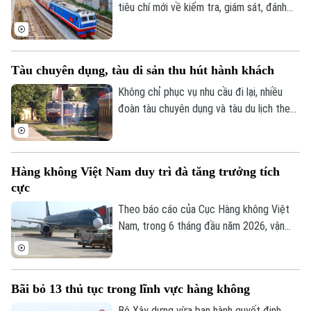
tiêu chí mới về kiểm tra, giám sát, đánh
giá và nghiệm thu chất lượng dịch vụ quản
lý, bảo trì kết cấu hạ tầng đường sắt quốc
gia.
Tàu chuyên dụng, tàu di sản thu hút hành khách
Không chỉ phục vụ nhu cầu đi lại, nhiều
đoàn tàu chuyên dụng và tàu du lịch theo
chủ đề đang trở thành sản phẩm trải
nghiệm, góp phần gia tăng lượng hành
khách, tạo động lực phát triển cho ngành
Hàng không Việt Nam duy trì đà tăng trưởng tích
đường sắt.
cực
Theo báo cáo của Cục Hàng không Việt
Nam, trong 6 tháng đầu năm 2026, vận
chuyển hành khách quốc tế đạt 26,2 triệu
khách đạt tăng 15,4% so với cùng kỳ năm
2025 và vận chuyển hành khách nội địa
Bãi bỏ 13 thủ tục trong lĩnh vực hàng không
đạt 18,7 triệu khách, tăng 0,3% so với
cùng kỳ năm 2025.
Bộ Xây dựng vừa ban hành quyết định
Theo dõi Hà Nội On