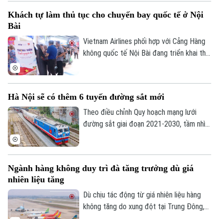
đánh dấu dự án chính thức bước vào giai
Khách tự làm thủ tục cho chuyến bay quốc tế ở Nội
đoạn thi công kết cấu ngầm.
Điện ảnh
Bài
Vietnam Airlines phối hợp với Cảng Hàng
Thời trang
không quốc tế Nội Bài đang triển khai thử
nghiệm hệ thống kiosk tự động tại sân
Âm nhạc
bay quốc tế Nội Bài. Theo đó, hành khách
có thể tự làm thủ tục, gửi hành lý ký gửi
Hà Nội sẽ có thêm 6 tuyến đường sắt mới
qua hệ thống sẽ rút ngắn quá trình làm thủ
tục, giảm thời gian chờ tại khu vực check-
Theo điều chỉnh Quy hoạch mạng lưới
in vào các khung giờ cao điểm.
đường sắt giai đoạn 2021-2030, tầm nhìn
đến năm 2050, khu vực Hà Nội sẽ có
thêm 4 tuyến đường sắt quốc gia và 2
tuyến tốc độ cao.
Ngành hàng không duy trì đà tăng trưởng dù giá
nhiên liệu tăng
Dù chịu tác động từ giá nhiên liệu hàng
không tăng do xung đột tại Trung Đông,
thị trường hàng không Việt Nam vẫn ghi