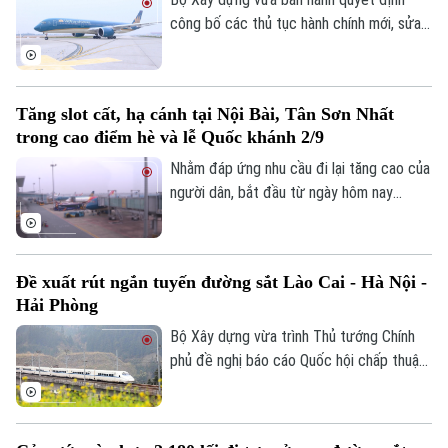
công bố các thủ tục hành chính mới, sửa
đổi, bổ sung và bãi bỏ trong lĩnh vực hàng
không. Đáng chú ý, có 13 thủ tục hành
chính chính thức được bãi bỏ.
Tăng slot cất, hạ cánh tại Nội Bài, Tân Sơn Nhất
trong cao điểm hè và lễ Quốc khánh 2/9
Nhằm đáp ứng nhu cầu đi lại tăng cao của
người dân, bắt đầu từ ngày hôm nay
(15/7), Cục Hàng không Việt Nam đã
chính thức điều chỉnh tăng lượt cất, hạ
cánh tại hai sân bay lớn nhất cả nước là
Đề xuất rút ngắn tuyến đường sắt Lào Cai - Hà Nội -
Nội Bài và Tân Sơn Nhất.
Hải Phòng
Bộ Xây dựng vừa trình Thủ tướng Chính
phủ đề nghị báo cáo Quốc hội chấp thuận
điều chỉnh chủ trương đầu tư tuyến
đường sắt Lào Cai - Hà Nội - Hải Phòng,
theo hướng rút ngắn bớt tuyến chính 27