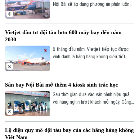
Nội Bài sẽ áp dụng phương án phân luồng
giao thông mới tại cả Nhà ga hành khách
T1 và T2, với nhiều thay đổi liên quan đến
đường tiếp cận, khu vực đón trả khách và
Vietjet đầu tư đội tàu hơn 600 máy bay đến năm
các bãi đỗ ô tô.
2030
6 tháng đầu năm, Vietjet tiếp tục được
Chuyên mục
vinh danh là hãng hàng không siêu tiết
kiệm tốt nhất thế giới, top 10 hãng hàng
Thời sự
không chi phí thấp an toàn nhất năm 2026,
nơi làm việc tốt nhất toàn cầu, nơi làm
Sân bay Nội Bài mở thêm 4 kiosk sinh trắc học
Hà Nội
việc tốt nhất châu Á. Tiền đề tăng trưởng
Hà Nội
mạnh mẽ nửa đầu năm 2026 cũng là động
Sau thời gian đưa vào vận hành hiệu quả
Chính trị
lực để đơn vị phấn đấu đầu tư đội tàu
với hàng nghìn lượt khách mỗi ngày, Cảng
Nhịp sống Hà Nội
Thế giới
hơn 600 máy bay đến năm 2030.
hàng không quốc tế Nội Bài vừa bổ sung
Xã hội
thêm 4 kiosk sinh trắc học tại nhà ga T1.
Người Hà Nội
Tin tức
Kinh tế
Việc mở rộng này nhằm đáp ứng nhu cầu
An ninh trật tự
Lộ diện quy mô đội tàu bay của các hãng hàng không
làm thủ tục hàng không tự động ngày
Khoảnh khắc Hà Nội
Quân sự
Việt Nam
Tin tức