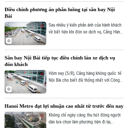
nhiều sân bay. Điều kiện thời tiết bất lợi
Điều chỉnh phương án phân luồng tại sân bay Nội
khiến nhiều chuyến bay phải bay chờ, điều
Bài
chỉnh kế hoạch khai thác.
Sau nhiều ý kiến phản ánh của hành khách
về bất tiện khi đón xe dịch vụ, Cảng Hàng
không quốc tế Nội Bài đã điều chỉnh
phương án phân luồng, cho phép xe công
nghệ đón khách tại khu vực có mái che và
Sân bay Nội Bài tiếp tục điều chỉnh làn xe dịch vụ
bổ sung lực lượng hỗ trợ ngay tại nhà ga.
đón khách
Hôm nay (5/8), Cảng hàng không quốc tế
Nội Bài cho biết đã thống nhất với Công
an cửa khẩu điều chỉnh làn đón khách
dành cho xe dịch vụ tại nhà ga T1 sau khi
tiếp nhận phản ánh của hành khách về
Hanoi Metro đạt lợi nhuận cao nhất từ trước đến nay
những bất tiện.
Không chỉ ngày càng thu hút đông người
dân lựa chọn làm phương tiện đi lại,