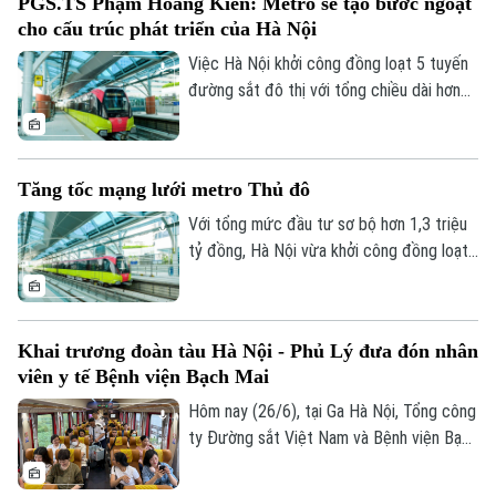
PGS.TS Phạm Hoàng Kiên: Metro sẽ tạo bước ngoặt
dự phòng trong suốt thời gian ở trên máy
cho cấu trúc phát triển của Hà Nội
bay.
Việc Hà Nội khởi công đồng loạt 5 tuyến
đường sắt đô thị với tổng chiều dài hơn
300km được đánh giá là bước đi mang
tính đột phá trong phát triển hạ tầng giao
thông của Thủ đô. Không chỉ giải quyết
Tăng tốc mạng lưới metro Thủ đô
nhu cầu đi lại, mạng lưới metro còn tạo
nền tảng để phát triển đô thị theo mô
Với tổng mức đầu tư sơ bộ hơn 1,3 triệu
hình TOD, mở rộng không gian tăng trưởng
tỷ đồng, Hà Nội vừa khởi công đồng loạt
và nâng cao chất lượng sống của người
5 tuyến đường sắt đô thị có chiều dài hơn
dân.
300km. Đây là chương trình đầu tư hạ
tầng giao thông lớn nhất từ trước tới nay
Khai trương đoàn tàu Hà Nội - Phủ Lý đưa đón nhân
của Thủ đô, đánh dấu bước chuyển từ
viên y tế Bệnh viện Bạch Mai
phát triển riêng lẻ từng dự án sang xây
dựng mạng lưới metro đồng bộ, hiện đại.
Hôm nay (26/6), tại Ga Hà Nội, Tổng công
ty Đường sắt Việt Nam và Bệnh viện Bạch
Mai long trọng tổ chức lễ khai trương
"Đoàn tàu Bạch Mai", mở đầu cho chuỗi