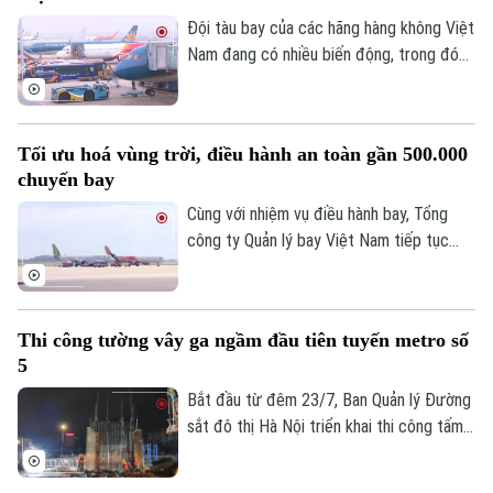
càng tăng của người dân.
Nhà đất
Công nghệ
Ẩm thực
Đội tàu bay của các hãng hàng không Việt
Hồ sơ
Cafe sáng
Nam đang có nhiều biến động, trong đó
Tin tức
Tàu và Xe
Bamboo Airways là hãng thu hút sự chú ý
Người Việt 4 phương
Tài chính Ngân hàng
khi chỉ còn 3 tàu bay khai thác, giảm mạnh
Đầu tư
Ô tô
Giáo dục
so với giai đoạn cao điểm trước đây.
Doanh nghiệp
Tối ưu hoá vùng trời, điều hành an toàn gần 500.000
Căn hộ
Tàu
chuyến bay
Tin tức
Văn hóa
Cùng với nhiệm vụ điều hành bay, Tổng
Đất đai
Xe máy
Tuyển sinh
công ty Quản lý bay Việt Nam tiếp tục
Tin tức
Sức khỏe
Kinh nghiệm
đẩy mạnh các giải pháp tối ưu hóa vùng
Thị trường
Hướng nghiệp
trời và nâng cao năng lực khai thác.
Làng nghề
Y tế
Thể thao
Đánh giá
Thi công tường vây ga ngầm đầu tiên tuyến metro số
Di tích
Dinh dưỡng
5
Bóng đá
Giải trí
Bắt đầu từ đêm 23/7, Ban Quản lý Đường
Tư vấn sức khỏe
sắt đô thị Hà Nội triển khai thi công tấm
Quần vợt
Tin tức
Đã phát sóng
tường vây đầu tiên tại ga ngầm S3 của
Golf
tuyến Metro số 5 Văn Cao - Hòa Lạc,
Sao