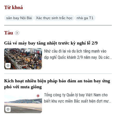
Từ khoá
sân bay Nội Bài
Xác thực sinh trắc học
nhà ga T1
Xu hướng
Tàu
Giá vé máy bay tăng nhiệt trước kỳ nghỉ lễ 2/9
Nhứ cầu đi lại và du lịch tăng mạnh vào
dịp nghỉ Quốc khánh 2/9 năm nay. Dù các
hãng hàng không đã bổ sung thêm chỗ,
giá vé trên một số đường bay đến các
điểm du lịch vẫn tăng cao, đặc biệt trong
Kích hoạt nhiều biện pháp bảo đảm an toàn bay ứng
những ngày cao điểm.
phó với mưa giông
Tổng công ty Quản lý bay Việt Nam cho
biết khu vực miền Bắc xuất hiện đợt mưa
dông mạnh trên diện rộng, ảnh hưởng
đáng kể đến hoạt động khai thác bay tại