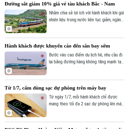
Đường sắt giảm 10% giá vé tàu khách Bắc - Nam
có hiệu lực từ ngày 16/8.
Nhằm chia sẻ lợi ích với hành khách khi giá
nhiên liệu trong nước liên tục giảm, ngành
Đường sắt thực hiện giảm 10% giá vé đối
với các đoàn tàu khách Bắc - Nam trong
thời gian từ ngày 1/7 đến hết ngày
Hành khách được khuyến cáo đến sân bay sớm
16/8/2026.
Bước vào cao điểm du lịch hè, nhu cầu đi
lại bằng đường hàng không tăng mạnh tại
Bản quyền thuộc về Cơ quan Báo và Phát thanh Truyền hình Hà Nội Giấy
nhiều sân bay trên cả nước. Trước tình
phép số: Số 63/GP-TTDT, cấp ngày 10/05/2023
trạng lượng khách gia tăng, Vietnam
TRANG THÔNG TIN ĐIỆN TỬ
Airlines Group khuyến cáo hành khách chủ
Từ 1/7, cấm dùng sạc dự phòng trên máy bay
CỦA CƠ QUAN BÁO VÀ PHÁT THANH TRUYỀN HÌNH HÀ NỘI
động sắp xếp thời gian đến sân bay sớm
để tránh ùn tắc và chậm chuyến.
Từ ngày 1/7, mỗi hành khách chỉ được
Số 3-5 Huỳnh Thúc Kháng-Phường Láng-Hà Nội
mang theo tối đa 2 sạc dự phòng lên máy
Giám đốc: VŨ MINH TUẤN
bay và bắt buộc phải để trong hành lý
xách tay, tuyệt đối không được ký gửi.
Phó Giám đốc: Nguyễn Kim Khiêm, Nguyễn Minh Đức, Nguyễn Thành Lợi
Hành khách cũng không được dùng sạc