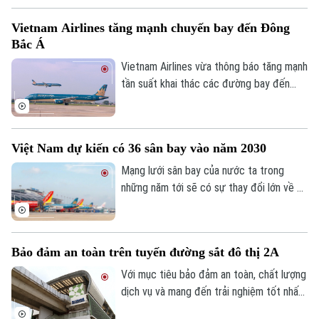
check-in bằng sinh trắc học, rút ngắn thời
Vietnam Airlines tăng mạnh chuyến bay đến Đông
gian làm thủ tục, giúp hành khách một trải
Bắc Á
nghiệm mới: chủ động, nhanh chóng và
gần như không còn cảm giác chờ đợi.
Vietnam Airlines vừa thông báo tăng mạnh
tần suất khai thác các đường bay đến
Nhật Bản, Hàn Quốc và Đài Loan nhằm
đáp ứng nhu cầu đi lại ngày càng cao,
đồng thời mở rộng kết nối giữa Việt Nam
Việt Nam dự kiến có 36 sân bay vào năm 2030
với các thị trường quốc tế trọng điểm.
Mạng lưới sân bay của nước ta trong
những năm tới sẽ có sự thay đổi lớn về cả
quy mô lẫn công suất thiết kế, nhằm đáp
ứng nhu cầu phát triển kinh tế và đi lại
của nhân dân. Theo quy hoạch điều chỉnh
Bảo đảm an toàn trên tuyến đường sắt đô thị 2A
đến năm 2030, cả nước sẽ hình thành 36
cảng hàng không, gồm 19 cảng quốc tế
Với mục tiêu bảo đảm an toàn, chất lượng
và 17 cảng nội địa.
dịch vụ và mang đến trải nghiệm tốt nhất
cho hành khách, Hà Nội Metro đang khẩn