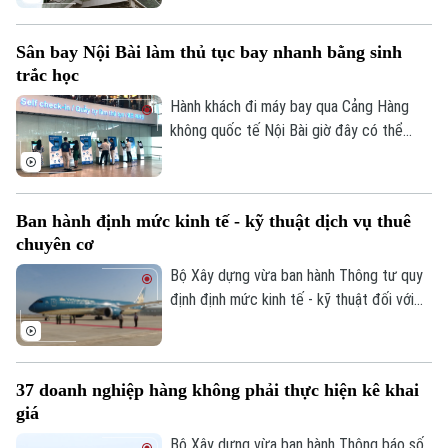
trương kiểm tra, rà soát các hạng mục
công trình trên tuyến 2A Cát Linh – Hà
Sân bay Nội Bài làm thủ tục bay nhanh bằng sinh
Đông.
trắc học
Liên hệ đường dây nóng (bấm để gọi)
Hành khách đi máy bay qua Cảng Hàng
không quốc tế Nội Bài giờ đây có thể
Tòa soạn
Tòa soạn
hoàn tất xác thực sinh trắc học chỉ trong
0865.116.699 (hotline)
0865.116.699
vài giây, nhờ hệ thống kiosk biometric mới
được đưa vào khai thác tại Nhà ga T1.
Ban hành định mức kinh tế - kỹ thuật dịch vụ thuê
chuyên cơ
Bộ Xây dựng vừa ban hành Thông tư quy
định định mức kinh tế - kỹ thuật đối với
dịch vụ thuê chuyên cơ chính thức sử
dụng ngân sách Nhà nước, trong đó có
tính đến yếu tố tàu bay dự bị, có hiệu lực
37 doanh nghiệp hàng không phải thực hiện kê khai
từ ngày 16/8.
giá
Bộ Xây dựng vừa ban hành Thông báo số