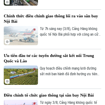
đường sắt đô thị Hà Nội cũng ghi nhận
những tín hiệu tích cực về hiệu quả hoạt
động. Trong 6 tháng đầu năm, Hanoi
Chính thức điều chỉnh giao thông lối ra vào sân bay
Metro đạt mức lợi nhuận cao nhất từ
Nội Bài
trước đến nay trong các kỳ báo cáo nửa
đầu năm.
Từ 7h sáng nay (3/8), Cảng Hàng không
quốc tế Nội Bài phối hợp với công an cửa
khẩu chính thức triển khai phương án phân
luồng giao thông mới tại khu vực tiếp cận
nhà ga hành khách T1 và T2. Những điều
Ưu tiên đầu tư các tuyến đường sắt kết nối Trung
chỉnh ngay tại lối ra - vào sân bay này
Quốc và Lào
nhằm giảm ùn tắc và tối ưu hóa giao
thông.
Quy hoạch điều chỉnh mạng lưới đường
sắt mới ban hành đã định hướng ưu tiên
đầu tư các tuyến đường kết nối với Trung
Quốc và Lào trước năm 2030.
Điều chỉnh tổ chức giao thông tại sân bay Nội Bài
Từ ngày 3/8, Cảng Hàng không quốc tế