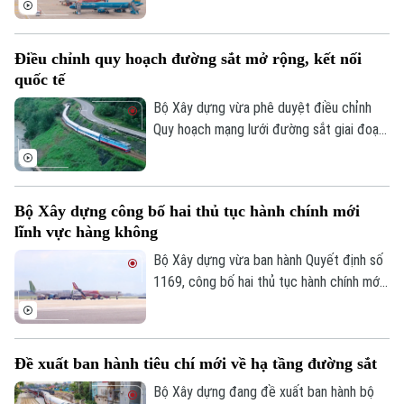
nhận tăng trưởng tích cực trong 6 tháng
đầu năm 2026 với hơn 45,4 triệu lượt hành
Điều chỉnh quy hoạch đường sắt mở rộng, kết nối
khách, tăng gần 10% so với cùng kỳ.
quốc tế
Bộ Xây dựng vừa phê duyệt điều chỉnh
Quy hoạch mạng lưới đường sắt giai đoạn
2021-2030, tầm nhìn đến năm 2050 với
định hướng mở rộng hệ thống đường sắt
quốc gia và tăng cường kết nối quốc tế.
Bộ Xây dựng công bố hai thủ tục hành chính mới
lĩnh vực hàng không
Bộ Xây dựng vừa ban hành Quyết định số
1169, công bố hai thủ tục hành chính mới
cùng nhiều nội dung sửa đổi, thay thế
trong lĩnh vực hàng không thuộc phạm vi
quản lý của Bộ.
Đề xuất ban hành tiêu chí mới về hạ tầng đường sắt
Bộ Xây dựng đang đề xuất ban hành bộ