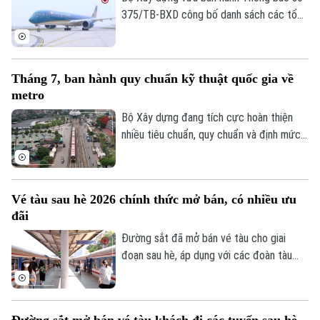
375/TB-BXD công bố danh sách các tổ
chức kinh doanh hàng hóa, dịch vụ hàng
không dân dụng phải thực hiện kê khai giá
từ tháng 7/2026 theo quy định của Luật
Tháng 7, ban hành quy chuẩn kỹ thuật quốc gia về
Giá, bảo đảm môi trường cạnh tranh lành
metro
mạnh.
Bộ Xây dựng đang tích cực hoàn thiện
nhiều tiêu chuẩn, quy chuẩn và định mức
trong lĩnh vực đường sắt, để kịp thời áp
dụng cho các dự án trong thời gian tới.
Tính đến ngày 30/6/2026, lĩnh vực đường
Vé tàu sau hè 2026 chính thức mở bán, có nhiều ưu
sắt các loại có 40 quy chuẩn và 1.791
đãi
tiêu chuẩn, trong đó có 854 tiêu chuẩn
Việt Nam và 937 tiêu chuẩn nước ngoài.
Đường sắt đã mở bán vé tàu cho giai
đoạn sau hè, áp dụng với các đoàn tàu
chạy từ ngày 17/8 đến hết 30/12/2026,
với nhiều ưu đãi đặc biệt.