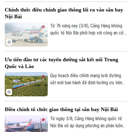
Xã hội
động. Trong 6 tháng đầu năm, Hanoi
Người Hà Nội
Chính thức điều chỉnh giao thông lối ra vào sân bay
Tin tức
Metro đạt mức lợi nhuận cao nhất từ
Kinh tế
Nội Bài
An ninh trật tự
trước đến nay trong các kỳ báo cáo nửa
Khoảnh khắc Hà Nội
Quân sự
đầu năm.
Từ 7h sáng nay (3/8), Cảng Hàng không
Tin tức
Nhà đất
Công nghệ
quốc tế Nội Bài phối hợp với công an cửa
Ẩm thực
Hồ sơ
khẩu chính thức triển khai phương án phân
Cafe sáng
Tin tức
Tàu và Xe
luồng giao thông mới tại khu vực tiếp cận
Người Việt 4 phương
nhà ga hành khách T1 và T2. Những điều
Tài chính Ngân hàng
Đầu tư
Ưu tiên đầu tư các tuyến đường sắt kết nối Trung
Ô tô
chỉnh ngay tại lối ra - vào sân bay này
Giáo dục
Quốc và Lào
Doanh nghiệp
nhằm giảm ùn tắc và tối ưu hóa giao
Căn hộ
Tàu
thông.
Quy hoạch điều chỉnh mạng lưới đường
Tin tức
Văn hóa
sắt mới ban hành đã định hướng ưu tiên
Đất đai
Xe máy
đầu tư các tuyến đường kết nối với Trung
Tuyển sinh
Tin tức
Sức khỏe
Quốc và Lào trước năm 2030.
Kinh nghiệm
Thị trường
Hướng nghiệp
Làng nghề
Điều chỉnh tổ chức giao thông tại sân bay Nội Bài
Y tế
Thể thao
Đánh giá
Từ ngày 3/8, Cảng Hàng không quốc tế
Di tích
Dinh dưỡng
Nội Bài sẽ áp dụng phương án phân luồng
Bóng đá
Giải trí