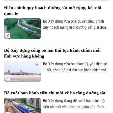
đầu năm 2026 với hơn 45,4 triệu lượt hành
Điều chỉnh quy hoạch đường sắt mở rộng, kết nối
khách, tăng gần 10% so với cùng kỳ.
quốc tế
Bộ Xây dựng vừa phê duyệt điều chỉnh
Quy hoạch mạng lưới đường sắt giai đoạn
2021-2030, tầm nhìn đến năm 2050 với
định hướng mở rộng hệ thống đường sắt
quốc gia và tăng cường kết nối quốc tế.
Bộ Xây dựng công bố hai thủ tục hành chính mới
lĩnh vực hàng không
Bộ Xây dựng vừa ban hành Quyết định số
1169, công bố hai thủ tục hành chính mới
cùng nhiều nội dung sửa đổi, thay thế
trong lĩnh vực hàng không thuộc phạm vi
quản lý của Bộ.
Đề xuất ban hành tiêu chí mới về hạ tầng đường sắt
Bộ Xây dựng đang đề xuất ban hành bộ
tiêu chí mới về kiểm tra, giám sát, đánh
giá và nghiệm thu chất lượng dịch vụ quản