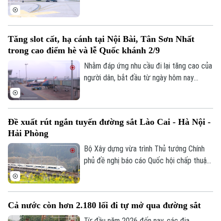
đổi, bổ sung và bãi bỏ trong lĩnh vực hàng
không. Đáng chú ý, có 13 thủ tục hành
chính chính thức được bãi bỏ.
Tăng slot cất, hạ cánh tại Nội Bài, Tân Sơn Nhất
trong cao điểm hè và lễ Quốc khánh 2/9
Nhằm đáp ứng nhu cầu đi lại tăng cao của
người dân, bắt đầu từ ngày hôm nay
(15/7), Cục Hàng không Việt Nam đã
chính thức điều chỉnh tăng lượt cất, hạ
cánh tại hai sân bay lớn nhất cả nước là
Đề xuất rút ngắn tuyến đường sắt Lào Cai - Hà Nội -
Nội Bài và Tân Sơn Nhất.
Hải Phòng
Bộ Xây dựng vừa trình Thủ tướng Chính
phủ đề nghị báo cáo Quốc hội chấp thuận
điều chỉnh chủ trương đầu tư tuyến
đường sắt Lào Cai - Hà Nội - Hải Phòng,
theo hướng rút ngắn bớt tuyến chính 27
Cả nước còn hơn 2.180 lối đi tự mở qua đường sắt
km, bổ sung các tuyến kết nối và đầu tư
đường đôi trên một số đoạn để nâng cao
Từ đầu năm 2026 đến nay, các địa