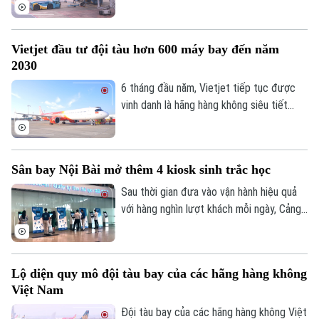
giao thông mới tại cả Nhà ga hành khách
Tư vấn sức khỏe
T1 và T2, với nhiều thay đổi liên quan đến
Quần vợt
Tin tức
Đã phát sóng
đường tiếp cận, khu vực đón trả khách và
Vietjet đầu tư đội tàu hơn 600 máy bay đến năm
các bãi đỗ ô tô.
Golf
Sao
2030
6 tháng đầu năm, Vietjet tiếp tục được
Điện ảnh
vinh danh là hãng hàng không siêu tiết
kiệm tốt nhất thế giới, top 10 hãng hàng
Thời trang
không chi phí thấp an toàn nhất năm 2026,
nơi làm việc tốt nhất toàn cầu, nơi làm
Âm nhạc
Sân bay Nội Bài mở thêm 4 kiosk sinh trắc học
việc tốt nhất châu Á. Tiền đề tăng trưởng
mạnh mẽ nửa đầu năm 2026 cũng là động
Sau thời gian đưa vào vận hành hiệu quả
lực để đơn vị phấn đấu đầu tư đội tàu
với hàng nghìn lượt khách mỗi ngày, Cảng
hơn 600 máy bay đến năm 2030.
hàng không quốc tế Nội Bài vừa bổ sung
thêm 4 kiosk sinh trắc học tại nhà ga T1.
Việc mở rộng này nhằm đáp ứng nhu cầu
Lộ diện quy mô đội tàu bay của các hãng hàng không
làm thủ tục hàng không tự động ngày
Việt Nam
càng tăng của người dân.
Đội tàu bay của các hãng hàng không Việt