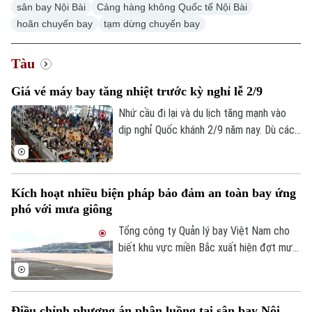
sân bay Nội Bài
Cảng hàng không Quốc tế Nội Bài
hoãn chuyến bay
tạm dừng chuyến bay
Tàu
Giá vé máy bay tăng nhiệt trước kỳ nghỉ lễ 2/9
Nhứ cầu đi lại và du lịch tăng mạnh vào
dịp nghỉ Quốc khánh 2/9 năm nay. Dù các
hãng hàng không đã bổ sung thêm chỗ,
giá vé trên một số đường bay đến các
điểm du lịch vẫn tăng cao, đặc biệt trong
Kích hoạt nhiều biện pháp bảo đảm an toàn bay ứng
những ngày cao điểm.
phó với mưa giông
Tổng công ty Quản lý bay Việt Nam cho
biết khu vực miền Bắc xuất hiện đợt mưa
dông mạnh trên diện rộng, ảnh hưởng
đáng kể đến hoạt động khai thác bay tại
nhiều sân bay. Điều kiện thời tiết bất lợi
Điều chỉnh phương án phân luồng tại sân bay Nội