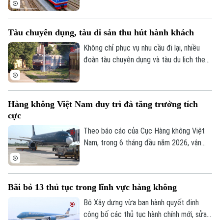
lý, bảo trì kết cấu hạ tầng đường sắt quốc
gia.
Tàu chuyên dụng, tàu di sản thu hút hành khách
Không chỉ phục vụ nhu cầu đi lại, nhiều
đoàn tàu chuyên dụng và tàu du lịch theo
chủ đề đang trở thành sản phẩm trải
nghiệm, góp phần gia tăng lượng hành
khách, tạo động lực phát triển cho ngành
Hàng không Việt Nam duy trì đà tăng trưởng tích
đường sắt.
cực
Theo báo cáo của Cục Hàng không Việt
Liên hệ đường dây nóng (bấm để gọi)
Nam, trong 6 tháng đầu năm 2026, vận
chuyển hành khách quốc tế đạt 26,2 triệu
Tòa soạn
Tòa soạn
khách đạt tăng 15,4% so với cùng kỳ năm
0865.116.699 (hotline)
0865.116.699
2025 và vận chuyển hành khách nội địa
Bãi bỏ 13 thủ tục trong lĩnh vực hàng không
đạt 18,7 triệu khách, tăng 0,3% so với
cùng kỳ năm 2025.
Bộ Xây dựng vừa ban hành quyết định
công bố các thủ tục hành chính mới, sửa