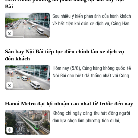
khiến nhiều chuyến bay phải bay chờ, điều
Bài
chỉnh kế hoạch khai thác.
Sau nhiều ý kiến phản ánh của hành khách
về bất tiện khi đón xe dịch vụ, Cảng Hàng
không quốc tế Nội Bài đã điều chỉnh
phương án phân luồng, cho phép xe công
nghệ đón khách tại khu vực có mái che và
Sân bay Nội Bài tiếp tục điều chỉnh làn xe dịch vụ
bổ sung lực lượng hỗ trợ ngay tại nhà ga.
đón khách
Hôm nay (5/8), Cảng hàng không quốc tế
Nội Bài cho biết đã thống nhất với Công
an cửa khẩu điều chỉnh làn đón khách
Chuyên mục
dành cho xe dịch vụ tại nhà ga T1 sau khi
tiếp nhận phản ánh của hành khách về
Thời sự
Hanoi Metro đạt lợi nhuận cao nhất từ trước đến nay
những bất tiện.
Không chỉ ngày càng thu hút đông người
Hà Nội
Hà Nội
dân lựa chọn làm phương tiện đi lại,
đường sắt đô thị Hà Nội cũng ghi nhận
Chính trị
Nhịp sống Hà Nội
Thế giới
những tín hiệu tích cực về hiệu quả hoạt