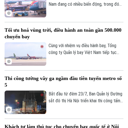
Nam đang có nhiều biến động, trong đó
Bamboo Airways là hãng thu hút sự chú ý
khi chỉ còn 3 tàu bay khai thác, giảm mạnh
so với giai đoạn cao điểm trước đây.
Tối ưu hoá vùng trời, điều hành an toàn gần 500.000
chuyến bay
Cùng với nhiệm vụ điều hành bay, Tổng
công ty Quản lý bay Việt Nam tiếp tục
đẩy mạnh các giải pháp tối ưu hóa vùng
trời và nâng cao năng lực khai thác.
Thi công tường vây ga ngầm đầu tiên tuyến metro số
5
Bắt đầu từ đêm 23/7, Ban Quản lý Đường
sắt đô thị Hà Nội triển khai thi công tấm
tường vây đầu tiên tại ga ngầm S3 của
tuyến Metro số 5 Văn Cao - Hòa Lạc,
đánh dấu dự án chính thức bước vào giai
Khách tự làm thủ tục cho chuyến bay quốc tế ở Nội