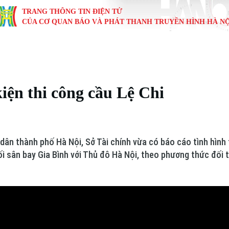
TRANG THÔNG TIN ĐIỆN TỬ
CỦA CƠ QUAN BÁO VÀ PHÁT THANH TRUYỀN HÌNH HÀ NỘ
KINH TẾ
NHÀ ĐẤT
TÀU VÀ XE
GIÁO DỤC
VĂN HÓA
SỨC KHỎ
i
Tin tức
Tin tức
Ô tô
Tin tức
Tin tức
Y tế
kiện thi công cầu Lệ Chi
ự
Cafe sáng
Đầu tư
Tàu
Tuyển sinh
Làng nghề
Dinh dư
Nội
Tài chính Ngân hàng
Căn hộ
Xe máy
Hướng nghiệp
Di tích
Tư vấn 
ân thành phố Hà Nội, Sở Tài chính vừa có báo cáo tình hình t
iệt 4 phương
Doanh nghiệp
Đất đai
Thị trường
i sân bay Gia Bình với Thủ đô Hà Nội, theo phương thức đối 
Kinh nghiệm
Đánh giá