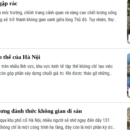
gập rác
ện môi trường, chỉnh trang cảnh quan và nâng cao chất lượng sống
 sẽ trở thành không gian xanh giữa lòng Thủ đô. Tuy nhiên, thực
hải phủ kín mặt nước, gây ô nhiễm và ảnh hưởng đến dòng chảy.
p thể của Hà Nội
trên nhiều lĩnh vực, khu vực kinh tế tập thể không chỉ tạo việc
còn góp phần xây dựng chuỗi giá trị. Khi được tháo gỡ những
ng lực quan trọng đóng góp vào tăng trưởng nhanh và bền vững
ưng đánh thức không gian di sản
qua khu phố cổ Hà Nội, nhiều người sẽ nhớ ngay đến dãy 131
hông chỉ là một công trình hạ tầng, đây còn là một phần ký ức