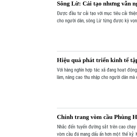
Sông Lừ: Cải tạo nhưng vẫn n
Được đầu tư cải tạo với mục tiêu cải thi
cho người dân, sông Lừ từng được kỳ vọng
tế hiện nay, nhiều đoạn sông vẫn bị rác t
Hiệu quả phát triển kinh tế tậ
Với hàng nghìn hợp tác xã đang hoạt động 
làm, nâng cao thu nhập cho người dân mà 
điểm nghẽn đây sẽ là một trong những độ
của Thủ đô.
Chỉnh trang vòm cầu Phùng H
Nhắc đến tuyến đường sắt trên cao chạy 
vòm cầu đá mang dấu ấn hơn một thế kỷ. K