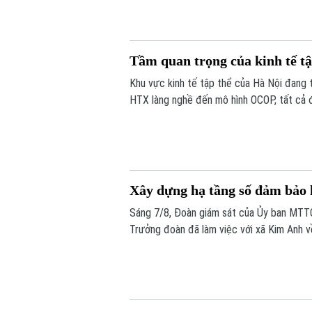
Tầm quan trọng của kinh tế tậ
Khu vực kinh tế tập thể của Hà Nội đang 
HTX làng nghề đến mô hình OCOP, tất cả đ
thúc đẩy tiêu dùng. Đặc biệt, để Hà Nội 
chính là một trong những khu vực còn nh
Xây dựng hạ tầng số đảm bảo h
Sáng 7/8, Đoàn giám sát của Ủy ban MTT
Trưởng đoàn đã làm việc với xã Kim Anh v
trong giải quyết thủ tục hành chính, cung 
chức mô hình chính quyền địa phương hai 