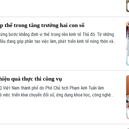
p thể trong tăng trưởng hai con số
từng bước khẳng định vị thế trong nền kinh tế Thủ đô. Từ những
ều đang góp phần tạo việc làm, phát triển kinh tế nông thôn và
đạt mục tiêu tăng trưởng GRDP ở mức hai con số, kinh tế tập thể
iều tiềm năng cần được đánh thức.
iệu quả thực thi công vụ
Q Việt Nam thành phố do Phó Chủ tịch Phạm Anh Tuấn làm
ề việc triển khai chuyển đổi số, ứng dụng khoa học, công nghệ
cấp dịch vụ công khi thực hiện sắp xếp đơn vị hành chính và tổ
cấp trên địa bàn xã năm 2026.