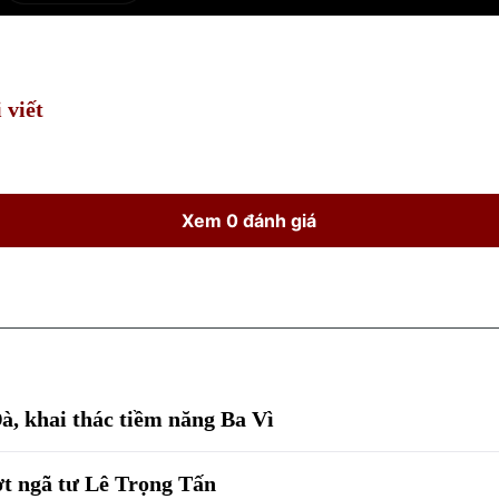
Current
Duration
Time
 viết
Xem 0 đánh giá
à, khai thác tiềm năng Ba Vì
ợt ngã tư Lê Trọng Tấn