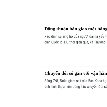
đô thị của Thủ đô. Trong thời gian tới, k
huy giá trị di sản, mở ra một không gian vă
Đồng thuận bàn giao mặt bằn
Xác định sự ủng hộ của người dân là yếu
gian Quốc lộ 1A, thời gian qua, xã Thượng
dân và doanh nghiệp đã sớm đồng thuận, b
Chuyển đổi số gắn với vận hà
Sáng 7/8, Đoàn giám sát của Ban Khoa h
tình hình thực hiện công tác chuyển đổi s