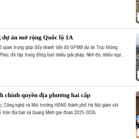
hu vực này sẽ được chỉnh trang theo hướng bảo tồn kết hợp phát
n hóa, nghệ thuật và du lịch mới.
g dự án mở rộng Quốc lộ 1A
 tố quan trọng giúp đẩy nhanh tiến độ GPMB dự án Trục không
 Phúc đã tập trung đồng loạt nhiều giải pháp. Nhờ đó, nhiều người
àn giao đất để thực hiện siêu dự án 162.000 tỷ đồng này.
nh chính quyền địa phương hai cấp
ọc, Công nghệ và Môi trường HĐND thành phố Hà Nội giám sát
ố trên địa bàn xã Quang Minh giai đoạn 2025-2026.