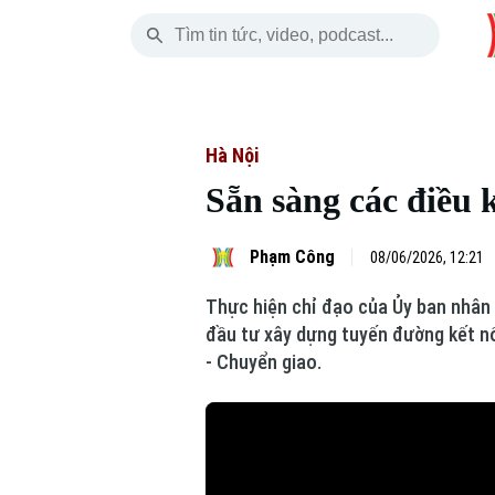
Thứ Bảy
THỜI SỰ
HÀ NỘI
THẾ GIỚI
08 Tháng 08, 2026
Hà Nội
Nhịp sống Hà Nộ
Tin tức
Hà Nội
Sẵn sàng các điều 
Chính trị
Người Hà Nội
Quân s
Xã hội
Khoảnh khắc Hà 
Hồ sơ
Phạm Công
08/06/2026, 12:21
Thực hiện chỉ đạo của Ủy ban nhân d
An ninh trật tự
Ẩm thực
Người V
đầu tư xây dựng tuyến đường kết nố
- Chuyển giao.
Công nghệ
Skip Ad