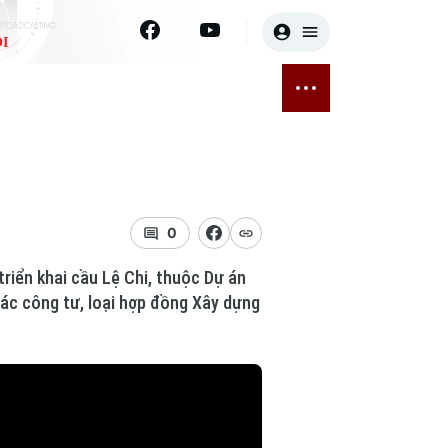
I
E
THỂ THAO
GIẢI TRÍ
ĐÃ PHÁT SÓNG
Bóng đá
Tin tức
ỡng
Quần vợt
Sao
sức khỏe
Golf
Điện ảnh
0
riển khai cầu Lệ Chi, thuộc Dự án
Thời trang
tác công tư, loại hợp đồng Xây dựng
Âm nhạc