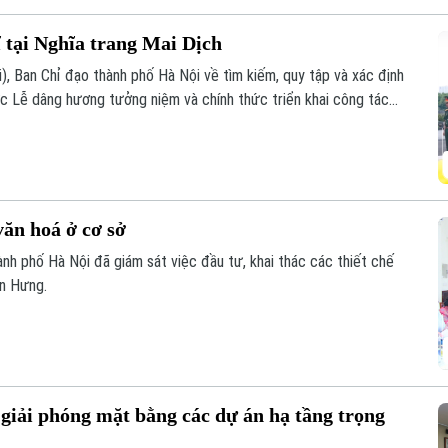
ĩ tại Nghĩa trang Mai Dịch
i), Ban Chỉ đạo thành phố Hà Nội về tìm kiếm, quy tập và xác định
chức Lễ dâng hương tưởng niệm và chính thức triển khai công tác
c thông tin để phục vụ giám định ADN.
văn hoá ở cơ sở
nh phố Hà Nội đã giám sát việc đầu tư, khai thác các thiết chế
ến Hưng.
giải phóng mặt bằng các dự án hạ tầng trọng