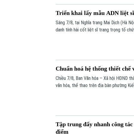
Triển khai lấy mẫu ADN liệt s
Sáng 7/8, tại Nghĩa trang Mai Dịch (Hà Nộ
danh tính hài cốt liệt sĩ trang trọng tổ 
lấy mẫu hài cốt liệt sĩ chưa xác định đượ
Chuẩn hoá hệ thống thiết chế 
Chiều 7/8, Ban Văn hóa – Xã hội HĐND thà
văn hóa, thể thao trên địa bàn phường Ki
Tập trung đẩy nhanh công tác 
điểm