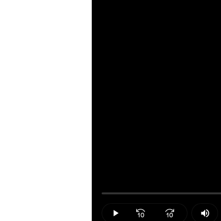
Loaded
:
0.00%
Play
Mut