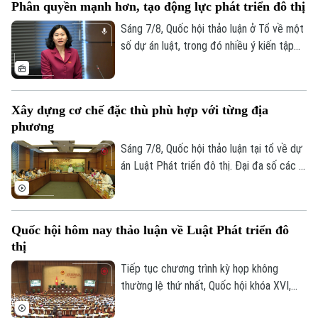
Phân quyền mạnh hơn, tạo động lực phát triển đô thị
sáng tạo, chuyển đổi số, các đại biểu tập
trung làm rõ trách nhiệm của người đứng
Sáng 7/8, Quốc hội thảo luận ở Tổ về một
đầu và cơ chế loại trừ trách nhiệm hình sự
số dự án luật, trong đó nhiều ý kiến tập
trong những trường hợp phát sinh rủi ro
trung vào Dự án Luật Phát triển đô thị.
khách quan.
Một trong những điểm nhận được nhiều
sự đồng tình trong dự án Luật Phát triển
Xây dựng cơ chế đặc thù phù hợp với từng địa
đô thị là cách tiếp cận mới: thay vì chờ
phương
Trung ương tháo gỡ từng vướng mắc, dự
thảo luật mở rộng quyền chủ động cho
Sáng 7/8, Quốc hội thảo luận tại tổ về dự
địa phương, đi cùng trách nhiệm giải trình.
án Luật Phát triển đô thị. Đại đa số các ý
kiến đánh giá cao dự án có sự đổi mới tư
duy làm luật mạnh mẽ. Tuy nhiên, đại biểu
Theo dõi Hà Nội On
cho rằng việc xây dựng cơ chế đặc thù
Quốc hội hôm nay thảo luận về Luật Phát triển đô
phải căn cứ vào tình hình, đặc điểm của
thị
mỗi địa phương.
Tiếp tục chương trình kỳ họp không
thường lệ thứ nhất, Quốc hội khóa XVI,
hôm nay (7/8), Quốc hội nghe trình bày Tờ