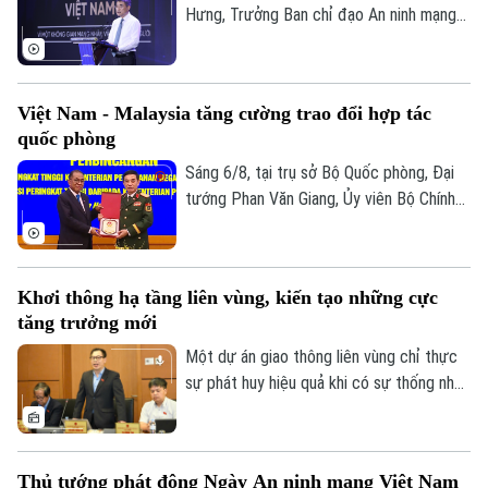
chính sách.
Hưng, Trưởng Ban chỉ đạo An ninh mạng
quốc gia đã dự lễ kỷ niệm Ngày An ninh
Liên hệ đường dây nóng (bấm để gọi)
mạng Việt Nam (6/8/2024 – 6/8/2026).
Tòa soạn
Tòa soạn
Chương trình nằm trong khuôn khổ chuỗi
Việt Nam - Malaysia tăng cường trao đổi hợp tác
hoạt động do Ban Chỉ đạo An ninh mạng
0865.116.699 (hotline)
0865.116.699
quốc phòng
quốc gia phối hợp với Bộ Công an tổ chức
với chủ đề “Vì một không gian mạng nhân
Sáng 6/8, tại trụ sở Bộ Quốc phòng, Đại
văn cho mỗi người”.
tướng Phan Văn Giang, Ủy viên Bộ Chính
trị, Phó thủ tướng Chính phủ, Bộ trưởng
Bộ Quốc phòng đã chủ trì Lễ đón và Hội
đàm với Bộ trưởng Quốc phòng Malaysia
Khơi thông hạ tầng liên vùng, kiến tạo những cực
Dato' Seri Mohamed Khaled bin Nordin.
tăng trưởng mới
Một dự án giao thông liên vùng chỉ thực
sự phát huy hiệu quả khi có sự thống nhất
trong tổ chức thực hiện và bảo đảm hài
hòa lợi ích giữa Nhà nước, địa phương và
người dân. Đây là vấn đề được nhiều đại
Thủ tướng phát động Ngày An ninh mạng Việt Nam
biểu Quốc hội đặt ra khi thảo luận tại tổ