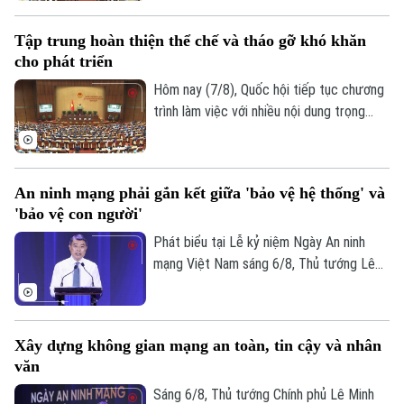
trình và Báo cáo thẩm tra về ba dự án
luật quan trọng, trong đó có Luật Phát
Tập trung hoàn thiện thể chế và tháo gỡ khó khăn
triển đô thị.
cho phát triển
Hôm nay (7/8), Quốc hội tiếp tục chương
trình làm việc với nhiều nội dung trọng
tâm về công tác lập pháp và xem xét các
cơ chế, chính sách phát triển đặc thù.
Trong đó, Dự án Luật Phát triển đô thị
An ninh mạng phải gắn kết giữa 'bảo vệ hệ thống' và
được kỳ vọng tháo gỡ điểm nghẽn về thể
'bảo vệ con người'
chế, hạ tầng, nguồn lực và quản trị, thúc
đẩy các đô thị phát triển nhanh, bền
Phát biểu tại Lễ kỷ niệm Ngày An ninh
vững.
mạng Việt Nam sáng 6/8, Thủ tướng Lê
Minh Hưng - Trưởng Ban Chỉ đạo An ninh
mạng quốc gia yêu cầu công tác bảo đảm
an ninh mạng phải gắn kết chặt chẽ giữa
Xây dựng không gian mạng an toàn, tin cậy và nhân
"bảo vệ hệ thống" và "bảo vệ con người",
văn
lấy sự an toàn, bình yên và hạnh phúc của
Nhân dân làm thước đo cao nhất cho mọi
Sáng 6/8, Thủ tướng Chính phủ Lê Minh