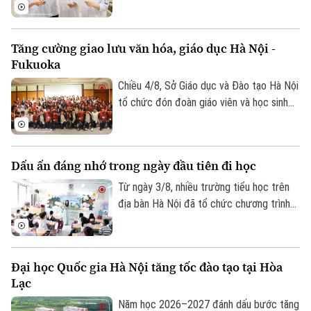
phạm vi toàn quốc. Việc lọc ảo được
thực hiện 6 lần theo quy trình và sẽ kết
thúc vào ngày 9/8.
Tăng cường giao lưu văn hóa, giáo dục Hà Nội -
Fukuoka
Chiều 4/8, Sở Giáo dục và Đào tạo Hà Nội
tổ chức đón đoàn giáo viên và học sinh
tỉnh Fukuoka, Nhật Bản đến học tập, tìm
hiểu văn hóa, cuộc sống của người Việt
Nam.
Dấu ấn đáng nhớ trong ngày đầu tiên đi học
Từ ngày 3/8, nhiều trường tiểu học trên
địa bàn Hà Nội đã tổ chức chương trình
đón học sinh lớp 1 trong không khí rộn
ràng, ấm áp. Đây là cột mốc đánh dấu
bước chuyển quan trọng của các em từ
Đại học Quốc gia Hà Nội tăng tốc đào tạo tại Hòa
bậc mầm non lên tiểu học, mở đầu hành
Lạc
trình chinh phục tri thức với nhiều trải
nghiệm mới.
Năm học 2026–2027 đánh dấu bước tăng