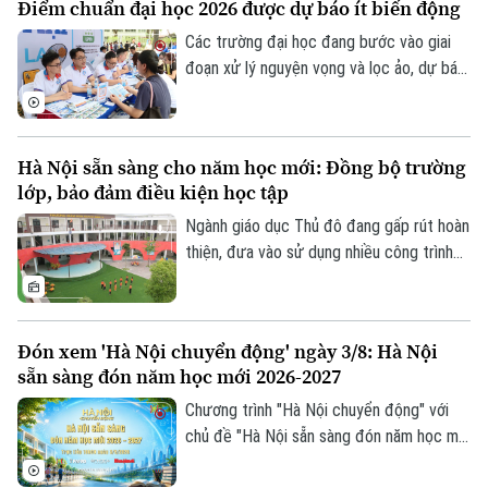
Điểm chuẩn đại học 2026 được dự báo ít biến động
xuất sắc trong kỳ thi vào lớp 10 THPT và
THPT chuyên.
Các trường đại học đang bước vào giai
đoạn xử lý nguyện vọng và lọc ảo, dự báo
điểm chuẩn năm nay đang được nhiều thí
sinh và phụ huynh đặc biệt quan tâm.
Theo nhận định của các chuyên gia và
Hà Nội sẵn sàng cho năm học mới: Đồng bộ trường
nhiều cơ sở đào tạo, điểm chuẩn đại học
lớp, bảo đảm điều kiện học tập
năm 2026 nhìn chung sẽ không có nhiều
biến động so với năm trước.
Ngành giáo dục Thủ đô đang gấp rút hoàn
thiện, đưa vào sử dụng nhiều công trình
trường học được nâng cấp, xây mới đồng
bộ trước khai giảng. Việc chủ động chuẩn
bị hạ tầng trường lớp được kỳ vọng sẽ
Đón xem 'Hà Nội chuyển động' ngày 3/8: Hà Nội
giải tỏa sức ép cho các phụ huynh, đồng
sẵn sàng đón năm học mới 2026-2027
thời tạo đà bứt phá cho năm học mới.
Chương trình "Hà Nội chuyển động" với
chủ đề "Hà Nội sẵn sàng đón năm học mới
2026-2027" sẽ phát sóng trực tiếp trên