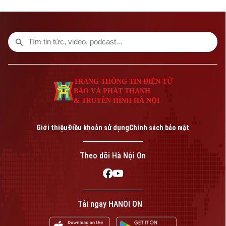
các nền tảng của Cơ quan Báo và phát
thanh, truyền hình Hà Nội vào 19h hôm
nay, ngày 3/8.
TRANG THÔNG TIN ĐIỆN TỬ
BÁO VÀ PHÁT THANH
& TRUYỀN HÌNH HÀ NỘI
Giới thiệu
Điều khoản sử dụng
Chính sách bảo mật
Theo dõi Hà Nội On
Tải ngay HANOI ON