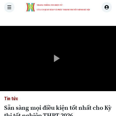
TRANG THÔNG TIN ĐIỆN TỬ
CỦA CƠ QUAN BÁO VÀ PHÁT THANH TRUYỀN HÌNH HÀ NỘI
THỜI SỰ
HÀ NỘI
THẾ GIỚI
KINH TẾ
NHÀ ĐẤT
Play
Video
Tin tức
Sẵn sàng mọi điều kiện tốt nhất cho Kỳ
thi tốt nghiệp THPT 2026