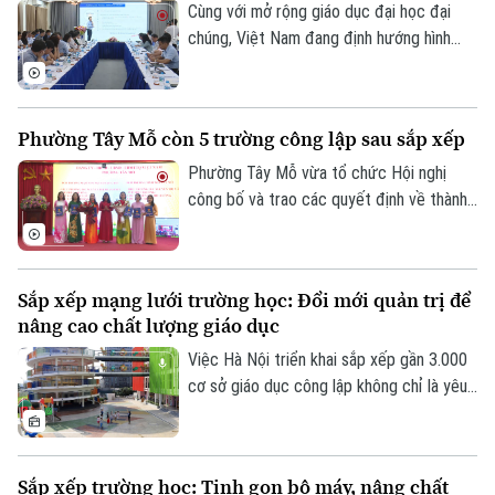
Cùng với mở rộng giáo dục đại học đại
chúng, Việt Nam đang định hướng hình
thành một mạng lưới các cơ sở giáo dục
đại học trọng điểm, trong đó có từ 3-5
đại học tinh hoa làm hạt nhân dẫn dắt.
Phường Tây Mỗ còn 5 trường công lập sau sắp xếp
Phường Tây Mỗ vừa tổ chức Hội nghị
công bố và trao các quyết định về thành
lập trường và công tác cán bộ đối với các
cơ sở giáo dục mầm non, tiểu học, THCS
công lập thuộc quản lý của UBND phường.
Sắp xếp mạng lưới trường học: Đổi mới quản trị để
nâng cao chất lượng giáo dục
Việc Hà Nội triển khai sắp xếp gần 3.000
cơ sở giáo dục công lập không chỉ là yêu
cầu về tinh gọn tổ chức bộ máy mà còn là
bước đi nhằm cơ cấu lại nguồn lực, đổi
mới phương thức quản trị và nâng cao
Sắp xếp trường học: Tinh gọn bộ máy, nâng chất
chất lượng dạy học.