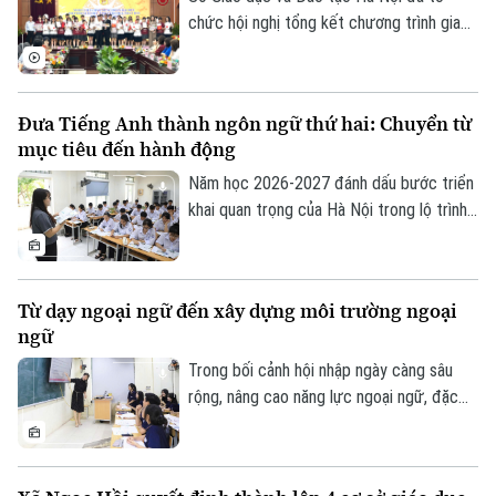
trò đang rất khẩn trương, sẵn sàng cho kỳ
chức hội nghị tổng kết chương trình giao
thi sắp tới.
lưu văn hóa, giáo dục giữa học sinh thành
phố Hà Nội và tỉnh Fukuoka, Nhật Bản
năm 2026. Chương trình nhằm tăng cường
Đưa Tiếng Anh thành ngôn ngữ thứ hai: Chuyển từ
gắn kết giữa các trường học của hai địa
mục tiêu đến hành động
phương, tạo cơ hội để giáo viên, học sinh
giao lưu, chia sẻ kinh nghiệm trong quản
Năm học 2026-2027 đánh dấu bước triển
lý, giảng dạy và học tập.
khai quan trọng của Hà Nội trong lộ trình
đưa tiếng Anh trở thành ngôn ngữ thứ hai
trong trường học. Với quyết tâm thực
hiện mục tiêu này, thành phố ưu tiên đầu
Từ dạy ngoại ngữ đến xây dựng môi trường ngoại
tư cho đội ngũ giáo viên, cơ sở vật chất
ngữ
và học liệu.
Trong bối cảnh hội nhập ngày càng sâu
rộng, nâng cao năng lực ngoại ngữ, đặc
biệt là tiếng Anh, đang trở thành yêu cầu
cấp thiết đối với giáo dục Việt Nam.