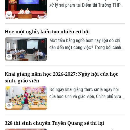
xử lý sai phạm tại Điểm thi Trường THPT
Chuyên Tuyên Quang, Bộ Giáo dục và Đào
tạo quyết định tổ chức thi lại tất cả các
môn đối với toàn bộ thí sinh tại điểm thi
Học một nghề, kiến tạo nhiều cơ hội
này. Thời gian thi lại dự kiến vào ngày 14
và 15/8.
Một tấm bằng nghề hôm nay liệu có chỉ
dẫn đến một công việc? Trong bối cảnh
thị trường lao động liên tục thay đổi, câu
trả lời đang dần khác đi. Điều doanh
nghiệp cần không chỉ là người biết làm
Khai giảng năm học 2026-2027: Ngày hội của học
nghề, mà còn là người có năng lực thích
sinh, giáo viên
ứng, học hỏi và sẵn sàng đảm nhận những
vai trò mới.
Để ngày khai giảng thực sự là ngày hội
của học sinh và giáo viên, Chính phủ vừa
ban hành kế hoạch yêu cầu các bộ, ngành,
địa phương tập trung cao độ chuẩn bị mọi
điều kiện, từ đội ngũ giáo viên, cơ sở vật
328 thí sinh chuyên Tuyên Quang sẽ thi lại
chất đến sách giáo khoa, bảo đảm không