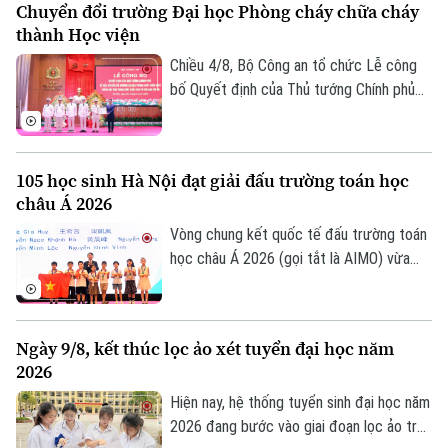
Chuyển đổi trường Đại học Phòng cháy chữa cháy
toàn bộ thí sinh tại điểm thi này sẽ thi lại
thành Học viện
tất cả các môn.
Chiều 4/8, Bộ Công an tổ chức Lễ công
bố Quyết định của Thủ tướng Chính phủ
về việc chuyển đổi Trường Đại học Phòng
cháy chữa cháy thành Học viện Phòng
cháy chữa cháy và Cứu nạn cứu hộ. Tới
105 học sinh Hà Nội đạt giải đấu trường toán học
dự và chỉ đạo buổi lễ Thượng tướng, TS
châu Á 2026
Lê Quốc Hùng, Ủy viên Trung ương Đảng,
Phó Bí thư Đảng ủy Công an Trung ương,
Vòng chung kết quốc tế đấu trường toán
Thứ trưởng Bộ Công an; GS.TS Lê Quân,
học châu Á 2026 (gọi tắt là AIMO) vừa
Thứ trưởng Bộ Giáo dục và Đào tạo.
kết thúc. Hà Nội là đơn vị có số lượng thí
sinh đạt giải nhiều nhất với 105 em. Cuộc
thi là sự kiện thường niên do Báo Tiền
Ngày 9/8, kết thúc lọc ảo xét tuyển đại học năm
phong phối hợp với Đại học Bách Khoa Hà
2026
Nội tổ chức.
Hiện nay, hệ thống tuyển sinh đại học năm
2026 đang bước vào giai đoạn lọc ảo trên