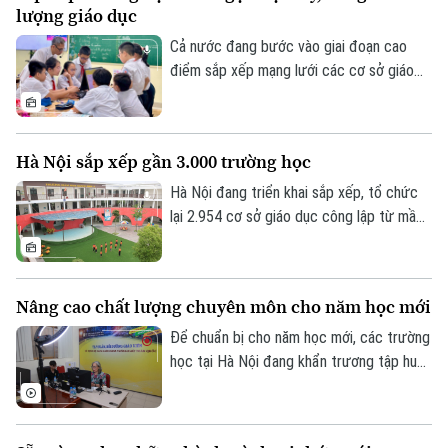
lượng giáo dục
Cả nước đang bước vào giai đoạn cao
điểm sắp xếp mạng lưới các cơ sở giáo
dục công lập, với mục tiêu hoàn thành
trước ngày 30/8. Tại Hà Nội, nhiều địa
phương chủ động xây dựng phương án từ
Hà Nội sắp xếp gần 3.000 trường học
cơ sở, với nguyên tắc xuyên suốt: tinh gọn
nhưng không cơ học, sắp xếp nhưng
Hà Nội đang triển khai sắp xếp, tổ chức
không làm gián đoạn việc học của học
lại 2.954 cơ sở giáo dục công lập từ mầm
sinh.
non đến THPT và đặt mục tiêu hoàn
thành trước ngày 10/8/2026, sẵn sàng
bước vào năm học 2026-2027. Đây là một
Nâng cao chất lượng chuyên môn cho năm học mới
trong những nội dung thực hiện chủ
trương tinh gọn bộ máy, phù hợp với mô
Để chuẩn bị cho năm học mới, các trường
hình chính quyền địa phương hai cấp, đồng
học tại Hà Nội đang khẩn trương tập huấn
thời hướng tới nâng cao hiệu quả quản trị
chuyên sâu. Tại Trường THCS Linh Đàm,
và sử dụng nguồn lực giáo dục.
phường Hoàng Liệt, việc thống nhất sử
dụng một bộ sách giáo khoa giúp các