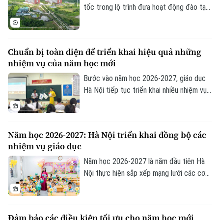
tốc trong lộ trình đưa hoạt động đào tạo
của Đại học Quốc gia Hà Nội lên Khu đô
thị đại học Hòa Lạc. Dự kiến hơn 17.000
sinh viên của 11 đơn vị đào tạo sẽ học
Chuẩn bị toàn diện để triển khai hiệu quả những
tập tại đây, mở ra giai đoạn phát triển mới
nhiệm vụ của năm học mới
của mô hình đại học tập trung, hiện đại và
liên ngành.
Bước vào năm học 2026-2027, giáo dục
Hà Nội tiếp tục triển khai nhiều nhiệm vụ
trọng tâm như đổi mới chương trình,
chuyển đổi số, ứng dụng trí tuệ nhân tạo
(AI), giáo dục STEM và nâng cao chất
Năm học 2026-2027: Hà Nội triển khai đồng bộ các
lượng đội ngũ giáo viên. Để những chủ
nhiệm vụ giáo dục
trương này đi vào thực tiễn, vai trò của
các nhà trường là hết sức quan trọng.
Năm học 2026-2027 là năm đầu tiên Hà
Nội thực hiện sắp xếp mạng lưới các cơ
sở giáo dục công lập theo mô hình chính
quyền địa phương hai cấp. Cùng với đó,
ngành Giáo dục Thủ đô triển khai nhiều
Đảm bảo các điều kiện tối ưu cho năm học mới