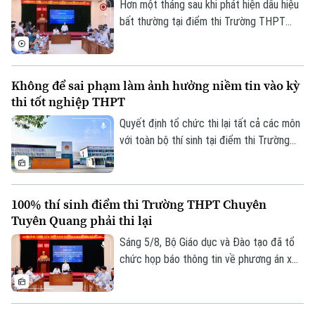
học sinh nào bị bỏ lại phía sau.
Hơn một tháng sau khi phát hiện dấu hiệu
bất thường tại điểm thi Trường THPT
Chuyên Tuyên Quang, Bộ Giáo dục và Đào
tạo đã công bố phương án xử lý.
Không để sai phạm làm ảnh hưởng niềm tin vào kỳ
thi tốt nghiệp THPT
Quyết định tổ chức thi lại tất cả các môn
với toàn bộ thí sinh tại điểm thi Trường
THPT chuyên Tuyên Quang được đưa ra
trên cơ sở kết quả điều tra ban đầu của
Bộ Công an, ý kiến của các cơ quan liên
100% thí sinh điểm thi Trường THPT Chuyên
quan và quy chế thi hiện hành, nhằm bảo
Liên hệ đường dây nóng (bấm để gọi)
Tuyên Quang phải thi lại
đảm sự công bằng, minh bạch của kỳ thi
Tòa soạn
Tòa soạn
tốt nghiệp THPT, đồng thời bảo vệ quyền
Sáng 5/8, Bộ Giáo dục và Đào tạo đã tổ
lợi của các thí sinh và giữ vững niềm tin
chức họp báo thông tin về phương án xử
0865.116.699 (hotline)
0865.116.699
của xã hội đối với kỳ thi.
lý đối với thí sinh tại điểm thi Trường
THPT Chuyên Tuyên Quang trong Kỳ thi
tốt nghiệp THPT năm 2026. Theo đó,