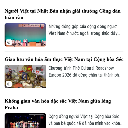
chỉ mang hương vị phở Việt đến với bạn
Người Việt tại Nhật Bản nhận giải thưởng Công dân
bè quốc tế, mà còn kể câu chuyện về bản
toàn cầu
sắc, con người và văn hóa Việt Nam thông
qua từng món ăn.
Những đóng góp của cộng đồng người
Việt Nam ở nước ngoài trong thúc đẩy
giao lưu nhân dân và tăng cường quan hệ
hữu nghị quốc tế tiếp tục được ghi nhận
khi tại Nhật Bản, lần đầu tiên một người
Giao lưu văn hóa ẩm thực Việt Nam tại Cộng hòa Séc
Việt Nam được trao Giải thưởng Cộng
đồng cho Công dân toàn cầu.
Chương trình Phở Cultural Roadshow
Europe 2026 đã dừng chân tại thành phố
Praha, Cộng hòa Séc. Sự kiện không chỉ
giới thiệu những món ăn truyền thống đặc
sắc mà còn tạo không gian giao lưu văn
Không gian văn hóa đặc sắc Việt Nam giữa lòng
hóa, góp phần lan tỏa hình ảnh đất nước,
Praha
con người Việt Nam tới cộng đồng quốc
tế.
Cộng đồng người Việt tại Cộng hòa Séc
Theo dõi Hà Nội On
và bạn bè quốc tế đã hòa mình vào không