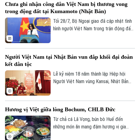
Chưa ghi nhận công dân Việt Nam bị thương vong
được thông tin, các cơ quan đại diện Việt
Đất đai
Xe máy
trong động đất tại Kumamoto (Nhật Bản)
Tuyển sinh
Nam đã phối hợp với các cơ quan chức
Tin tức
Sức khỏe
Kinh nghiệm
năng sở tại để xác minh thông tin và triển
Tối 28/7, Bộ Ngoại giao đã cập nhật tình
Thị trường
Hướng nghiệp
khai các biện pháp bảo hộ công dân.
hình người Việt Nam trong trận động đất
Làng nghề
Y tế
Thể thao
7 độ Richter tại tỉnh Kumamoto (Nhật
Đánh giá
Bản), gây ra những thiệt hại về người và
Di tích
Dinh dưỡng
của tại khu vực này.
Bóng đá
Giải trí
Người Việt Nam tại Nhật Bản vun đắp khối đại đoàn
Tư vấn sức khỏe
kết dân tộc
Quần vợt
Tin tức
Đã phát sóng
Lễ kỷ niệm 18 năm thành lập Hiệp hội
Golf
Người Việt Nam vùng Kansai, Nhật Bản
Sao
vừa diễn ra với chủ đề “Tăng cường khối
đại đoàn kết dân tộc trong cộng đồng
Điện ảnh
người Việt Nam tại Kansai”.
Hương vị Việt giữa lòng Bochum, CHLB Đức
Thời trang
Từ chả cá Lã Vọng, bún bò Huế đến
những món ăn mang đậm hương vị gia
Âm nhạc
đình Việt, một không gian ẩm thực đặc