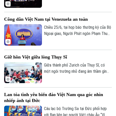
gian văn hóa đặc sắc tại Festival "Rực rỡ
Việt Nam 2026" diễn ra vào ngày 26/6,
giữa lòng thủ đô Praha. Không chỉ là ngày
Công dân Việt Nam tại Venezuela an toàn
hội văn hóa, sự kiện còn là hành trình lan
tỏa niềm tự hào dân tộc, kết nối cộng
Chiều 25/6, tại họp báo thường kỳ của Bộ
đồng người Việt trên toàn thế giới và
Ngoại giao, Người Phát ngôn Phạm Thu
quảng bá những giá trị tinh hoa của văn
Hằng đã thông tin về tình hình công dân
hóa Việt Nam đến với bạn bè quốc tế.
Việt Nam tại Venezuela sau trận động đất
kép xảy ra tối qua tại nước này.
Giữ hồn Việt giữa lòng Thụy Sĩ
Giữa thành phố Zurich của Thụy Sĩ, có
một ngôi trường nhỏ đang âm thầm gìn
giữ tiếng Việt và nuôi dưỡng tình yêu quê
hương cho con em cộng đồng người Việt
xa xứ. Từ tâm huyết của những người con
Lan tỏa tình yêu biển đảo Việt Nam qua góc nhìn
đất Việt, trường Bình Minh đã trở thành
nhiếp ảnh tại Đức
nơi kết nối các thế hệ với cội nguồn dân
tộc.
Câu lạc bộ Trường Sa tại Đức phối hợp
với Ban liên lạc người Việt châu Âu “Vì