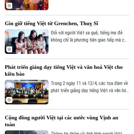
đang định hình tương lai của thế giới.
liêng nhất của dân tộc Việt Nam - đã
được tái hiện trang trọng trong khuôn khổ
Lễ hội Văn hóa Việt Nam tại Nhật Bản lần
Gìn giữ tiếng Việt từ Grenchen, Thuỵ Sĩ
thứ chín tại thành phố Osaka.
Đối với người Việt xa quê, tiếng mẹ đẻ
không chỉ là phương tiện giao tiếp mà còn
là sợi dây gắn kết với cội nguồn. Việc gìn
giữ tiếng Việt cho thế hệ trẻ không dễ
dàng, nhưng bằng tình yêu ấy, nhiều người
Phát triển giảng dạy tiếng Việt và văn hoá Việt cho
Việt tại Thụy Sĩ vẫn đang vun đắp giá trị
kiều bào
văn hóa quê hương.
Trong 2 ngày 11 và 12/4, các tọa đàm về
phát triển giảng dạy tiếng Việt và văn hóa
Việt Nam đã diễn ra tại Đài Loan (Trung
Quốc) và Quang Chu (Hàn Quốc), thu hút
sự tham gia của các cơ quan chức năng,
Cộng đồng người Việt tại các nước vùng Vịnh an
chuyên gia, giáo viên và đông đảo cộng
toàn
đồng người Việt Nam ở nước ngoài.
Thông tin thêm về tình hình người Việt