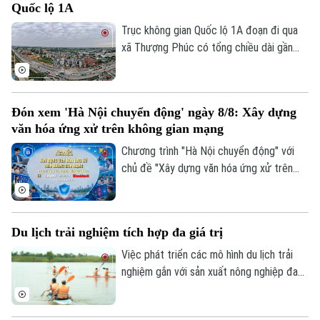
Quốc lộ 1A
phát đi thông báo tìm nạn nhân để có
hướng xử lý, bảo vệ quyền lợi người tham
Trục không gian Quốc lộ 1A đoạn đi qua
gia giao thông.
xã Thượng Phúc có tổng chiều dài gần
2,9km. Để triển khai dự án, địa phương
cần thu hồi khoảng 29,6 ha đất đi qua địa
bàn 7 thôn.
Đón xem 'Hà Nội chuyển động' ngày 8/8: Xây dựng
văn hóa ứng xử trên không gian mạng
Chương trình "Hà Nội chuyển động" với
chủ đề "Xây dựng văn hóa ứng xử trên
không gian mạng" sẽ phát sóng trực tiếp
trên các nền tảng của Cơ quan Báo và
phát thanh, truyền hình Hà Nội vào 19h
Du lịch trải nghiệm tích hợp đa giá trị
hôm nay, ngày 8/8.
Việc phát triển các mô hình du lịch trải
nghiệm gắn với sản xuất nông nghiệp đang
mở ra hướng đi mới cho người nông dân.
Việc "tích hợp đa giá trị" ngay tại hộ gia