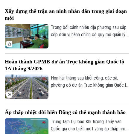
dân, đặc biệt là người cao tuổi, gặp khó
Xây dựng thế trận an ninh nhân dân trong giai đoạn
khăn trong tiếp cận và sử dụng các nền
mới
tảng số.
Trong bối cảnh nhiều địa phương sau sắp
xếp đơn vị hành chính có quy mô quản lý
lớn hơn, yêu cầu bảo đảm an ninh, trật tự
cũng đặt ra những nhiệm vụ mới. Bên cạnh
vai trò nòng cốt của lực lượng công an,
Hoàn thành GPMB dự án Trục không gian Quốc lộ
việc phát huy sức mạnh của nhân dân, xây
1A tháng 9/2026
dựng các mô hình tự quản và ứng dụng
công nghệ trong kết nối, trao đổi thông
Hơn hai tháng sau khởi công, các xã,
tin đang trở thành giải pháp quan trọng
phường có dự án Trục không gian Quốc lộ
để giữ gìn bình yên từ cơ sở.
1A đi qua đang đồng loạt đẩy nhanh giải
phóng mặt bằng. Hà Nội đặt mục tiêu
hoàn thành trong tháng 9 để tạo điều kiện
Áp thấp nhiệt đới biển Đông có thể mạnh thành bão
triển khai đồng bộ dự án gần 162.000 tỷ
đồng.
Theo dõi Hà Nội On
Trung tâm Dự báo Khí tượng Thủy văn
Quốc gia cho biết, một vùng áp thấp nhiệt