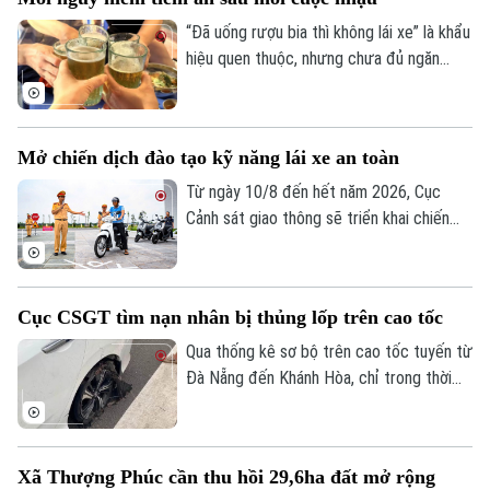
manh nha.
“Đã uống rượu bia thì không lái xe” là khẩu
hiệu quen thuộc, nhưng chưa đủ ngăn
nhiều người cầm lái sau khi sử dụng chất
có cồn. Chỉ một chút chủ quan, khả năng
làm chủ phương tiện suy giảm đáng kể,
Mở chiến dịch đào tạo kỹ năng lái xe an toàn
mở đường cho những hậu quả giao thông
đáng tiếc.
Từ ngày 10/8 đến hết năm 2026, Cục
Liên hệ đường dây nóng (bấm để gọi)
Cảnh sát giao thông sẽ triển khai chiến
Tòa soạn
Tòa soạn
dịch đào tạo kỹ năng lái xe an toàn trên
phạm vi toàn quốc. Nội dung đào tạo tập
0865.116.699 (hotline)
0865.116.699
trung vào các kỹ năng cơ bản về quy tắc
Cục CSGT tìm nạn nhân bị thủng lốp trên cao tốc
tham gia giao thông và kỹ năng phòng
ngừa tai nạn.
Qua thống kê sơ bộ trên cao tốc tuyến từ
Đà Nẵng đến Khánh Hòa, chỉ trong thời
gian ngắn đã có hơn 70 phương tiện bị nổ
lốp do vật sắc nhọn đâm vào. Ngay khi
truy tìm được người làm rơi các vật sắc
Xã Thượng Phúc cần thu hồi 29,6ha đất mở rộng
nhọn dẫn tới các vụ nổ lốp, Cục CSGT đã