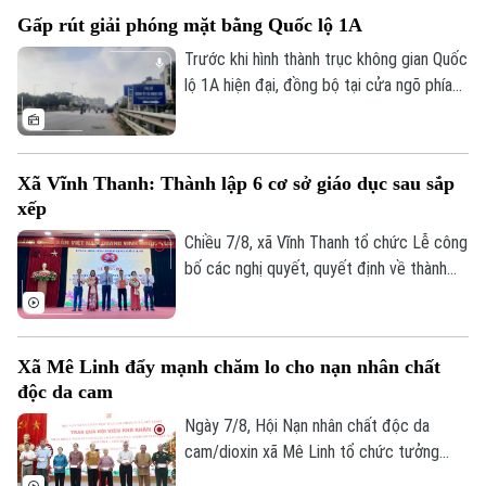
đình không chỉ nâng cao thu nhập mà còn
Gấp rút giải phóng mặt bằng Quốc lộ 1A
tạo đà phát triển kinh tế nông thôn bền
vững.
Trước khi hình thành trục không gian Quốc
lộ 1A hiện đại, đồng bộ tại cửa ngõ phía
Nam Thủ đô, Hà Nội phải giải quyết bài
toán khó nhất: mặt bằng. Với mục tiêu cơ
bản hoàn thành trước ngày 30/9, các địa
Xã Vĩnh Thanh: Thành lập 6 cơ sở giáo dục sau sắp
phương có dự án đi qua đang tập trung
xếp
kiểm đếm, xác định nguồn gốc đất, lập
phương án bồi thường, hỗ trợ, tái định cư
Chiều 7/8, xã Vĩnh Thanh tổ chức Lễ công
và tăng cường đối thoại để tạo đồng
bố các nghị quyết, quyết định về thành
thuận trong nhân dân.
lập tổ chức Đảng, các cơ sở giáo dục
công lập và công tác cán bộ sau sắp xếp
trên địa bàn xã.
Xã Mê Linh đẩy mạnh chăm lo cho nạn nhân chất
độc da cam
Ngày 7/8, Hội Nạn nhân chất độc da
cam/dioxin xã Mê Linh tổ chức tưởng
niệm 65 năm Ngày Thảm họa da cam ở
Bản quyền thuộc về Cơ quan Báo và Phát thanh Truyền hình Hà Nội Giấy