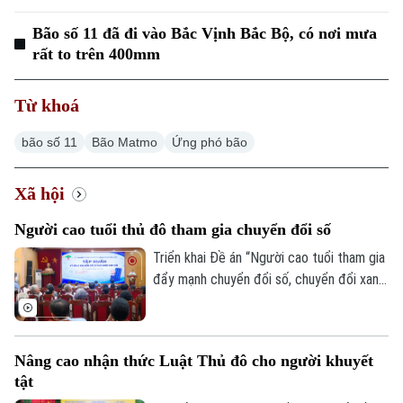
Bão số 11 đã đi vào Bắc Vịnh Bắc Bộ, có nơi mưa
rất to trên 400mm
Từ khoá
bão số 11
Bão Matmo
Ứng phó bão
Xã hội
Người cao tuổi thủ đô tham gia chuyển đổi số
Triển khai Đề án “Người cao tuổi tham gia
đẩy mạnh chuyển đổi số, chuyển đổi xanh,
khởi nghiệp và tạo việc làm”, sáng 8/8, Hội
Người cao tuổi thành phố đã tổ chức Hội
nghị tập huấn chuyển đổi số cho cán bộ,
Nâng cao nhận thức Luật Thủ đô cho người khuyết
hội viên người cao tuổi trên địa bàn một
tật
số phường.
Chuyên mục