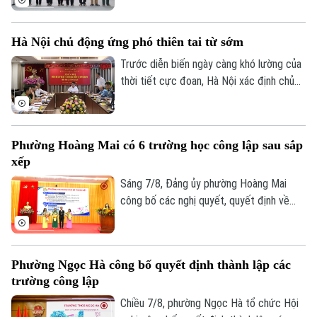
phép số: Số 63/GP-TTDT, cấp ngày 10/05/2023
Việt Nam (10/8/1961 – 10/8/2026).
TRANG THÔNG TIN ĐIỆN TỬ
Hà Nội chủ động ứng phó thiên tai từ sớm
CỦA CƠ QUAN BÁO VÀ PHÁT THANH TRUYỀN HÌNH HÀ NỘI
Trước diễn biến ngày càng khó lường của
thời tiết cực đoan, Hà Nội xác định chủ
Số 3-5 Huỳnh Thúc Kháng-Phường Láng-Hà Nội
động phòng ngừa, chuẩn bị lực lượng và
Giám đốc: VŨ MINH TUẤN
sẵn sàng ứng phó là yêu cầu xuyên suốt
trong công tác phòng, chống thiên tai và
Phó Giám đốc: Nguyễn Kim Khiêm, Nguyễn Minh Đức, Nguyễn Thành Lợi
Phường Hoàng Mai có 6 trường học công lập sau sắp
tìm kiếm cứu nạn.
xếp
Sáng 7/8, Đảng ủy phường Hoàng Mai
công bố các nghị quyết, quyết định về
sắp xếp, tổ chức lại các cơ sở giáo dục
công lập và thành lập tổ chức cơ sở Đảng
tại các đơn vị này. Với 9 trường thuộc
Phường Ngọc Hà công bố quyết định thành lập các
diện sắp xếp được tổ chức lại thành bốn
trường công lập
trường, phường Hoàng Mai đã đạt tỷ lệ
giảm 55%, vượt yêu cầu Ủy ban nhân dân
Chiều 7/8, phường Ngọc Hà tổ chức Hội