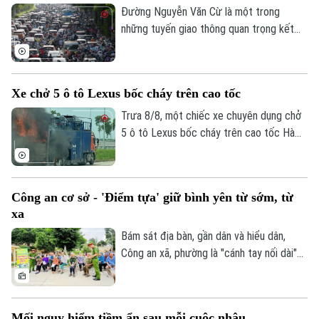
Đính (đoạn nối từ đường trục phía Nam
Đường Nguyễn Văn Cừ là một trong
đến đường Hương Sơn - Tam Chúc).
những tuyến giao thông quan trọng kết
nối khu vực trung tâm Thủ đô với các
phường phía Đông Hà Nội. Tuyến đường
có mặt cắt khá rộng, tuy nhiên, trước tình
Xe chở 5 ô tô Lexus bốc cháy trên cao tốc
trạng dừng đỗ xe trái quy định trên tuyến
đường này đã khiến cho lòng đường bị
Trưa 8/8, một chiếc xe chuyên dụng chở
thu hẹp, tiềm ẩn nhiều nguy cơ mất an
5 ô tô Lexus bốc cháy trên cao tốc Hà
toàn giao thông.
Nội - Hải Phòng, khiến ít nhất 3 chiếc bị
lửa thiêu rụi. Rất may vụ việc đã không
gây thiệt hại về người.
Công an cơ sở - 'Điểm tựa' giữ bình yên từ sớm, từ
xa
Bám sát địa bàn, gần dân và hiểu dân,
Công an xã, phường là "cánh tay nối dài"
giúp Công an Thủ đô giải quyết hiệu quả
các vấn đề an ninh trật tự ngay từ cơ sở,
dập tắt rủi ro phát sinh ngay từ thời điểm
Mối nguy hiểm tiềm ẩn sau mỗi cuộc nhậu