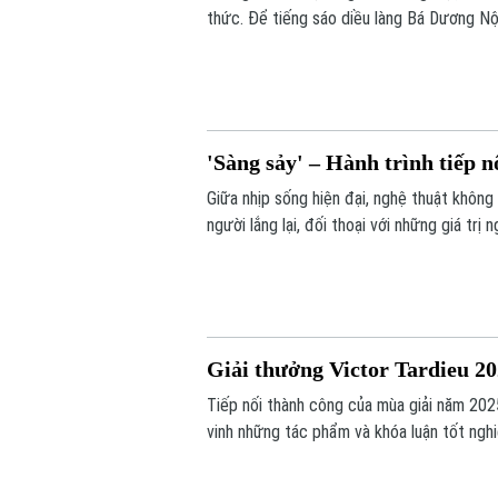
thức. Để tiếng sáo diều làng Bá Dương Nộ
của Nghệ nhân nhân dân Nguyễn Hữu Kiêm 
Việt Nam tới bạn bè quốc tế.
'Sàng sảy' – Hành trình tiếp 
Giữa nhịp sống hiện đại, nghệ thuật khôn
người lắng lại, đối thoại với những giá tr
Concept thực hiện mang đến một hành trì
được tiếp nối bằng góc nhìn sáng tạo của 
Giải thưởng Victor Tardieu 2
Tiếp nối thành công của mùa giải năm 202
vinh những tác phẩm và khóa luận tốt ngh