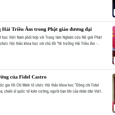
ng đến cho khán giả một trải nghiệm nghệ thuật mới mẻ, nơi văn
ng Hải Triều Âm trong Phật giáo đương đại
t học Việt Nam phối hợp với Trung tâm Nghiên cứu Nữ giới Phật
 chức Hội thảo khoa học với chủ đề "Ni trưởng Hải Triều Âm -
 giáo Việt Nam đương đại".
ưởng của Fidel Castro
quốc gia Hồ Chí Minh tổ chức Hội thảo khoa học “Đồng chí Fidel
a, chiến sĩ quốc tế kiên cường, người bạn lớn của nhân dân Việt