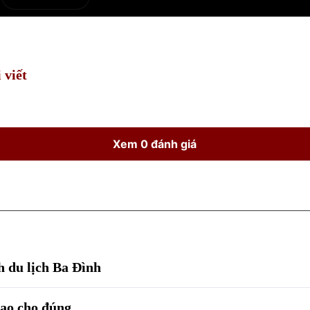
e
Current
Duration
Time
 viết
Xem 0 đánh giá
h du lịch Ba Đình
sao cho đúng