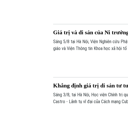
– Hồ Xuân Hương ngoại truyện hứa hẹn ma
học, sân khấu và âm nhạc cùng hòa quyện.
Giá trị và di sản của Ni trưở
Sáng 5/8 tại Hà Nội, Viện Nghiên cứu Phậ
giáo và Viện Thông tin Khoa học xã hội tổ
Cuộc đời, đóng góp và vai trò trong Phật
Khẳng định giá trị di sản tư t
Sáng 3/8, tại Hà Nội, Học viện Chính trị 
Castro - Lãnh tụ vĩ đại của Cách mạng Cub
Nam”.