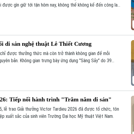
i được gìn giữ tới tận hôm nay, không thể không kể đến công lao
- người đã nâng niu cánh diều và đưa nghệ thuật chơi diều của
nối di sản nghệ thuật Lê Thiết Cương
g chỉ được thưởng thức mà còn trở thành không gian để mỗi
ị nguyên bản. Không gian trưng bày ứng dụng "Sàng Sảy" do 39
nh như thế, nơi những tác phẩm của cố họa sĩ Lê Thiết Cương
thế hệ trẻ.
026: Tiếp nối hành trình "Trăm năm di sản"
5, lễ trao Giải thưởng Victor Tardieu 2026 đã được tổ chức, tôn
iệp xuất sắc của sinh viên Trường Đại học Mỹ thuật Việt Nam.