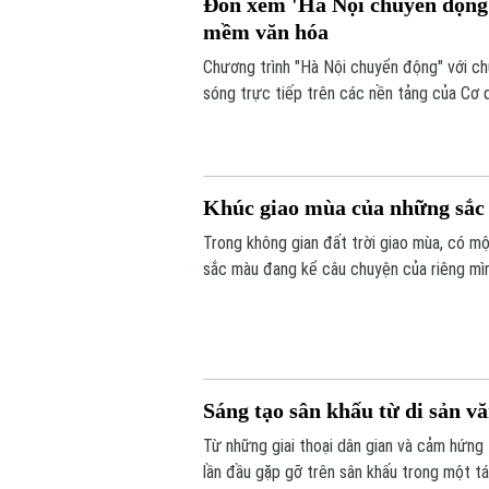
Đón xem 'Hà Nội chuyển động'
mềm văn hóa
Chương trình "Hà Nội chuyển động" với c
sóng trực tiếp trên các nền tảng của Cơ 
6/8.
Khúc giao mùa của những sắ
Trong không gian đất trời giao mùa, có mộ
sắc màu đang kể câu chuyện của riêng mình
vui tươi. Triển lãm "Những lớp thân quen" 
Sáng tạo sân khấu từ di sản v
Từ những giai thoại dân gian và cảm hứng
lần đầu gặp gỡ trên sân khấu trong một t