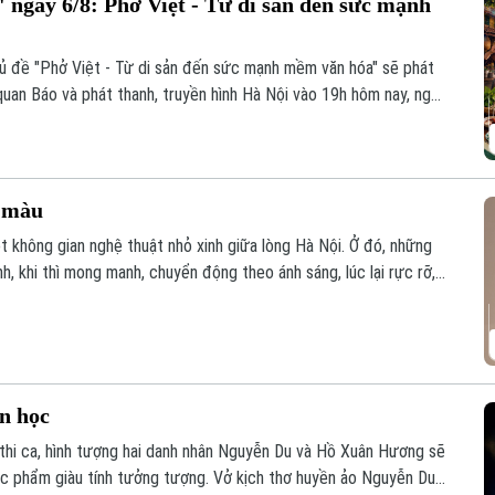
 ngày 6/8: Phở Việt - Từ di sản đến sức mạnh
hủ đề "Phở Việt - Từ di sản đến sức mạnh mềm văn hóa" sẽ phát
quan Báo và phát thanh, truyền hình Hà Nội vào 19h hôm nay, ngày
c màu
t không gian nghệ thuật nhỏ xinh giữa lòng Hà Nội. Ở đó, những
, khi thì mong manh, chuyển động theo ánh sáng, lúc lại rực rỡ,
vì thế trở thành một khúc giao mùa của hội họa.
ăn học
 thi ca, hình tượng hai danh nhân Nguyễn Du và Hồ Xuân Hương sẽ
ác phẩm giàu tính tưởng tượng. Vở kịch thơ huyền ảo Nguyễn Du