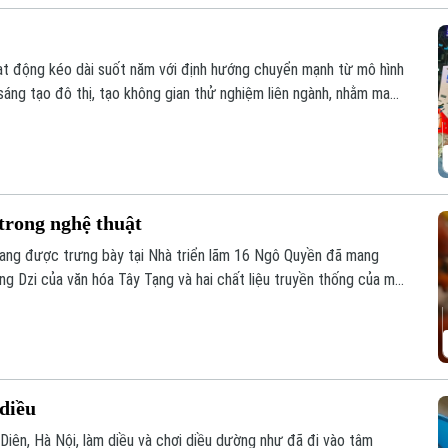
oạt động kéo dài suốt năm với định hướng chuyển mạnh từ mô hình
 sáng tạo đô thị, tạo không gian thử nghiệm liên ngành, nhằm mang
ối quốc tế sâu rộng.
trong nghệ thuật
" đang được trưng bày tại Nhà triển lãm 16 Ngô Quyền đã mang
ng Dzi của văn hóa Tây Tạng và hai chất liệu truyền thống của mỹ
diều
 Diên, Hà Nội, làm diều và chơi diều dường như đã đi vào tâm