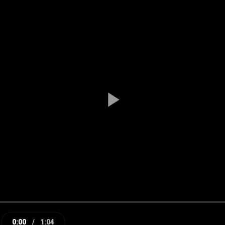
Play
Video
0:00
/
1:04