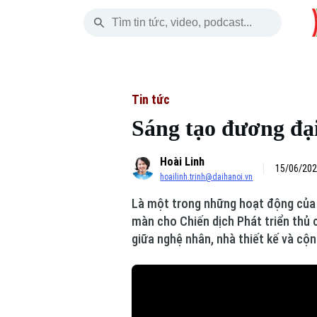
Thứ Sáu
THỜI SỰ
HÀ NỘI
THẾ GIỚI
07 Tháng 08, 2026
Hà Nội
Nhịp sống Hà Nộ
Tin tức
Tin tức
Sáng tạo đương đại
Chính trị
Người Hà Nội
Quân s
Hoài Linh
Xã hội
Khoảnh khắc Hà 
Hồ sơ
15/06/202
hoailinh.trinh@daihanoi.vn
An ninh trật tự
Ẩm thực
Người V
Là một trong những hoạt động của L
màn cho Chiến dịch Phát triển thủ 
Công nghệ
giữa nghệ nhân, nhà thiết kế và cộ
Skip Ad