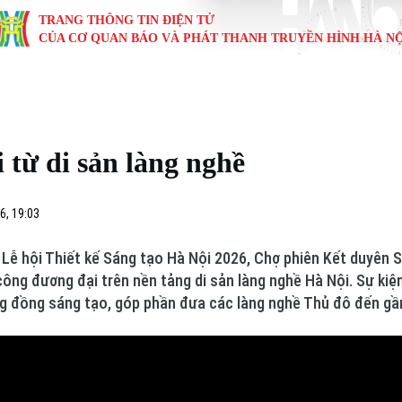
TRANG THÔNG TIN ĐIỆN TỬ
CỦA CƠ QUAN BÁO VÀ PHÁT THANH TRUYỀN HÌNH HÀ NỘ
KINH TẾ
NHÀ ĐẤT
TÀU VÀ XE
GIÁO DỤC
VĂN HÓA
SỨC KHỎ
i
Tin tức
Tin tức
Ô tô
Tin tức
Tin tức
Y tế
 từ di sản làng nghề
ự
Cafe sáng
Đầu tư
Tàu
Tuyển sinh
Làng nghề
Dinh dư
Nội
Tài chính Ngân hàng
Căn hộ
Xe máy
Hướng nghiệp
Di tích
Tư vấn 
6, 19:03
iệt 4 phương
Doanh nghiệp
Đất đai
Thị trường
ễ hội Thiết kế Sáng tạo Hà Nội 2026, Chợ phiên Kết duyên S
công đương đại trên nền tảng di sản làng nghề Hà Nội. Sự kiệ
Kinh nghiệm
Đánh giá
ng đồng sáng tạo, góp phần đưa các làng nghề Thủ đô đến gần