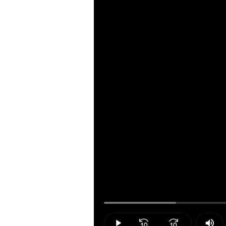
Loaded
:
15.31%