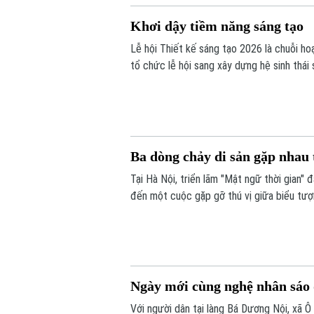
Khơi dậy tiềm năng sáng tạo
Lễ hội Thiết kế sáng tạo 2026 là chuỗi h
tổ chức lễ hội sang xây dựng hệ sinh thái
đến các trải nghiệm đa giác quan và kết n
Ba dòng chảy di sản gặp nhau 
Tại Hà Nội, triển lãm "Mật ngữ thời gian
đến một cuộc gặp gỡ thú vị giữa biểu tượ
thuật Việt Nam là sơn mài và giấy dó.
Ngày mới cùng nghệ nhân sáo 
Với người dân tại làng Bá Dương Nội, xã Ô