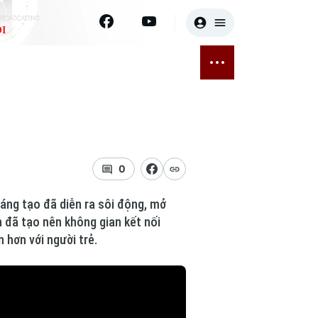
I
E
THỂ THAO
GIẢI TRÍ
ĐÃ PHÁT SÓNG
Bóng đá
Tin tức
ỡng
Quần vợt
Sao
sức khỏe
Golf
Điện ảnh
0
Thời trang
áng tạo đã diễn ra sôi động, mở
n đã tạo nên không gian kết nối
Âm nhạc
 hơn với người trẻ.