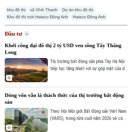
khu đô thị
xã Vĩnh Thanh
Dự án khu đô thị
Khu đô thị mới Hateco Đông Anh
Hateco Đông Anh
Đầu tư
Khởi công đại đô thị 2 tỷ USD ven sông Tây Thăng
Long
Thị trường bất động sản phía Tây Hà Nội
tiếp tục tăng nhiệt với sự góp mặt của dự
án Noble Rivera do Sunshine Group làm
chủ đầu tư. Được chính thức khởi công
sáng 1/8 trên trục giao thông huyết mạch
Dòng vốn vẫn là thách thức của thị trường bất động
Tây Thăng Long với quy mô vốn 2 tỷ USD,
sản
dự án hứa hẹn sẽ giải cơn khát nguồn
cung phân khúc cao cấp tại khu vực.
Theo Hội Môi giới Bất động sản Việt Nam
(VARS), trong nửa cuối năm 2026 sẽ có
khoảng 111.700 tỷ đồng trái phiếu doanh