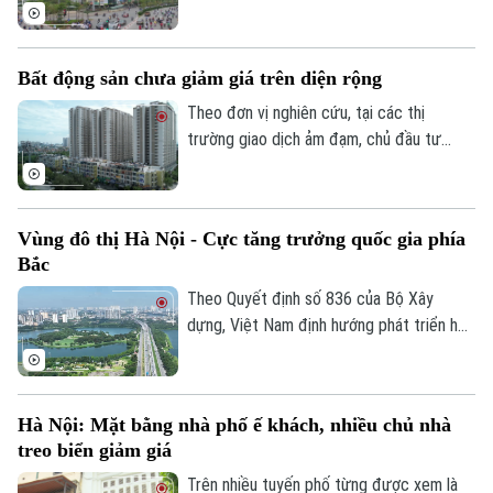
phát triển mới, được dẫn dắt bởi quy
hoạch, hạ tầng, minh bạch thông tin và nhu
cầu ở thực.
Bất động sản chưa giảm giá trên diện rộng
Theo dõi Hà Nội On
Theo đơn vị nghiên cứu, tại các thị
trường giao dịch ảm đạm, chủ đầu tư
đang âm thầm 'giảm giá kỹ thuật' bằng
các chính sách chiết khấu để kích cầu,
Tuy nhiên, thị trường chung chưa xuất
Vùng đô thị Hà Nội - Cực tăng trưởng quốc gia phía
hiện xu hướng giảm giá trên diện rộng.
Bắc
Theo Quyết định số 836 của Bộ Xây
dựng, Việt Nam định hướng phát triển hệ
thống đô thị theo mô hình mạng lưới đa
trung tâm, đa cực gắn với cấu trúc cực -
vùng - hành lang - mạng lưới. Trong đó,
Hà Nội: Mặt bằng nhà phố ế khách, nhiều chủ nhà
vùng đô thị Hà Nội được xác định là cực
treo biển giảm giá
tăng trưởng quốc gia phía Bắc.
Trên nhiều tuyến phố từng được xem là