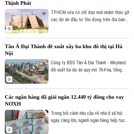
Thịnh Phát
trên địa bàn Thủ đô, góp phần hiện thực
hóa chủ trương của Đảng, Nhà nước và
TP.HCM vừa có chỉ đạo mới nhằm tháo gỡ
Thành phố về chỉnh trang đô thị, nâng cao
các dự án đầu tư tồn đọng trên địa bàn.
chất lượng cuộc sống của nhân dân.
Đáng chú ý, có 8 dự án liên quan đến Tập
đoàn Vạn Thịnh Phát được yêu cầu rà
soát, đề xuất phương án xử lý để sớm
Tân Á Đại Thành đề xuất xây ba khu đô thị tại Hà
khơi thông nguồn lực phát triển.
Nội
Công ty BĐS Tân Á Đại Thành - Meyland
đề xuất ba dự án quy mô 764 ha, tổng
vốn khoảng 47.000 tỷ đồng tại Hà Nội.
Trong đó, dự án có quy mô lớn nhất là khu
đô thị mới Bắc Hồng, xã Phúc Thịnh, diện
Các ngân hàng đã giải ngân 12.440 tỷ đồng cho vay
tích 282 ha, với tổng mức đầu tư dự kiến
NƠXH
18.000 tỷ đồng.
Trong bối cảnh nhu cầu về nhà ở xã hội
ngày càng lớn, ngành ngân hàng tiếp tục
đẩy mạnh dòng vốn tín dụng ưu đãi nhằm