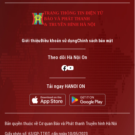
TRANG THÔNG TIN ĐIỆN TỬ
BÁO VÀ PHÁT THANH
& TRUYỀN HÌNH HÀ NỘI
Giới thiệu
Điều khoản sử dụng
Chính sách bảo mật
Theo dõi Hà Nội On
Tải ngay HANOI ON
Bản quyền thuộc về Cơ quan Báo và Phát thanh Truyền hình Hà Nội
Giấy phép số: 63/GP-TTĐT, cấp ngày 10/05/2023