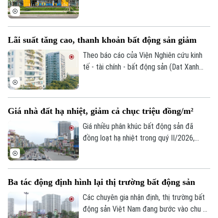
20 lần so với năm trước. Cùng với đó, vốn
chủ sở hữu của doanh nghiệp cũng tăng
gần gấp đôi, lên hơn 32.200 tỷ đồng.
Lãi suất tăng cao, thanh khoản bất động sản giảm
Theo báo cáo của Viện Nghiên cứu kinh
tế - tài chính - bất động sản (Dat Xanh
Services), lãi suất vay mua nhà trong 6
tháng đầu năm 2026 phổ biến ở mức cao,
khoảng 12 - 14%/năm, song nhiều khoản
Giá nhà đất hạ nhiệt, giảm cả chục triệu đồng/m²
vay thả nổi đã lên tới 15 - 16%/năm.
Giá nhiều phân khúc bất động sản đã
đồng loạt hạ nhiệt trong quý II/2026,
trong đó nhà mặt phố và nhà riêng ghi
nhận mức giảm từ 9-12 triệu đồng/m²,
còn đất nền và biệt thự giảm 1-5 triệu
Ba tác động định hình lại thị trường bất động sản
đồng/m².
Các chuyên gia nhận định, thị trường bất
động sản Việt Nam đang bước vào chu kỳ