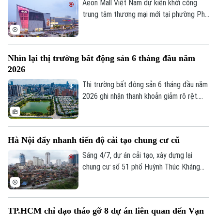
Aeon Mall Việt Nam dự kiến khởi công
trung tâm thương mại mới tại phường Phủ
Lý, tỉnh Ninh Bình vào đầu tháng 8 tới. Dự
án có tổng vốn đầu tư khoảng 940 tỷ
đồng, dự kiến đi vào hoạt động từ quý IV
Nhìn lại thị trường bất động sản 6 tháng đầu năm
năm 2027.
2026
Thị trường bất động sản 6 tháng đầu năm
2026 ghi nhận thanh khoản giảm rõ rệt.
Tuy nhiên, đây không đơn thuần là dấu
Liên hệ đường dây nóng (bấm để gọi)
hiệu trầm lắng. Dưới tác động của hành
Tòa soạn
Tòa soạn
lang pháp lý mới, chính sách tín dụng thận
Hà Nội đẩy nhanh tiến độ cải tạo chung cư cũ
trọng hơn và áp lực chi phí tài chính, thị
0865.116.699 (hotline)
0865.116.699
trường đang bước vào giai đoạn sàng lọc
Sáng 4/7, dự án cải tạo, xây dựng lại
mạnh.
chung cư số 51 phố Huỳnh Thúc Kháng
(phường Láng) đã chính thức được khởi
công. Đây là một trong những dự án có ý
nghĩa quan trọng trong chương trình cải
TP.HCM chỉ đạo tháo gỡ 8 dự án liên quan đến Vạn
tạo, xây dựng lại các khu chung cư cũ