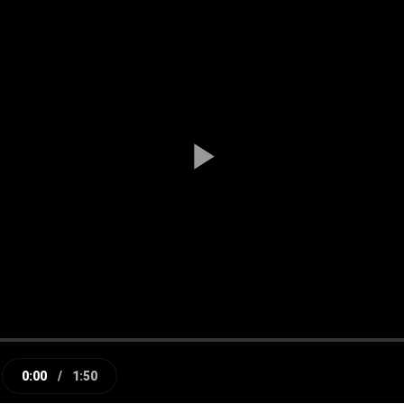
Play
Video
0:00
/
1:50
e
Current
Duration