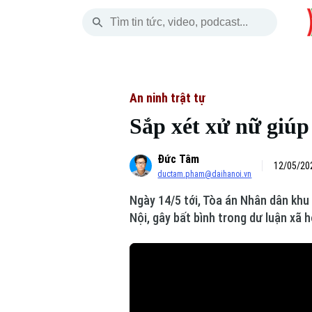
Thứ Bảy
THỜI SỰ
HÀ NỘI
THẾ GIỚI
08 Tháng 08, 2026
Hà Nội
Nhịp sống Hà Nộ
Tin tức
An ninh trật tự
Sắp xét xử nữ giúp
Chính trị
Người Hà Nội
Quân s
Đức Tâm
Xã hội
Khoảnh khắc Hà 
Hồ sơ
12/05/202
ductam.pham@daihanoi.vn
An ninh trật tự
Ẩm thực
Người V
Ngày 14/5 tới, Tòa án Nhân dân khu 
Nội, gây bất bình trong dư luận xã 
Công nghệ
Skip Ad