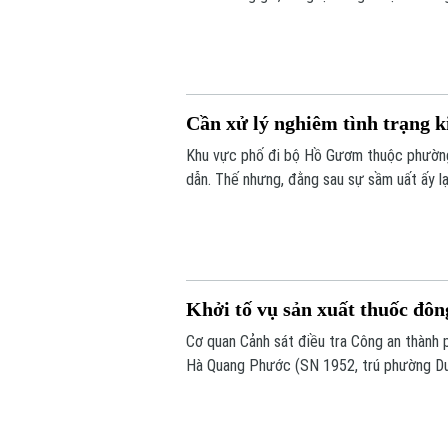
trường Hà Nội đang tiếp tục siết chặt kiể
Cần xử lý nghiêm tình trạng k
Khu vực phố đi bộ Hồ Gươm thuộc phường 
dẫn. Thế nhưng, đằng sau sự sầm uất ấy lạ
công khai với giá siêu rẻ. Đáng nói hơn, 
chiêu trò đối phó tinh vi.
Khởi tố vụ sản xuất thuốc đôn
Cơ quan Cảnh sát điều tra Công an thành ph
Hà Quang Phước (SN 1952, trú phường Dươn
Phú Thọ) về hành vi "Sản xuất, buôn bán h
sự.