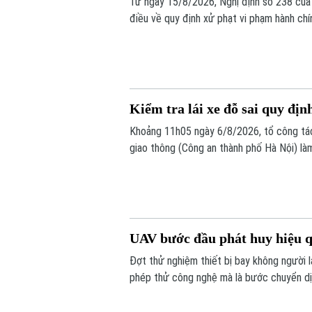
Từ ngày 15/8/2026, Nghị định số 238 của 
điều về quy định xử phạt vi phạm hành chí
bộ như: trừ điểm, phục hồi điểm giấy phép 
số xe sẽ bị phạt 6 triệu đồng.
Kiểm tra lái xe đỗ sai quy định
Khoảng 11h05 ngày 6/8/2026, tổ công tá
giao thông (Công an thành phố Hà Nội) là
Toyota Fortuner, biển kiểm soát 17A-080.5
định.
UAV bước đầu phát huy hiệu q
Đợt thử nghiệm thiết bị bay không người 
phép thử công nghệ mà là bước chuyển dị
tầm thấp, quyết tâm xóa bỏ các "điểm mù" 