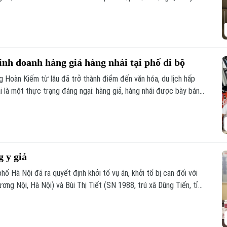
m soát, đặc biệt là trên môi trường thương mại điện tử.
inh doanh hàng giả hàng nhái tại phố đi bộ
Hoàn Kiếm từ lâu đã trở thành điểm đến văn hóa, du lịch hấp
i là một thực trạng đáng ngại: hàng giả, hàng nhái được bày bán
dù lực lượng chức năng đã kiểm tra nhưng đều khó xử lý bởi những
g y giả
ố Hà Nội đã ra quyết định khởi tố vụ án, khởi tố bị can đối với
g Nội, Hà Nội) và Bùi Thị Tiết (SN 1988, trú xã Dũng Tiến, tỉnh
àng giả là thuốc chữa bệnh" theo khoản 1, Điều 194 Bộ luật Hình