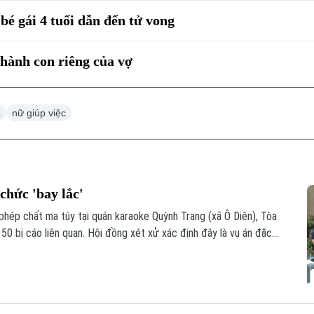
bé gái 4 tuổi dẫn đến tử vong
hành con riêng của vợ
à
nữ giúp việc
chức 'bay lắc'
phép chất ma túy tại quán karaoke Quỳnh Trang (xã Ô Diên), Tòa
50 bị cáo liên quan. Hội đồng xét xử xác định đây là vụ án đặc
ng thời gian dài dưới vỏ bọc kinh doanh karaoke.