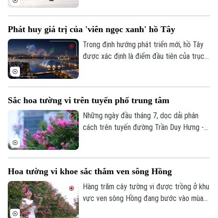
mát và những con đường ven hồ rợp gió.
Phát huy giá trị của 'viên ngọc xanh' hồ Tây
Trong định hướng phát triển mới, hồ Tây
được xác định là điểm đầu tiên của trục
hồ Tây - Cổ Loa - Gia Bình - 1 trong 9 trục
Theo dõi Hà Nội On
động lực phát triển của Thủ đô Hà Nội,
kết nối trung tâm lịch sử với các không
Sắc hoa tường vi trên tuyến phố trung tâm
gian phát triển mới.
Những ngày đầu tháng 7, dọc dải phân
cách trên tuyến đường Trần Duy Hưng -
Nguyễn Chí Thanh, sắc hồng của hoa
tường vi đang vào mùa nở rộ, tạo nên
điểm nhấn cảnh quan đầy sức sống giữa
Hoa tường vi khoe sắc thắm ven sông Hồng
lòng Thủ đô.
Hàng trăm cây tường vi được trồng ở khu
vực ven sông Hồng đang bước vào mùa
nở rộ, khoe sắc thắm, tạo nên một khung