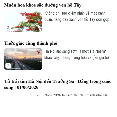
cảnh quan thơ mộng thu hút đông đảo du
Muôn hoa khoe sắc đường ven hồ Tây
khách và giới nhiếp ảnh đến thưởng
ngoạn, mùa sen năm nay còn mang lại
Không chỉ tạo điểm nhấn về mặt cảnh
niềm vui về một vụ mùa bội thu cho người
quan, hàng cây xanh ven hồ Tây còn góp
nông dân tại các vùng trồng sen lớn như
phần mang đến bầu không khí trong lành,
Thanh Oai hay Tây Hồ.
mát mẻ để người dân thư giãn, rèn luyện
sức khỏe.
Thức giấc cùng thành phố
Hà Nội lúc sáng sớm là một Hà Nội rất
khác: chậm hơn, trong hơn và gần gũi hơn.
Khi thành phố chưa bước vào nhịp vội vã
thường ngày, từng âm thanh nhỏ cũng trở
nên rõ hơn: tiếng chổi quét đường, tiếng
Từ trái tim Hà Nội đến Trường Sa | Đảng trong cuộc
cửa nhà mở khẽ, tiếng bước chân của
sống | 01/06/2026
những người đã chọn bắt đầu ngày mới
sớm hơn một chút. Từ khoảnh khắc ấy,
Năm 2026 là năm thứ 16, thành phố Hà
chúng ta cùng thức giấc với thành phố.
Nội tổ chức Đoàn đại biểu đi thăm, động
viên quân và dân quần đảo Trường Sa, cán
bộ, chiến sĩ Nhà giàn DK1, mang theo tình