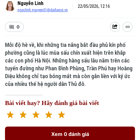
Nguyễn Linh
22/05/2026, 12:16
ngoclinh.nguyen01@daihanoi.vn
0
Mỗi độ hè về, khi những tia nắng bắt đầu phủ kín phố
phường cũng là lúc mùa sấu chín xuất hiện trên khắp
Xu hướng
các con phố Hà Nội. Những hàng sấu lâu năm trên các
tuyến đường như Phan Đình Phùng, Trần Phú hay Hoàng
Diệu không chỉ tạo bóng mát mà còn gắn liền với ký ức
của nhiều thế hệ người dân Thủ đô.
Bài viết hay? Hãy đánh giá bài viết
Xem 0 đánh giá