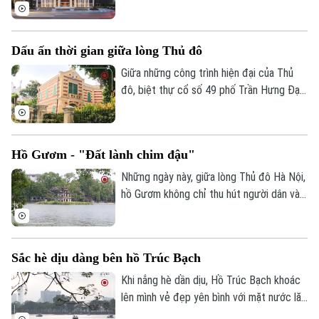
khẳng định dấu ấn như một không gian
Tư vấn sức khỏe
nghệ thuật đẳng cấp, nơi hội tụ nhiều
Quần vợt
Tin tức
chương trình biểu diễn chất lượng cao
Đã phát sóng
Dấu ấn thời gian giữa lòng Thủ đô
của Việt Nam và quốc tế, đồng thời góp
Golf
Sao
phần làm phong phú đời sống nghệ thuật
Giữa những công trình hiện đại của Thủ
của Thủ đô Hà Nội.
đô, biệt thự cổ số 49 phố Trần Hưng Đạo
Điện ảnh
vẫn nổi bật với vẻ đẹp cổ kính, trở thành
một trong những dấu ấn kiến trúc tiêu
Thời trang
biểu của Hà Nội. Công trình không chỉ
Hồ Gươm - "Đất lành chim đậu"
mang giá trị nghệ thuật kiến trúc mà còn
Âm nhạc
góp phần lưu giữ ký ức đô thị qua nhiều
Những ngày này, giữa lòng Thủ đô Hà Nội,
thế hệ.
hồ Gươm không chỉ thu hút người dân và
du khách bởi vẻ đẹp cổ kính mà còn trở
nên đặc biệt hơn với sự xuất hiện của
những đàn chim di trú.
Sắc hè dịu dàng bên hồ Trúc Bạch
Khi nắng hè dần dịu, Hồ Trúc Bạch khoác
lên mình vẻ đẹp yên bình với mặt nước lăn
tăn gợn sóng, hàng cây xanh tỏa bóng