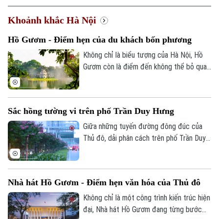
Xã hội
Người Hà Nội
Khoảnh khắc Hà Nội
Tin tức
Kinh tế
An ninh trật tự
Khoảnh khắc Hà Nội
Hồ Gươm - Điểm hẹn của du khách bốn phương
Quân sự
Tin tức
Nhà đất
Công nghệ
Không chỉ là biểu tượng của Hà Nội, Hồ
Ẩm thực
Hồ sơ
Gươm còn là điểm đến không thể bỏ qua
Cafe sáng
Tin tức
Tàu và Xe
đối với du khách trong và ngoài nước. Mỗi
Người Việt 4 phương
ngày, nơi đây đón hàng nghìn lượt người
Tài chính Ngân hàng
Đầu tư
đến tham quan, khám phá và cảm nhận vẻ
Ô tô
Giáo dục
Sắc hồng tường vi trên phố Trần Duy Hưng
đẹp của Thủ đô ngàn năm văn hiến.
Doanh nghiệp
Căn hộ
Tàu
Giữa những tuyến đường đông đúc của
Tin tức
Văn hóa
Thủ đô, dải phân cách trên phố Trần Duy
Đất đai
Xe máy
Hưng những ngày này trở nên nổi bật với
Tuyển sinh
Tin tức
Sức khỏe
sắc hồng rực rỡ của hoa tường vi. Không
Kinh nghiệm
Thị trường
chỉ tô điểm cảnh quan đô thị, những hàng
Hướng nghiệp
Làng nghề
Nhà hát Hồ Gươm - Điểm hẹn văn hóa của Thủ đô
hoa còn mang đến một không gian mềm
Y tế
Thể thao
Đánh giá
mại, gần gũi với thiên nhiên giữa nhịp sống
Không chỉ là một công trình kiến trúc hiện
Di tích
hiện đại.
đại, Nhà hát Hồ Gươm đang từng bước
Dinh dưỡng
Bóng đá
Giải trí