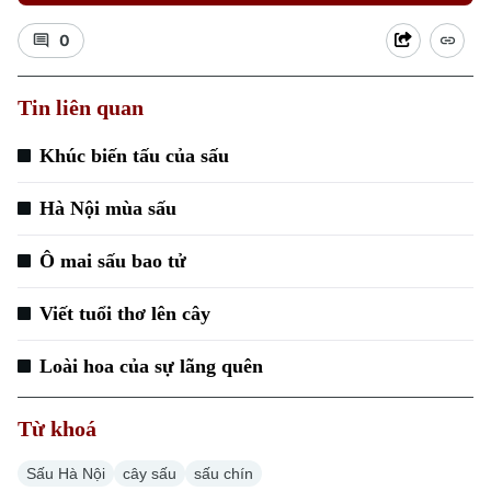
0
Tin liên quan
Khúc biến tấu của sấu
Hà Nội mùa sấu
Ô mai sấu bao tử
Chuyên mục
Viết tuổi thơ lên cây
Thời sự
Loài hoa của sự lãng quên
Hà Nội
Hà Nội
Từ khoá
Chính trị
Nhịp sống Hà Nội
Sấu Hà Nội
cây sấu
sấu chín
Thế giới