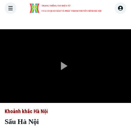
TRANG THÔNG TIN ĐIỆN TỬ
CỦA CƠ QUAN BÁO VÀ PHÁT THANH TRUYỀN HÌNH HÀ NỘI
THỜI SỰ
HÀ NỘI
THẾ GIỚI
KINH TẾ
NHÀ ĐẤT
Play
Video
Khoảnh khắc Hà Nội
Sấu Hà Nội