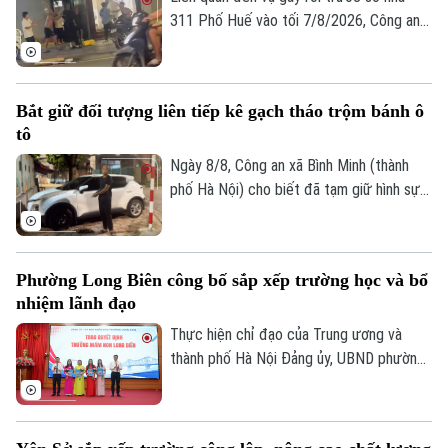
"Ba nhất", đặc biệt là tinh thần "gần dân
311 Phố Huế vào tối 7/8/2026, Công an
nhất" của lực lượng Công an Thủ đô.
phường Hai Bà Trưng, Hà Nội đã tạm giữ
4 đối tượng để xử lý theo quy định pháp
luật.
Bắt giữ đối tượng liên tiếp kê gạch tháo trộm bánh ô
tô
Theo dõi Hà Nội On
Ngày 8/8, Công an xã Bình Minh (thành
phố Hà Nội) cho biết đã tạm giữ hình sự
đối tượng Trịnh Duy Linh (sinh năm 1994,
trú tại Hà Nội) để điều tra, làm rõ về hành
vi "Trộm cắp tài sản". Đây là đối tượng đã
Phường Long Biên công bố sắp xếp trường học và bổ
thực hiện liên tiếp các vụ tháo bánh ô tô
nhiệm lãnh đạo
tại các khu đô thị.
Thực hiện chỉ đạo của Trung ương và
thành phố Hà Nội Đảng ủy, UBND phường
Long Biên đã tổ chức Hội nghị công bố
các quyết định về việc sắp xếp tổ chức
lại và công tác cán bộ sau sắp xếp các cơ