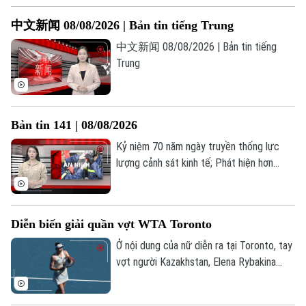
中文新闻 08/08/2026 | Bản tin tiếng Trung
中文新闻 08/08/2026 | Bản tin tiếng
Trung
Bản tin 141 | 08/08/2026
Kỷ niệm 70 năm ngày truyền thống lực
lượng cảnh sát kinh tế; Phát hiện hơn
53.000 phụ tùng ô tô vi phạm sở hữu trí
tuệ; Tạm giữ 4 đối tượng trong vụ xô xát
tại Phố Huế;... là những thông tin đáng
Diễn biến giải quần vợt WTA Toronto
chú ý trong Bản tin 141 hôm nay.
Ở nội dung của nữ diễn ra tại Toronto, tay
vợt người Kazakhstan, Elena Rybakina
xuất sắc giành quyền vào vòng 16 tay vợt
mạnh nhất. Trong khi đó, tay vợt chủ nhà