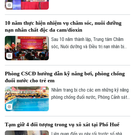
được hướng dẫn kỹ năng livestream và
Tư vấn sức khỏe
trực tiếp giới thiệu sản phẩm trên môi
Quần vợt
Tin tức
Đã phát sóng
trường số. Đây cũng là cách đưa chuyển
10 năm thực hiện nhiệm vụ chăm sóc, nuôi dưỡng
đổi số đến gần hơn với hoạt động sản
Golf
Sao
nạn nhân chất độc da cam/dioxin
xuất, kinh doanh của người dân.
Sau 10 năm thành lập, Trung tâm Chăm
Điện ảnh
sóc, Nuôi dưỡng và Điều trị nạn nhân bị
nhiễm chất độc da cam/dioxin thành phố
Thời trang
Hà Nội trực thuộc Sở Nội Vụ Hà Nội đã
trở thành điểm tựa cho hàng trăm nạn
Âm nhạc
Phòng CSCĐ hướng dẫn kỹ năng bơi, phòng chống
nhân và gia đình nạn nhân nhiễm chất độc
đuối nước cho trẻ em
da cam/dioxin trên địa bàn Thành phố.
Nhằm trang bị cho các em những kỹ năng
phòng chống đuối nước, Phòng Cảnh sát
cơ động - Công an TP Hà Nội đã tổ chức
một chương trình tuyên truyền đặc biệt.
Hoạt động này không chỉ thiết thực bảo
Tạm giữ 4 đối tượng trong vụ xô xát tại Phố Huế
vệ sự an toàn của trẻ nhỏ mà còn là minh
chứng sinh động cho phong trào thi đua
Liên quan đến vụ gây rối trước số nhà