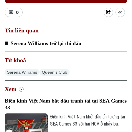
0
Tin liên quan
Serena Williams trở lại thi đấu
Từ khoá
Serena Williams
Queen's Club
Chuyên mục
Xem
Thời sự
Điền kinh Việt Nam bắt đầu tranh tài tại SEA Games
33
Hà Nội
Hà Nội
Điền kinh Việt Nam khởi đầu ấn tượng tại
Chính trị
SEA Games 33 với hai HCV ở nhảy ba
Nhịp sống Hà Nội
Thế giới
bước và 1.500 mét nữ, cùng hai tấm HCĐ