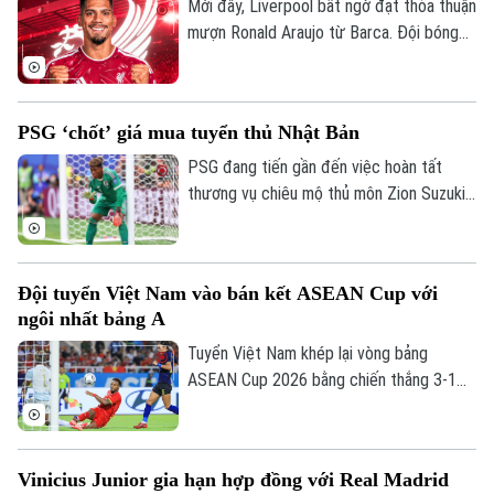
Mới đây, Liverpool bất ngờ đạt thỏa thuận
Golf
Sao
mượn Ronald Araujo từ Barca. Đội bóng
nước Anh sẽ chịu toàn bộ tiền lương của
Điện ảnh
trung vệ người Uruguay và được cài điều
khoản mua đứt nhưng không bắt buộc.
Thời trang
PSG ‘chốt’ giá mua tuyển thủ Nhật Bản
PSG đang tiến gần đến việc hoàn tất
Âm nhạc
thương vụ chiêu mộ thủ môn Zion Suzuki
từ Parma và dự kiến chi khoảng 36 triệu
euro để đưa Suzuki về sân Parc des
Princes. Thủ môn người Nhật Bản cũng
Đội tuyển Việt Nam vào bán kết ASEAN Cup với
được cho là đồng ý ký hợp đồng có thời
ngôi nhất bảng A
hạn đến năm 2031.
Tuyển Việt Nam khép lại vòng bảng
ASEAN Cup 2026 bằng chiến thắng 3-1
trước Campuchia trên sân Mỹ Đình. Đình
Bắc tỏa sáng với cú đúp, giúp thầy trò
HLV Kim Sang-sik giành trọn 3 điểm và
Vinicius Junior gia hạn hợp đồng với Real Madrid
tạo đà thuận lợi trước vòng bán kết.