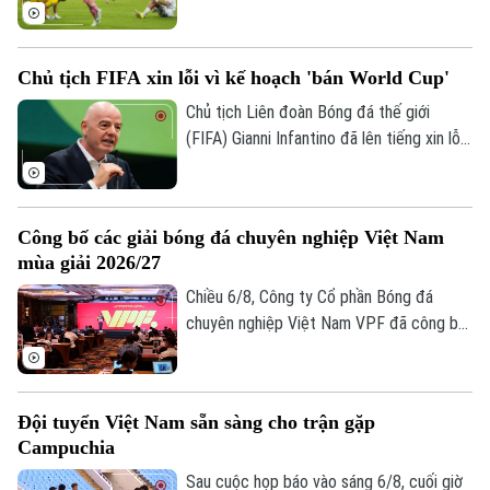
Inter Miami; anh lập tức ghi bàn với cú
đúp và 1 kiến tạo để vượt mốc 920 bàn
trong sự nghiệp, trong trận thắng San
Chủ tịch FIFA xin lỗi vì kế hoạch 'bán World Cup'
Luis (Mexico) tỷ số 4-2 vào sáng nay.
Chủ tịch Liên đoàn Bóng đá thế giới
(FIFA) Gianni Infantino đã lên tiếng xin lỗi
Liên hệ đường dây nóng (bấm để gọi)
về nỗ lực bị chỉ trích là đáng hổ thẹn
nhằm thương mại hóa World Cup, nhưng
Tòa soạn
Tòa soạn
kiên quyết không từ chức.
0865.116.699 (hotline)
0865.116.699
Công bố các giải bóng đá chuyên nghiệp Việt Nam
mùa giải 2026/27
Chiều 6/8, Công ty Cổ phần Bóng đá
chuyên nghiệp Việt Nam VPF đã công bố
các giải bóng đá chuyên nghiệp Việt Nam
mùa giải 2026/2027. Trong đó, được quan
tâm nhất là lễ bốc thăm và xếp lịch thi
Đội tuyển Việt Nam sẵn sàng cho trận gặp
đấu chính thức cho giải V.League 1 mùa
Campuchia
giải năm nay.
Sau cuộc họp báo vào sáng 6/8, cuối giờ