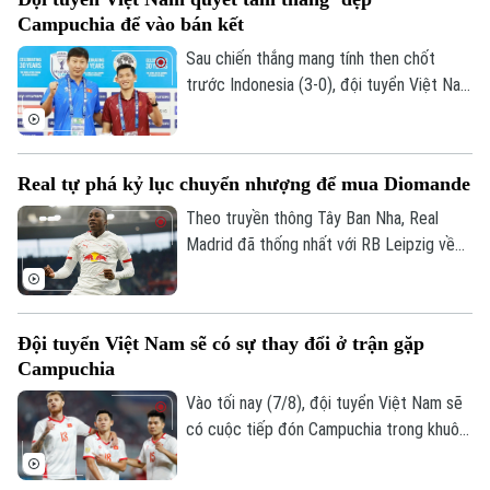
hữu nghị.
Campuchia để vào bán kết
Theo dõi Hà Nội On
Sau chiến thắng mang tính then chốt
trước Indonesia (3-0), đội tuyển Việt Nam
đặt một chân vào bán kết ASEAN Cup
2026. Thầy trò HLV Kim Sang Sik chỉ cần
một trận hòa là đi tiếp, nhưng họ muốn
Real tự phá kỷ lục chuyển nhượng để mua Diomande
làm nhiều hơn thế trước Campuchia, quyết
thắng đẹp đối thủ đã sớm bị loại để giành
Theo truyền thông Tây Ban Nha, Real
ngôi nhất bảng.
Madrid đã thống nhất với RB Leipzig về
phí chuyển nhượng. Trong đó có 144,5
triệu USD trả trước và 11,5 triệu USD phụ
phí, trở thành bản hợp đồng kỷ lục của
Đội tuyển Việt Nam sẽ có sự thay đổi ở trận gặp
CLB.
Campuchia
Vào tối nay (7/8), đội tuyển Việt Nam sẽ
có cuộc tiếp đón Campuchia trong khuôn
khổ lượt trận cuối cùng vòng bảng ASEAN
Cup 2026. Ở buổi họp báo trước trận vào