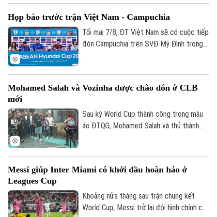
ngày 6/8, HLV Kim Sang Sik đã tiết lộ sẽ
Họp báo trước trận Việt Nam - Campuchia
có những sự điều chỉnh một số vị trí
trong đội hình đội tuyển Việt Nam, nhưng
Tối mai 7/8, ĐT Việt Nam sẽ có cuộc tiếp
vẫn hướng tới chiến thắng trước
đón Campuchia trên SVĐ Mỹ Đình trong
Campuchia.
khuôn khổ lượt cuối vòng bảng ASEAN
Cup 2026. Sáng 6/8, hai đội cũng đã có
cuộc họp báo để chia sẻ thông tin trước
Mohamed Salah và Vozinha được chào đón ở CLB
trận.
mới
Sau kỳ World Cup thành công trong màu
áo ĐTQG, Mohamed Salah và thủ thành
Vozinha vừa có bến đỗ mới và đều được
các CĐV chào đón như những người hùng.
Messi giúp Inter Miami có khởi đầu hoàn hảo ở
Leagues Cup
Khoảng nửa tháng sau trận chung kết
World Cup, Messi trở lại đội hình chính của