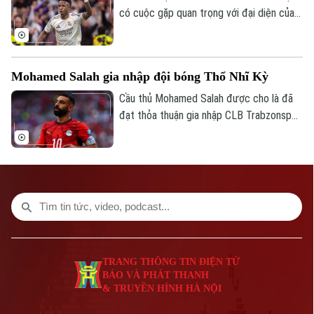
có cuộc gặp quan trọng với đại diện của
Phó Giám đốc: Nguyễn Kim Khiêm, Nguyễn Minh Đức, Nguyễn Thành Lợi
Vinicius, nhằm nối lại đàm phán gia hạn với
ngôi sao người Brazil.
Mohamed Salah gia nhập đội bóng Thổ Nhĩ Kỳ
Cầu thủ Mohamed Salah được cho là đã
đạt thỏa thuận gia nhập CLB Trabzonspor
theo dạng chuyển nhượng tự do sau khi
chia tay Liverpool vào cuối mùa giải
2025/26.
TRANG THÔNG TIN ĐIỆN TỬ
BÁO VÀ PHÁT THANH
& TRUYỀN HÌNH HÀ NỘI