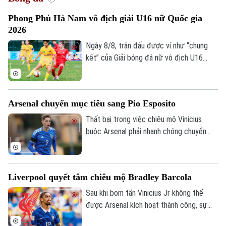
Phong Phú Hà Nam vô địch giải U16 nữ Quốc gia
2026
Ngày 8/8, trận đấu được ví như “chung
kết” của Giải bóng đá nữ vô địch U16
Quốc gia 2026 đã khép lại với chiến thắng
tối thiểu dành cho Phong Phú Hà Nam
trước đối thủ được đánh giá cao là Hà
Arsenal chuyển mục tiêu sang Pio Esposito
Nội.
Thất bại trong việc chiêu mộ Vinicius
buộc Arsenal phải nhanh chóng chuyển
hướng sang các mục tiêu khác trên thị
trường chuyển nhượng khi đội chủ sân
Emirates đang dành sự quan tâm đặc biệt
Liverpool quyết tâm chiêu mộ Bradley Barcola
cho chân sút đầy tiềm năng Pio Esposito,
tạo ra cuộc cạnh tranh khốc liệt với Man
Sau khi bom tấn Vinicius Jr không thể
Utd mùa hè năm nay.
được Arsenal kích hoạt thành công, sự
chú ý ở nước Anh dồn về Liverpool với