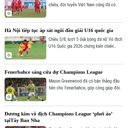
chiều, đội tuyển Việt Nam cũng đã có
buổi tập cuối trên SVĐ Quốc gia Mỹ Đình
để làm quen sân đấu chính thức. Tinh thần
của toàn đội đang lên cao sau trận thắng
Hà Nội tiếp tục áp sát ngôi đầu giải U16 quốc gia
tưng bừng trước Indonesia ngay trên sân
khách.
Chiều 5/8, lượt 5 Giải bóng đá nữ Vô địch
U16 Quốc gia 2026 chứng kiến chiến
thắng thuyết phục của Hà Nội trước
TP.HCM, giúp Hà Nội có 10 điểm sau 5
trận, bằng điểm Phong Phú Hà Nam
Fenerbahce sáng cửa dự Champions League
nhưng tạm xếp nhì do kém chỉ số phụ,
tiếp tục tạo nên cuộc đua hấp dẫn ở
Mason Greenwood đã có bàn thắng đầu
nhóm đầu bảng.
tiên cho Fenerbahce, góp công giúp đội
bóng Thổ Nhĩ Kỳ đánh bại Sturm Graz 2-0
ở lượt đi vòng loại Champions League,
qua đó giúp thầy trò Ismail Kartal tiến
Đương kim vô địch Champions League ‘phơi áo’
một bước dài tới vòng play-off
tạiTây Ban Nha
Champions League.