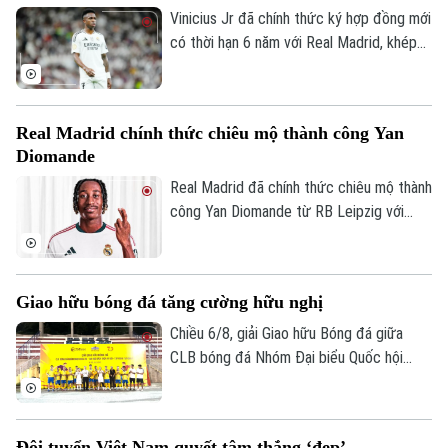
Vinicius Jr đã chính thức ký hợp đồng mới
có thời hạn 6 năm với Real Madrid, khép
lại những đồn đoán về khả năng chuyển
đến Arsenal.
Real Madrid chính thức chiêu mộ thành công Yan
Diomande
Real Madrid đã chính thức chiêu mộ thành
công Yan Diomande từ RB Leipzig với
mức giá kỷ lục. Tổng giá trị thương vụ lên
tới 140 triệu euro, bao gồm 125 triệu
euro phí chuyển nhượng cố định và 15
Giao hữu bóng đá tăng cường hữu nghị
triệu euro phụ phí tùy theo thành tích.
Chiều 6/8, giải Giao hữu Bóng đá giữa
CLB bóng đá Nhóm Đại biểu Quốc hội
khóa XVI, Đại học Bách khoa Hà Nội và
Tập đoàn T&T Group đã diễn ra trong
không khí sôi nổi, đoàn kết và thắm tình
Đội tuyển Việt Nam quyết tâm thắng ‘đẹp’