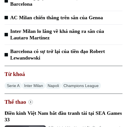
Barcelona
Thời sự
AC Milan chiến thắng trên sân của Genoa
Hà Nội
Hà Nội
Inter Milan lo lắng về khả năng ra sân của
Chính trị
Lautaro Martinez
Nhịp sống Hà Nội
Thế giới
Xã hội
Barcelona có sự trở lại của tiền đạo Robert
Người Hà Nội
Tin tức
Lewandowski
Kinh tế
An ninh trật tự
Khoảnh khắc Hà Nội
Quân sự
Tin tức
Từ khoá
Nhà đất
Công nghệ
Ẩm thực
Hồ sơ
Serie A
Cafe sáng
Inter Milan
Napoli
Champions League
Tin tức
Tàu và Xe
Người Việt 4 phương
Tài chính Ngân hàng
Thể thao
Đầu tư
Ô tô
Giáo dục
Doanh nghiệp
Điền kinh Việt Nam bắt đầu tranh tài tại SEA Games
Căn hộ
Tàu
33
Tin tức
Văn hóa