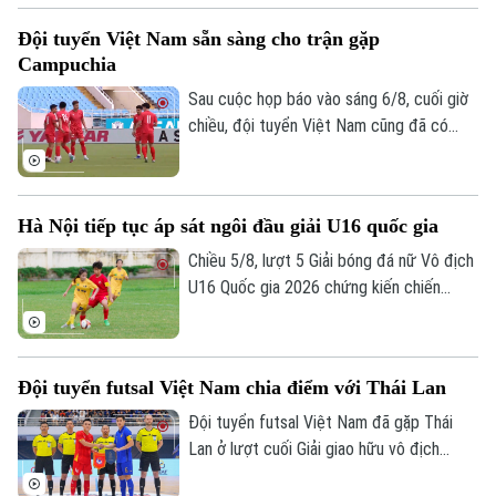
tâm nhất là lễ bốc thăm và xếp lịch thi
Đội tuyển Việt Nam sẵn sàng cho trận gặp
đấu chính thức cho giải V.League 1 mùa
Campuchia
giải năm nay.
Sau cuộc họp báo vào sáng 6/8, cuối giờ
chiều, đội tuyển Việt Nam cũng đã có
buổi tập cuối trên SVĐ Quốc gia Mỹ Đình
để làm quen sân đấu chính thức. Tinh thần
Liên hệ đường dây nóng (bấm để gọi)
của toàn đội đang lên cao sau trận thắng
Tòa soạn
Tòa soạn
Hà Nội tiếp tục áp sát ngôi đầu giải U16 quốc gia
tưng bừng trước Indonesia ngay trên sân
khách.
Chiều 5/8, lượt 5 Giải bóng đá nữ Vô địch
0865.116.699 (hotline)
0865.116.699
U16 Quốc gia 2026 chứng kiến chiến
thắng thuyết phục của Hà Nội trước
TP.HCM, giúp Hà Nội có 10 điểm sau 5
trận, bằng điểm Phong Phú Hà Nam
Đội tuyển futsal Việt Nam chia điểm với Thái Lan
nhưng tạm xếp nhì do kém chỉ số phụ,
tiếp tục tạo nên cuộc đua hấp dẫn ở
Đội tuyển futsal Việt Nam đã gặp Thái
nhóm đầu bảng.
Lan ở lượt cuối Giải giao hữu vô địch
futsal châu lục - Thái Lan 2026. Dù bị dẫn