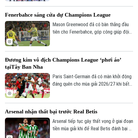
0-3 trong hiệp một nhưng đoàn quân của
HLV Diego Giustozzi đã thi đấu ấn tượng,
Fenerbahce sáng cửa dự Champions League
ghi liền 3 bàn nhờ chiến thuật chơi power-
play và cân bằng tỉ số, qua đó kết thúc
Mason Greenwood đã có bàn thắng đầu
giải với 8 điểm sau 4 trận.
tiên cho Fenerbahce, góp công giúp đội
bóng Thổ Nhĩ Kỳ đánh bại Sturm Graz 2-0
ở lượt đi vòng loại Champions League,
qua đó giúp thầy trò Ismail Kartal tiến
Đương kim vô địch Champions League ‘phơi áo’
một bước dài tới vòng play-off
tạiTây Ban Nha
Champions League.
Paris Saint-Germain đã có màn khởi động
đáng quên cho mùa giải 2026/27 khi bất
ngờ thua 0-3 trước Mallorca. Thầy trò
Enrique chỉ còn một trận giao hữu để
hoàn thiện đội hình trước khi bước vào
Arsenal nhận thất bại trước Real Betis
trận tranh Siêu cúp châu Âu gặp Aston
Villa vào ngày 12/8.
Arsenal tiếp tục gây thất vọng ở giai đoạn
Bản quyền thuộc về Cơ quan Báo và Phát thanh Truyền hình Hà Nội Giấy
tiền mùa giải khi để Real Betis đánh bại 3-
phép số: Số 63/GP-TTDT, cấp ngày 10/05/2023
1 tại Dublin.