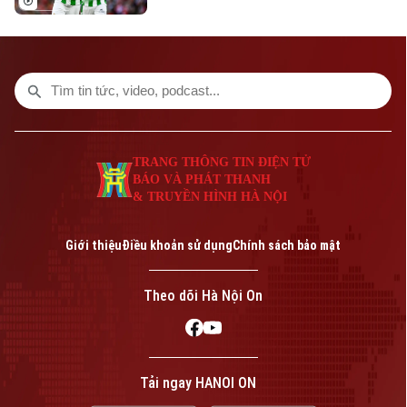
TRANG THÔNG TIN ĐIỆN TỬ
CỦA CƠ QUAN BÁO VÀ PHÁT THANH TRUYỀN HÌNH HÀ NỘI
Số 3-5 Huỳnh Thúc Kháng-Phường Láng-Hà Nội
Giám đốc: VŨ MINH TUẤN
Phó Giám đốc: Nguyễn Kim Khiêm, Nguyễn Minh Đức, Nguyễn Thành Lợi
TRANG THÔNG TIN ĐIỆN TỬ
BÁO VÀ PHÁT THANH
& TRUYỀN HÌNH HÀ NỘI
Giới thiệu
Điều khoản sử dụng
Chính sách bảo mật
Theo dõi Hà Nội On
Tải ngay HANOI ON