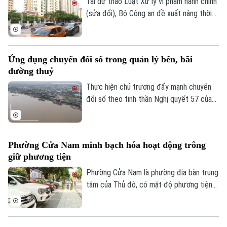
Tại dự thảo Luật Xử lý vi phạm hành chính
(sửa đổi), Bộ Công an đề xuất nâng thời
hiệu xử phạt vi phạm hành chính lên 3 năm
nhằm ngăn chặn chủ phương tiện vi phạm
giao thông lợi dụng kẽ hở để né “phạt
Ứng dụng chuyển đổi số trong quản lý bến, bãi
nguội” khi đăng kiểm.
đường thuỷ
Thực hiện chủ trương đẩy mạnh chuyển
đổi số theo tinh thần Nghị quyết 57 của
Liên hệ đường dây nóng (bấm để gọi)
Trung ương, lực lượng Cảnh sát đường
Tòa soạn
Tòa soạn
thủy - Công an Thành phố Hà Nội đã hoàn
0865.116.699 (hotline)
0865.116.699
thành việc số hóa toàn bộ bến thủy nội
Phường Cửa Nam minh bạch hóa hoạt động trông
địa, bến bãi tập kết vật liệu xây dựng trên
giữ phương tiện
tuyến quản lý.
Phường Cửa Nam là phường địa bàn trung
tâm của Thủ đô, có mật độ phương tiện
lớn với nhiều bệnh viện, trường học, cơ
quan, trung tâm dịch vụ khiến nhu cầu gửi
xe tăng cao. Thời gian qua, phường Cửa