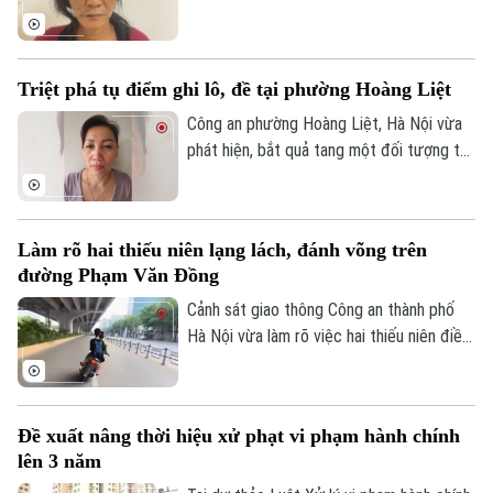
trái phép chất ma túy. Đối tượng là
Nguyễn Văn Dũng, sinh năm 1979, bị phát
hiện đang tang trữ 0,441 gam heroin tại
Triệt phá tụ điểm ghi lô, đề tại phường Hoàng Liệt
khu vực ngã ba đường Thượng Hội - Tân
Lập.
Công an phường Hoàng Liệt, Hà Nội vừa
phát hiện, bắt quả tang một đối tượng tổ
chức đánh bạc dưới hình thức ghi số lô,
đề.
Làm rõ hai thiếu niên lạng lách, đánh võng trên
đường Phạm Văn Đồng
Cảnh sát giao thông Công an thành phố
Hà Nội vừa làm rõ việc hai thiếu niên điều
khiển xe máy lạng lách, đánh võng trên
đường Phạm Văn Đồng, gây nguy hiểm
cho người tham gia giao thông.
Đề xuất nâng thời hiệu xử phạt vi phạm hành chính
lên 3 năm