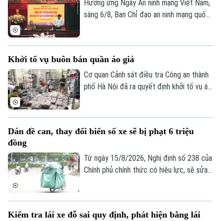
Đã phát sóng
theo khoản 1, Điều 194 Bộ luật Hình sự.
Hưởng ứng Ngày An ninh mạng Việt Nam,
sáng 6/8, Ban Chỉ đạo an ninh mạng quốc
Golf
Sao
gia tổ chức Phiên họp thường kỳ theo
hình thức trực tiếp kết hợp trực tuyến
Điện ảnh
đến điểm cầu 34 tỉnh, thành phố.
Khởi tố vụ buôn bán quần áo giả
Thời trang
Cơ quan Cảnh sát điều tra Công an thành
phố Hà Nội đã ra quyết định khởi tố vụ án,
Âm nhạc
khởi tố bị can đối với Đinh Công Thắng
(SN 2004, trú phường Từ Sơn, tỉnh Bắc
Ninh) về tội "Xâm phạm quyền sở hữu
Dán đề can, thay đổi biển số xe sẽ bị phạt 6 triệu
công nghiệp".
đồng
Từ ngày 15/8/2026, Nghị định số 238 của
Chính phủ chính thức có hiệu lực, sẽ sửa
đổi, bổ sung một số điều về quy định xử
phạt vi phạm hành chính về trật tự, an
toàn giao thông trong lĩnh vực giao thông
Kiểm tra lái xe đỗ sai quy định, phát hiện bằng lái
đường bộ như: trừ điểm, phục hồi điểm