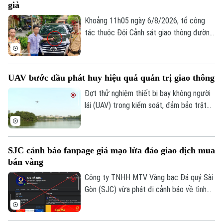
giả
giấy phép lái xe. Trong đó, đáng chú ý là
hành vi dán đề can, thay đổi biển số xe sẽ
Khoảng 11h05 ngày 6/8/2026, tổ công
bị phạt 6 triệu đồng.
tác thuộc Đội Cảnh sát giao thông đường
bộ số 1 Phòng Cảnh sát giao thông (Công
an thành phố Hà Nội) làm nhiệm vụ trên
phố Hai Bà Trưng đã phát hiện ô tô nhãn
UAV bước đầu phát huy hiệu quả quản trị giao thông
hiệu Toyota Fortuner, biển kiểm soát 17A-
080.51 đỗ xe tại vị trí có biển cấm đỗ và
Đợt thử nghiệm thiết bị bay không người
tiến hành kiểm tra theo quy định.
lái (UAV) trong kiểm soát, đảm bảo trật
tự ATGT không chỉ là một phép thử công
nghệ mà là bước chuyển dịch chiến lược
của Công an TP Hà Nội trong quản trị
SJC cảnh báo fanpage giả mạo lừa đảo giao dịch mua
không gian tầm thấp, quyết tâm xóa bỏ
bán vàng
các "điểm mù" an toàn giao thông và trật
tự đô thị.
Công ty TNHH MTV Vàng bạc Đá quý Sài
Gòn (SJC) vừa phát đi cảnh báo về tình
trạng các đối tượng lợi dụng thương hiệu
SJC để lập fanpage giả mạo, mời chào