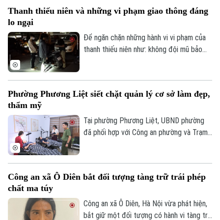
giao dịch vàng và thu thập thông tin cá
Thanh thiếu niên và những vi phạm giao thông đáng
nhân nhằm lừa đảo khách hàng.
lo ngại
Theo dõi Hà Nội On
Để ngăn chặn những hành vi vi phạm của
thanh thiếu niên như: không đội mũ bảo
hiểm, vượt đèn đỏ, đến những hành vi
nguy hiểm như lạng lách, đánh võng, bốc
đầu xe..., lực lượng Cảnh sát giao thông
Phường Phương Liệt siết chặt quản lý cơ sở làm đẹp,
Hà Nội đang tăng cường tuần tra, kiểm
thẩm mỹ
soát và xử lý nghiêm các trường hợp vi
phạm.
Tại phường Phương Liệt, UBND phường
đã phối hợp với Công an phường và Trạm
Y tế thành lập đoàn kiểm tra liên ngành,
tiến hành kiểm tra đột xuất nhiều cơ sở
spa, chăm sóc da và thẩm mỹ trên địa
Công an xã Ô Diên bắt đối tượng tàng trữ trái phép
bàn nhằm kịp thời phát hiện, chấn chỉnh
chất ma túy
các vi phạm, bảo đảm quyền lợi và an toàn
cho người dân.
Công an xã Ô Diên, Hà Nội vừa phát hiện,
bắt giữ một đối tượng có hành vi tàng trữ