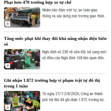
Phạt hơn 470 trường hợp xe tự chế
Số 3-5 Huỳnh Thúc Kháng-Phường Láng-Hà Nội
Nhằm bảo đảm trật tự, an toàn giao
Giám đốc: VŨ MINH TUẤN
thông và xây dựng môi trường giao thông
Phó Giám đốc: Nguyễn Kim Khiêm, Nguyễn Minh Đức, Nguyễn Thành Lợi
văn minh, từ ngày 15/7-1/8/2026, Phòng
Cảnh sát giao thông, Công an thành phố
Hà Nội đã tăng cường tuần tra, kiểm soát,
Tăng mức phạt khi thay đổi khả năng nhận diện biển
xử lý nghiêm các hành vi vi phạm liên quan
số
đến xe tự sản xuất, lắp ráp; phương tiện
chở hàng cồng kềnh; kéo theo xe khác
Nghị định số 238 về sửa đổi, bổ sung một
hoặc vật khác khi tham gia giao thông.
số điều của Nghị định 168 liên quan đến
quy định xử phạt vi phạm hành chính về
trật tự, an toàn giao thông trong lĩnh vực
giao thông đường bộ; trừ điểm, phục hồi
Ghi nhận 1.872 trường hợp vi phạm trật tự đô thị
điểm giấy phép lái xe, sẽ chính thức có
trong 1 tuần
hiệu lực từ ngày 15/8.
Từ ngày 27/7-2/8/2026, Công an thành
phố Hà Nội đã ghi nhận 1.872 trường hợp
vi phạm thông qua hình ảnh phục vụ công