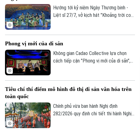
công nghiệp văn hóa trên địa bàn thành
Hướng tới kỷ niệm Ngày Thương binh -
phố.
Liệt sĩ 27/7, vở kịch hát "Khoảng trời con
gái" do Nhà hát Nghệ thuật truyền thống
tỉnh Hà Tĩnh thực hiện đã có đêm công
diễn giàu cảm xúc tại Thủ đô Hà Nội vào
Phong vị mới của di sản
tối 19/7.
Không gian Cadao Collective lựa chọn
cách tiếp cận "Phong vị mới của di sản",
kết nối nghệ thuật truyền thống, ẩm thực
bản địa và trải nghiệm đương đại trong
cùng một hành trình khám phá.
Tiêu chí thí điểm mô hình đô thị di sản văn hóa trên
toàn quốc
Chính phủ vừa ban hành Nghị định
282/2026 quy định chi tiết thi hành Nghị
quyết của Quốc hội về phát triển văn hóa
Việt Nam. Trong đó, lần đầu tiên quy định
cụ thể các tiêu chí lựa chọn địa phương