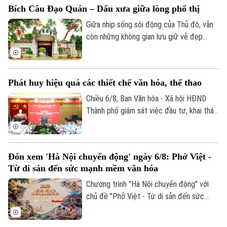
Bích Câu Đạo Quán – Dấu xưa giữa lòng phố thị
Giữa nhịp sống sôi động của Thủ đô, vẫn
còn những không gian lưu giữ vẻ đẹp
trầm mặc của Hà Nội xưa. Hơn 700 năm
tồn tại, Bích Câu Đạo Quán không chỉ là
một di tích lịch sử, văn hóa mà còn là
Phát huy hiệu quả các thiết chế văn hóa, thể thao
điểm dừng chân để người dân và du
Theo dõi Hà Nội On
khách tìm về sự bình yên giữa phố
Chiều 6/8, Ban Văn hóa - Xã hội HĐND
phường.
Thành phố giám sát việc đầu tư, khai thác
các thiết chế văn hóa, thể thao trên địa
bàn phường Thanh Xuân.
Đón xem 'Hà Nội chuyển động' ngày 6/8: Phở Việt -
Từ di sản đến sức mạnh mềm văn hóa
Chương trình "Hà Nội chuyển động" với
chủ đề "Phở Việt - Từ di sản đến sức
mạnh mềm văn hóa" sẽ phát sóng trực
tiếp trên các nền tảng của Cơ quan Báo