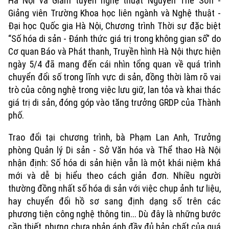
Hà Nội và Giám tuyển nghệ thuật Nguyễn Thế Sơn -
Giảng viên Trường Khoa học liên ngành và Nghệ thuật -
Xu hướng
Đại học Quốc gia Hà Nội, Chương trình Thời sự đặc biệt
“Số hóa di sản - Đánh thức giá trị trong không gian số” do
Cơ quan Báo và Phát thanh, Truyền hình Hà Nội thực hiện
ngày 5/4 đã mang đến cái nhìn tổng quan về quá trình
chuyển đổi số trong lĩnh vực di sản, đồng thời làm rõ vai
trò của công nghệ trong việc lưu giữ, lan tỏa và khai thác
giá trị di sản, đóng góp vào tăng trưởng GRDP của Thành
phố.
Trao đổi tại chương trình, bà Phạm Lan Anh, Trưởng
phòng Quản lý Di sản - Sở Văn hóa và Thể thao Hà Nội
nhận định: Số hóa di sản hiện vẫn là một khái niệm khá
mới và dễ bị hiểu theo cách giản đơn. Nhiều người
thường đồng nhất số hóa di sản với việc chụp ảnh tư liệu,
hay chuyển đổi hồ sơ sang định dạng số trên các
phương tiện công nghệ thông tin... Dù đây là những bước
cần thiết, nhưng chưa phản ánh đầy đủ bản chất của quá