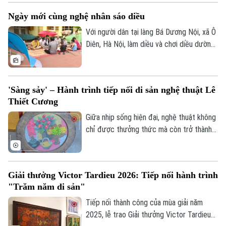
Tây Tạng và hai chất liệu truyền thống của
Ngày mới cùng nghệ nhân sáo diều
mỹ thuật Việt Nam là sơn mài và giấy dó.
Với người dân tại làng Bá Dương Nội, xã Ô
Diên, Hà Nội, làm diều và chơi diều dường
như đã đi vào tâm thức. Để tiếng sáo
diều làng Bá Dương Nội được gìn giữ tới
tận hôm nay, không thể không kể đến
'Sàng sảy' – Hành trình tiếp nối di sản nghệ thuật Lê
công lao của Nghệ nhân nhân dân Nguyễn
Thiết Cương
Hữu Kiêm - người đã nâng niu cánh diều
và đưa nghệ thuật chơi diều của Việt Nam
Giữa nhịp sống hiện đại, nghệ thuật không
tới bạn bè quốc tế.
chỉ được thưởng thức mà còn trở thành
không gian để mỗi người lắng lại, đối thoại
với những giá trị nguyên bản. Không gian
trưng bày ứng dụng "Sàng Sảy" do 39
Giải thưởng Victor Tardieu 2026: Tiếp nối hành trình
Concept thực hiện mang đến một hành
"Trăm năm di sản"
trình như thế, nơi những tác phẩm của cố
họa sĩ Lê Thiết Cương được tiếp nối bằng
Tiếp nối thành công của mùa giải năm
góc nhìn sáng tạo của thế hệ trẻ.
2025, lễ trao Giải thưởng Victor Tardieu