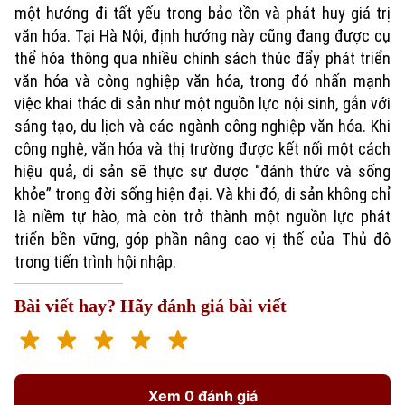
Đất đai
một hướng đi tất yếu trong bảo tồn và phát huy giá trị
Xe máy
Tuyển sinh
văn hóa. Tại Hà Nội, định hướng này cũng đang được cụ
Tin tức
Sức khỏe
Kinh nghiệm
thể hóa thông qua nhiều chính sách thúc đẩy phát triển
Thị trường
Hướng nghiệp
văn hóa và công nghiệp văn hóa, trong đó nhấn mạnh
Làng nghề
Y tế
Thể thao
việc khai thác di sản như một nguồn lực nội sinh, gắn với
Đánh giá
Di tích
sáng tạo, du lịch và các ngành công nghiệp văn hóa. Khi
Dinh dưỡng
Bóng đá
Giải trí
công nghệ, văn hóa và thị trường được kết nối một cách
hiệu quả, di sản sẽ thực sự được “đánh thức và sống
Tư vấn sức khỏe
Quần vợt
khỏe” trong đời sống hiện đại. Và khi đó, di sản không chỉ
Tin tức
Đã phát sóng
là niềm tự hào, mà còn trở thành một nguồn lực phát
Golf
Sao
triển bền vững, góp phần nâng cao vị thế của Thủ đô
trong tiến trình hội nhập.
Điện ảnh
Bài viết hay? Hãy đánh giá bài viết
Thời trang
Âm nhạc
Xem 0 đánh giá