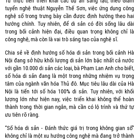
Từ thực tiễn triển khai các dự án sáng tạo, theo Giám
tuyển nghệ thuật Nguyễn Thế Sơn, việc ứng dụng công
Thời sự
nghệ số trong trưng bày cần được định hướng theo hai
hướng chính. Tuy nhiên, để di sản có đời sống lâu dài
Hà Nội
Hà Nội
trong bối cảnh hiện đại, điều quan trọng không chỉ là
công nghệ, mà còn là vai trò sáng tạo của nghệ sĩ.
Chính trị
Nhịp sống Hà Nội
Thế giới
Chia sẻ về định hướng số hóa di sản trong bối cảnh Hà
Xã hội
Nội đang sở hữu khối lượng di sản lớn bậc nhất cả nước
Người Hà Nội
Tin tức
Kinh tế
với gần 10.000 di sản các loại, bà Phạm Lan Anh cho biết,
An ninh trật tự
Khoảnh khắc Hà Nội
số hóa di sản đang là một trong những nhiệm vụ trọng
Quân sự
Tin tức
Nhà đất
tâm của ngành văn hóa Thủ đô. Mục tiêu lâu dài của Hà
Công nghệ
Ẩm thực
Nội là tiến tới số hóa 100% di sản. Tuy nhiên, với khối
Hồ sơ
Cafe sáng
lượng lớn như hiện nay, việc triển khai không thể hoàn
Tin tức
Tàu và Xe
thành trong thời gian ngắn, mà cần có lộ trình và thứ tự
Người Việt 4 phương
Tài chính Ngân hàng
Đầu tư
ưu tiên rõ ràng.
Ô tô
Giáo dục
Doanh nghiệp
“Số hóa di sản - Đánh thức giá trị trong không gian số”
Căn hộ
Tàu
Tin tức
không chỉ là một xu hướng công nghệ mà đang trở thành
Văn hóa