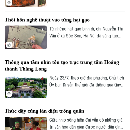
2026 đã được tổ chức, tôn vinh những
tác phẩm và khóa luận tốt nghiệp xuất
sắc của sinh viên Trường Đại học Mỹ
Thổi hồn nghệ thuật vào từng hạt gạo
thuật Việt Nam.
Từ những hạt gạo bình dị, chị Nguyễn Thị
Vân ở xã Sóc Sơn, Hà Nội đã sáng tạo
nên những bức tranh độc đáo, tái hiện
phong cảnh quê hương, danh lam thắng
cảnh và nhiều giá trị văn hóa truyền thống
Bản quyền thuộc về Cơ quan Báo và Phát thanh Truyền hình Hà Nội Giấy
Thông qua tầm nhìn tôn tạo trục trung tâm Hoàng
của dân tộc.
phép số: Số 63/GP-TTDT, cấp ngày 10/05/2023
thành Thăng Long
TRANG THÔNG TIN ĐIỆN TỬ
Ngày 23/7, theo giờ địa phương, Chủ tịch
Ủy ban Di sản thế giới đã thông qua Quyết
CỦA CƠ QUAN BÁO VÀ PHÁT THANH TRUYỀN HÌNH HÀ NỘI
định số 48, chính thức thông qua “Tầm
Số 3-5 Huỳnh Thúc Kháng-Phường Láng-Hà Nội
nhìn về việc chỉnh trang, tôn tạo trục
trung tâm của Hoàng thành Thăng Long”.
Giám đốc: VŨ MINH TUẤN
Thức dậy cùng làn điệu trống quân
Phó Giám đốc: Nguyễn Kim Khiêm, Nguyễn Minh Đức, Nguyễn Thành Lợi
Giữa nhịp sống hiện đại vẫn có những giá
trị văn hóa dân gian được người dân gìn