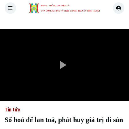
TRANG THÔNG TIN ĐIỆN TỬ
CỦA CƠ QUAN BÁO VÀ PHÁT THANH TRUYỀN HÌNH HÀ NỘI
THỜI SỰ
HÀ NỘI
THẾ GIỚI
KINH TẾ
NHÀ ĐẤT
Play
Video
Tin tức
Số hoá để lan toả, phát huy giá trị di sản