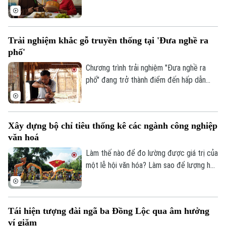
giữ và trao truyền từ thế hệ này sang thế
hệ khác. Tại thôn Phúc Lâm, xã Đại Xuyên,
nghệ thuật hát trống quân không chỉ còn
Trải nghiệm khắc gỗ truyền thống tại 'Đưa nghề ra
hiện diện trong ký ức hay những ngày hội
phố'
làng, mà vẫn được gìn giữ bằng tình yêu
và sự gắn bó của chính những người dân
Chương trình trải nghiệm "Đưa nghề ra
nơi đây.
phố" đang trở thành điểm đến hấp dẫn
của nhiều gia đình trong dịp hè. Thông qua
các hoạt động thực hành sinh động,
chương trình mang đến cho các em nhỏ
Xây dựng bộ chỉ tiêu thống kê các ngành công nghiệp
cơ hội khám phá nghề chạm khắc gỗ
văn hoá
truyền thống, từ đó góp phần nuôi dưỡng
tình yêu với các giá trị văn hóa, nghề thủ
Làm thế nào để đo lường được giá trị của
công dân tộc.
một lễ hội văn hóa? Làm sao để lượng hóa
sức lan tỏa của di sản, của sáng tạo hay
bản sắc văn hóa đối với sự phát triển của
một đô thị? Đó là những câu hỏi đang
Tái hiện tượng đài ngã ba Đồng Lộc qua âm hưởng
được thành phố Hà Nội tìm lời giải khi xây
ví giặm
dựng Bộ chỉ tiêu thống kê các ngành