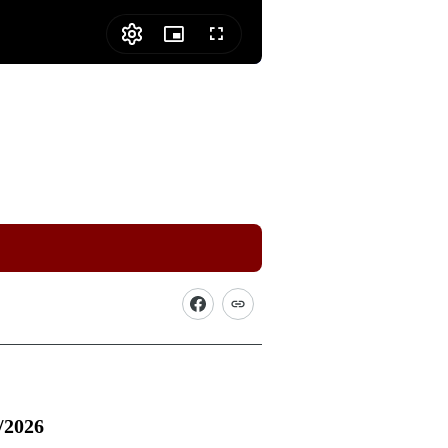
Picture-
Fullscreen
in-
Picture
4/2026