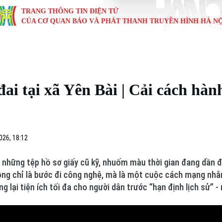
TRANG THÔNG TIN ĐIỆN TỬ
CỦA CƠ QUAN BÁO VÀ PHÁT THANH TRUYỀN HÌNH HÀ NỘ
KINH TẾ
NHÀ ĐẤT
TÀU VÀ XE
GIÁO DỤC
VĂN HÓA
SỨC KHỎ
i
Tin tức
Tin tức
Ô tô
Tin tức
Tin tức
Y tế
đai tại xã Yên Bài | Cải cách hàn
ự
Cafe sáng
Đầu tư
Tàu
Tuyển sinh
Làng nghề
Dinh dư
Nội
Tài chính Ngân hàng
Căn hộ
Xe máy
Hướng nghiệp
Di tích
Tư vấn 
iệt 4 phương
026, 18:12
Doanh nghiệp
Đất đai
Thị trường
i), những tệp hồ sơ giấy cũ kỹ, nhuốm màu thời gian đang dần
Kinh nghiệm
Đánh giá
hông chỉ là bước đi công nghệ, mà là một cuộc cách mạng nhằm
g lại tiện ích tối đa cho người dân trước “hạn định lịch sử” -