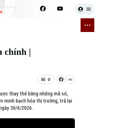
I
E
THỂ THAO
GIẢI TRÍ
ĐÃ PHÁT SÓNG
Bóng đá
Tin tức
h chính |
ỡng
Quần vợt
Sao
sức khỏe
Golf
Điện ảnh
0
Thời trang
 được thay thế bằng những mã số,
Âm nhạc
 minh bạch hóa thị trường, trả lại
 ngày 30/6/2026.