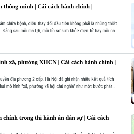
 thông minh | Cải cách hành chính |
hám chữa bệnh, điều thay đổi đầu tiên không phải là những thiết
ân. Đằng sau mỗi mã QR, mỗi hồ sơ sức khỏe điện tử hay mỗi ca
hành chính đang diễn ra ngay trong từng bệnh viện.
ình xã, phường XHCN | Cải cách hành chính |
uyền địa phương 2 cấp, Hà Nội đã ghi nhận nhiều kết quả tích
khai mô hình "xã, phường xã hội chủ nghĩa" như một bước phát
 chính trong thi hành án dân sự | Cải cách