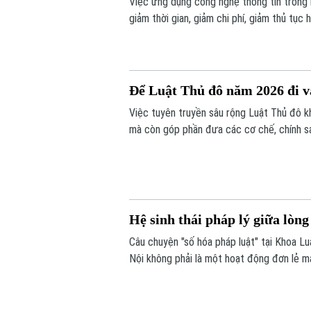
Việc ứng dụng công nghệ thông tin trong l
giảm thời gian, giảm chi phí, giảm thủ tục
công khai, minh bạch và nâng cao chất lư
Để Luật Thủ đô năm 2026 đi và
Việc tuyên truyền sâu rộng Luật Thủ đô kh
mà còn góp phần đưa các cơ chế, chính s
Hệ sinh thái pháp lý giữa lòng
Câu chuyện "số hóa pháp luật" tại Khoa Lu
Nội không phải là một hoạt động đơn lẻ m
quyết vĩ mô của Đảng, Chính phủ và hòa c