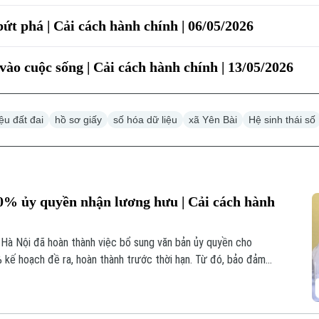
bứt phá | Cải cách hành chính | 06/05/2026
ào cuộc sống | Cải cách hành chính | 13/05/2026
iệu đất đai
hồ sơ giấy
số hóa dữ liệu
xã Yên Bài
Hệ sinh thái số
0% ủy quyền nhận lương hưu | Cải cách hành
 Hà Nội đã hoàn thành việc bổ sung văn bản ủy quyền cho
 kế hoạch đề ra, hoàn thành trước thời hạn. Từ đó, bảo đảm
 cấp BHXH và tạo điều kiện để công tác chi trả được thực hiện