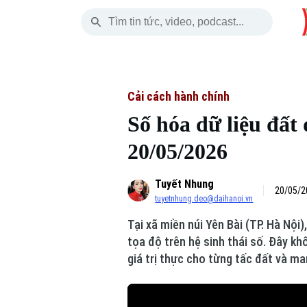
Thứ Sáu
THỜI SỰ
HÀ NỘI
THẾ GIỚI
07 Tháng 08, 2026
Hà Nội
Nhịp sống Hà Nộ
Tin tức
Cải cách hành chính
Số hóa dữ liệu đất 
Chính trị
Người Hà Nội
Quân s
20/05/2026
Xã hội
Khoảnh khắc Hà 
Hồ sơ
Tuyết Nhung
An ninh trật tự
Ẩm thực
Người V
20/05/2
tuyetnhung.deo@daihanoi.vn
Tại xã miền núi Yên Bài (TP. Hà Nộ
Công nghệ
tọa độ trên hệ sinh thái số. Đây k
giá trị thực cho từng tấc đất và man
Skip Ad