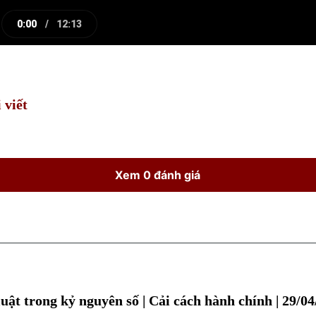
0:00
/
12:13
e
Current
Duration
Time
 viết
Xem 0 đánh giá
uật trong kỷ nguyên số | Cải cách hành chính | 29/0