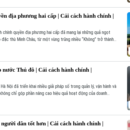
yền địa phương hai cấp | Cải cách hành chính |
h chính quyền địa phương hai cấp đã mang lại những quả ngọt
o đặc thù Minh Châu, từ một vùng trũng nhiều “Không” trở thành
inh động cho hiệu quả của công cuộc cải cách thể chế này.
p nước Thủ đô | Cải cách hành chính |
Nội đã triển khai nhiều giải pháp số trong quản lý, vận hành và
không chỉ góp phần nâng cao hiệu quả hoạt động của doanh
o người dân.
người dân tốt hơn | Cải cách hành chính |