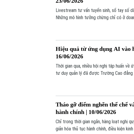
23/06/2026
Livestream tư vấn tuyển sinh, sổ tay số dà
Những mô hình tưởng chừng chỉ có ở doan
để phục vụ người dân tốt hơn. Chuyển đổi 
cách tiếp cận mới, hiệu quả.
Hiệu quả từ ứng dụng AI vào h
16/06/2026
Thời gian qua, nhiều hội nghị tập huấn về 
tư duy quản lý đã được Trường Cao đẳng C
trên địa bàn TP. Hà Nội, tạo nên bước chuy
và lợi ích kinh tế thiết thực cho các địa 
Tháo gỡ điểm nghẽn thể chế và
hành chính | 10/06/2026
Chỉ trong thời gian ngắn, hàng loạt nghị 
giản hóa thủ tục hành chính, điều kiện ki