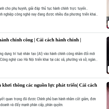
nh cho phụ huynh, giải đáp thủ tục hành chính trực tuyến...
h nghiệp công nghệ nay đang được nhiều địa phương triển khai
số từ cơ sở đang tạo ra những thay đổi thiết thực, mở ra nhiều
ành chính công | Cải cách hành chính |
ứng dụng trí tuệ nhân tạo (AI) vào hành chính công nhằm đổi mới
ông nghệ cao Hà Nội triển khai tại các xã, phường và sở, ngành
ển biến lớn về tư duy công vụ, đem lại hiệu quả quản lý vượt trội
phương.
 khơi thông các nguồn lực phát triển| Cải cách
quyết quan trọng đã được Chính phủ ban hành nhằm cắt giảm, đơn
nh doanh và đẩy mạnh phân cấp, phân quyền.