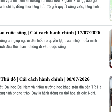
ĩnh vực thi hành án hướng tới mục tiêu '3 giảm, 3 tăng', bao gồm
 hành chính; đồng thời tăng tốc độ giải quyết công việc, tăng tính
ợng phục vụ người dân và doanh nghiệp.
o cuộc sống | Cải cách hành chính | 17/07/2026
ông chỉ giúp người dân hiểu rõ quyền lợi, trách nhiệm của mình
ách đặc thù nhanh chóng đi vào cuộc sống.
 Thủ đô | Cải cách hành chính | 08/07/2026
ật, Đại học Đại Nam và nhiều trường học khác trên địa bàn TP. Hà
ang tính phong trào. Đây là hành động cụ thể hóa từ các Nghị
ùng làn sóng chuyển đổi số mạnh mẽ của Thủ đô.