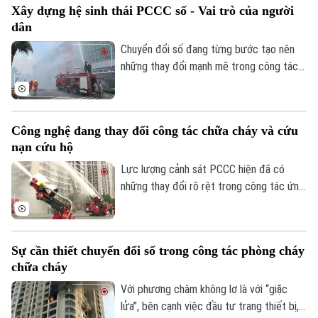
Xây dựng hệ sinh thái PCCC số - Vai trò của người
tuyến, đảm bảo khớp nối êm thuận để
dân
người dân đi lại an toàn, thuận tiện.
Chuyển đổi số đang từng bước tạo nên
những thay đổi mạnh mẽ trong công tác
PCCC và CNCH. Tuy nhiên, công nghệ
hiện đại chỉ phát huy khi được kết hợp với
ý thức trách nhiệm của mỗi cá nhân, mỗi
Công nghệ đang thay đổi công tác chữa cháy và cứu
gia đình và toàn xã hội. Vì vậy, mỗi người
nạn cứu hộ
dân cần chủ động tìm hiểu kiến thức,
chấp hành các quy định về an toàn PCCC,
Lực lượng cảnh sát PCCC hiện đã có
trang bị kỹ năng xử lý tình huống và tích
những thay đổi rõ rệt trong công tác ứng
cực phối hợp với các cơ quan chức năng.
dụng KHCN vào thực hiện nhiệm vụ. Nếu
trước đây việc tiếp cận hiện trường và tổ
chức chữa cháy chủ yếu dựa vào sức
Sự cần thiết chuyển đổi số trong công tác phòng cháy
người, trang thiết bị truyền thống thì ngày
chữa cháy
nay nhiều công nghệ hiện đại đã được
ứng dụng, góp phần nâng cao khả năng
Với phương châm không lơ là với “giặc
phòng chống cháy nổ, đặc biệt là việc
lửa”, bên cạnh việc đầu tư trang thiết bị,