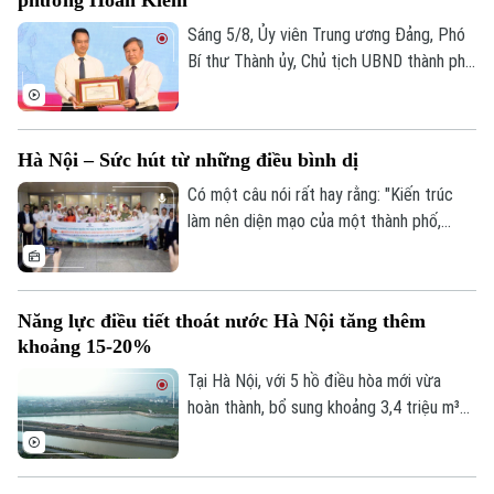
mặt bằng từ ngày 1/8/2024 đến nay.
Sáng 5/8, Ủy viên Trung ương Đảng, Phó
Bí thư Thành ủy, Chủ tịch UBND thành phố
Hà Nội Vũ Đại Thắng đã dự Ngày hội toàn
dân bảo vệ an ninh Tổ quốc năm 2026 tại
phường Hoàn Kiếm. Cùng dự có Phó Chủ
Hà Nội – Sức hút từ những điều bình dị
tịch Thường trực Ủy ban MTTQ Việt Nam
thành phố Hà Nội Trần Thị Phương Hoa và
Có một câu nói rất hay rằng: "Kiến trúc
đại diện các Sở, ngành, đơn vị liên quan.
làm nên diện mạo của một thành phố,
nhưng con người và văn hóa mới là thứ níu
giữ tâm hồn du khách." Và khi nhắc đến
những thành phố có khả năng "gây thương
Năng lực điều tiết thoát nước Hà Nội tăng thêm
nhớ" ấy, chắc chắn không thể bỏ qua Hà
khoảng 15-20%
Nội – trái tim của Việt Nam.
Tại Hà Nội, với 5 hồ điều hòa mới vừa
hoàn thành, bổ sung khoảng 3,4 triệu m³
dung tích chứa nước; cùng với việc hạ
mực nước các hồ hiện có thông qua hệ
thống trạm bơm, tổng dung tích điều hòa