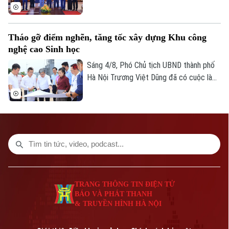
phố Hà Nội Vũ Đại Thắng đã tiếp Đại sứ
Israel tại Việt Nam Yaron Mayer đến chào
từ biệt nhân dịp kết thúc nhiệm kỳ, đồng
Tháo gỡ điểm nghẽn, tăng tốc xây dựng Khu công
thời trao đổi về các định hướng hợp tác
nghệ cao Sinh học
giữa hai bên trong thời gian tới.
Sáng 4/8, Phó Chủ tịch UBND thành phố
Hà Nội Trương Việt Dũng đã có cuộc làm
việc, kiểm tra thực tế tại Khu công nghệ
cao Sinh học Hà Nội. Đồng thời, chỉ đạo
tháo gỡ các khó khăn, vướng mắc về giải
phóng mặt bằng, hạ tầng kỹ thuật, thúc
đẩy tiến độ dự án.
TRANG THÔNG TIN ĐIỆN TỬ
BÁO VÀ PHÁT THANH
& TRUYỀN HÌNH HÀ NỘI