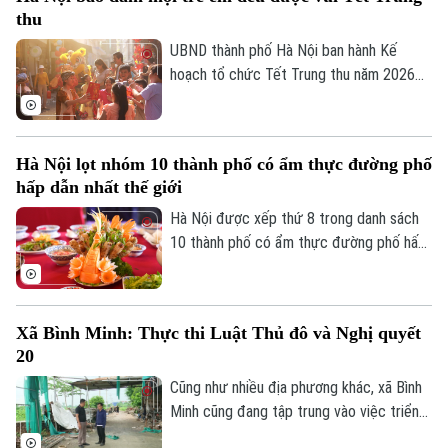
nghiệp văn hóa đối với tăng trưởng kinh
Golf
Sao
thu
tế, phục vụ công tác quản lý và hoạch
định chính sách.
UBND thành phố Hà Nội ban hành Kế
Điện ảnh
hoạch tổ chức Tết Trung thu năm 2026
với mục tiêu mọi trẻ em trên địa bàn đều
Thời trang
được đón Tết Trung thu vui tươi, an toàn;
100% trẻ em có hoàn cảnh đặc biệt được
Âm nhạc
Hà Nội lọt nhóm 10 thành phố có ẩm thực đường phố
thăm hỏi, tặng quà đầy đủ, kịp thời.
hấp dẫn nhất thế giới
Hà Nội được xếp thứ 8 trong danh sách
10 thành phố có ẩm thực đường phố hấp
dẫn nhất thế giới theo nghiên cứu của
Radical Storage và cũng là thành phố duy
nhất của châu Á lọt vào danh sách này.
Xã Bình Minh: Thực thi Luật Thủ đô và Nghị quyết
20
Cũng như nhiều địa phương khác, xã Bình
Minh cũng đang tập trung vào việc triển
khai Luật Thủ đô và Nghị quyết 20 của