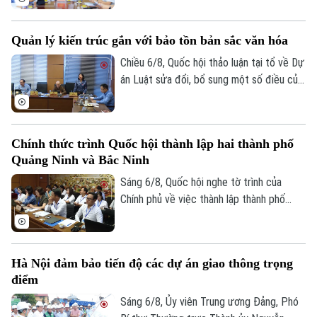
HĐND thành phố Trần Hợp Dũng đã tiếp
công dân định kỳ.
Quản lý kiến trúc gắn với bảo tồn bản sắc văn hóa
Chiều 6/8, Quốc hội thảo luận tại tổ về Dự
án Luật sửa đổi, bổ sung một số điều của
Luật Kiến trúc. Nhiều đại biểu đồng tình,
dự thảo Luật đã tập trung đổi mới công
tác quản lý hành nghề kiến trúc theo
Chính thức trình Quốc hội thành lập hai thành phố
hướng cắt giảm thủ tục hành chính,
Quảng Ninh và Bắc Ninh
chuyển mạnh từ tiền kiểm sang hậu kiểm
và đẩy mạnh chuyển đổi số.
Sáng 6/8, Quốc hội nghe tờ trình của
Chính phủ về việc thành lập thành phố
Quảng Ninh và thành phố Bắc Ninh.
Hà Nội đảm bảo tiến độ các dự án giao thông trọng
điểm
Sáng 6/8, Ủy viên Trung ương Đảng, Phó