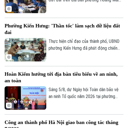
đang trong giai đoạn quyết định tiến độ.
Với một địa bàn rộng, đông dân cư, gần
19 ngàn thửa đất cần phải hoàn thiện dữ
Phường Kiến Hưng: 'Thần tốc' làm sạch dữ liệu đất
liệu, kế hoạch mà phường Hoàng Mai đề
đai
ra là đến 10/8 phải hoàn thành thu thập
dữ liệu tại 41 tổ dân phố đang đứng
Thực hiện chỉ đạo của thành phố, UBND
trước những thách thức không nhỏ.
phường Kiến Hưng đã phát động chiến
dịch cao điểm "45 ngày đêm" làm sạch dữ
liệu đất đai. Đây không chỉ là một kế
hoạch hành chính đơn thuần, mà là một
Hoàn Kiếm hướng tới địa bàn tiêu biểu về an ninh,
cuộc "tổng động viên" toàn diện nhằm
an toàn
chuẩn hóa, làm sạch và cập nhật cơ sở dữ
liệu quốc gia về đất đai trên địa bàn.
Sáng 5/8, dự Ngày hội Toàn dân bảo vệ
an ninh Tổ quốc năm 2026 tại phường
Hoàn Kiếm, Chủ tịch UBND thành phố Hà
Nội Vũ Đại Thắng yêu cầu địa phương
phát huy vị trí đặc biệt của địa bàn trung
Công an thành phố Hà Nội giao ban công tác tháng
tâm, phấn đấu trở thành hình mẫu của Thủ