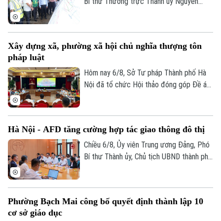
Bí thư Thường trực Thành ủy Nguyễn
Trọng Đông, Trưởng Ban Chỉ đạo giải
phóng mặt bằng các dự án đầu tư trên
địa bàn thành phố Hà Nội, kiểm tra thực
Xây dựng xã, phường xã hội chủ nghĩa thượng tôn
địa một số hạng mục quan trọng.
pháp luật
Hôm nay 6/8, Sở Tư pháp Thành phố Hà
Nội đã tổ chức Hội thảo đóng góp Đề án
“Xây dựng văn hoá tuân thủ pháp luật
Chuyên mục
trong xây dựng xã, phường xã hội chủ
Thời sự
nghĩa trên địa bàn thành phố Hà Nội”.
Hà Nội - AFD tăng cường hợp tác giao thông đô thị
Chiều 6/8, Ủy viên Trung ương Đảng, Phó
Hà Nội
Hà Nội
Bí thư Thành ủy, Chủ tịch UBND thành phố
Hà Nội Vũ Đại Thắng đã tiếp Giám đốc Cơ
Chính trị
Nhịp sống Hà Nội
Thế giới
quan Phát triển Pháp (AFD) tại Việt Nam,
Xã hội
ông Julien Seillan, trao đổi về các dự án
Người Hà Nội
Phường Bạch Mai công bố quyết định thành lập 10
Tin tức
đang triển khai và định hướng mở rộng
Kinh tế
cơ sở giáo dục
An ninh trật tự
hợp tác trong thời gian tới.
Khoảnh khắc Hà Nội