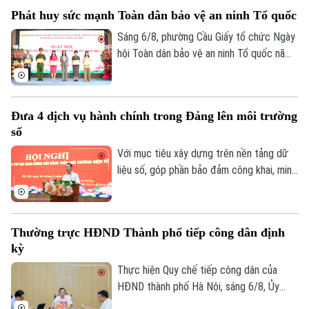
chủ động đổi mới cách làm để vừa bảo
Phát huy sức mạnh Toàn dân bảo vệ an ninh Tổ quốc
đảm tiến độ, vừa nâng cao chất lượng dữ
liệu. Tại phường Lĩnh Nam, nhiều giải pháp
Sáng 6/8, phường Cầu Giấy tổ chức Ngày
sáng tạo đang phát huy hiệu quả rõ nét.
hội Toàn dân bảo vệ an ninh Tổ quốc năm
2026 với sự tham dự của lãnh đạo thành
phố, lãnh đạo phường, lực lượng Công an,
đại diện các cơ quan, đơn vị, doanh
Đưa 4 dịch vụ hành chính trong Đảng lên môi trường
nghiệp và đông đảo nhân dân trên địa
số
bàn.
Với mục tiêu xây dựng trên nền tảng dữ
liệu số, góp phần bảo đảm công khai, minh
bạch và nâng cao hiệu quả điều hành, sáng
6/8, Đảng ủy UBND thành phố Hà Nội tổ
chức hội nghị tập huấn sử dụng 4 thủ tục
Thường trực HĐND Thành phố tiếp công dân định
hành chính của Đảng lên môi trường điện
kỳ
tử cho các tổ chức cơ sở Đảng trực
thuộc.
Thực hiện Quy chế tiếp công dân của
HĐND thành phố Hà Nội, sáng 6/8, Ủy
viên Thường trực, Trưởng Ban Đô thị