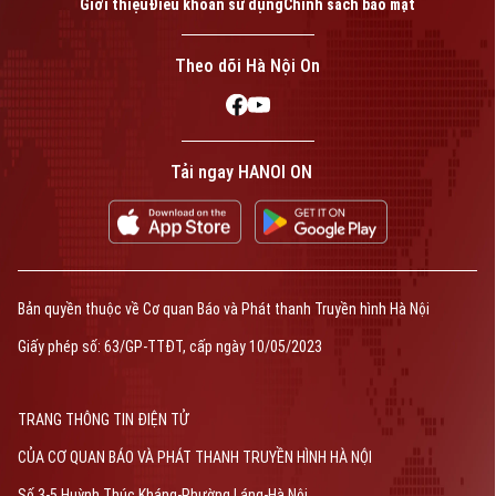
Giới thiệu
Điều khoản sử dụng
Chính sách bảo mật
Theo dõi Hà Nội On
Tải ngay HANOI ON
Bản quyền thuộc về Cơ quan Báo và Phát thanh Truyền hình Hà Nội
Giấy phép số: 63/GP-TTĐT, cấp ngày 10/05/2023
TRANG THÔNG TIN ĐIỆN TỬ
CỦA CƠ QUAN BÁO VÀ PHÁT THANH TRUYỀN HÌNH HÀ NỘI
Số 3-5 Huỳnh Thúc Kháng-Phường Láng-Hà Nội