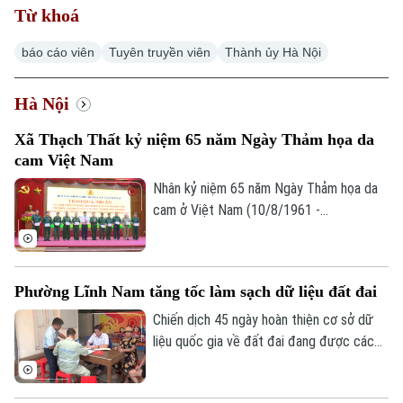
Từ khoá
báo cáo viên
Tuyên truyền viên
Thành ủy Hà Nội
Hà Nội
Xu hướng
Xã Thạch Thất kỷ niệm 65 năm Ngày Thảm họa da
cam Việt Nam
Nhân kỷ niệm 65 năm Ngày Thảm họa da
cam ở Việt Nam (10/8/1961 -
10/8/2026), Hội Nạn nhân chất độc da
cam/dioxin xã Thạch Thất tổ chức lễ kỷ
niệm và trao quà cho các nạn nhân chất
Phường Lĩnh Nam tăng tốc làm sạch dữ liệu đất đai
độc da cam trên địa bàn.
Chiến dịch 45 ngày hoàn thiện cơ sở dữ
liệu quốc gia về đất đai đang được các
địa phương trên địa bàn Hà Nội khẩn
trương triển khai. Nhiều xã, phường đã