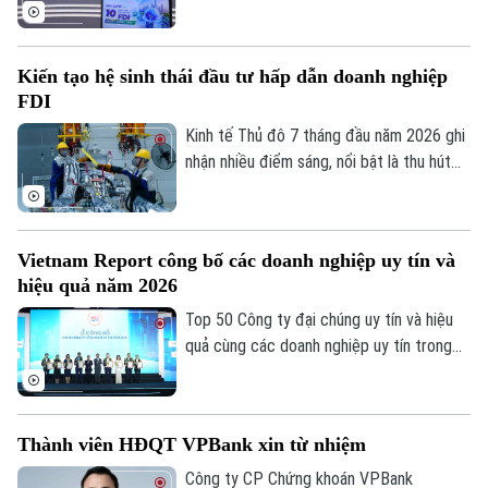
Thông tin và Truyền thông Chính phủ tổ
Golf
Sao
chức chiều 7/8 đánh dấu bước chuyển
trong tư duy về đầu tư nước ngoài, từ ưu
Điện ảnh
Kiến tạo hệ sinh thái đầu tư hấp dẫn doanh nghiệp
tiên thu hút vốn sang phát triển khu vực
FDI
kinh tế có vốn đầu tư nước ngoài theo
Thời trang
hướng chất lượng, hiệu quả và có sức lan
Kinh tế Thủ đô 7 tháng đầu năm 2026 ghi
tỏa, qua đó biến nguồn lực bên ngoài
nhận nhiều điểm sáng, nổi bật là thu hút
Âm nhạc
thành động lực tăng cường nội lực của
3.388 triệu USD vốn FDI, riêng tháng 7
nền kinh tế.
đạt 133,2 triệu USD. Đáng chú ý, cơ cấu
FDI tiếp tục chuyển dịch theo hướng ưu
Vietnam Report công bố các doanh nghiệp uy tín và
tiên công nghệ cao, đổi mới sáng tạo,
hiệu quả năm 2026
dịch vụ số và R&D, giảm dần các dự án sử
dụng nhiều đất và lao động.
Top 50 Công ty đại chúng uy tín và hiệu
quả cùng các doanh nghiệp uy tín trong
lĩnh vực tài chính, ngân hàng, bảo hiểm và
công nghệ năm 2026 vừa được công bố
tại Hà Nội. Bảng xếp hạng nhằm ghi nhận
Thành viên HĐQT VPBank xin từ nhiệm
những doanh nghiệp có hiệu quả hoạt
động, năng lực quản trị, đổi mới và uy tín
Công ty CP Chứng khoán VPBank