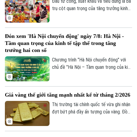
Đầu tư công, xuất khẩu và tiêu dùng là ba
trụ cột quan trọng của tăng trưởng kinh
Theo dõi Hà Nội On
tế. Trong bối cảnh Việt Nam đặt mục tiêu
tăng trưởng hai con số, việc thúc đẩy
sức mua trong nước thông qua các
Đón xem 'Hà Nội chuyển động' ngày 7/8: Hà Nội -
chương trình khuyến mãi, kích cầu tiêu
Tầm quan trọng của kinh tế tập thể trong tăng
dùng đang trở thành giải pháp quan trọng,
trưởng hai con số
vừa hỗ trợ doanh nghiệp mở rộng thị
Chương trình "Hà Nội chuyển động" với
trường, vừa tạo thêm động lực cho tăng
chủ đề "Hà Nội – Tầm quan trọng của kinh
trưởng kinh tế.
tế tập thể trong tăng trưởng hai con số"
sẽ phát sóng trực tiếp trên các nền tảng
của Cơ quan Báo và phát thanh, truyền
Giá vàng thế giới tăng mạnh nhất kể từ tháng 2/2026
hình Hà Nội vào 19h hôm nay, ngày 7/8.
Thị trường tài chính quốc tế vừa ghi nhận
đợt bứt phá đầy ấn tượng của vàng. Đồng
USD suy yếu, lợi suất trái phiếu Kho bạc
Mỹ giảm và những tín hiệu tích cực từ
các cuộc đàm phán giữa Mỹ và Iran được