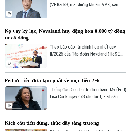
trên thị trường.
(VPBankS, mã chứng khoán: VPX, sàn
HoSE) vừa công bố nhận được đơn từ
nhiệm của ông Nguyễn Lương Tân - thành
viên HĐQT.
Nợ vay kỷ lục, Novaland huy động hơn 8.000 tỷ đồng
từ cổ đông
Theo báo cáo tài chính hợp nhất quý
II/2026 của Tập đoàn Novaland (HoSE:
NVL), nợ phải trả tiếp tục chiếm gần 75%
tổng nguồn vốn, tăng lên 193.400 tỷ đồng
vào cuối quý II. Với số tiền dự kiến huy
Fed ưu tiên đưa lạm phát về mục tiêu 2%
động hơn 8.006 tỷ đồng, Novaland sẽ ưu
tiên 5.953 tỷ đồng để thanh toán các
Thống đốc Cục Dự trữ liên bang Mỹ (Fed)
khoản nợ, nghĩa vụ tài chính và các khoản
Lisa Cook ngày 6/8 cho biết, Fed sẵn
phải trả quá hạn của công ty.
sàng tăng lãi suất trở lại nếu lạm phát
không giảm theo kỳ vọng, nhấn mạnh ưu
tiên hiện nay vẫn là đưa lạm phát về mục
Kích cầu tiêu dùng, thúc đẩy tăng trưởng
tiêu 2%.