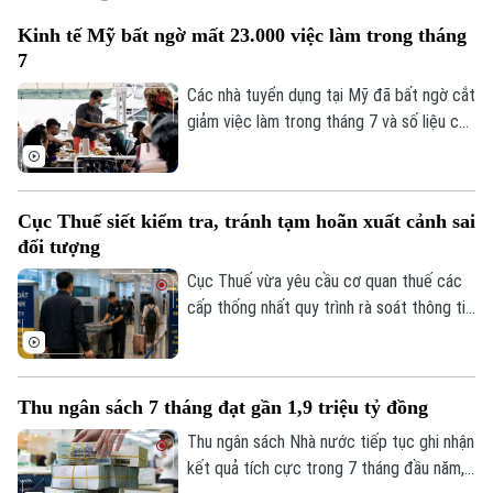
Kinh tế Mỹ bất ngờ mất 23.000 việc làm trong tháng
7
Các nhà tuyển dụng tại Mỹ đã bất ngờ cắt
giảm việc làm trong tháng 7 và số liệu của
các tháng trước đó cũng bị điều chỉnh
giảm, cho thấy thị trường lao động đang
đối mặt với nhiều thách thức sau đà tăng
Cục Thuế siết kiểm tra, tránh tạm hoãn xuất cảnh sai
trưởng bất ngờ vào đầu năm nay.
đối tượng
Cục Thuế vừa yêu cầu cơ quan thuế các
cấp thống nhất quy trình rà soát thông tin
người nộp thuế trước khi áp dụng biện
pháp tạm hoãn xuất cảnh. Mục tiêu là bảo
đảm đúng đối tượng, đúng điều kiện,
Thu ngân sách 7 tháng đạt gần 1,9 triệu tỷ đồng
đồng thời bảo vệ quyền và lợi ích hợp
pháp của người nộp thuế.
Thu ngân sách Nhà nước tiếp tục ghi nhận
kết quả tích cực trong 7 tháng đầu năm,