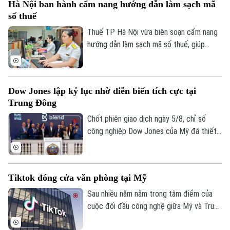
Hà Nội ban hành cẩm nang hướng dẫn làm sạch mã
cho là các yếu tố làm thay đổi tâm lý của
số thuế
giới đầu tư.
Thuế TP Hà Nội vừa biên soạn cẩm nang
hướng dẫn làm sạch mã số thuế, giúp
người nộp thuế nhận biết trạng thái mã số
thuế, xử lý các trường hợp cần cập nhật
thông tin và hạn chế phát sinh vướng mắc
Dow Jones lập kỷ lục nhờ diễn biến tích cực tại
trong quá trình thực hiện nghĩa vụ thuế.
Trung Đông
Chốt phiên giao dịch ngày 5/8, chỉ số
công nghiệp Dow Jones của Mỹ đã thiết
lập mức cao kỷ lục mới nhờ những tín hiệu
tiến triển hướng tới hòa bình tại khu vực
Trung Đông. Diễn biến này được kỳ vọng
Tiktok đóng cửa văn phòng tại Mỹ
sẽ giải tỏa bớt áp lực lạm phát toàn cầu.
Sau nhiều năm nằm trong tâm điểm của
cuộc đối đầu công nghệ giữa Mỹ và Trung
Quốc, số phận của TikTok tại thị trường