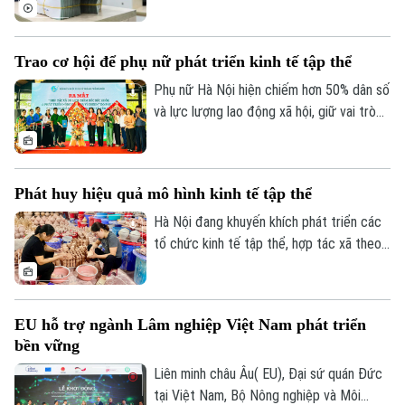
đạt gần 1,9 triệu tỷ đồng, tương đương
gần 75% dự toán cả năm. Trong khi đó,
tiến độ giải ngân vốn đầu tư công vẫn còn
Trao cơ hội để phụ nữ phát triển kinh tế tập thể
chậm, đặt ra yêu cầu đẩy nhanh thực hiện
trong những tháng cuối năm.
Phụ nữ Hà Nội hiện chiếm hơn 50% dân số
và lực lượng lao động xã hội, giữ vai trò
quan trọng trên nhiều lĩnh vực phát triển
kinh tế - xã hội của Thủ đô. Trong khu vực
kinh tế tập thể, ngày càng nhiều phụ nữ
Chuyên mục
Phát huy hiệu quả mô hình kinh tế tập thể
mạnh dạn thay đổi tư duy sản xuất, ứng
dụng khoa học công nghệ, chuyển đổi số
Hà Nội đang khuyến khích phát triển các
Thời sự
để nâng cao giá trị sản phẩm.
tổ chức kinh tế tập thể, hợp tác xã theo
hướng hiệu quả, đa dạng về quy mô và lĩnh
Hà Nội
Hà Nội
vực hoạt động. Thành phố cũng ưu tiên
hỗ trợ các mô hình hợp tác xã tiêu biểu,
Chính trị
Nhịp sống Hà Nội
EU hỗ trợ ngành Lâm nghiệp Việt Nam phát triển
Thế giới
từng bước trở thành hình mẫu trong phát
bền vững
triển kinh tế tập thể. Đây được xem là
Xã hội
Người Hà Nội
giải pháp quan trọng để tạo việc làm,
Tin tức
Liên minh châu Âu( EU), Đại sứ quán Đức
Kinh tế
nâng cao thu nhập cho thành viên và
An ninh trật tự
tại Việt Nam, Bộ Nông nghiệp và Môi
Khoảnh khắc Hà Nội