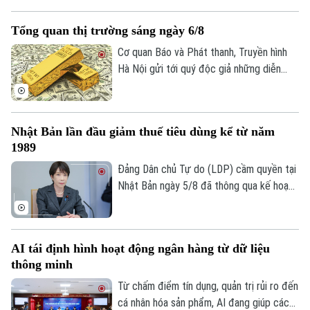
Mỹ đã dần ngã ngũ với một cấu trúc sở
hữu hoàn toàn mới. Tuy nhiên, để duy trì
Tổng quan thị trường sáng ngày 6/8
hoạt động và đáp ứng các yêu cầu khắt
khe về an ninh quốc gia, nền tảng này
Cơ quan Báo và Phát thanh, Truyền hình
đang phải đối mặt với những đợt tái cấu
Hà Nội gửi tới quý độc giả những diễn
trúc, bao gồm việc đóng cửa các văn
biến mới nhất của thị trường sáng nay
phòng quan trọng và cắt giảm hàng loạt
(6/8) với thông tin về giá vàng và tỷ giá
Liên hệ đường dây nóng (bấm để gọi)
nhân sự.
ngoại tệ.
Tòa soạn
Tòa soạn
Nhật Bản lần đầu giảm thuế tiêu dùng kể từ năm
1989
0865.116.699 (hotline)
0865.116.699
Đảng Dân chủ Tự do (LDP) cầm quyền tại
Nhật Bản ngày 5/8 đã thông qua kế hoạch
do Thủ tướng Sanae Takaichi đề xuất,
nhằm cắt giảm thuế tiêu thụ đối với thực
phẩm. Nếu được Quốc hội phê chuẩn, đây
AI tái định hình hoạt động ngân hàng từ dữ liệu
sẽ là lần đầu tiên Nhật Bản cắt giảm thuế
thông minh
tiêu dùng kể từ khi sắc thuế này được áp
dụng vào năm 1989.
Từ chấm điểm tín dụng, quản trị rủi ro đến
cá nhân hóa sản phẩm, AI đang giúp các