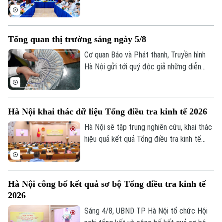
tổ chức tín dụng nâng cao hiệu quả vận
hành và cải thiện trải nghiệm khách hàng.
Tuy nhiên, để AI phát huy giá trị, các
Tổng quan thị trường sáng ngày 5/8
chuyên gia cho rằng điều quan trọng nhất
vẫn là chất lượng dữ liệu, hành lang pháp
Cơ quan Báo và Phát thanh, Truyền hình
lý và cơ chế quản trị rủi ro phù hợp.
Hà Nội gửi tới quý độc giả những diễn
biến mới nhất của thị trường sáng nay
(5/8) với thông tin về giá vàng và tỷ giá
ngoại tệ.
Hà Nội khai thác dữ liệu Tổng điều tra kinh tế 2026
Hà Nội sẽ tập trung nghiên cứu, khai thác
hiệu quả kết quả Tổng điều tra kinh tế
năm 2026 để phục vụ hoạch định chính
sách, xây dựng kịch bản phát triển kinh tế
- xã hội. Đây là chỉ đạo của Phó Chủ tịch
Hà Nội công bố kết quả sơ bộ Tổng điều tra kinh tế
UBND thành phố Hà Nội Nguyễn Xuân
2026
Lưu, Trưởng Ban Chỉ đạo Tổng điều tra
kinh tế năm 2026 thành phố tại Hội nghị
Sáng 4/8, UBND TP Hà Nội tổ chức Hội