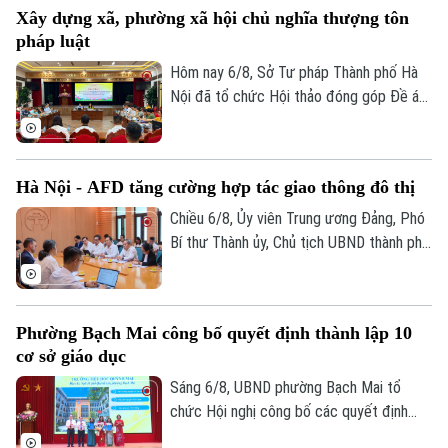
Xây dựng xã, phường xã hội chủ nghĩa thượng tôn
địa một số hạng mục quan trọng.
pháp luật
Hôm nay 6/8, Sở Tư pháp Thành phố Hà
Nội đã tổ chức Hội thảo đóng góp Đề án
“Xây dựng văn hoá tuân thủ pháp luật
trong xây dựng xã, phường xã hội chủ
nghĩa trên địa bàn thành phố Hà Nội”.
Hà Nội - AFD tăng cường hợp tác giao thông đô thị
Chiều 6/8, Ủy viên Trung ương Đảng, Phó
Bí thư Thành ủy, Chủ tịch UBND thành phố
Hà Nội Vũ Đại Thắng đã tiếp Giám đốc Cơ
quan Phát triển Pháp (AFD) tại Việt Nam,
ông Julien Seillan, trao đổi về các dự án
Phường Bạch Mai công bố quyết định thành lập 10
đang triển khai và định hướng mở rộng
cơ sở giáo dục
hợp tác trong thời gian tới.
Sáng 6/8, UBND phường Bạch Mai tổ
chức Hội nghị công bố các quyết định
thành lập các cơ sở giáo dục và công tác