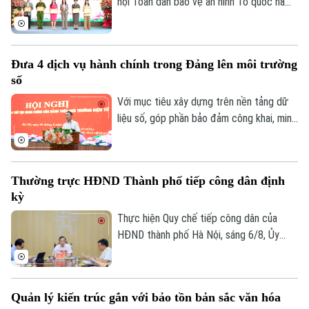
sáng tạo đang phát huy hiệu quả rõ nét.
hội Toàn dân bảo vệ an ninh Tổ quốc năm
2026 với sự tham dự của lãnh đạo thành
phố, lãnh đạo phường, lực lượng Công an,
đại diện các cơ quan, đơn vị, doanh
Đưa 4 dịch vụ hành chính trong Đảng lên môi trường
nghiệp và đông đảo nhân dân trên địa
số
bàn.
Với mục tiêu xây dựng trên nền tảng dữ
liệu số, góp phần bảo đảm công khai, minh
bạch và nâng cao hiệu quả điều hành, sáng
6/8, Đảng ủy UBND thành phố Hà Nội tổ
chức hội nghị tập huấn sử dụng 4 thủ tục
Thường trực HĐND Thành phố tiếp công dân định
hành chính của Đảng lên môi trường điện
kỳ
tử cho các tổ chức cơ sở Đảng trực
thuộc.
Thực hiện Quy chế tiếp công dân của
Liên hệ đường dây nóng (bấm để gọi)
HĐND thành phố Hà Nội, sáng 6/8, Ủy
viên Thường trực, Trưởng Ban Đô thị
Tòa soạn
Tòa soạn
HĐND thành phố Trần Hợp Dũng đã tiếp
0865.116.699 (hotline)
0865.116.699
công dân định kỳ.
Quản lý kiến trúc gắn với bảo tồn bản sắc văn hóa