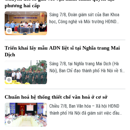
nhiều người dân và doanh nghiệp đã sớm
Bóng đá
Giải trí
phương hai cấp
đồng thuận, bàn giao đất để thực hiện
Tư vấn sức khỏe
siêu dự án 162.000 tỷ đồng này.
Sáng 7/8, Đoàn giám sát của Ban Khoa
Quần vợt
Tin tức
Đã phát sóng
học, Công nghệ và Môi trường HĐND
thành phố Hà Nội giám sát tình hình thực
Golf
Sao
hiện công tác chuyển đổi số trên địa bàn
xã Quang Minh giai đoạn 2025-2026.
Điện ảnh
Triển khai lấy mẫu ADN liệt sĩ tại Nghĩa trang Mai
Dịch
Thời trang
Sáng 7/8, tại Nghĩa trang Mai Dịch (Hà
Nội), Ban Chỉ đạo thành phố Hà Nội về tìm
Âm nhạc
kiếm, quy tập và xác định danh tính hài
cốt liệt sĩ trang trọng tổ chức Lễ dâng
hương tưởng niệm và chính thức triển
Chuẩn hoá hệ thống thiết chế văn hoá ở cơ sở
khai công tác lấy mẫu hài cốt liệt sĩ chưa
xác định được thông tin để phục vụ giám
Chiều 7/8, Ban Văn hóa – Xã hội HĐND
định ADN.
thành phố Hà Nội đã giám sát việc đầu
tư, khai thác các thiết chế văn hóa, thể
thao trên địa bàn phường Kiến Hưng.