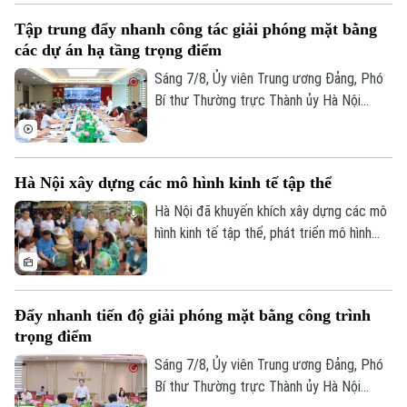
Tập trung đẩy nhanh công tác giải phóng mặt bằng
các dự án hạ tầng trọng điểm
Sáng 7/8, Ủy viên Trung ương Đảng, Phó
Bí thư Thường trực Thành ủy Hà Nội
Nguyễn Trọng Đông, Trưởng ban Chỉ đạo
giải phóng mặt bằng các dự án đầu tư
trên địa bàn thành phố Hà Nội chủ trì hội
Hà Nội xây dựng các mô hình kinh tế tập thể
nghị Ban Chỉ đạo nhằm rà soát, đánh giá
tiến độ công tác giải phóng mặt bằng
Hà Nội đã khuyến khích xây dựng các mô
triển khai các dự án, công trình trọng
hình kinh tế tập thể, phát triển mô hình
điểm trên địa bàn thành phố.
HTX theo Luật năm 2023. Việc kiện toàn,
nâng cao hiệu quả hoạt động của các
HTX đóng vai trò quan trọng trong việc
Đẩy nhanh tiến độ giải phóng mặt bằng công trình
hình thành các mô hình kinh tế tập thể,
trọng điểm
tăng cường liên kết với các đơn vị doanh
nghiệp để đầu tư xây dựng nông nghiệp
Sáng 7/8, Ủy viên Trung ương Đảng, Phó
công nghệ cao và hình thành các chuỗi
Bí thư Thường trực Thành ủy Hà Nội