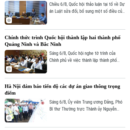
Chiều 6/8, Quốc hội thảo luận tại tổ về Dự
án Luật sửa đổi, bổ sung một số điều của
Luật Kiến trúc. Nhiều đại biểu đồng tình,
dự thảo Luật đã tập trung đổi mới công
tác quản lý hành nghề kiến trúc theo
Chính thức trình Quốc hội thành lập hai thành phố
hướng cắt giảm thủ tục hành chính,
Quảng Ninh và Bắc Ninh
chuyển mạnh từ tiền kiểm sang hậu kiểm
và đẩy mạnh chuyển đổi số.
Sáng 6/8, Quốc hội nghe tờ trình của
Chính phủ về việc thành lập thành phố
Quảng Ninh và thành phố Bắc Ninh.
Hà Nội đảm bảo tiến độ các dự án giao thông trọng
điểm
Sáng 6/8, Ủy viên Trung ương Đảng, Phó
Bí thư Thường trực Thành ủy Nguyễn
Trọng Đông, Trưởng Ban Chỉ đạo giải
phóng mặt bằng các dự án đầu tư trên
địa bàn thành phố Hà Nội, kiểm tra thực