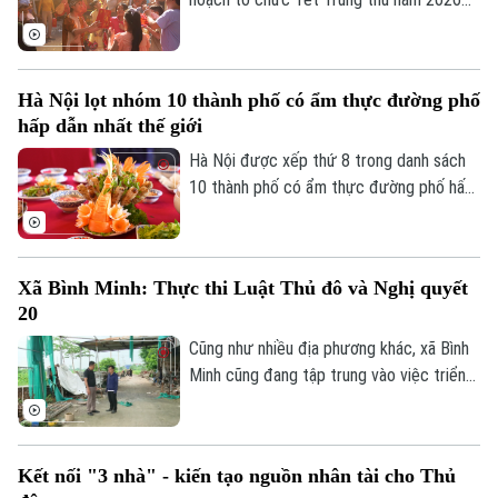
với mục tiêu mọi trẻ em trên địa bàn đều
được đón Tết Trung thu vui tươi, an toàn;
100% trẻ em có hoàn cảnh đặc biệt được
Hà Nội lọt nhóm 10 thành phố có ẩm thực đường phố
thăm hỏi, tặng quà đầy đủ, kịp thời.
hấp dẫn nhất thế giới
Hà Nội được xếp thứ 8 trong danh sách
10 thành phố có ẩm thực đường phố hấp
dẫn nhất thế giới theo nghiên cứu của
Radical Storage và cũng là thành phố duy
nhất của châu Á lọt vào danh sách này.
Xã Bình Minh: Thực thi Luật Thủ đô và Nghị quyết
20
Cũng như nhiều địa phương khác, xã Bình
Minh cũng đang tập trung vào việc triển
khai Luật Thủ đô và Nghị quyết 20 của
HĐND thành phố Hà Nội, Luật Đất đai
trong việc xử lý dứt điểm những cá nhân,
Kết nối "3 nhà" - kiến tạo nguồn nhân tài cho Thủ
tổ chức vi phạm về trật tự xây dựng, đất