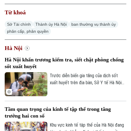
Từ khoá
Sở Tài chính
Thành ủy Hà Nội
ban thường vụ thành ủy
phân cấp, phân quyền
Hà Nội
Hà Nội khẩn trương kiểm tra, siết chặt phòng chống
sốt xuất huyết
Trước diễn biến gia tăng của dịch sốt
xuất huyết trên địa bàn, Sở Y tế Hà Nội
vừa ban hành công văn khẩn yêu cầu các
xã, phường tăng cường triển khai các biện
pháp phòng, chống dịch. Ngành y tế cũng
Tầm quan trọng của kinh tế tập thể trong tăng
sẽ thành lập các đoàn kiểm tra, giám sát
trưởng hai con số
công tác phòng chống dịch tại 91 xã
phường.
Khu vực kinh tế tập thể của Hà Nội đang