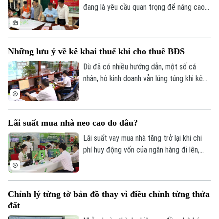
đang là yêu cầu quan trọng để nâng cao
hiệu quả quản lý, rút ngắn thủ tục hành
chính và bảo đảm quyền lợi của người dân.
Tại xã An Khánh, chiến dịch cao điểm 45
Những lưu ý về kê khai thuế khi cho thuê BĐS
ngày đang được triển khai đồng loạt từ
từng thôn, từng khu dân cư, với sự vào
Dù đã có nhiều hướng dẫn, một số cá
cuộc của cả hệ thống chính trị và sự
nhân, hộ kinh doanh vẫn lúng túng khi kê
đồng thuận của người dân.
khai và nộp thuế đối với hoạt động cho
thuê nhà, bất động sản. Ngành Thuế mới
đây đã tổng hợp một số lưu ý về vấn đề
Lãi suất mua nhà neo cao do đâu?
này.
Lãi suất vay mua nhà tăng trở lại khi chi
phí huy động vốn của ngân hàng đi lên,
trong khi tín dụng bất động sản vẫn được
kiểm soát, khiến người mua nhà chịu áp
lực tài chính lớn hơn.
Chỉnh lý từng tờ bản đồ thay vì điều chỉnh từng thửa
đất