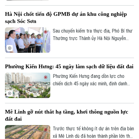
trong đó có môi giới bất động sản.
Hà Nội chốt tiến độ GPMB dự án khu công nghiệp
sạch Sóc Sơn
Sau chuyến kiểm tra thực địa, Phó Bí thư
Thường trực Thành ủy Hà Nội Nguyễn
Trọng Đông yêu cầu toàn bộ công tác giải
phóng mặt bằng Dự án đầu tư xây dựng
hạ tầng kỹ thuật Khu Công nghiệp sạch
Phường Kiến Hưng: 45 ngày làm sạch dữ liệu đất đai
Sóc Sơn và Dự án xây dựng tuyến đường
vào Khu Công nghiệp sạch Sóc Sơn phải
Phường Kiến Hưng đang dồn lực cho
được hoàn thành trước ngày 31/12/2026.
chiến dịch 45 ngày xác minh, định danh
chủ sử dụng, đồng bộ với Cơ sở dữ liệu
quốc gia về dân cư, tạo nền tảng quan
trọng để chuẩn hóa thông tin phục vụ
Mê Linh gỡ nút thắt hạ tầng, khơi thông nguồn lực
quản lý nhà nước, cải cách thủ tục hành
đất đai
chính và chuyển đổi số của Thủ đô.
Bản quyền thuộc về Cơ quan Báo và Phát thanh Truyền hình Hà Nội Giấy
Trước thực tế không ít dự án trên địa bàn
phép số: Số 63/GP-TTDT, cấp ngày 10/05/2023
xã Mê Linh dù đã hoàn thành phần lớn thủ