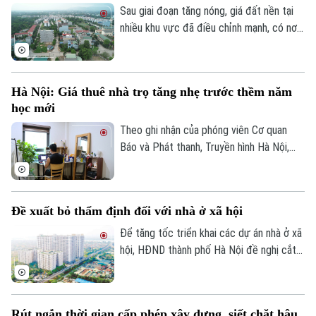
phiếu doanh nghiệp cũng giảm mạnh và lùi
Sau giai đoạn tăng nóng, giá đất nền tại
về vùng giá thấp nhất trong 5 năm.
nhiều khu vực đã điều chỉnh mạnh, có nơi
giảm tới 31% so với mức đỉnh thiết lập
cuối năm 2025.
Hà Nội: Giá thuê nhà trọ tăng nhẹ trước thềm năm
học mới
Theo ghi nhận của phóng viên Cơ quan
Báo và Phát thanh, Truyền hình Hà Nội,
đầu tháng 8, giá thuê nhà trọ và chung cư
mini quanh nhiều trường đại học tại Hà
Nội bắt đầu tăng nhẹ.
Đề xuất bỏ thẩm định đối với nhà ở xã hội
Để tăng tốc triển khai các dự án nhà ở xã
hội, HĐND thành phố Hà Nội đề nghị cắt
bỏ hoàn toàn khâu "thẩm định và ra quyết
định miễn tiền sử dụng đất". Bởi khi dự án
được xác định là nhà ở xã hội, doanh
Rút ngắn thời gian cấp phép xây dựng, siết chặt hậu