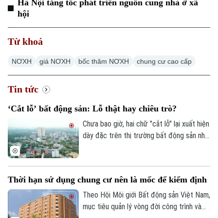
Hà Nội tăng tốc phát triển nguồn cung nhà ở xã
hội
Từ khoá
NƠXH
giá NƠXH
bốc thăm NƠXH
chung cư cao cấp
Tin tức
‘Cắt lỗ’ bất động sản: Lỗ thật hay chiêu trò?
Chưa bao giờ, hai chữ "cắt lỗ" lại xuất hiện
dày đặc trên thị trường bất động sản như
hiện nay. Từ phân khúc chung cư, đất nền,
nhà phố đến biệt thự nghỉ dưỡng, ở đâu
cũng xuất hiện những lời rao bán, giảm giá
Thời hạn sử dụng chung cư nên là mốc để kiểm định
sâu. Với người mua, những lời rao “cắt lỗ”
có thể là cơ hội nhưng cũng cần tỉnh táo
Theo Hội Môi giới Bất động sản Việt Nam,
để phân biệt giữa giá giảm thực và một
mục tiêu quản lý vòng đời công trình và
chiến lược bán hàng.