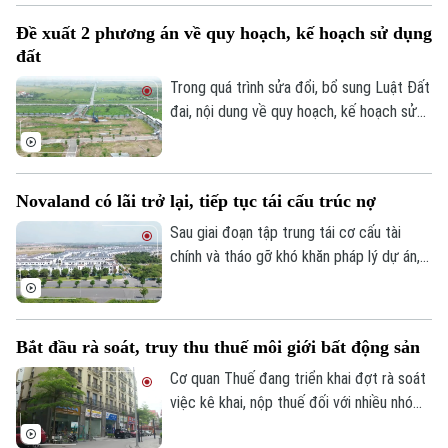
nhiều năm đang được rà soát để xác định
Đề xuất 2 phương án về quy hoạch, kế hoạch sử dụng
rõ trách nhiệm và có phương án xử lý dứt
đất
điểm. Khu nhà ở Thuần Nghệ tại thị xã Sơn
Tây là một trong những dự án nằm trong
Trong quá trình sửa đổi, bổ sung Luật Đất
danh sách này.
đai, nội dung về quy hoạch, kế hoạch sử
dụng đất đang được đề xuất điều chỉnh
theo hướng tinh gọn, đồng bộ với mô hình
chính quyền địa phương hai cấp, đồng thời
Novaland có lãi trở lại, tiếp tục tái cấu trúc nợ
tạo thuận lợi hơn cho đầu tư và khai thác
hiệu quả nguồn lực đất đai.
Sau giai đoạn tập trung tái cơ cấu tài
chính và tháo gỡ khó khăn pháp lý dự án,
Tập đoàn Novaland ghi nhận kết quả kinh
doanh tích cực khi có lãi trở lại. Doanh
nghiệp cũng tiếp tục triển khai các giải
Bắt đầu rà soát, truy thu thuế môi giới bất động sản
pháp xử lý nợ, tạo nền tảng cho quá trình
phục hồi trong thời gian tới.
Cơ quan Thuế đang triển khai đợt rà soát
việc kê khai, nộp thuế đối với nhiều nhóm
cá nhân có thu nhập cao từ nhiều nguồn,