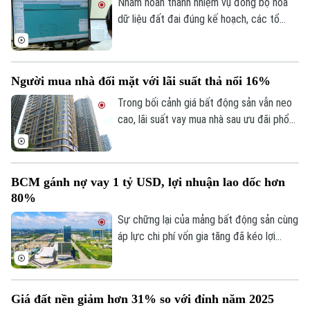
Nhằm hoàn thành nhiệm vụ đồng bộ hóa
dữ liệu đất đai đúng kế hoạch, các tổ
công tác luôn tìm các phương án để
chỉnh lý, cập nhật dữ liệu đất đai đảm bảo
theo đúng yêu cầu, trong đó, việc chỉnh lý
Theo dõi Hà Nội On
Người mua nhà đối mặt với lãi suất thả nổi 16%
từng tờ bản đồ thay vì chỉnh lý từng thửa
đất như trước đây đã và đang được xem
Trong bối cảnh giá bất động sản vẫn neo
là giải pháp tối ưu.
cao, lãi suất vay mua nhà sau ưu đãi phổ
biến 13-15% một năm, tăng mạnh so với
năm ngoái đã tạo áp lực lớn lên thanh
khoản.
BCM gánh nợ vay 1 tỷ USD, lợi nhuận lao dốc hơn
80%
Sự chững lại của mảng bất động sản cùng
áp lực chi phí vốn gia tăng đã kéo lợi
nhuận nửa đầu năm 2026 của Tập đoàn
Đầu tư và Phát triển Công nghiệp
Becamex giảm hơn 80%. Trong bối cảnh
Giá đất nền giảm hơn 31% so với đỉnh năm 2025
dư nợ tài chính lên khoảng 1 tỷ USD, cổ