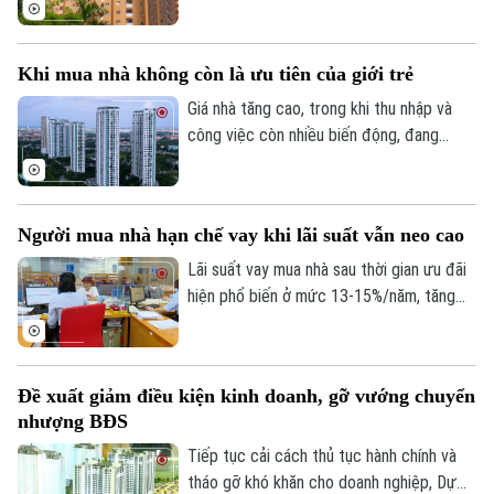
thúc đẩy tái thiết đô thị mà Nghị quyết
21 đặt ra là cần thiết và phù hợp với xu
hướng phát triển hiện đại nhưng cần xây
Khi mua nhà không còn là ưu tiên của giới trẻ
dựng cơ chế đủ rõ ràng để vừa bảo đảm
an toàn công trình, vừa bảo vệ quyền lợi
Giá nhà tăng cao, trong khi thu nhập và
của người sở hữu.
công việc còn nhiều biến động, đang
khiến giấc mơ sở hữu nhà ngày càng xa
với không ít người trẻ. Thay vì mua nhà,
nhiều người lựa chọn thuê, dành nguồn lực
Người mua nhà hạn chế vay khi lãi suất vẫn neo cao
cho công việc và chất lượng cuộc sống.
Quan niệm về “an cư” đang dần thay đổi.
Lãi suất vay mua nhà sau thời gian ưu đãi
Chuyên mục
hiện phổ biến ở mức 13-15%/năm, tăng
đáng kể so với năm 2025. Trong bối cảnh
Thời sự
giá bất động sản vẫn neo cao, chi phí vốn
gia tăng đang khiến người mua thận trọng
Hà Nội
Hà Nội
Đề xuất giảm điều kiện kinh doanh, gỡ vướng chuyển
hơn khi sử dụng đòn bẩy tài chính.
nhượng BĐS
Chính trị
Nhịp sống Hà Nội
Thế giới
Tiếp tục cải cách thủ tục hành chính và
tháo gỡ khó khăn cho doanh nghiệp, Dự
Xã hội