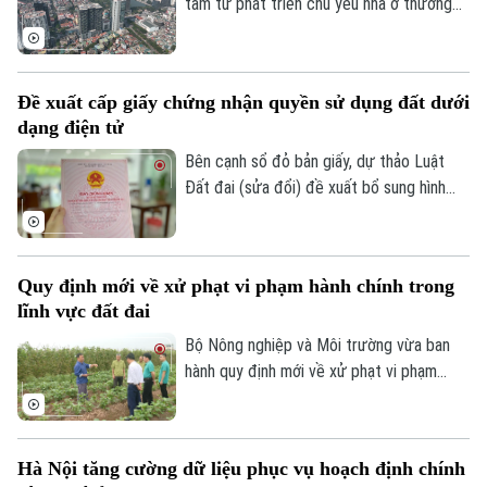
tâm từ phát triển chủ yếu nhà ở thương
mại sang phát triển đồng thời nhà ở
thương mại và nhà ở cho thuê. Trong đó,
nhà ở cho thuê được xác định là phân
Đề xuất cấp giấy chứng nhận quyền sử dụng đất dưới
khúc chiến lược, dài hạn, nhằm đáp ứng
dạng điện tử
nhu cầu của đa số người dân và góp phần
ổn định thị trường bất động sản.
Bên cạnh sổ đỏ bản giấy, dự thảo Luật
Đất đai (sửa đổi) đề xuất bổ sung hình
thức sổ đỏ điện tử có giá trị pháp lý
tương đương, góp phần thúc đẩy chuyển
đổi số trong quản lý đất đai.
Quy định mới về xử phạt vi phạm hành chính trong
lĩnh vực đất đai
Bộ Nông nghiệp và Môi trường vừa ban
hành quy định mới về xử phạt vi phạm
hành chính trong lĩnh vực đất đai, trong
đó tăng mạnh mức xử phạt đối với nhiều
hành vi tự ý chuyển mục đích sử dụng
Hà Nội tăng cường dữ liệu phục vụ hoạch định chính
đất.