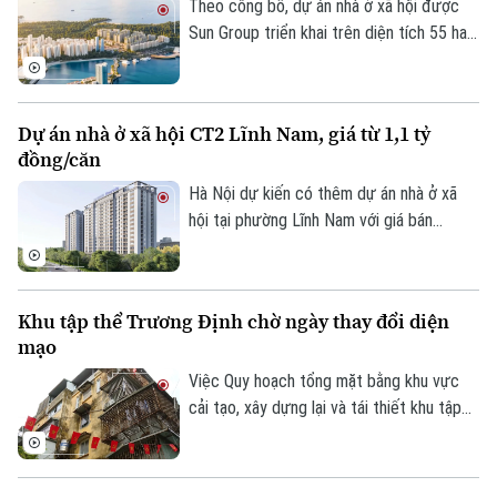
Theo công bố, dự án nhà ở xã hội được
Sun Group triển khai trên diện tích 55 ha
tại khu vực cửa ngõ phía Nam Phú Quốc,
tiếp giáp trục ĐT 975 và kết nối với khu
vực thị trấn Hoàng Hôn.
Dự án nhà ở xã hội CT2 Lĩnh Nam, giá từ 1,1 tỷ
đồng/căn
Hà Nội dự kiến có thêm dự án nhà ở xã
hội tại phường Lĩnh Nam với giá bán
khoảng 28,4 triệu đồng/m², tương đương
1,1-1,5 tỷ đồng/căn. Chủ đầu tư dự kiến
tiếp nhận hồ sơ đăng ký mua nhà trong
Khu tập thể Trương Định chờ ngày thay đổi diện
quý III/2026.
mạo
Việc Quy hoạch tổng mặt bằng khu vực
cải tạo, xây dựng lại và tái thiết khu tập
thể Trương Định tỷ lệ 1/500 được phê
duyệt đã mở ra kỳ vọng cải thiện điều
kiện sống cho người dân và cũng là bước