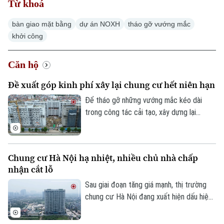
Từ khoá
bàn giao mặt bằng
dự án NOXH
tháo gỡ vướng mắc
khởi công
Căn hộ
Đề xuất góp kinh phí xây lại chung cư hết niên hạn
Để tháo gỡ những vướng mắc kéo dài
trong công tác cải tạo, xây dựng lại
chung cư cũ, Hiệp hội Bất động sản
TP.HCM (HoREA) vừa đề xuất bổ sung cơ
chế tài chính rõ ràng đối với các chung cư
Chung cư Hà Nội hạ nhiệt, nhiều chủ nhà chấp
hết niên hạn sử dụng.
nhận cắt lỗ
Sau giai đoạn tăng giá mạnh, thị trường
chung cư Hà Nội đang xuất hiện dấu hiệu
điều chỉnh. Nhiều căn hộ được rao bán với
mức giảm từ vài trăm triệu đến cả tỷ