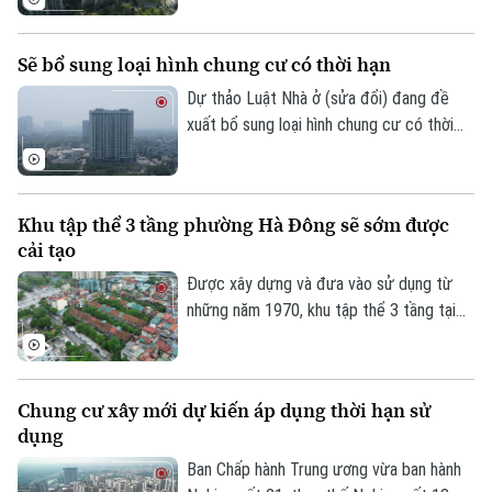
xanh" để rút ngắn thủ tục đầu tư, đẩy
nhanh tiến độ các dự án và gia tăng
Sẽ bổ sung loại hình chung cư có thời hạn
nguồn cung nhà ở xã hội với kỳ vọng sẽ
mở thêm cơ hội an cư cho người dân
Dự thảo Luật Nhà ở (sửa đổi) đang đề
trong thời gian tới.
xuất bổ sung loại hình chung cư có thời
hạn, đồng thời quy định rõ việc xác lập
quyền sở hữu của người dân và cơ chế xử
lý đối với các nhà chung cư thuộc diện
Khu tập thể 3 tầng phường Hà Đông sẽ sớm được
phải phá dỡ.
cải tạo
Được xây dựng và đưa vào sử dụng từ
những năm 1970, khu tập thể 3 tầng tại
phường Hà Đông đã xuống cấp nghiêm
Liên hệ đường dây nóng (bấm để gọi)
trọng và cũng là 1 trong 8 khu tập thể
Tòa soạn
Tòa soạn
trên địa bàn thủ đô vừa được UBND
Chung cư xây mới dự kiến áp dụng thời hạn sử
thành phố Hà Nội yêu cầu Sở Xây dựng
0865.116.699 (hotline)
0865.116.699
dụng
chủ trì cùng các xã, phường liên quan
thực hiện khởi công cải tạo trong giai
Ban Chấp hành Trung ương vừa ban hành