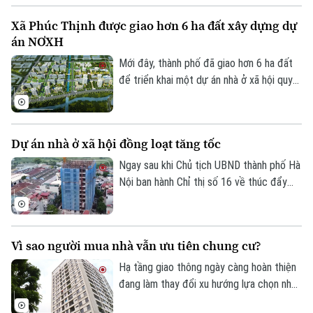
đồng, song thanh khoản vẫn khá trầm lắng.
Xã Phúc Thịnh được giao hơn 6 ha đất xây dựng dự
án NƠXH
Mới đây, thành phố đã giao hơn 6 ha đất
để triển khai một dự án nhà ở xã hội quy
mô lớn tại xã Phúc Thịnh, góp phần tăng
nguồn cung nhà ở trong thời gian tới.
Dự án nhà ở xã hội đồng loạt tăng tốc
Ngay sau khi Chủ tịch UBND thành phố Hà
Nội ban hành Chỉ thị số 16 về thúc đẩy
phát triển nhà ở xã hội, nhiều dự án trên
Chuyên mục
địa bàn đang tăng tốc thi công để hoàn
Thời sự
thành các mốc tiến độ đề ra.
Vì sao người mua nhà vẫn ưu tiên chung cư?
Hạ tầng giao thông ngày càng hoàn thiện
Hà Nội
Hà Nội
đang làm thay đổi xu hướng lựa chọn nhà
Chính trị
ở của người dân. Khảo sát mới của
Nhịp sống Hà Nội
Thế giới