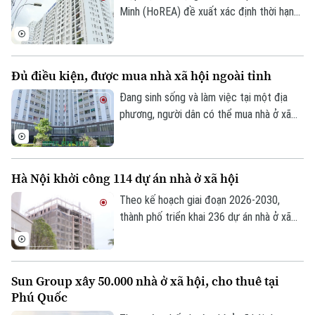
Giải trí
Minh (HoREA) đề xuất xác định thời hạn
Tư vấn sức khỏe
sử dụng chung cư theo niên hạn công
Quần vợt
Tin tức
Đã phát sóng
trình, đồng thời làm rõ quyền sở hữu và cơ
chế xử lý khi công trình hết tuổi thọ.
Golf
Sao
Đủ điều kiện, được mua nhà xã hội ngoài tỉnh
Đang sinh sống và làm việc tại một địa
Điện ảnh
phương, người dân có thể mua nhà ở xã
hội tại địa phương khác hay không? Đây là
Thời trang
vấn đề được nhiều người quan tâm khi tìm
hiểu chính sách nhà ở xã hội.
Âm nhạc
Hà Nội khởi công 114 dự án nhà ở xã hội
Theo kế hoạch giai đoạn 2026-2030,
thành phố triển khai 236 dự án nhà ở xã
hội, trong đó 147 dự án đã được chấp
thuận chủ trương đầu tư với quy mô
khoảng 132.000 căn hộ, tổng vốn hơn
Sun Group xây 50.000 nhà ở xã hội, cho thuê tại
290.500 tỷ đồng.
Phú Quốc