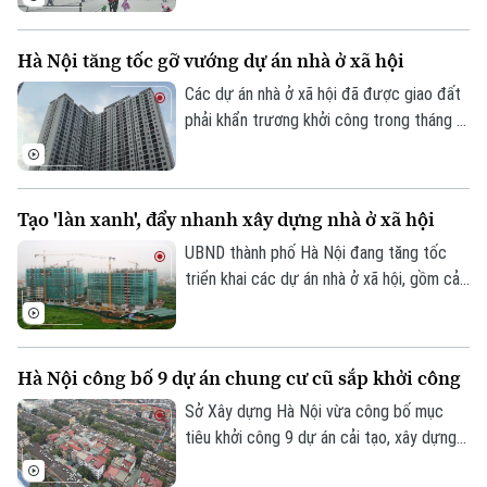
ngoái. Dù nhiều chủ nhà chấp nhận giảm
giá từ vài trăm triệu đến cả tỷ đồng, việc
Hà Nội tăng tốc gỡ vướng dự án nhà ở xã hội
tìm người mua vẫn không dễ.
Các dự án nhà ở xã hội đã được giao đất
phải khẩn trương khởi công trong tháng 8;
dự án chậm triển khai phải rà soát lại năng
lực chủ đầu tư. Đó là chỉ đạo của Phó
Chủ tịch UBND thành phố Hà Nội Bùi Duy
Tạo 'làn xanh', đẩy nhanh xây dựng nhà ở xã hội
Cường tại cuộc họp về tình hình triển khai
các dự án đầu tư xây dựng và kết quả
UBND thành phố Hà Nội đang tăng tốc
giải phóng mặt bằng, giao đất các dự án
triển khai các dự án nhà ở xã hội, gồm cả
nhà ở xã hội trên địa bàn thành phố.
nhà để bán và cho thuê. Đến nay, toàn
thành phố có 147 dự án nhà ở xã hội và
nhà ở cho lực lượng vũ trang đã được
Hà Nội công bố 9 dự án chung cư cũ sắp khởi công
chấp thuận chủ trương đầu tư và giao chủ
đầu tư.
Sở Xây dựng Hà Nội vừa công bố mục
tiêu khởi công 9 dự án cải tạo, xây dựng
lại chung cư cũ trong năm 2026. Trong 9