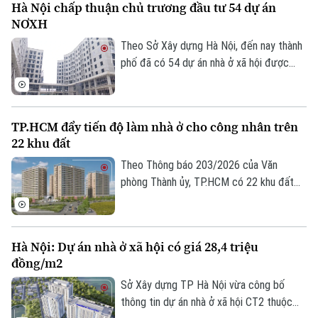
Hà Nội chấp thuận chủ trương đầu tư 54 dự án
khởi đầu cho quá trình chỉnh trang các
NƠXH
khu tập thể cũ của Thủ đô.
Theo Sở Xây dựng Hà Nội, đến nay thành
phố đã có 54 dự án nhà ở xã hội được
chấp thuận chủ trương đầu tư, trong đó
nhiều dự án đang triển khai thủ tục đầu
tư, giải phóng mặt bằng và chuẩn bị khởi
Theo dõi Hà Nội On
TP.HCM đẩy tiến độ làm nhà ở cho công nhân trên
công.
22 khu đất
Theo Thông báo 203/2026 của Văn
phòng Thành ủy, TP.HCM có 22 khu đất
tổng diện tích gần 54 ha được xác định
phục vụ mục tiêu phát triển nhà ở cho
công nhân, lao động làm việc tại các khu
Hà Nội: Dự án nhà ở xã hội có giá 28,4 triệu
công nghiệp.
đồng/m2
Sở Xây dựng TP Hà Nội vừa công bố
thông tin dự án nhà ở xã hội CT2 thuộc