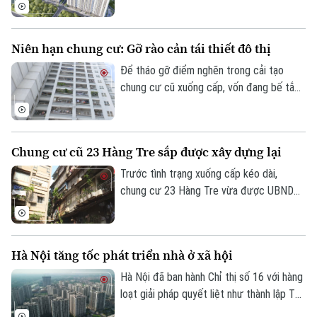
phường Lĩnh Nam. Theo đó, dự án sẽ nhận
hồ sơ trong quý III, với giá tạm tính 28,4
triệu đồng/m2.
Niên hạn chung cư: Gỡ rào cản tái thiết đô thị
Để tháo gỡ điểm nghẽn trong cải tạo
chung cư cũ xuống cấp, vốn đang bế tắc
vì vướng mắc quyền sở hữu, nhiều chuyên
gia đề xuất cần luật hóa quy định về niên
hạn sử dụng nhà chung cư.
Chung cư cũ 23 Hàng Tre sắp được xây dựng lại
Trước tình trạng xuống cấp kéo dài,
chung cư 23 Hàng Tre vừa được UBND
TP Hà Nội đưa vào danh mục 8 dự án cải
tạo, xây dựng lại chung cư cũ. Dự án dự
kiến sẽ chính thức khởi công trong những
Hà Nội tăng tốc phát triển nhà ở xã hội
tháng cuối năm 2026.
Hà Nội đã ban hành Chỉ thị số 16 với hàng
loạt giải pháp quyết liệt như thành lập Tổ
công tác đặc biệt, áp dụng cơ chế "làn