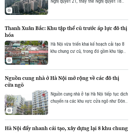
đoạn 2026 – 2030.
Nghị quyết 21, thay thế Nghị quyết 18
năm 2022 về tiếp tục đổi mới, hoàn thiện
thể chế, chính sách đất đai. Một trong
những nội dung đáng chú ý là định hướng
Thanh Xuân Bắc: Khu tập thể cũ trước áp lực đô thị
quy định căn hộ tại các chung cư xây mới
hóa
có thời hạn sử dụng theo niên hạn công
trình.
Hà Nội vừa triển khai kế hoạch cải tạo 8
khu chung cư cũ, trong đó gồm khu tập
thể Thanh Xuân Bắc, đánh dấu bước
chuyển mới trong quá trình chỉnh trang đô
thị. Tuy nhiên, phía sau chủ trương này là
Nguồn cung nhà ở Hà Nội mở rộng về các đô thị
thực tế nhiều khu tập thể đã xuống cấp
cửa ngõ
sau hàng chục năm sử dụng, ảnh hưởng
trực tiếp đến chất lượng sống của người
Nguồn cung nhà ở tại Hà Nội tiếp tục dịch
dân.
chuyển ra các khu vực cửa ngõ như Đông
Anh, Hoài Đức, Đan Phượng và Long Biên,
trong bối cảnh quỹ đất nội đô ngày càng
khan hiếm, hạ tầng giao thông được đầu
Hà Nội đẩy nhanh cải tạo, xây dựng lại 8 khu chung
tư mạnh và định hướng phát triển đô thị