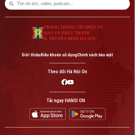
thành phố Hà Nội Trần Thị Phương Hoa và
đại diện các Sở, ngành, đơn vị liên quan.
TRANG THÔNG TIN ĐIỆN TỬ
BÁO VÀ PHÁT THANH
& TRUYỀN HÌNH HÀ NỘI
Giới thiệu
Điều khoản sử dụng
Chính sách bảo mật
Theo dõi Hà Nội On
Tải ngay HANOI ON