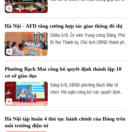
Tin tức
Sức khỏe
Kinh nghiệm
“Xây dựng văn hoá tuân thủ pháp luật
Thị trường
Hướng nghiệp
trong xây dựng xã, phường xã hội chủ
Làng nghề
Y tế
Thể thao
nghĩa trên địa bàn thành phố Hà Nội”.
Đánh giá
Hà Nội - AFD tăng cường hợp tác giao thông đô thị
Di tích
Dinh dưỡng
Chiều 6/8, Ủy viên Trung ương Đảng, Phó
Bóng đá
Giải trí
Bí thư Thành ủy, Chủ tịch UBND thành phố
Tư vấn sức khỏe
Hà Nội Vũ Đại Thắng đã tiếp Giám đốc Cơ
Quần vợt
Tin tức
Đã phát sóng
quan Phát triển Pháp (AFD) tại Việt Nam,
Golf
ông Julien Seillan, trao đổi về các dự án
Sao
Phường Bạch Mai công bố quyết định thành lập 10
đang triển khai và định hướng mở rộng
cơ sở giáo dục
hợp tác trong thời gian tới.
Điện ảnh
Sáng 6/8, UBND phường Bạch Mai tổ
chức Hội nghị công bố các quyết định
Thời trang
thành lập các cơ sở giáo dục và công tác
cán bộ quản lý sau sắp xếp đối với các
Âm nhạc
trường mầm non, tiểu học và trung học cơ
Hà Nội tập huấn 4 thủ tục hành chính của Đảng trên
sở công lập trên địa bàn.
môi trường điện tử