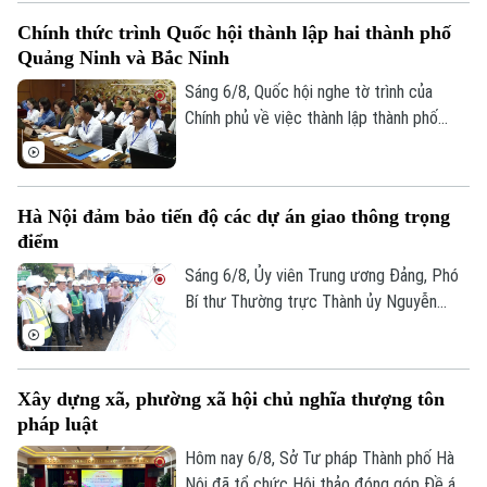
Thời sự
tác quản lý hành nghề kiến trúc theo
Chính thức trình Quốc hội thành lập hai thành phố
hướng cắt giảm thủ tục hành chính,
Quảng Ninh và Bắc Ninh
Hà Nội
chuyển mạnh từ tiền kiểm sang hậu kiểm
Hà Nội
và đẩy mạnh chuyển đổi số.
Sáng 6/8, Quốc hội nghe tờ trình của
Chính trị
Chính phủ về việc thành lập thành phố
Nhịp sống Hà Nội
Thế giới
Quảng Ninh và thành phố Bắc Ninh.
Xã hội
Người Hà Nội
Tin tức
Kinh tế
An ninh trật tự
Hà Nội đảm bảo tiến độ các dự án giao thông trọng
Khoảnh khắc Hà Nội
Quân sự
điểm
Tin tức
Nhà đất
Công nghệ
Ẩm thực
Sáng 6/8, Ủy viên Trung ương Đảng, Phó
Hồ sơ
Cafe sáng
Bí thư Thường trực Thành ủy Nguyễn
Tin tức
Tàu và Xe
Trọng Đông, Trưởng Ban Chỉ đạo giải
Người Việt 4 phương
Tài chính Ngân hàng
phóng mặt bằng các dự án đầu tư trên
Đầu tư
Ô tô
Giáo dục
địa bàn thành phố Hà Nội, kiểm tra thực
Doanh nghiệp
Xây dựng xã, phường xã hội chủ nghĩa thượng tôn
địa một số hạng mục quan trọng.
Căn hộ
Tàu
pháp luật
Tin tức
Văn hóa
Hôm nay 6/8, Sở Tư pháp Thành phố Hà
Đất đai
Xe máy
Tuyển sinh
Nội đã tổ chức Hội thảo đóng góp Đề án