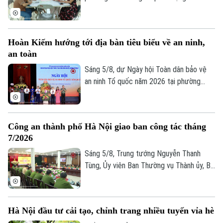
dịch cao điểm "45 ngày đêm" làm sạch dữ
liệu đất đai. Đây không chỉ là một kế
hoạch hành chính đơn thuần, mà là một
Hoàn Kiếm hướng tới địa bàn tiêu biểu về an ninh,
cuộc "tổng động viên" toàn diện nhằm
an toàn
chuẩn hóa, làm sạch và cập nhật cơ sở dữ
liệu quốc gia về đất đai trên địa bàn.
Sáng 5/8, dự Ngày hội Toàn dân bảo vệ
an ninh Tổ quốc năm 2026 tại phường
Hoàn Kiếm, Chủ tịch UBND thành phố Hà
Nội Vũ Đại Thắng yêu cầu địa phương
phát huy vị trí đặc biệt của địa bàn trung
Công an thành phố Hà Nội giao ban công tác tháng
tâm, phấn đấu trở thành hình mẫu của Thủ
7/2026
đô về an ninh, an toàn, kỷ cương, văn minh
và thân thiện.
Sáng 5/8, Trung tướng Nguyễn Thanh
Tùng, Ủy viên Ban Thường vụ Thành ủy, Bí
thư Đảng ủy, Giám đốc Công an thành phố
Hà Nội chủ trì Hội nghị giao ban công tác
tháng 7/2026. Hội nghị được tổ chức
Hà Nội đầu tư cải tạo, chỉnh trang nhiều tuyến vỉa hè
trực tiếp kết hợp trực tuyến đến Công an