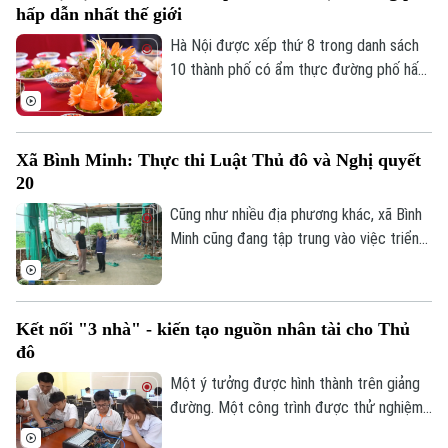
hấp dẫn nhất thế giới
Hà Nội được xếp thứ 8 trong danh sách
10 thành phố có ẩm thực đường phố hấp
dẫn nhất thế giới theo nghiên cứu của
Radical Storage và cũng là thành phố duy
nhất của châu Á lọt vào danh sách này.
Xã Bình Minh: Thực thi Luật Thủ đô và Nghị quyết
20
Cũng như nhiều địa phương khác, xã Bình
Minh cũng đang tập trung vào việc triển
khai Luật Thủ đô và Nghị quyết 20 của
HĐND thành phố Hà Nội, Luật Đất đai
trong việc xử lý dứt điểm những cá nhân,
Kết nối "3 nhà" - kiến tạo nguồn nhân tài cho Thủ
tổ chức vi phạm về trật tự xây dựng, đất
Theo dõi Hà Nội On
đô
đai.
Một ý tưởng được hình thành trên giảng
đường. Một công trình được thử nghiệm
trong phòng nghiên cứu. Nhưng để những