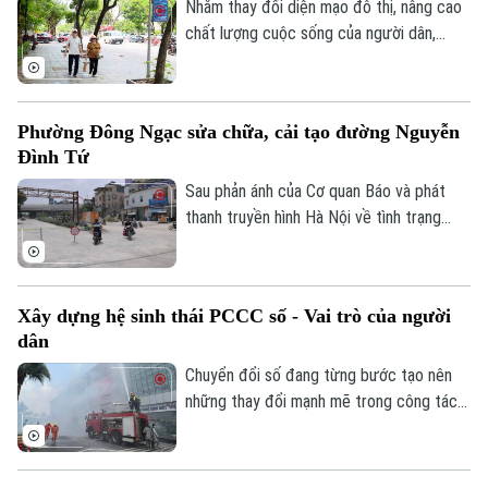
các đơn vị, xã, phường và Đồn Công an.
Nhằm thay đổi diện mạo đô thị, nâng cao
chất lượng cuộc sống của người dân,
nhiều xã, phường trên địa bàn thành phố
đã đầu tư cải tạo, chỉnh trang vỉa hè, góp
phần đồng bộ cơ sở hạ tầng và bảo đảm
Liên hệ đường dây nóng (bấm để gọi)
Phường Đông Ngạc sửa chữa, cải tạo đường Nguyễn
an toàn giao thông. Đây là việc làm có ý
Tòa soạn
Tòa soạn
Đình Tứ
nghĩa thiết thực, được đông đảo nhân
dân đồng tình ủng hộ.
Sau phản ánh của Cơ quan Báo và phát
0865.116.699 (hotline)
0865.116.699
thanh truyền hình Hà Nội về tình trạng
xuống cấp, hư hỏng của tuyến đường
Nguyễn Đình Tứ, UBND phường Đông
Ngạc đã tiến hành sửa chữa, cải tạo dọc
Xây dựng hệ sinh thái PCCC số - Vai trò của người
tuyến, đảm bảo khớp nối êm thuận để
dân
người dân đi lại an toàn, thuận tiện.
Chuyển đổi số đang từng bước tạo nên
những thay đổi mạnh mẽ trong công tác
PCCC và CNCH. Tuy nhiên, công nghệ
hiện đại chỉ phát huy khi được kết hợp với
ý thức trách nhiệm của mỗi cá nhân, mỗi