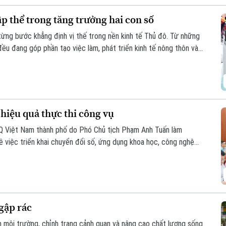
p thể trong tăng trưởng hai con số
từng bước khẳng định vị thế trong nền kinh tế Thủ đô. Từ những
ều đang góp phần tạo việc làm, phát triển kinh tế nông thôn và
đạt mục tiêu tăng trưởng GRDP ở mức hai con số, kinh tế tập thể
iều tiềm năng cần được đánh thức.
hiệu quả thực thi công vụ
Q Việt Nam thành phố do Phó Chủ tịch Phạm Anh Tuấn làm
ề việc triển khai chuyển đổi số, ứng dụng khoa học, công nghệ
cấp dịch vụ công khi thực hiện sắp xếp đơn vị hành chính và tổ
cấp trên địa bàn xã năm 2026.
gập rác
ện môi trường, chỉnh trang cảnh quan và nâng cao chất lượng sống