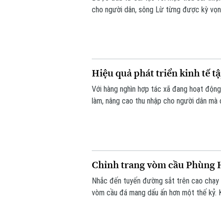
cho người dân, sông Lừ từng được kỳ vọng
tế hiện nay, nhiều đoạn sông vẫn bị rác t
Hiệu quả phát triển kinh tế t
Với hàng nghìn hợp tác xã đang hoạt động 
làm, nâng cao thu nhập cho người dân mà 
điểm nghẽn đây sẽ là một trong những độ
của Thủ đô.
Chỉnh trang vòm cầu Phùng H
Nhắc đến tuyến đường sắt trên cao chạy 
vòm cầu đá mang dấu ấn hơn một thế kỷ. K
đô thị của Thủ đô. Trong thời gian tới, k
huy giá trị di sản, mở ra một không gian vă