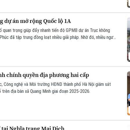
g dự án mở rộng Quốc lộ 1A
 tố quan trọng giúp đẩy nhanh tiến độ GPMB dự án Trục không
 Phúc đã tập trung đồng loạt nhiều giải pháp. Nhờ đó, nhiều người
àn giao đất để thực hiện siêu dự án 162.000 tỷ đồng này.
nh chính quyền địa phương hai cấp
ọc, Công nghệ và Môi trường HĐND thành phố Hà Nội giám sát
ố trên địa bàn xã Quang Minh giai đoạn 2025-2026.
ĩ tại Nghĩa trang Mai Dịch