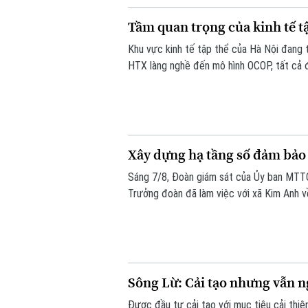
Tầm quan trọng của kinh tế tậ
Khu vực kinh tế tập thể của Hà Nội đang 
HTX làng nghề đến mô hình OCOP, tất cả đ
thúc đẩy tiêu dùng. Đặc biệt, để Hà Nội 
chính là một trong những khu vực còn nh
Xây dựng hạ tầng số đảm bảo 
Sáng 7/8, Đoàn giám sát của Ủy ban MTT
Trưởng đoàn đã làm việc với xã Kim Anh v
trong giải quyết thủ tục hành chính, cung 
chức mô hình chính quyền địa phương hai 
Sông Lừ: Cải tạo nhưng vẫn n
Được đầu tư cải tạo với mục tiêu cải thi