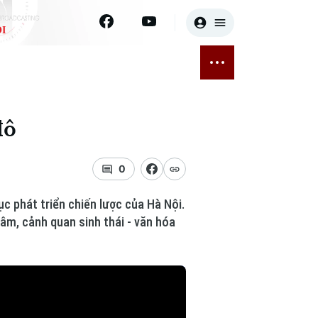
I
E
THỂ THAO
GIẢI TRÍ
ĐÃ PHÁT SÓNG
Bóng đá
Tin tức
đô
ỡng
Quần vợt
Sao
sức khỏe
Golf
Điện ảnh
0
Thời trang
c phát triển chiến lược của Hà Nội.
âm, cảnh quan sinh thái - văn hóa
Âm nhạc