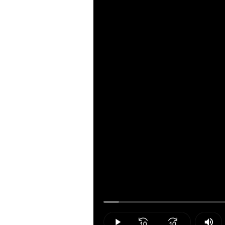
Loaded
:
3.32%