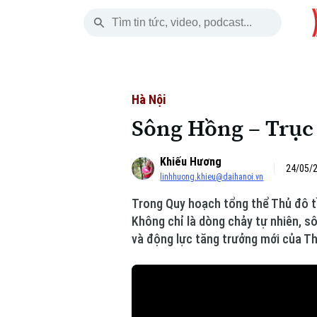
Thứ Bảy
THỜI SỰ
HÀ NỘI
THẾ GIỚI
08 Tháng 08, 2026
Hà Nội
Nhịp sống Hà Nộ
Tin tức
Hà Nội
Sông Hồng – Trục 
Chính trị
Người Hà Nội
Quân s
Khiếu Hương
Xã hội
Khoảnh khắc Hà 
Hồ sơ
24/05/2
linhhuong.khieu@daihanoi.vn
An ninh trật tự
Ẩm thực
Người V
Trong Quy hoạch tổng thể Thủ đô tầ
Không chỉ là dòng chảy tự nhiên, s
Công nghệ
và động lực tăng trưởng mới của T
Skip Ad