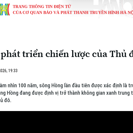
TRANG THÔNG TIN ĐIỆN TỬ
CỦA CƠ QUAN BÁO VÀ PHÁT THANH TRUYỀN HÌNH HÀ NỘ
KINH TẾ
NHÀ ĐẤT
TÀU VÀ XE
GIÁO DỤC
VĂN HÓA
SỨC KHỎ
i
Tin tức
Tin tức
Ô tô
Tin tức
Tin tức
Y tế
phát triển chiến lược của Thủ 
ự
Cafe sáng
Đầu tư
Tàu
Tuyển sinh
Làng nghề
Dinh dư
Nội
Tài chính Ngân hàng
Căn hộ
Xe máy
Hướng nghiệp
Di tích
Tư vấn 
026, 19:33
iệt 4 phương
Doanh nghiệp
Đất đai
Thị trường
m nhìn 100 năm, sông Hồng lần đầu tiên được xác định là trụ
ông Hồng đang được định vị trở thành không gian xanh trung t
Kinh nghiệm
Đánh giá
hủ đô.