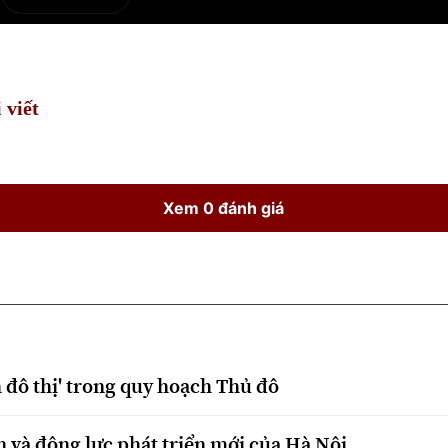
e
Current
Duration
Time
 viết
Xem 0 đánh giá
 đô thị' trong quy hoạch Thủ đô
 và động lực phát triển mới của Hà Nội