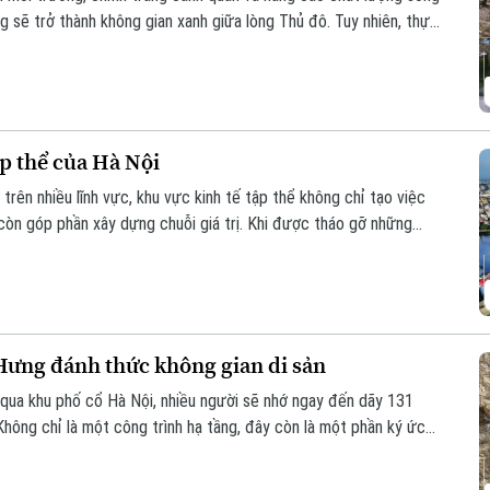
 sẽ trở thành không gian xanh giữa lòng Thủ đô. Tuy nhiên, thực
hải phủ kín mặt nước, gây ô nhiễm và ảnh hưởng đến dòng chảy.
ập thể của Hà Nội
trên nhiều lĩnh vực, khu vực kinh tế tập thể không chỉ tạo việc
còn góp phần xây dựng chuỗi giá trị. Khi được tháo gỡ những
ng lực quan trọng đóng góp vào tăng trưởng nhanh và bền vững
ưng đánh thức không gian di sản
qua khu phố cổ Hà Nội, nhiều người sẽ nhớ ngay đến dãy 131
hông chỉ là một công trình hạ tầng, đây còn là một phần ký ức
hu vực này sẽ được chỉnh trang theo hướng bảo tồn kết hợp phát
n hóa, nghệ thuật và du lịch mới.