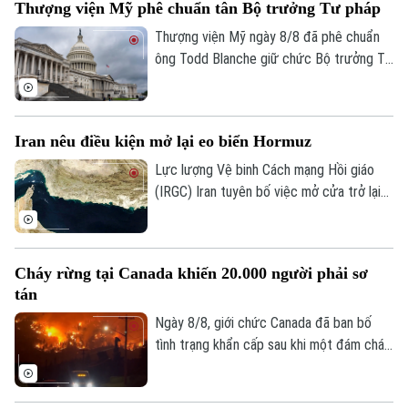
Thượng viện Mỹ phê chuẩn tân Bộ trưởng Tư pháp
lên tới 40°C ở nhiều nơi.
Thượng viện Mỹ ngày 8/8 đã phê chuẩn
ông Todd Blanche giữ chức Bộ trưởng Tư
pháp, khép lại một trong những cuộc
Chuyên mục
tranh luận gay gắt nhất về nhân sự nội các
trong nhiệm kỳ thứ hai của Tổng thống
Thời sự
Iran nêu điều kiện mở lại eo biển Hormuz
Donald Trump.
Lực lượng Vệ binh Cách mạng Hồi giáo
Hà Nội
Hà Nội
(IRGC) Iran tuyên bố việc mở cửa trở lại
eo biển Hormuz sẽ chỉ diễn ra nếu các
Chính trị
Nhịp sống Hà Nội
yêu cầu của nước này đối với Mỹ được
Thế giới
đáp ứng và vấn đề này không liên quan
Xã hội
Cháy rừng tại Canada khiến 20.000 người phải sơ
Người Hà Nội
đến các cuộc đàm phán với Oman.
Tin tức
Kinh tế
tán
An ninh trật tự
Khoảnh khắc Hà Nội
Ngày 8/8, giới chức Canada đã ban bố
Quân sự
Tin tức
Nhà đất
tình trạng khẩn cấp sau khi một đám cháy
Công nghệ
Ẩm thực
rừng lan nhanh buộc hơn 20.000 người
Hồ sơ
Cafe sáng
Tin tức
phải sơ tán trong đêm tại tỉnh British
Tàu và Xe