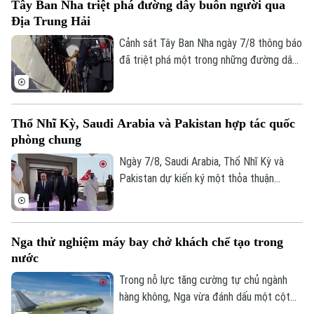
Tây Ban Nha triệt phá đường dây buôn người qua
nối lại đàm phán gia nhập EU vào cuối
Địa Trung Hải
tháng này.
Cảnh sát Tây Ban Nha ngày 7/8 thông báo
đã triệt phá một trong những đường dây
buôn người lớn nhất hoạt động trên tuyến
Địa Trung Hải, bắt giữ 78 đối tượng và
thu giữ 18 tàu cao tốc.
Thổ Nhĩ Kỳ, Saudi Arabia và Pakistan hợp tác quốc
phòng chung
Ngày 7/8, Saudi Arabia, Thổ Nhĩ Kỳ và
Bản quyền thuộc về Cơ quan Báo và Phát thanh Truyền hình Hà Nội Giấy
Pakistan dự kiến ký một thỏa thuận
phép số: Số 63/GP-TTDT, cấp ngày 10/05/2023
phòng thủ chung tại thành phố Jeddah
TRANG THÔNG TIN ĐIỆN TỬ
của Saudi Arabia, nhằm tăng cường quan
hệ an ninh giữa ba nước.
CỦA CƠ QUAN BÁO VÀ PHÁT THANH TRUYỀN HÌNH HÀ NỘI
Nga thử nghiệm máy bay chở khách chế tạo trong
nước
Số 3-5 Huỳnh Thúc Kháng-Phường Láng-Hà Nội
Trong nỗ lực tăng cường tự chủ ngành
Giám đốc: VŨ MINH TUẤN
hàng không, Nga vừa đánh dấu một cột
Phó Giám đốc: Nguyễn Kim Khiêm, Nguyễn Minh Đức, Nguyễn Thành Lợi
mốc mới khi chiếc máy bay chở khách