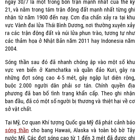
ngày 30/7 là một trong bốn trận mạnh nhất của thế kỷ
21, và nằm trong tám trận động đất mạnh nhất từng ghi
nhận từ năm 1900 đến nay. Cơn địa chấn xảy ra tại khu
vực Vành đai lửa Thái Bình Dương, nơi thường xuyên xảy
ra các trận động đất và núi lửa phun trào, tương tự như
các thảm họa ở Nhật Bản năm 2011 hay Indonesia năm
2004.
Sóng thần sau đó đã nhanh chóng ập vào một số khu
vực ven biển ở Kamchatka và quần đảo Kuri, gây ra
những đợt sóng cao 4-5 mét, gây ngập lụt diện rộng,
buộc 2.000 người dân phải sơ tán. Chính quyền địa
phương đã ban bố tình trạng khẩn cấp. Theo ghi nhận
ban đầu, đã có một số người bị thương và thiệt hại về cơ
sở vật chất.
Tại Mỹ, Cơ quan Khí tượng Quốc gia Mỹ đã phát cảnh báo
sóng thần
cho bang Hawaii, Alaska và toàn bộ bờ Tây
nước Mỹ. Các đợt sóng cao từ 1 đến 3 mét đã được ghi