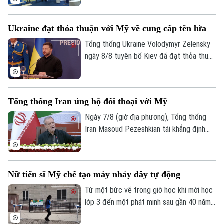
Thời trang
khóa 2027.
Âm nhạc
Ukraine đạt thỏa thuận với Mỹ về cung cấp tên lửa
Tổng thống Ukraine Volodymyr Zelensky
ngày 8/8 tuyên bố Kiev đã đạt thỏa thuận
với Mỹ về việc cung cấp tên lửa đánh
chặn hàng tháng, song không cung cấp số
lượng cụ thể, đồng thời thừa nhận số
Tổng thống Iran ủng hộ đối thoại với Mỹ
lượng này chưa đủ để đáp ứng nhu cầu
thực tế.
Ngày 7/8 (giờ địa phương), Tổng thống
Iran Masoud Pezeshkian tái khẳng định
cam kết theo đuổi đối thoại nhằm bảo vệ
các lợi ích quốc gia, song nhấn mạnh
Tehran sẽ không bị ép buộc phải đầu
Nữ tiến sĩ Mỹ chế tạo máy nhảy dây tự động
hàng.
Từ một bức vẽ trong giờ học khi mới học
lớp 3 đến một phát minh sau gần 40 năm
theo đuổi, nữ tiến sĩ người Mỹ Tahira Reid