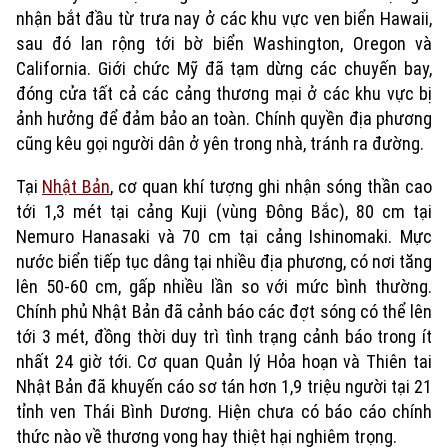
nhận bắt đầu từ trưa nay ở các khu vực ven biển Hawaii,
sau đó lan rộng tới bờ biển Washington, Oregon và
California. Giới chức Mỹ đã tạm dừng các chuyến bay,
đóng cửa tất cả các cảng thương mại ở các khu vực bị
ảnh hưởng để đảm bảo an toàn. Chính quyền địa phương
cũng kêu gọi người dân ở yên trong nhà, tránh ra đường.
Tại
Nhật Bản
, cơ quan khí tượng ghi nhận sóng thần cao
tới 1,3 mét tại cảng Kuji (vùng Đông Bắc), 80 cm tại
Nemuro Hanasaki và 70 cm tại cảng Ishinomaki. Mực
nước biển tiếp tục dâng tại nhiều địa phương, có nơi tăng
lên 50-60 cm, gấp nhiều lần so với mức bình thường.
Xu hướng
Chính phủ Nhật Bản đã cảnh báo các đợt sóng có thể lên
tới 3 mét, đồng thời duy trì tình trạng cảnh báo trong ít
nhất 24 giờ tới. Cơ quan Quản lý Hỏa hoạn và Thiên tai
Nhật Bản đã khuyến cáo sơ tán hơn 1,9 triệu người tại 21
tỉnh ven Thái Bình Dương. Hiện chưa có báo cáo chính
thức nào về thương vong hay thiệt hại nghiêm trọng.