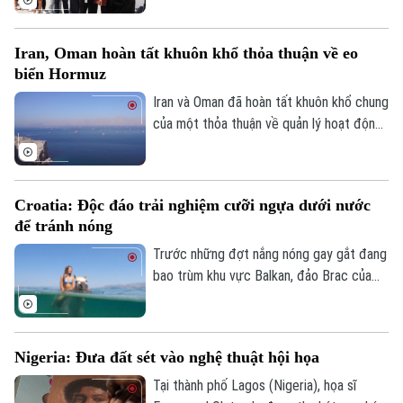
này lên tới 23.000 trường hợp trong tháng
7, trái với dự báo về xu hướng tăng trước
Iran, Oman hoàn tất khuôn khổ thỏa thuận về eo
đó.
biển Hormuz
Iran và Oman đã hoàn tất khuôn khổ chung
của một thỏa thuận về quản lý hoạt động
hàng hải qua eo biển Hormuz, mở ra triển
vọng khôi phục hoạt động vận tải thương
mại qua tuyến hàng hải chiến lược này.
Croatia: Độc đáo trải nghiệm cưỡi ngựa dưới nước
để tránh nóng
Trước những đợt nắng nóng gay gắt đang
bao trùm khu vực Balkan, đảo Brac của
Croatia đã mang đến một trải nghiệm
tránh nóng khá độc đáo. Thay vì cưỡi
ngựa dọc bãi biển, du khách tại đây có
Nigeria: Đưa đất sét vào nghệ thuật hội họa
thể trực tiếp cưỡi ngựa lội dưới làn nước
biển mát lành.
Tại thành phố Lagos (Nigeria), họa sĩ