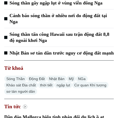
Sóng thần gây ngập lụt ở vùng viễn đông Nga
Cảnh báo sóng thần ở nhiều nơi do động đất tại
Nga
Sóng thần tấn công Hawaii sau trận động đất 8,8
độ ngoài khơi Nga
Nhật Bản sơ tán dân trước nguy cơ động đất mạnh
Từ khoá
Sóng Thần
Động Đất
Nhật Bản
Mỹ
NGa
Khảo sát Địa chất
thời tiết
ngập lụt
Cơ quan Khí tượng
sơ tán người dân
Tin tức
Dân đảo Mallorca biểu tình phản đối du lịch ồ ạt