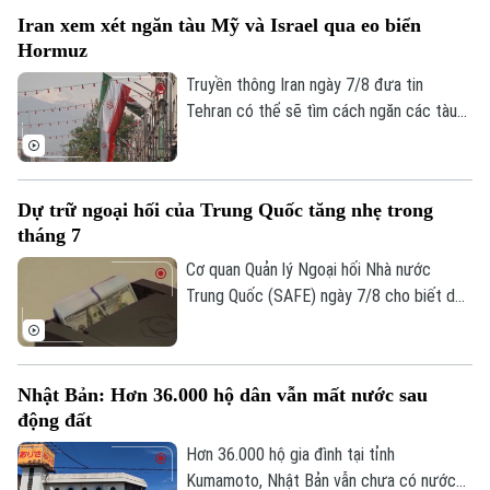
0865.116.699 (hotline)
0865.116.699
Iran xem xét ngăn tàu Mỹ và Israel qua eo biển
Hormuz
Truyền thông Iran ngày 7/8 đưa tin
Tehran có thể sẽ tìm cách ngăn các tàu
của Mỹ và Israel đi qua eo biển Hormuz
theo khuôn khổ thỏa thuận hợp tác với
Oman nhằm mở lại tuyến hàng hải chiến
Dự trữ ngoại hối của Trung Quốc tăng nhẹ trong
lược này cho hoạt động thương mại.
tháng 7
Cơ quan Quản lý Ngoại hối Nhà nước
Trung Quốc (SAFE) ngày 7/8 cho biết dự
trữ ngoại hối của nước này tăng nhẹ trong
tháng 7, nhờ đồng USD suy yếu và diễn
biến trái chiều của giá các loại tài sản
Nhật Bản: Hơn 36.000 hộ dân vẫn mất nước sau
trên thị trường toàn cầu.
động đất
Hơn 36.000 hộ gia đình tại tỉnh
Kumamoto, Nhật Bản vẫn chưa có nước