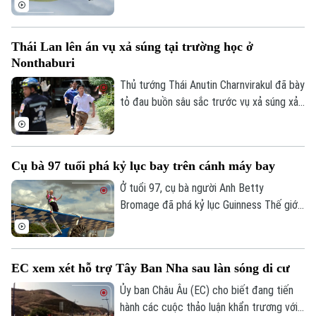
MS-21, được chế tạo hoàn toàn trong
nước, thực hiện thành công chuyến bay
Thái Lan lên án vụ xả súng tại trường học ở
đầu tiên.
Nonthaburi
Thủ tướng Thái Anutin Charnvirakul đã bày
tỏ đau buồn sâu sắc trước vụ xả súng xảy
ra vào sáng 7/8 theo giờ địa phương, tại
trường Thepsirin, tỉnh Nonthaburi, khiến ít
nhất 8 người thiệt mạng bao gồm cả nghi
Cụ bà 97 tuổi phá kỷ lục bay trên cánh máy bay
phạm và 22 người khác bị thương.
Ở tuổi 97, cụ bà người Anh Betty
Bromage đã phá kỷ lục Guinness Thế giới
của chính mình khi trở thành người phụ nữ
lớn tuổi nhất biểu diễn trên cánh máy bay.
Thử thách đặc biệt này cũng nhằm gây
EC xem xét hỗ trợ Tây Ban Nha sau làn sóng di cư
quỹ cho bệnh viện từng điều trị bệnh đột
quỵ cho bà.
Ủy ban Châu Âu (EC) cho biết đang tiến
hành các cuộc thảo luận khẩn trương với