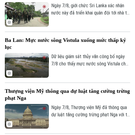
vào chuỗi cung ứng từ Trung Quốc.
Ngày 7/8, giới chức Sri Lanka xác nhận
nước này đã triển khai quân đội tới nhà tù
chính ở thành phố Colombo và hai nhà tù
khác, sau vụ vượt ngục bất thành khiến ba
phạm nhân thiệt mạng và 23 người bị
Ba Lan: Mực nước sông Vistula xuống mức thấp kỷ
thương.
lục
Dữ liệu giám sát thủy văn công bố ngày
7/8 cho thấy mực nước sông Vistula chảy
qua thủ đô Warsaw của Ba Lan đã giảm
xuống mức thấp nhất kể từ khi công tác
đo đạc được triển khai.
Thượng viện Mỹ thông qua dự luật tăng cường trừng
phạt Nga
Ngày 7/8, Thượng viện Mỹ đã thông qua
dự luật tăng cường trừng phạt Nga với tỷ
Liên hệ đường dây nóng (bấm để gọi)
lệ 86 phiếu thuận và 11 phiếu chống trong
Tòa soạn
Tòa soạn
phiên họp cuối cùng trước kỳ nghỉ hè.