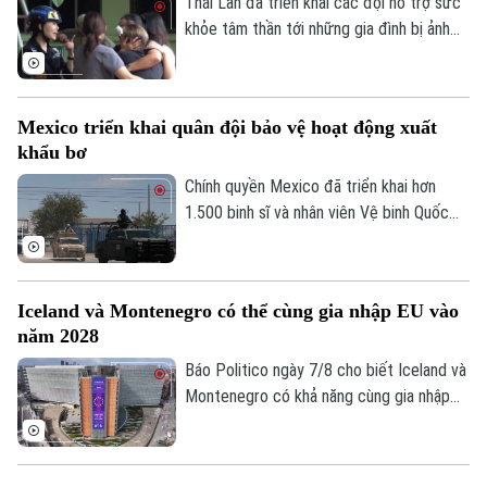
hình khổng lồ, góp phần thúc đẩy du lịch
Thái Lan đã triển khai các đội hỗ trợ sức
văn hóa và kinh tế sáng tạo.
khỏe tâm thần tới những gia đình bị ảnh
hưởng sau vụ xả súng tại một trường học
ở tỉnh Nonthaburi, khiến nhiều người thiệt
mạng và bị thương.
Mexico triển khai quân đội bảo vệ hoạt động xuất
khẩu bơ
Chính quyền Mexico đã triển khai hơn
1.500 binh sĩ và nhân viên Vệ binh Quốc
gia tới bang Michoacan – khu vực sản
xuất bơ trọng điểm ở miền Tây nước này,
nhằm ngăn chặn tình trạng tống tiền và
Iceland và Montenegro có thể cùng gia nhập EU vào
bạo lực của các băng nhóm tội phạm ảnh
năm 2028
hưởng tới hoạt động xuất khẩu quả bơ
sang Mỹ.
Báo Politico ngày 7/8 cho biết Iceland và
Montenegro có khả năng cùng gia nhập
Liên minh châu Âu (EU) vào năm 2028.
Kịch bản này sẽ phụ thuộc vào kết quả
cuộc trưng cầu dân ý tại Iceland về việc