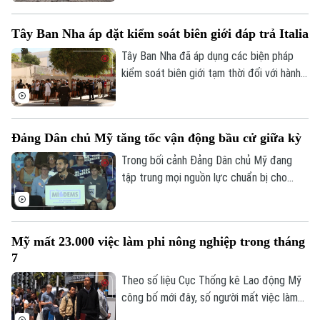
Smith đã biến giấc mơ thời thơ ấu thành
hiện thực. Cỗ máy xoay dây nhảy tự động
Tây Ban Nha áp đặt kiểm soát biên giới đáp trả Italia
mang tên Jump Dreams không chỉ mở ra
trải nghiệm mới cho người yêu thích môn
Tây Ban Nha đã áp dụng các biện pháp
nhảy dây đôi mà còn truyền cảm hứng về
kiểm soát biên giới tạm thời đối với hành
sức mạnh của những ước mơ được nuôi
khách đến từ Italia. Động thái được
dưỡng bằng sự kiên trì.
Madrid đưa ra sau khi Rome siết kiểm
soát đi lại liên quan đến cuộc khủng
Đảng Dân chủ Mỹ tăng tốc vận động bầu cử giữa kỳ
hoảng di cư tại Ceuta, vùng lãnh thổ của
Tây Ban Nha ở Bắc Phi.
Trong bối cảnh Đảng Dân chủ Mỹ đang
tập trung mọi nguồn lực chuẩn bị cho
cuộc bầu cử giữa nhiệm kỳ vào tháng 11
tới, ngày 7/8, tại bang Michigan, các ứng
cử viên chủ chốt của đảng đã tập hợp tại
Mỹ mất 23.000 việc làm phi nông nghiệp trong tháng
thành phố Detroit, thể hiện sự đoàn kết
7
và đẩy mạnh chiến dịch vận động cử tri.
Theo số liệu Cục Thống kê Lao động Mỹ
công bố mới đây, số người mất việc làm
trong lĩnh vực phi nông nghiệp tại nước