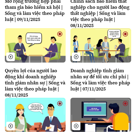
Mở rộng trường hợp phải
Chính sách bảo hiểm thất
tham gia bảo hiểm xã hội |
nghiệp cho người lao động
Bản quyền thuộc về Cơ quan Báo và Phát thanh Truyền hình Hà Nội Giấy
Sống và làm việc theo pháp
thất nghiệp | Sống và làm
phép số: Số 63/GP-TTDT, cấp ngày 10/05/2023
luật | 09/11/2025
việc theo pháp luật |
TRANG THÔNG TIN ĐIỆN TỬ
08/11/2025
CỦA CƠ QUAN BÁO VÀ PHÁT THANH TRUYỀN HÌNH HÀ NỘI
Số 3-5 Huỳnh Thúc Kháng-Phường Láng-Hà Nội
Giám đốc: VŨ MINH TUẤN
Phó Giám đốc: Nguyễn Kim Khiêm, Nguyễn Minh Đức, Nguyễn Thành Lợi
Quyền lợi của người lao
Doanh nghiệp tinh giảm
động khi doanh nghiệp
nhân sự để tối ưu chi phí |
tinh giảm nhân sự | Sống và
Sống và làm việc theo pháp
làm việc theo pháp luật |
luật | 07/11/2025
08/11/2025