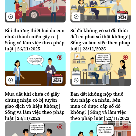
Người Việt 4 phương
Tài chính Ngân hàng
Đầu tư
Ô tô
Giáo dục
Doanh nghiệp
Căn hộ
Tàu
Tin tức
Bồi thường thiệt hại do con
Sổ đỏ không có sơ đồ thửa
Văn hóa
chưa thành niên gây ra |
đất có phải sổ thật không? |
Đất đai
Xe máy
Sống và làm việc theo pháp
Sống và làm việc theo pháp
Tuyển sinh
Tin tức
Sức khỏe
luật | 26/11/2025
luật | 23/11/2025
Kinh nghiệm
Thị trường
Hướng nghiệp
Làng nghề
Y tế
Thể thao
Đánh giá
Di tích
Dinh dưỡng
Bóng đá
Giải trí
Tư vấn sức khỏe
Mua đất khi chưa có giấy
Bán đất không nộp thuế
Quần vợt
Tin tức
chứng nhận có bị tuyên
thu nhập cá nhân, bên
Đã phát sóng
giao dịch vô hiệu không |
mua có được cấp sổ đỏ
Golf
Sống và làm việc theo pháp
không? | Sống và làm việc
Sao
luật | 23/11/2025
theo pháp luật | 22/11/2025
Điện ảnh