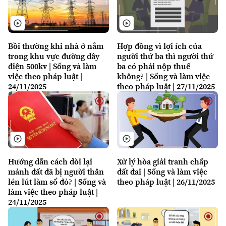
Bồi thường khi nhà ở nẳm
Hợp đồng vì lợi ích của
Chuyên mục
trong khu vực đường dây
người thứ ba thì người thứ
điện 500kv | Sống và làm
ba có phải nộp thuế
Thời sự
việc theo pháp luật |
không? | Sống và làm việc
24/11/2025
theo pháp luật | 27/11/2025
Hà Nội
Hà Nội
Chính trị
Nhịp sống Hà Nội
Thế giới
Xã hội
Người Hà Nội
Tin tức
Hướng dẫn cách đòi lại
Xử lý hòa giải tranh chấp
Kinh tế
mảnh đất đã bị người thân
đất đai | Sống và làm việc
An ninh trật tự
Khoảnh khắc Hà Nội
lén lút làm sổ đỏ? | Sống và
theo pháp luật | 26/11/2025
Quân sự
Tin tức
Nhà đất
làm việc theo pháp luật |
Công nghệ
Ẩm thực
24/11/2025
Hồ sơ
Cafe sáng
Tin tức
Tàu và Xe