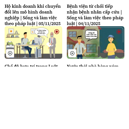
Hộ kinh doanh khi chuyển
Bệnh viện từ chối tiếp
đổi lên mô hình doanh
nhận bệnh nhân cấp cứu |
nghiệp | Sống và làm việc
Sống và làm việc theo pháp
theo pháp luật | 05/11/2025
luật | 04/11/2025
Chế độ hưu trí trong Luật
Nước thải nhà hàng xóm
BHXH 2024 | Sống và làm
gây ô nhiễm | Sống và làm
việc theo pháp luật |
việc theo pháp luật |
04/11/2025
03/11/2025
Hỗ trợ doanh nghiệp khởi
Đổi họ cho con | Sống và