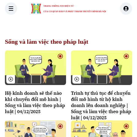
TRANG THÔNG TIN ĐIỆN TỬ
CỦA CƠ QUAN BÁO VÀ PHÁT THANH TRUYỀN HÌNH HÀ NỘI
THỜI SỰ
HÀ NỘI
THẾ GIỚI
KINH TẾ
NHÀ ĐẤT
Sống và làm việc theo pháp luật
Hộ kinh doanh sẽ thế nào
Trình tự thủ tục để chuyển
khi chuyển đổi mô hình |
đổi mô hình từ hộ kinh
Sống và làm việc theo pháp
doanh lên doanh nghiệp |
luật | 04/12/2025
Sống và làm việc theo pháp
luật | 04/12/2025