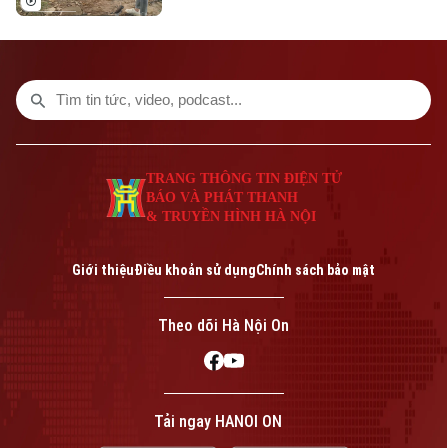
thay vì đi chơi ngày cuối tuần, hơn 500
TRANG THÔNG TIN ĐIỆN TỬ
bạn tình nguyện viên nhiều lứa tuổi khác
CỦA CƠ QUAN BÁO VÀ PHÁT THANH TRUYỀN HÌNH HÀ NỘI
nhau đã cùng tham dự sự kiện Ngày hội
nhặt rác thế giới - World Cleanup Day
Số 3-5 Huỳnh Thúc Kháng-Phường Láng-Hà Nội
2023, đóng góp một phần công sức nhỏ
Giám đốc: VŨ MINH TUẤN
để bảo vệ môi trường sống.
Phó Giám đốc: Nguyễn Kim Khiêm, Nguyễn Minh Đức, Nguyễn Thành Lợi
TRANG THÔNG TIN ĐIỆN TỬ
BÁO VÀ PHÁT THANH
& TRUYỀN HÌNH HÀ NỘI
Giới thiệu
Điều khoản sử dụng
Chính sách bảo mật
Theo dõi Hà Nội On
Tải ngay HANOI ON