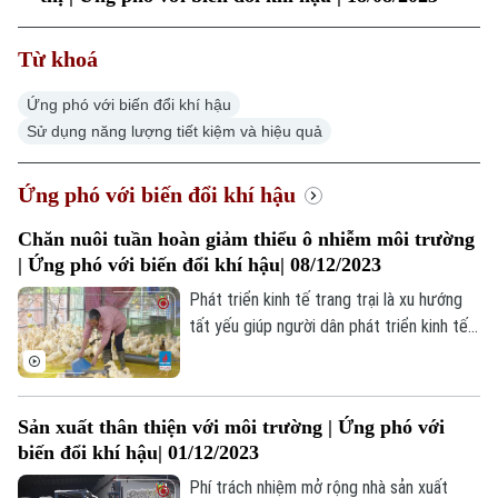
Thời sự
Từ khoá
Hà Nội
Hà Nội
Ứng phó với biến đổi khí hậu
Sử dụng năng lượng tiết kiệm và hiệu quả
Chính trị
Nhịp sống Hà Nội
Thế giới
Ứng phó với biến đổi khí hậu
Xã hội
Người Hà Nội
Tin tức
Kinh tế
Chăn nuôi tuần hoàn giảm thiểu ô nhiễm môi trường
An ninh trật tự
Khoảnh khắc Hà Nội
| Ứng phó với biến đổi khí hậu| 08/12/2023
Quân sự
Tin tức
Nhà đất
Phát triển kinh tế trang trại là xu hướng
Công nghệ
Ẩm thực
Hồ sơ
tất yếu giúp người dân phát triển kinh tế,
Cafe sáng
Tin tức
nâng cao thu nhập, chuyển đổi cơ cấu vật
Tàu và Xe
Người Việt 4 phương
nuôi cây trồng. Tuy nhiên, mặt trái của
Tài chính Ngân hàng
Đầu tư
phát triển trang trại, nhất là chăn nuôi đó
Ô tô
Giáo dục
Sản xuất thân thiện với môi trường | Ứng phó với
là gây ô nhiễm môi trường. Chăn nuôi khép
Doanh nghiệp
biến đổi khí hậu| 01/12/2023
Căn hộ
kín tuần hoàn đã giải được bài toán này,
Tàu
Tin tức
Văn hóa
giúp vừa phát triển, nâng cao hiệu quả
Phí trách nhiệm mở rộng nhà sản xuất