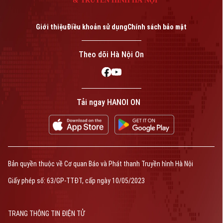
& TRUYỀN HÌNH HÀ NỘI
Giám đốc: VŨ MINH TUẤN
Phó Giám đốc: Nguyễn Kim Khiêm, Nguyễn Minh Đức, Nguyễn Thành Lợi
Giới thiệu
Điều khoản sử dụng
Chính sách bảo mật
Theo dõi Hà Nội On
Tải ngay HANOI ON
Bản quyền thuộc về Cơ quan Báo và Phát thanh Truyền hình Hà Nội
Giấy phép số: 63/GP-TTĐT, cấp ngày 10/05/2023
TRANG THÔNG TIN ĐIỆN TỬ