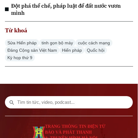
Đột phá thể chế, pháp luật để đất nước vươn
mình
Từ khoá
Sửa Hiến pháp
tinh gọn bộ máy
cuộc cách mạng
Đảng Cộng sản Việt Nam
Hiến pháp
Quốc hội
Kỳ họp thứ 9
Bản quyền thuộc về Cơ quan Báo và Phát thanh Truyền hình Hà Nội Giấy
phép số: Số 63/GP-TTDT, cấp ngày 10/05/2023
TRANG THÔNG TIN ĐIỆN TỬ
CỦA CƠ QUAN BÁO VÀ PHÁT THANH TRUYỀN HÌNH HÀ NỘI
TRANG THÔNG TIN ĐIỆN TỬ
BÁO VÀ PHÁT THANH
Số 3-5 Huỳnh Thúc Kháng-Phường Láng-Hà Nội