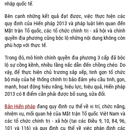
nhập quốc tế.
Bên cạnh những kết quả đạt được, việc thực hiện các
quy định của Hiến pháp 2013 và pháp luật liên quan đến
Mặt trận Tổ quốc, các tổ chức chính trị - xã hội và chính
quyền địa phương cũng bộc lộ những nội dung không còn
phù hợp với thực tế.
Trong đó, mô hình chính quyền địa phương 3 cấp đã bộc
Chuyên mục
lộ sự cồng kềnh, nhiều tầng nấc dẫn đến chồng chéo. Do
vậy, để thực hiện chủ trương sắp xếp, tinh gọn tổ chức
Thời sự
bộ máy của hệ thống chính trị bảo đảm yêu cầu tinh, gọn,
mạnh, hoạt động hiệu năng, hiệu lực, hiệu quả, Hiến pháp
Hà Nội
Hà Nội
2013 có 8 điểm cần phải được bổ sung, sửa đổi.
Chính trị
Bản Hiến pháp
đang quy định cụ thể về vị trí, chức năng,
Nhịp sống Hà Nội
Thế giới
nhiệm vụ, mối quan hệ của Mặt trận Tổ quốc Việt Nam và
Xã hội
các tổ chức chính trị - xã hội (tại các Điều 9, 10, 84, 96,
Người Hà Nội
Tin tức
Kinh tế
101 và 116) và quy định cụ thể về việc phân định các