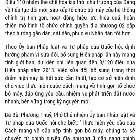
Điều 110 nhằm thể chế hóa kịp thời chủ trương của Đảng
Golf
về tiếp tục đổi mới, sắp xếp tổ chức bộ máy của hệ thống
Sao
chính trị tinh gọn, hoạt động hiệu lực, hiệu quả; hoàn
Điện ảnh
thiện mô hình tổ chức chính quyền địa phương 02 cấp
theo hướng gần dân, sát dân, phục vụ Nhân dân tốt hơn.
Thời trang
Theo Ủy ban Pháp luật và Tư pháp của Quốc hội, định
Âm nhạc
hướng phạm vi sửa đổi, bổ sung Hiến pháp lần này mang
tính giới hạn, dự kiến chỉ liên quan đến 8/120 điều của
Hiến pháp năm 2013. Việc sửa đổi, bổ sung trong thời
điểm hiện nay là hết sức cần thiết, tạo cơ sở hiến định
cho việc thực hiện cuộc cách mạng về tinh gọn tổ chức
bộ máy, đáp ứng yêu cầu, nhiệm vụ phát triển đất nước
nhanh, bền vững trong kỷ nguyên mới.
Bà Bùi Phương Thuỷ, Phó Chủ nhiệm Ủy ban Pháp luật và
Tư pháp của Quốc hội cho biết: "Thực hiện yêu cầu của
Cách mạng về sắp xếp tinh gọn bộ máy, chúng ta sẽ
chuyển từ chính quyền địa phương 3 cấp sang chính