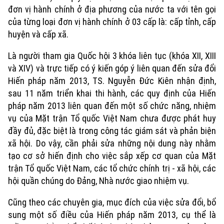
An ninh trật tự
Khoảnh khắc Hà Nội
đơn vị hành chính ở địa phương của nước ta với tên gọi
Quân sự
Tin tức
Nhà đất
của từng loại đơn vị hành chính ở 03 cấp là: cấp tỉnh, cấp
Công nghệ
Ẩm thực
huyện và cấp xã.
Hồ sơ
Cafe sáng
Tin tức
Tàu và Xe
Là người tham gia Quốc hội 3 khóa liên tục (khóa XII, XIII
Người Việt 4 phương
Tài chính Ngân hàng
và XIV) và trực tiếp có ý kiến góp ý liên quan đến sửa đổi
Đầu tư
Ô tô
Giáo dục
Hiến pháp năm 2013, TS. Nguyễn Đức Kiên nhận định,
Doanh nghiệp
Căn hộ
sau 11 năm triển khai thi hành, các quy định của Hiến
Tàu
Tin tức
pháp năm 2013 liên quan đến một số chức năng, nhiệm
Văn hóa
Đất đai
vụ của Mặt trận Tổ quốc Việt Nam chưa được phát huy
Xe máy
Tuyển sinh
đầy đủ, đặc biệt là trong công tác giám sát và phản biện
Tin tức
Sức khỏe
Kinh nghiệm
xã hội. Do vậy, cần phải sửa những nội dung này nhằm
Thị trường
Hướng nghiệp
Làng nghề
tạo cơ sở hiến định cho việc sắp xếp cơ quan của Mặt
Y tế
Thể thao
Đánh giá
trận Tổ quốc Việt Nam, các tổ chức chính trị - xã hội, các
Di tích
hội quần chúng do Đảng, Nhà nước giao nhiệm vụ.
Dinh dưỡng
Bóng đá
Giải trí
Cũng theo các chuyên gia, mục đích của việc sửa đổi, bổ
Tư vấn sức khỏe
Quần vợt
sung một số điều của Hiến pháp năm 2013, cụ thể là
Tin tức
Đã phát sóng